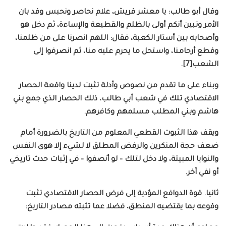
وقال أبو طالب: يا معشر قريش، علام نحاصر ونحبس وقد بان
الأمر وتبين أنكم أولى بالظلم والقطيعة والإساءة، ثم دخل هو
وأصحابه بين أستار الكعبة، فقال: اللهم انصرنا على من ظلمنا،
وقطع أرحامنا، واستحل ما يحرم عليه منا، ثم انصرفوا إلى
الشعب[7].
وبناء على ما تقدم من نصوص وأدلة تثبت لدينا واقعة الحصار
الاقتصادي تلك في شعب أبي طالب، ذلك الحصار الذي جمع بني
هاشم وبني المطلب مسلمهم وكافرهم.
ويقف هذا الثبوت القطعي المعلوم من التاريخ بالضرورة أمام
ضعف حجة المنكرين والرفض المطلق لا لشيء إلا هوى النفس
والنوايا المبيتة، ولا دخل لتلك – لو أنصفوا – في إثبات حدث تاريخي
أو نفي آخر.
ثانيا. قوة الدوافع المؤدية إلى فرض الحصار الاقتصادي تثبت
وقوعه بما يقتضيه المنطق، فضلا عما تثبته مصادر التاريخ: