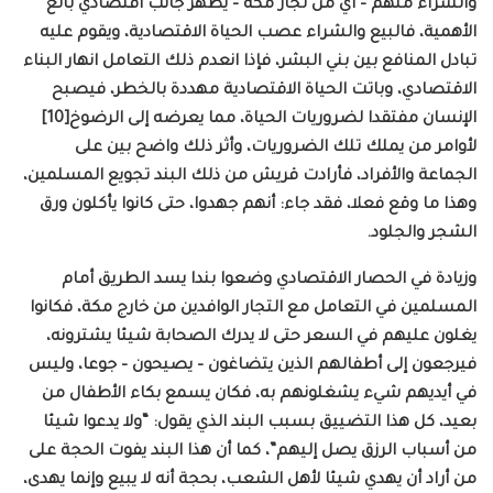
والشراء منهم – أي من تجار مكة – يظهر جانب اقتصادي بالغ
الأهمية، فالبيع والشراء عصب الحياة الاقتصادية، ويقوم عليه
تبادل المنافع بين بني البشر، فإذا انعدم ذلك التعامل انهار البناء
الاقتصادي، وباتت الحياة الاقتصادية مهددة بالخطر، فيصبح
الإنسان مفتقدا لضروريات الحياة، مما يعرضه إلى الرضوخ[10]
لأوامر من يملك تلك الضروريات، وأثر ذلك واضح بين على
الجماعة والأفراد، فأرادت قريش من ذلك البند تجويع المسلمين،
وهذا ما وقع فعلا، فقد جاء: أنهم جهدوا، حتى كانوا يأكلون ورق
الشجر والجلود.
وزيادة في الحصار الاقتصادي وضعوا بندا يسد الطريق أمام
المسلمين في التعامل مع التجار الوافدين من خارج مكة، فكانوا
يغلون عليهم في السعر حتى لا يدرك الصحابة شيئا يشترونه،
فيرجعون إلى أطفالهم الذين يتضاغون – يصيحون – جوعا، وليس
في أيديهم شيء يشغلونهم به، فكان يسمع بكاء الأطفال من
بعيد، كل هذا التضييق بسبب البند الذي يقول: “ولا يدعوا شيئا
من أسباب الرزق يصل إليهم”، كما أن هذا البند يفوت الحجة على
من أراد أن يهدي شيئا لأهل الشعب، بحجة أنه لا يبيع وإنما يهدى،