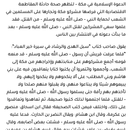
الدعوة الإسلامية في مكة – لتظهر صحة حادثة المقاطعة
الاقتصادية التي فرضها مشركو مكة وتجارها على المسلمين في
الشعب لحماية النبي – صلى الله عليه وسلم – من القتل، فقد
علموا سعي المشركين لقتل النبي – صلى الله عليه وسلم – بعد
ما بدأت دعوته في الانتشار بين الناس.
يقول صاحب كتاب “سبل الهدى والرشاد في سيرة خير العباد”:
“فلما عرفت قريش أن رسول – صلى الله عليه وسلم – قد منعه
قومه؛ أجمع مشركوهم على منابذتهم وإخراجهم من مكة إلى
الشعب، وأجمعوا وائتمروا أن يكتبوا كتابا يتعاقدون فيه على بني
هاشم وبني المطلب؛ على ألا ينكحوهم ولا ينكحوا إليهم، ولا
يبيعوهم شيئا ولا يبتاعوا منهم، ولا يقبلوا منهم صلحا ولا
تأخذهم بهم رأفة حتى يسلموا رسول الله – صلى الله عليه وسلم
– للقتل، فلما اجتمعوا لذلك كتبوا صحيفة، ثم تعاهدوا وتعاقدوا
على ذلك، واختلف فيمن كتب الصحيفة؛ فقال ابن اسحاق: منصور
بن عكرمة، وقال ابن هشام: ويقال النضر بن الحارث. فدعا عليه
رسول الله – صلى الله عليه وسلم – فشلت بعض أصابعه، وقال