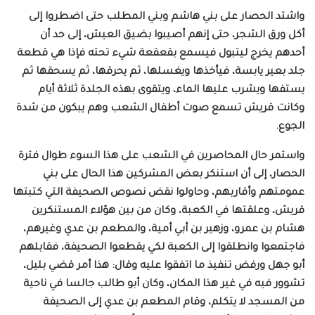
واشتد الحصار على بني هاشم وبني المطلب حتى اضطروا إلى
أكل ورق الشجر، حتى إنهم أصيبوا بضيق العيش، إلى حد أن
أحدهم يخرج ليتبول فيسمع بقعقعة شيء تحته فإذا هي قطعة
جلد بعير يابسة، فيأخذها ويغسلها، ثم يحرقها، ثم يسحقها ثم
يستفها ويشرب عليها الماء، ويتقوى بهذه الجلدة ثلاثة أيام
وكانت قريش تسمع صوت أطفال الشعب وهم يبكون من شدة
الجوع.
واستمر حال المحاصرين في الشعب على هذا السوء طوال فترة
الحصار، إلى أن استنكر بعض المشركين هذا الحال على بني
عمومتهم وأقاربهم، وحاولوا نقض نصوص الصحيفة التي كتبتها
قريش، وعلقتها في الكعبة، وكان من بين هؤلاء المستنكرين
هشام بن عمرو، وزهير بن أبي أمية، والمطعم بن عدي وغيرهم،
فاجتمعوا وانطلقوا إلى الكعبة لكي يقطعوا الصحيفة، فقابلهم
أبو جهل ورفض تنفيذ ما اتفقوا عليه وقال: هذا أمر قضي بليل،
تشوور فيه في غير هذا المكان، وكان أبو طالب جالسا في ناحية
من المسجد لا يتكلم، وقام المطعم بن عدي إلى الصحيفة