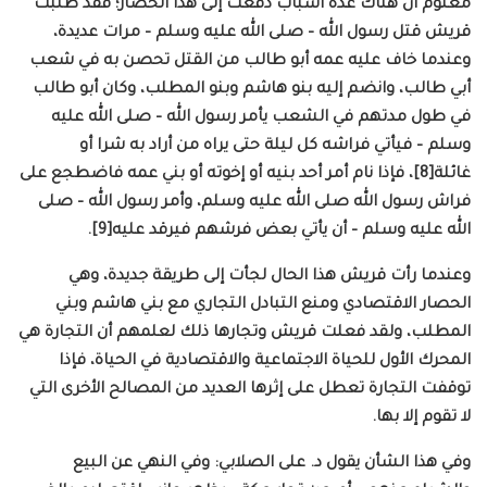
معلوم أن هناك عدة أسباب دفعت إلى هذا الحصار؛ فقد طلبت
قريش قتل رسول الله – صلى الله عليه وسلم – مرات عديدة،
وعندما خاف عليه عمه أبو طالب من القتل تحصن به في شعب
أبي طالب، وانضم إليه بنو هاشم وبنو المطلب، وكان أبو طالب
في طول مدتهم في الشعب يأمر رسول الله – صلى الله عليه
وسلم – فيأتي فراشه كل ليلة حتى يراه من أراد به شرا أو
غائلة[8]، فإذا نام أمر أحد بنيه أو إخوته أو بني عمه فاضطجع على
فراش رسول الله صلى الله عليه وسلم، وأمر رسول الله – صلى
الله عليه وسلم – أن يأتي بعض فرشهم فيرقد عليه[9].
وعندما رأت قريش هذا الحال لجأت إلى طريقة جديدة، وهي
الحصار الاقتصادي ومنع التبادل التجاري مع بني هاشم وبني
المطلب، ولقد فعلت قريش وتجارها ذلك لعلمهم أن التجارة هي
المحرك الأول للحياة الاجتماعية والاقتصادية في الحياة، فإذا
توقفت التجارة تعطل على إثرها العديد من المصالح الأخرى التي
لا تقوم إلا بها.
وفي هذا الشأن يقول د. على الصلابي: وفي النهي عن البيع