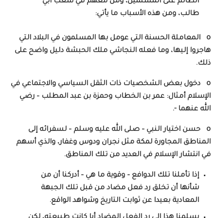
الظالم على المسلمين، ومن معهم في شعب أبي
طالب، ومن هذه الأسباب ما يأتي:
o المعاملة الحسنة التي عومل بها المسلمون في البلاد التي
هاجروا إليها، وما فعله النجاشي ملك الحبشة دليل واضح على
ذلك.
o دخول بعض الشخصيات ذات الثقل السياسي والاجتماعي في
الإسلام أمثال: عمر بن الخطاب وحمزة بن عبد المطلب – رضي
الله عنهما -.
o حسن اختيار النبي – صلى الله عليه وسلم – لسفرائه إلى
المناطق المجاورة لمكة مثل نجران ودوس وغفار، والذي أسهم
في انتشار الإسلام في العديد من تلك المناطق.
إذا تأملنا تلك الدوافع – وقوية ما هي – أدركنا أن من
شأنها أن تخلق رد فعل مضاد من قبل تلك الجبهة
المعادية بعيدا عن ثوابت التاريخ وشواهد الواقع.
يسلمنا هذا إلى رد الفعل المضاد أيا كانت طبيعته، لكن