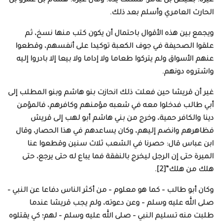
غيره: بغيض بن عامر. فشلت يده. وقال غيره: هشام بن عمرو بن
الحارث العامري وأسلم بعد ذلك.
ويجمع بين هذه الأقوال باحتمال أن يكون كتب منها نسخ، ثم
علقوا الصحيفة في جوف الكعبة توكيدا على أنفسهم، وقطعوا
عنهم الأسواق ولم يتركوا طعاما ولا إداما ولا بيعا إلا بادروا إليه
واشتروه دونهم.
غير أن قريشا حين فعلت ذلك انحازت بنو هاشم وبنو المطلب إلى
أبي طالب فدخلوا معه في شعبه مؤمنهم وكافرهم، فالمؤمن
دينا والكافر حمية، وخرج من بني هاشم أبو لهب إلى قريش
فظاهرهم وانضم إليهم، وكان يساعدهم في هذا الحصار، وقال
ابن عباس قال: حصرنا في الشعب ثلاث سنين وقطعوا عنا
الميرة حتى إن الرجل ليخرج بالنفقة فما يباع له حتى يرجع، حتى
هلك من هلك”[2].
وكان أبو طالب – كما هو معلوم – من أكثر الناس دفاعا عن النبي –
صلى الله عليه وسلم – وعن دعوته، ولم يجب قريشا عندما
طلبت منه تسليم النبي – صلى الله عليه وسلم – لهم؛ كي يقتلوه