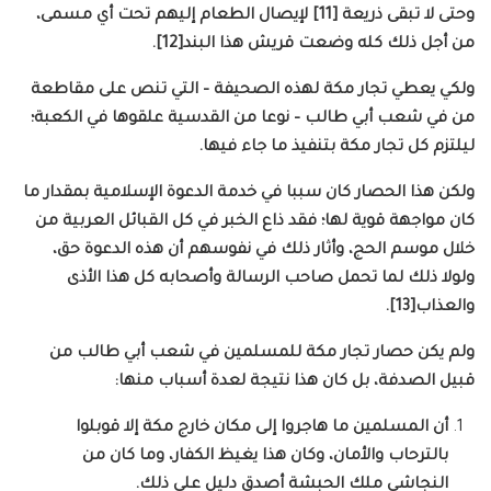
وحتى لا تبقى ذريعة [11] لإيصال الطعام إليهم تحت أي مسمى،
من أجل ذلك كله وضعت قريش هذا البند[12].
ولكي يعطي تجار مكة لهذه الصحيفة – التي تنص على مقاطعة
من في شعب أبي طالب – نوعا من القدسية علقوها في الكعبة؛
ليلتزم كل تجار مكة بتنفيذ ما جاء فيها.
ولكن هذا الحصار كان سببا في خدمة الدعوة الإسلامية بمقدار ما
كان مواجهة قوية لها؛ فقد ذاع الخبر في كل القبائل العربية من
خلال موسم الحج، وأثار ذلك في نفوسهم أن هذه الدعوة حق،
ولولا ذلك لما تحمل صاحب الرسالة وأصحابه كل هذا الأذى
والعذاب[13].
ولم يكن حصار تجار مكة للمسلمين في شعب أبي طالب من
قبيل الصدفة، بل كان هذا نتيجة لعدة أسباب منها:
أن المسلمين ما هاجروا إلى مكان خارج مكة إلا قوبلوا
بالترحاب والأمان، وكان هذا يغيظ الكفار، وما كان من
النجاشي ملك الحبشة أصدق دليل على ذلك.