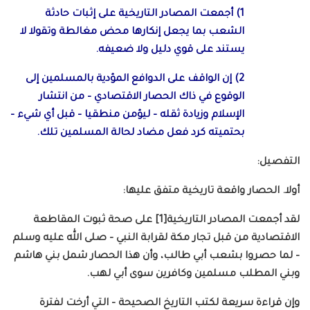
1) أجمعت المصادر التاريخية على إثبات حادثة
الشعب بما يجعل إنكارها محض مغالطة وتقولا لا
يستند على قوي دليل ولا ضعيفه.
2) إن الواقف على الدوافع المؤدية بالمسلمين إلى
الوقوع في ذاك الحصار الاقتصادي – من انتشار
الإسلام وزيادة ثقله – ليؤمن منطقيا – قبل أي شيء –
بحتميته كرد فعل مضاد لحالة المسلمين تلك.
التفصيل:
أولا. الحصار واقعة تاريخية متفق عليها:
لقد أجمعت المصادر التاريخية[1] على صحة ثبوت المقاطعة
الاقتصادية من قبل تجار مكة لقرابة النبي – صلى الله عليه وسلم
– لما حصروا بشعب أبي طالب، وأن هذا الحصار شمل بني هاشم
وبني المطلب مسلمين وكافرين سوى أبي لهب.
وإن قراءة سريعة لكتب التاريخ الصحيحة – التي أرخت لفترة