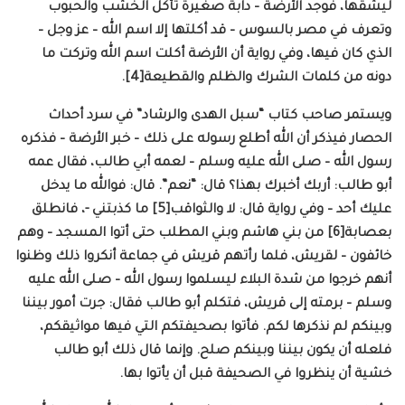
ليشقها، فوجد الأرضة – دابة صغيرة تأكل الخشب والحبوب
وتعرف في مصر بالسوس – قد أكلتها إلا اسم الله – عز وجل –
الذي كان فيها، وفي رواية أن الأرضة أكلت اسم الله وتركت ما
دونه من كلمات الشرك والظلم والقطيعة[4].
ويستمر صاحب كتاب “سبل الهدى والرشاد” في سرد أحداث
الحصار فيذكر أن الله أطلع رسوله على ذلك – خبر الأرضة – فذكره
رسول الله – صلى الله عليه وسلم – لعمه أبي طالب، فقال عمه
أبو طالب: أربك أخبرك بهذا؟ قال: “نعم”. قال: فوالله ما يدخل
عليك أحد – وفي رواية قال: لا والثواقب[5] ما كذبتني -، فانطلق
بعصابة[6] من بني هاشم وبني المطلب حتى أتوا المسجد – وهم
خائفون – لقريش، فلما رأتهم قريش في جماعة أنكروا ذلك وظنوا
أنهم خرجوا من شدة البلاء ليسلموا رسول الله – صلى الله عليه
وسلم – برمته إلى قريش، فتكلم أبو طالب فقال: جرت أمور بيننا
وبينكم لم نذكرها لكم. فأتوا بصحيفتكم التي فيها مواثيقكم،
فلعله أن يكون بيننا وبينكم صلح. وإنما قال ذلك أبو طالب
خشية أن ينظروا في الصحيفة قبل أن يأتوا بها.