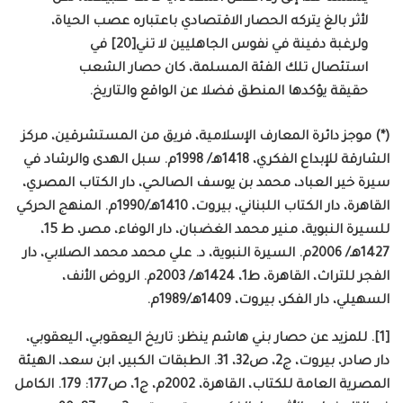
لأثر بالغ يتركه الحصار الاقتصادي باعتباره عصب الحياة،
ولرغبة دفينة في نفوس الجاهليين لا تني[20] في
استئصال تلك الفئة المسلمة، كان حصار الشعب
حقيقة يؤكدها المنطق فضلا عن الواقع والتاريخ.
(*) موجز دائرة المعارف الإسلامية، فريق من المستشرقين، مركز
الشارقة للإبداع الفكري، 1418هـ/ 1998م. سبل الهدى والرشاد في
سيرة خير العباد، محمد بن يوسف الصالحي، دار الكتاب المصري،
القاهرة، دار الكتاب اللبناني، بيروت، 1410هـ/1990م. المنهج الحركي
للسيرة النبوية، منير محمد الغضبان، دار الوفاء، مصر، ط 15،
1427هـ/ 2006م. السيرة النبوية، د. علي محمد محمد الصلابي، دار
الفجر للتراث، القاهرة، ط1، 1424هـ/ 2003م. الروض الأنف،
السهيلي، دار الفكر، بيروت، 1409هـ/1989م.
[1]. للمزيد عن حصار بني هاشم ينظر: تاريخ اليعقوبي، اليعقوبي،
دار صادر، بيروت، ج2، ص32، 31. الطبقات الكبير، ابن سعد، الهيئة
المصرية العامة للكتاب، القاهرة، 2002م، ج1، ص177: 179. الكامل