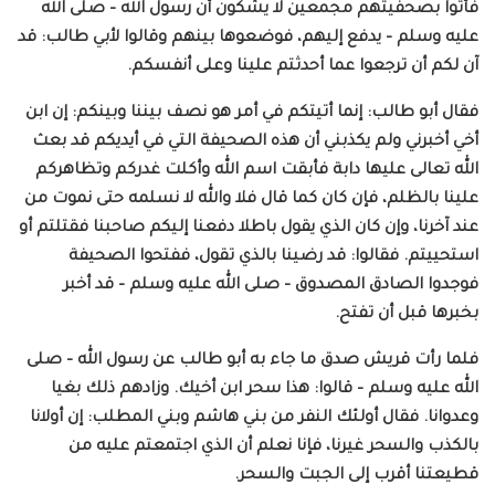
فأتوا بصحفيتهم مجمعين لا يشكون أن رسول الله – صلى الله
عليه وسلم – يدفع إليهم، فوضعوها بينهم وقالوا لأبي طالب: قد
آن لكم أن ترجعوا عما أحدثتم علينا وعلى أنفسكم.
فقال أبو طالب: إنما أتيتكم في أمر هو نصف بيننا وبينكم: إن ابن
أخي أخبرني ولم يكذبني أن هذه الصحيفة التي في أيديكم قد بعث
الله تعالى عليها دابة فأبقت اسم الله وأكلت غدركم وتظاهركم
علينا بالظلم، فإن كان كما قال فلا والله لا نسلمه حتى نموت من
عند آخرنا، وإن كان الذي يقول باطلا دفعنا إليكم صاحبنا فقتلتم أو
استحييتم. فقالوا: قد رضينا بالذي تقول، ففتحوا الصحيفة
فوجدوا الصادق المصدوق – صلى الله عليه وسلم – قد أخبر
بخبرها قبل أن تفتح.
فلما رأت قريش صدق ما جاء به أبو طالب عن رسول الله – صلى
الله عليه وسلم – قالوا: هذا سحر ابن أخيك. وزادهم ذلك بغيا
وعدوانا. فقال أولئك النفر من بني هاشم وبني المطلب: إن أولانا
بالكذب والسحر غيرنا، فإنا نعلم أن الذي اجتمعتم عليه من
قطيعتنا أقرب إلى الجبت والسحر.