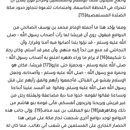
واضح سيكون سندا للإسلام والمسلمين ومراكز قوى يمكن أن
تتحرك في اللحظة الحاسمة، وامتدادات للدعوة تتجاوز حدود مكة
الصلدة المستعصية[15].
ومما يؤكد هذا ما أجمله الإمام محمد بن يوسف الصالحي من
الدوافع فيقول: روي أن قريشا لما رأت أصحاب رسول الله – صلى
الله عليه وسلم – قد نزلوا بلدا أصابوا فيه أمنا وقرارا، وأن
النجاشي قد منع من لجأ إليه منهم، وأن عمر قد أسلم، وكان رجلا
ذا شكيمة[16] لا يرام ما وراء ظهره امتنع به أصحاب رسول الله –
صلى الله عليه وسلم – وبحمزة حتى عازوا[17] قريشا، فكان هو
وحمزة مع رسول الله – صلى الله عليه وسلم – وأصحابه، وجعل
الإسلام يفشو في القبائل، فأجمعوا رأيهم واتفق رأيهم على قتل
رسول الله صلى الله عليه وسلم، وقالوا: قد أفسد علينا أبناءنا
ونساءنا فقالوا لقومه: خذوا منا دية مضاعفة وليقتله رجل من
غير قريش ويريحنا وتريحون أنفسكم، فأبى قومه بنو هاشم من
ذلك وظاهرهم[18] بنو المطلب بن عبد مناف[19]. وإلى جانب هذه
الدوافع توجد دوافع أخرى شجعت تجار مكة على فرض هذا
الحصار التجاري على المسلمين في شعب أبي طالب، مما كان له