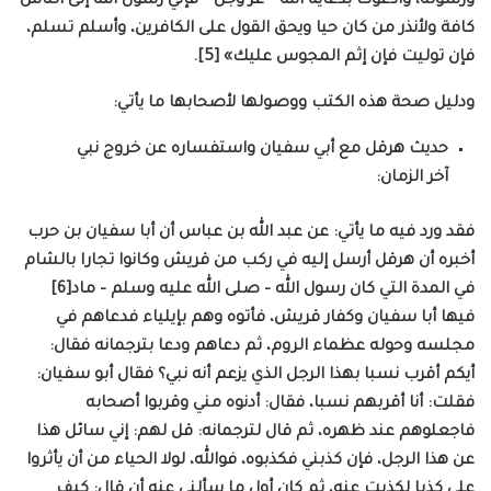
ورسوله، وأدعوك بدعاية الله – عز وجل – فإني رسول الله إلى الناس
كافة ولأنذر من كان حيا ويحق القول على الكافرين، وأسلم تسلم،
فإن توليت فإن إثم المجوس عليك» [5].
ودليل صحة هذه الكتب ووصولها لأصحابها ما يأتي:
حديث هرقل مع أبي سفيان واستفساره عن خروج نبي
آخر الزمان:
فقد ورد فيه ما يأتي: عن عبد الله بن عباس أن أبا سفيان بن حرب
أخبره أن هرقل أرسل إليه في ركب من قريش وكانوا تجارا بالشام
في المدة التي كان رسول الله – صلى الله عليه وسلم – ماد[6]
فيها أبا سفيان وكفار قريش، فأتوه وهم بإيلياء فدعاهم في
مجلسه وحوله عظماء الروم، ثم دعاهم ودعا بترجمانه فقال:
أيكم أقرب نسبا بهذا الرجل الذي يزعم أنه نبي؟ فقال أبو سفيان:
فقلت: أنا أقربهم نسبا، فقال: أدنوه مني وقربوا أصحابه
فاجعلوهم عند ظهره، ثم قال لترجمانه: قل لهم: إني سائل هذا
عن هذا الرجل، فإن كذبني فكذبوه، فوالله، لولا الحياء من أن يأثروا
علي كذبا لكذبت عنه، ثم كان أول ما سألني عنه أن قال: كيف