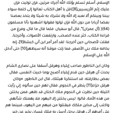
الإسلام، أسلم تسلم يؤتك الله أجرك مرتين، فإن توليت فإن
عليك إثم الأريسيين[8])قل يا أهل الكتاب تعالوا إلى كلمة سواء
بيننا وبينكم ألا نعبد إلا الله ولا نشرك به شيئا ولا يتخذ بعضنا
بعضا أربابا من دون الله فإن تولوا فقولوا اشهدوا بأنا مسلمون
(64)( (آل عمران)”, قال أبو سفيان: فلما قال ما قال، وفرغ من
قراءة الكتاب، كثر عنده الصخب، وارتفعت الأصوات، وأخرجنا،
فقلت لأصحابي حين أخرجنا: لقد أمر أمر ابن أبي كبشة[9]، إنه
يخافه ملك بني الأصفر، فما زلت موقنا أنه سيظهر[10] حتى أدخل
الله علي الإسلام.
وكان ابن الناطور صاحب إيلياء وهرقل أسقفا على نصارى الشام
يحدث أن هرقل حين قدم إيلياء أصبح يوما خبيث النفس، فقال
بعض بطارقته: قد استنكرنا هيئتك، قال ابن الناطور: «وكان
هرقل حزاء[11] ينظر في النجوم، فقال لهم حين سألوه: إني رأيت
الليلة حين نظرت في النجوم ملك الختان قد ظهر، فمن يختتن
من هذه الأمة، قالوا: ليس يختتن إلا اليهود فلا يهمنك شأنهم،
واكتب إلى مداين ملكك فيقتلوا من فيهم من اليهود، فبينما هم
على أمرهم أتي هرقل برجل أرسل به ملك غسان يخبر عن خبر