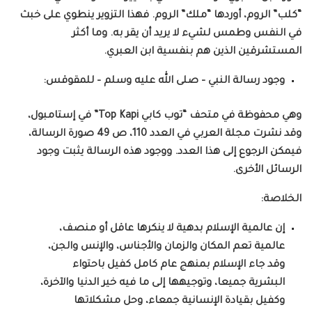
“كلب” الروم، أوردها “ملك” الروم. فهذا التزوير ينطوي على خبث
في النفس وطمس لشيء لا يريد أن يقر به. وما أكثر
المستشرقين الذين هم بنفسية ابن العبري.
وجود رسالة النبي – صلى الله عليه وسلم – للمقوقس:
وهي محفوظة في متحف “توب كابي Top Kapi” في إستامبول،
وقد نشرت مجلة العربي في العدد 110، ص 49 صورة الرسالة،
فيمكن الرجوع إلى هذا العدد. ووجود هذه الرسالة يثبت وجود
الرسائل الأخرى.
الخلاصة:
إن عالمية الإسلام بدهية لا ينكرها عاقل أو منصف،
عالمية تعم المكان والزمان والأجناس، والإنس والجن،
وقد جاء الإسلام بمنهج عام كامل كفيل باحتواء
البشرية جميعا، وتوجيهها إلى ما فيه خير الدنيا والآخرة،
وكفيل بقيادة الإنسانية جمعاء، وحل مشكلاتها