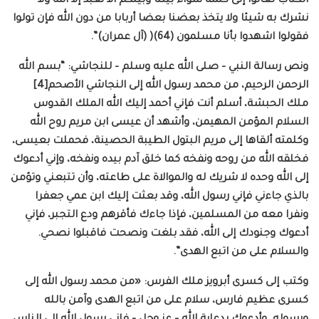
الكتاب تعالوا إلى كلمة سواء بيننا وبينكم ألا نعبد إلا الله ولا
نشرك به شيئا ولا يتخذ بعضنا بعضا أربابا من دون الله فإن تولوا
فقولوا اشهدوا بأنا مسلمون (64)( (آل عمران)”.
ونص رسالة النبي – صلى الله عليه وسلم – للنجاشي: “بسم الله
الرحمن الرحيم، من محمد رسول الله إلى النجاشي الأصحم[4]
ملك الحبشة، أسلم أنت فإني أحمد إليك الله الملك القدوس
السلام المؤمن المهيمن، وأشهد أن عيسى ابن مريم روح الله
وكلمته ألقاها إلى مريم البتول الطيبة الحصينة، فحملت بعيسى،
فخلقه الله من روحه ونفخه كما خلق آدم بيده ونفخه، وإني أدعوك
إلى الله وحده لا شريك له والموالاة على طاعته، وأن تتبعني وتؤمن
بالذي جاءني فإني رسول الله، وقد بعثت إليك ابن عمي جعفرا
ونفرا معه من المسلمين، فإذا جاءك فأقرهم ودع التجبر، فإني
أدعوك وجنودك إلى الله، فقد بلغت ونصحت فاقبلوا نصحي.
والسلام على من اتبع الهدى”.
وكتب إلى كسرى أبرويز ملك الفرس: «من محمد رسول الله إلى
كسرى عظيم فارس، سلام على من اتبع الهدى وآمن بالله