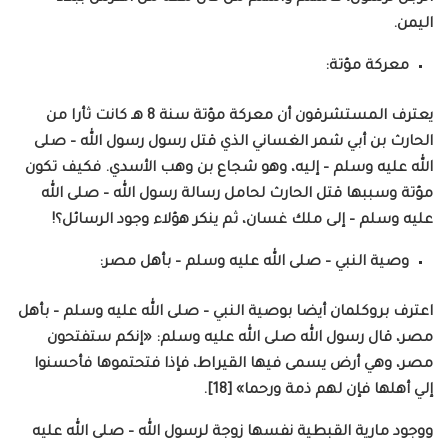
اليمن.
معركة مؤتة:
يعترف المستشرقون أن معركة مؤتة سنة 8 هـ كانت ثأرا من
الحارث بن أبي شمر الغساني الذي قتل رسول رسول الله – صلى
الله عليه وسلم – إليه، وهو شجاع بن وهب الأسدي. فكيف تكون
مؤتة وسببها قتل الحارث لحامل رسالة رسول الله – صلى الله
عليه وسلم – إلى ملك غسان، ثم ينكر هؤلاء وجود الرسائل؟!
وصية النبي – صلى الله عليه وسلم – بأهل مصر:
اعترف بروكلمان أيضا بوصية النبي – صلى الله عليه وسلم – بأهل
مصر، قال رسول الله صلى الله عليه وسلم: «إنكم ستفتحون
مصر، وهي أرض يسمى فيها القيراط، فإذا فتحتموها فأحسنوا
إلي أهلها فإن لهم ذمة ورحما» [18].
ووجود مارية القبطية نفسها زوجة لرسول الله – صلى الله عليه