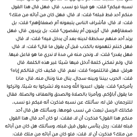
نسبه فيكم؟ قلت: هو فينا ذو نسب. قال: فهل قال هذا القول
منكم أحد قط قبله؟ قلت: لا. قال: فهل كان من آبائه من ملك؟
قلت: لا. قال: فأشراف الناس يتبعونه أم ضعفاؤهم؟ قلت: بل
ضعفاؤهم. قال: أيزيدون أم ينقصون؟ قلت: بل يزيدون. قال: فهل
يرتد أحد منهم سخطة لدينه بعد أن يدخل فيه؟ قلت: لا. قال:
فهل كنتم تتهمونه بالكذب قبل أن يقول ما قال؟ قلت: لا. قال:
فهل يغدر؟ قلت: لا، ونحن منه في مدة لا ندري ما هو فاعل فيها.
قال: ولم تمكني كلمة أدخل فيها شيئا غير هذه الكلمة. قال
هرقل: فهل قاتلتموه؟ قلت: نعم. قال: فكيف كان قتالكم إياه؟
قلت: الحرب بيننا وبينه سجال، ينال منا وننال منه، قال: ماذا
يأمركم؟ قلت: يقول: اعبدوا الله وحده ولا تشركوا به شيئا، واتركوا
ما يقول آباؤكم، ويأمرنا بالصلاة والصدق والعفاف والصلة. فقال
للترجمان: قل له: سألتك عن نسبه فذكرت أنه فيكم ذو نسب،
فكذلك الرسل تبعث في نسب قومها، وسألتك هل قال أحد
منكم هذا القول؟ فذكرت أن لا، فقلت: لو كان أحد قال هذا القول
قبله لقلت: رجل يتأسى بقول قيل قبله، وسألتك هل كان من آبائه
من ملك؟ فذكرت أن لا. قلت: فلو كان من آبائه من ملك قلت: