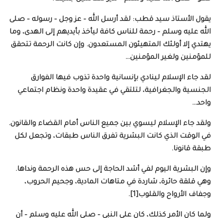
يقول الأستاذ سيد قطب: لقد أرسل الله – عز وجل – رسوله – صلى
الله عليه وسلم – رحمة للناس كافة ليأخذ بأيديهم إلى الهدى، وما
يهتدي إلا أولئك المتهيئون المستعدون. وإن كانت الرحمة تتحقق
للمؤمنين ولغير المؤمنين…
لقد جاء الإسلام لينادي بإنسانية واحدة تذوب فيها الفوارق
الجنسية والجغرافية، لتلتقي في عقيدة واحدة ونظام اجتماعي
واحد…
ولقد جاء الإسلام ليسوي بين جميع الناس أمام القضاء والقانون.
في الوقت الذي كانت البشرية تفرق الناس طبقات، وتجعل لكل
طبقة قانونا.
وإن البشرية اليوم لفي أشد الحاجة إلى حس هذه الرحمة ونداها.
وهي قلقة حائرة، شاردة في متاهات المادية، وجحيم الحروب،
وجفاف الأرواح والقلوب[1].
ولما كان الأمر كذلك، كان على النبي – صلى الله عليه وسلم – أن