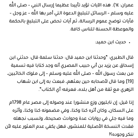
عمران: ٦٤). هذه الآيات تؤيد تأييدا عظيما إرسال النبي – صلى الله
عليه وسلم – الرسائل لتبليغ الدعوة التي أمر بها الله – عز وجل –
فآيات توضح عموم الرسالة، ثم آيات تحض على التبليغ بالحكمة
والموعظة الحسنة للناس كافة.
حديث ابن حميد:
قال الطبري: “وحدثنا ابن حميد قال: حدثنا سلمة قال: حدثني ابن
إسحاق عن يزيد بن أبي حبيب المصري أنه وجد كتابا فيه تسمية
من بعث رسول الله – صلى الله عليه وسلم – إلى ملوك الخائبين،
[19] وما قال لأصحابه حين بعثهم، فبعث به إلى ابن شهاب
الزهري مع ثقة من أهل بلده، فعرفه؛ أي الكتاب”.
إذا قيل: إن نابليون وزع منشورا عند وصوله إلى مصر عام 1798م
على السكان، وكان أثره كذا وكذا، وفي مضمونه كذا وكذا، وأثره
وما فيه جلي في روايات عدة وحوادث صحيحة، ولسبب نجهله
فقدت النسخة الأصلية للمنشور، فهل يكفي عدم العثور عليه لأن
ننكر وجوده؟!