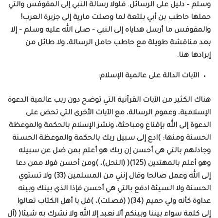
وسلم – دليل على الرسائل. فلولا رسالة النبي إلى المقوقس والتي
حملها حاطب بن أبي بلتعة لما وصلت مارية إلى جزيرة العرب!
والمقوقس ما أرسل هداياه إلى النبي – صلى الله عليه وسلم – إلا
بعد مناقشة طويلة مع حاطب حامل الرسالة، ولا طائل من
إيرادها هنا.
الآيات الدالة على عالمية الإسلام:
هناك الكثير من الآيات القرآنية التي توضح دون ريب عالمية الدعوة
الإسلامية، وعموم الرسالة، مع الآيات الأخرى التي تحض على
الدعوة إلى الله بإقناع ومباحثة، ونشر الإسلام بالحكمة والموعظة
الحسنة ومنها: )ادع إلى سبيل ربك بالحكمة والموعظة الحسنة
وجادلهم بالتي هي أحسن إن ربك هو أعلم بمن ضل عن سبيله
وهو أعلم بالمهتدين (125)( (النحل)، )ومن أحسن قولا ممن دعا
إلى الله وعمل صالحا وقال إنني من المسلمين (33) ولا تستوي
الحسنة ولا السيئة ادفع بالتي هي أحسن فإذا الذي بينك وبينه
عداوة كأنه ولي حميم (34)( (فصلت)، )قل يا أهل الكتاب تعالوا
إلى كلمة سواء بيننا وبينكم ألا نعبد إلا الله ولا نشرك به شيئا( (آل