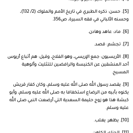
[5]. حسن: ذكره الطبري في تاريخ الأمم والملوك (2/ 132)،
وحسنه الألباني في فقه السيرة، ص356.
[6]. ماد: عاهد وهادن.
[7]. تجشم: قصد.
[8]. الأريسيون: جمع الإريسي، وهو الفلاح، وقيل: هم أتباع أريوس
أحد المنشقين عن الكنيسة والرافضين للتثليث وألوهية
المسيح.
[9]. يقصد رسول الله صلى الله عليه وسلم، وكان كفار قريش
يكنوه بأبيه من الرضاع استخفافا به صلى الله عليه وسلم، وأبو
كبشة هذا هو زوج حليمة السعدية التي أرضعت النبي صلى الله
عليه وسلم.
[10]. يظهر: يغلب.