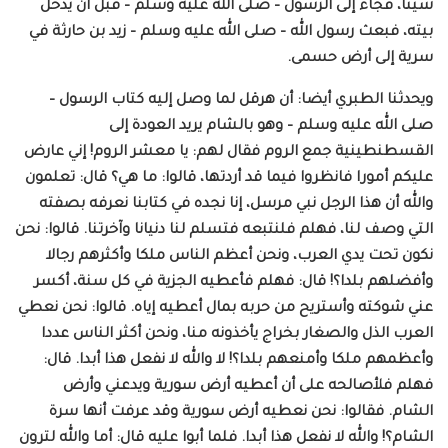
شيئا، فجاء إلى الرسول – صلى الله عليه وسلم – قبل أن يدخل
بيته، فبعث رسول الله – صلى الله عليه وسلم – زيد بن حارثة في
سرية إلى أرض حسمى.
ويحدثنا الطبري أيضا: أن هرقل لما وصل إليه كتاب الرسول –
صلى الله عليه وسلم – وهو بالشام يريد العودة إلى
القسطنطينية جمع الروم فقال لهم: يا معشر الروم! إني عارض
عليكم أمورا فانظروا فيما قد أردتها، قالوا: ما هي؟ قال: تعلمون
والله أن هذا الرجل نبي مرسل، إنا نجده في كتابنا نعرفه بصفته
التي وصف لنا، فهلم فلنتبعه فتسلم لنا دنيانا وآخرتنا. قالوا: نحن
نكون تحت يدي العرب، ونحن أعظم الناس ملكا وأكثرهم رجالا
وأفضلهم بلدا؟! قال: فهلم فأعطيه الجزية في كل سنة، أكسر
عني شوكته وأستريح من حربه بمال أعطيه إياه. قالوا: نحن نعطي
العرب الذل والصغار بخراج يأخذونه منا، ونحن أكثر الناس عددا
وأعظمهم ملكا وأمنعهم بلدا؟! لا والله لا نفعل هذا أبدا. قال:
فهلم فلأصالحه على أن أعطيه أرض سورية ويدعني وأرض
الشام. فقالوا: نحن نعطيه أرض سورية وقد عرفت أنها سرة
الشام؟! والله لا نفعل هذا أبدا. فلما أبوا عليه قال: أما والله لترون