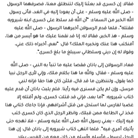
فقالا: إن كسرى قد بعثنا إليك لتنطلق معنا، فصرفهما الرسول
– صلى الله عليه وسلم – على أن يعودا إليه في الغد، فأتى رسول
الله الخبر من السماء: “أن الله قد سلط على كسرى ابنه شيرويه
فقتله”، فلما قدم الرسولان أخبرهما الرسول – صلى الله عليه
وسلم – هذ الخبر، فقالا له: إنا قد نقمنا عليك ما هو أيسر من هذا،
أفنكتب هذا عنك ونخبره الملك؟ قال: “نعم، أخبراه ذلك عني،
وقولا له إن ديني وسلطاني سيبلغ ما بلغ كسرى”.
فعاد الرسولان إلى باذان فقصا عليه ما تنبأ به النبي – صلى الله
عليه وسلم – فقال: والله ما هذا بكلام ملك، وإني لأرى الرجل نبيا
كما يقول، ولننظرن ما قد قال، فلئن كان هذا حقا فإنه لنبي
مرسل، وإن لم يكن فسنرى فيه رأينا. فلم يلبث باذان أن قدم عليه
كتاب شيرويه: “أما بعد، فإني قد قتلت كسرى، ولم أقتله إلا
غضبا لفارس لما استحل من قتل أشرافهم، فإذا جاءك كتابي هذا
فخذ لي الطاعة ممن قبلك، وانظر الرجل الذي كان كسرى كتب
فيه إليك – يعني رسول الله صلى الله عليه وسلم – فلا تهجه حتى
يأتيك أمري فيه”. فلما انتهى كتاب شيرويه إلى باذان قال: إن هذا
الرجل لرسول، فأسلم وأسلم من كان معه من الفرس ببلاد