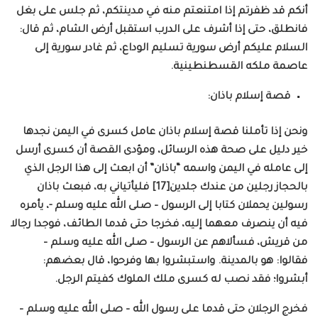
أنكم قد ظفرتم إذا امتنعتم منه في مدينتكم، ثم جلس على بغل
فانطلق، حتى إذا أشرف على الدرب استقبل أرض الشام، ثم قال:
السلام عليكم أرض سورية تسليم الوداع، ثم غادر سورية إلى
عاصمة ملكه القسطنطينية.
قصة إسلام باذان:
ونحن إذا تأملنا قصة إسلام باذان عامل كسرى في اليمن نجدها
خير دليل على صحة هذه الرسائل، ومؤدى القصة أن كسرى أرسل
إلى عامله في اليمن واسمه “باذان” أن ابعث إلى هذا الرجل الذي
بالحجاز رجلين من عندك جلدين[17] فليأتياني به، فبعث باذان
رسولين يحملان كتابا إلى الرسول – صلى الله عليه وسلم -، يأمره
فيه أن ينصرف معهما إليه، فخرجا حتى قدما الطائف، فوجدا رجالا
من قريش، فسألاهم عن الرسول – صلى الله عليه وسلم –
فقالوا: هو بالمدينة. واستبشروا بها وفرحوا، قال بعضهم:
أبشروا؛ فقد نصب له كسرى ملك الملوك كفيتم الرجل.
فخرج الرجلان حتى قدما على رسول الله – صلى الله عليه وسلم –