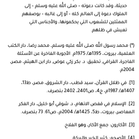
حديثة، وقد كانت دعوته – صلى الله عليه وسلم – إلى
الملوك دعوة إلى العالم كله – أو إلى غالبه – بوصفهم
الممثلين للشعوب التي يحكمونها، والأجناس التي
تعيش في ظلهم.
(*) محمد رسول الله صلى الله عليه وسلم، محمد رضا، دار الكتب
العلمية، بيروت، 1395هـ/ 1975م. الأجوبة الفاخرة عن الأسئلة
الفاجرة، القرافي, تحقيق: د. بكر زكي عوض, دار ابن الهيثم، مصر،
2004م.
[1]. في ظلال القرآن، سيد قطب، دار الشروق، مصر، ط13،
1407هـ/ 1987م، ج4، ص2401، 2402 بتصرف.
[2]. الإسلام في قفص الاتهام، د. شوقي أبو خليل، دار الفكر
المعاصر، بيروت، ط5، 1425هـ/ 2004م، ص61: 73 بتصرف.
[3]. الأكارون: جمع الأكار، وهو الفلاح.
[4]. الأصحم: كثير الخير والبركة.