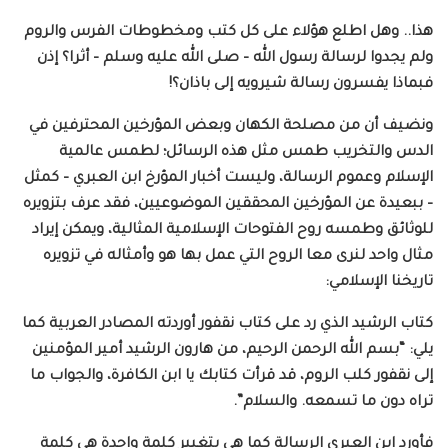
هذا.. وهل اطلع هؤلاء على كل كتب ومخطوطات الفرس والروم
ولم يجدوا لرسالة رسول الله – صلى الله عليه وسلم – أثرا؟ إذن
فبماذا يفسرون رسالة شيرويه إلى باذان؟!
ونضيف أن من مصلحة الكهان وبعض المؤرخين المحترفين في
الدس والتخريب طمس مثل هذه الرسائل؛ لطمس عالمية
الإسلام وعموم الرسالة، وليست أخبار المؤرخ ابن العبري – كمثل
– ببعيدة عن المؤرخين المحققين الموضوعيين، فقد عرف بتزويره
للوثائق وطمسه روح الفتوحات الإسلامية المثالية، ويمكن إيراد
مثال واحد لنرى معا الروح التي عمل بها هو وأمثاله في تزويره
تاريخنا الإسلامي:
كتاب الرشيد الذي رد على كتاب نقفور أوردته المصادر العربية كما
يلي: “بسم الله الرحمن الرحيم، من هارون الرشيد أمير المؤمنين
إلى نقفور كلب الروم، قد قرأت كتابك يا ابن الكافرة، والجواب ما
تراه دون ما تسمعه. والسلام”.
فأورد ابن العبري الرسالة كما هي بتغيير كلمة واحدة هي كلمة