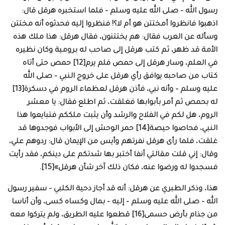
رسول الله – صلى الله عليه وسلم – فلما استخبره هرقل قال:
اذهبوا فانظروا أمختتن هو أم لا؟! فنظروا إليه فحدثوه أنه مختتن
وسأله عن العرب فقال: هم يختتنون، فقال هرقل: هذا ملك هذه
الأمة قد ظهر، ثم كتب هرقل إلى صاحب له برومية وكان نظيره
في العلم، وسار هرقل إلى حمص فلم يرم[12] حمص حتى أتاه
كتاب من صاحبه يوافق رأي هرقل على خروج النبي – صلى الله
عليه وسلم – وأنه نبي، فأذن هرقل لعظماء الروم في دسكرة[13]
له بحمص ثم أمر بأبوابها فغلقت، ثم اطلع فقال: يا معشر
الروم، هل لكم في الفلاح والرشد وأن يثبت ملككم فتبايعوا هذا
النبي، فحاصوا حيصة[14] حمر الوحش إلى الأبواب فوجدوها قد
غلقت، فلما رأى هرقل نفرتهم وأيس من الإيمان قال: ردوهم علي،
وقال: إني قلت مقالتي آنفا أختبر بها شدتكم على دينكم، فقد رأيت
فسجدوا له ورضوا عنه، فكان ذلك آخر شأن هرقل»[15].
هذا، وذكر الطبري عن هرقل: أنه قد أجاز دحية الكلبي – سفير رسول
الله – صلى الله عليه وسلم – إليه – بمال وكساه كسى، وأن أناسا
من جذام بأرض حسمى[16] قطعوا عليه الطريق، ولم يتركوا معه