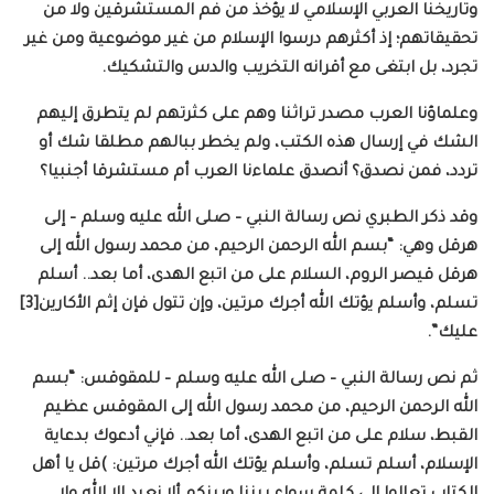
وتاريخنا العربي الإسلامي لا يؤخذ من فم المستشرقين ولا من
تحقيقاتهم؛ إذ أكثرهم درسوا الإسلام من غير موضوعية ومن غير
تجرد، بل ابتغى مع أقرانه التخريب والدس والتشكيك.
وعلماؤنا العرب مصدر تراثنا وهم على كثرتهم لم يتطرق إليهم
الشك في إرسال هذه الكتب، ولم يخطر ببالهم مطلقا شك أو
تردد، فمن نصدق؟ أنصدق علماءنا العرب أم مستشرقا أجنبيا؟
وقد ذكر الطبري نص رسالة النبي – صلى الله عليه وسلم – إلى
هرقل وهي: “بسم الله الرحمن الرحيم، من محمد رسول الله إلى
هرقل قيصر الروم، السلام على من اتبع الهدى، أما بعد.. أسلم
تسلم، وأسلم يؤتك الله أجرك مرتين، وإن تتول فإن إثم الأكارين[3]
عليك”.
ثم نص رسالة النبي – صلى الله عليه وسلم – للمقوقس: “بسم
الله الرحمن الرحيم، من محمد رسول الله إلى المقوقس عظيم
القبط، سلام على من اتبع الهدى، أما بعد.. فإني أدعوك بدعاية
الإسلام، أسلم تسلم، وأسلم يؤتك الله أجرك مرتين: )قل يا أهل