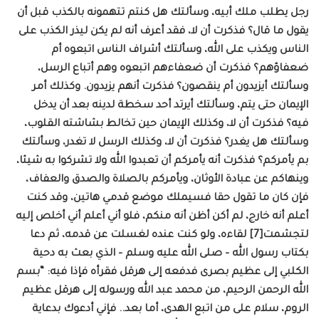
رجل يطلب ملك أبيه، وسألتك هل كنتم تتهمونه بالكذب قبل أن
يقول ما قال؟ فذكرت أن لا، فقد أعرف أنه لم يكن ليذر الكذب على
الناس ويكذب على الله، وسألتك أشراف الناس اتبعوه أم
ضعفاؤهم؟ فذكرت أن ضعفاءهم اتبعوه وهم أتباع الرسل،
وسألتك أيزيدون أم ينقصون؟ فذكرت أنهم يزيدون. وكذلك أمر
الإيمان حتى يتم، وسألتك أيرتد أحد سخطة لدينه بعد أن يدخل
فيه؟ فذكرت أن لا، وكذلك الإيمان حين تخالط بشاشته القلوب،
وسألتك هل يغدر؟ فذكرت أن لا، وكذلك الرسل لا تغدر، وسألتك
بم يأمركم؟ فذكرت أنه يأمركم أن تعبدوا الله ولا تشركوا به شيئا،
وينهاكم عن عبادة الأوثان، ويأمركم بالصلاة والصدق والعفاف،
فإن كان ما تقول حقا فسيملك موضع قدمي هاتين، وقد كنت
أعلم أنه خارج، لم أكن أظن أنه منكم، فلو أني أعلم أني أخلص إليه
لتجشمت[7] لقاءه، ولو كنت عنده لغسلت عن قدمه، ثم دعا
بكتاب رسول الله – صلى الله عليه وسلم – الذي بعث به دحية
الكلبي إلى عظيم بصرى فدفعه إلى هرقل فقرأه فإذا فيه: “بسم
الله الرحمن الرحيم، من محمد عبد الله ورسوله إلى هرقل عظيم
الروم، سلام على من اتبع الهدى، أما بعد.. فإني أدعوك بدعاية