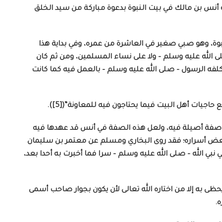
وم»([4]). وهكذا كانت بداية أنس بن مالك في بيت النبوة بدعوة مباركة من سيد الخلق
نبوة، وهو صبي صغير في العاشرة من عمره، وفي بداية هذا
ى الله عليه وسلم – ولا على نساء المسلمين، ومن ثم كان
لفه الرسول – صلى الله عليه وسلم – بالعمل فيه كما كانت
جيات أهل البيت فيما يحتاجون فيه للمعاونة”([5]).
ت صفة أصيلة فيه، ولعل هذه الصفة في أنس قد عهدها فيه
ببعض أسراره؛ فقد روى البخاري ومسلم عن معتمر بن سليمان
ي الله – صلى الله عليه وسلم – سرا فما أخبرت به أحدا بعد،
ى به إلا من اختاره الله تعالى لأن يكون بجوار صاحب أسمى
ه.