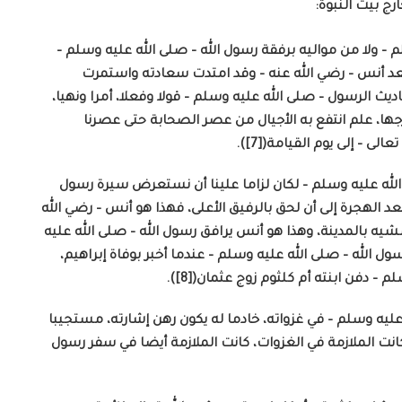
رج بيت النبوة:
– ولا من مواليه برفقة رسول الله – صلى الله عليه وسلم –
سعد أنس – رضي الله عنه – وقد امتدت سعادته واستمرت
ديث الرسول – صلى الله عليه وسلم – قولا وفعلا، أمرا ونهيا،
ها، علم انتفع به الأجيال من عصر الصحابة حتى عصرنا
ى – إلى يوم القيامة([7]).
 الله عليه وسلم – لكان لزاما علينا أن نستعرض سيرة رسول
عد الهجرة إلى أن لحق بالرفيق الأعلى، فهذا هو أنس – رضي الله
مشيه بالمدينة، وهذا هو أنس يرافق رسول الله – صلى الله عليه
ول الله – صلى الله عليه وسلم – عندما أخبر بوفاة إبراهيم،
 دفن ابنته أم كلثوم زوج عثمان([8]).
 عليه وسلم – في غزواته، خادما له يكون رهن إشارته، مستجيبا
 كانت الملازمة في الغزوات، كانت الملازمة أيضا في سفر رسول