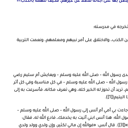
ويضن بها على أبنائه فضلا عن غيرهم، فكيف نتهمه بالكذب؟!!
وتخرجه في مدرسته:
عن الكذب، والاختلاق على أمر نبيهم ومعلمهم، ونعمت التربية
 لدى رسول الله – صلى الله عليه وسلم – ويعايش أم سليم رضي
رسول الله – صلى الله عليه وسلم – في كل مناسبة وفي كل أثر
، تريد أن تحوز له الخير كله، وهي تعرف مكانه، فأسرعت به إلى
تيم([1]).
ءت بي أمي أم أنس إلى رسول الله – صلى الله عليه وسلم –
 الله: هذا أنس ابني أتيت به يخدمك، فادع الله له، فقال:
اللهم أكثر ماله وولده»([2])، وفي رواية: «وبارك له فيه»([3]). قال أنس: «فوالله إن مالي لكثير، وإن ولدي وولد ولدي