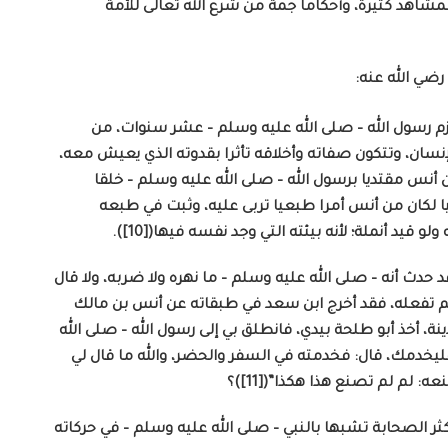
لمشاهد كثيرة، وأحكاما جمة من شرع الله تعالى للأمة
رضي الله عنه:
لازم رسول الله – صلى الله عليه وسلم – عشر سنوات، من
سان، وتتكون صفاته وأخلاقه تأثرا بقدوته الذي يعيش معه،
ون أنس مقتديا برسول الله – صلى الله عليه وسلم – خلقا
ينيا لكان من أنس أمرا طبعيا تربى عليه، وثبت في طبعه
يد أنملة؛ لأنه بيئته التي وجد نفسه فيها([10]).
د حدث أنه – صلى الله عليه وسلم – ما نهره ولا ضربه، ولا قال
لم تفعله، فقد أخرج ابن سعد في طبقاته عن أنس بن مالك
نة، أخذ أبو طلحة بيدي، فانطلق بي إلى رسول الله – صلى الله
فليخدمك، قال: فخدمته في السفر والحضر، والله ما قال لي
م لم تصنع هذا هكذا”([11])؟
ر الصحابة تشبها بالنبي – صلى الله عليه وسلم – في حركاته