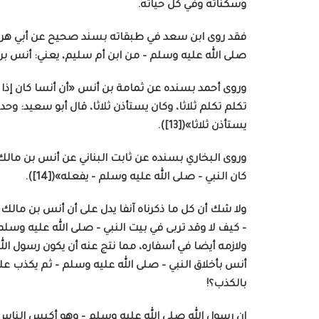
وسكناته وفي كل حياته.
فقد روى ابن سعد في طبقاته بسند صحيح عن أبي هريرة –
صلى الله عليه وسلم – من ابن أم سليم، يعني: أنس بن مال
وروى أحمد بسنده عن ثمامة بن أنس «أن أنسا كان إذا تكل
تكلم تكلم ثلاثا، وكان يستأذن ثلاثا، قال أبو سعيد: وحد
يستأذن ثلاثا»([13]).
وروى البخاري بسنده عن ثابت البناني عن أنس بن مالك
كان النبي – صلى الله عليه وسلم – يفعله»([14]).
ولا شك أن كل ما ذكرناه آنفا يدل على أن أنس بن مالك 
– كيف لا وقد تربى في بيت النبي – صلى الله عليه وسلم
ولازمه أيضا في أسفاره، مما نتج عنه أن يكون رسول ال
أنس بأخلاق النبي – صلى الله عليه وسلم – ثم يكذب 
بالكذب؟!
إن رسول الله صلى الله عليه وسلم – وهو أكيس الناس 