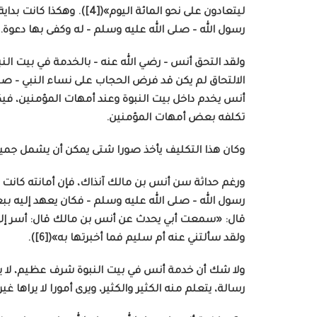
ليتعادون على نحو المائة الي
رسول الله – صلى الله عليه وسلم – له وكفى بها دعوة.
ولقد التحق أنس – رضي الله عنه – بالخدمة في بيت ال
الالتحاق لم يكن قد فرض الحجاب على نساء النبي – صل
أنس يخدم داخل بيت النبوة وعند أمهات المؤمنين، فيك
تكلفه بعض أمهات المؤمنين.
وكان هذا التكليف يأخذ صورا شتى يمكن أن يشمل جميع حا
ورغم حداثة سن أنس بن مالك آنذاك، فإن أمانته كان
رسول الله – صلى الله عليه وسلم – فكان يعهد إليه 
قال: «سمعت أبي يحدث عن أنس بن مالك قال: أسر إلي نب
ولقد سألتني عنه أم سليم فما أخبرتها به»([6]).
ولا شك أن خدمة أنس في بيت النبوة شرف عظيم، لا يحظ
رسالة، يتعلم منه الكثير والكثير، ويرى أمورا لا يراها غير