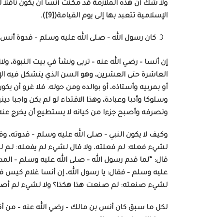
ولا شك أن هذه الملازمة قد مكنت أنسا أن يكون ناقلا 
الإسلامية تتعبد بها إلى يوم القيامة([9]).
كان رسول الله – صلى الله عليه وسلم – قدوة أنس 
إن أنسا – رضي الله عنه – تربى ونشأ في بيت النبوة، و
العاشرة حتى العشرين، وهو السن الذي يتشكل فيه الإن
أو بمربيه وأستاذه، أو بوالده ومن حوله. فلا غرو أن يك
وسلوكا وأدبا وعبادة، وهذا الاقتداء لو لم يكن واجبا د
وتصرفه وأصبح جزءا من كيانه لا يستطيع أن يخرج عنه ولو ق
وكيف لا يكون النبي – صلى الله عليه وسلم – قدوته، وق
لشيء فعله: لم فعلته، ولا قال لشيء لم يفعله: لـم 
قال: “لما قدم رسول الله – صلى الله عليه وسلم – المدي
عليه وسلم – فقال: يا رسول الله، إن أنسا غلام كيس 
لشيء صنعته: لم صنعت هذا هكذا؟ ولا لشيء لم أصنعه: ل
لكل ما سبق كان أنس بن مالك – رضي الله عنه – من أكث