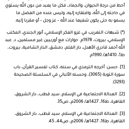
أحط من درجة الحيوان، والجماد، فكل ما يعبد من دون الله يستوي
في حاجته إلى الله، وافتقاره إليه، وليس عنده من الفضل ما
يسمو به حتى يكون شفيعا عند الله – عز وجل – أو مقربا إليه.
(*) شبهات التغريب في غزو الفكر الإسلامي، أنور الجندي، المكتب
الإسلامي، بيروت، 1978م. حوارات مع أوربيين غير مسلمين، د. عبد
الله أحمد قادري الأهدل، دار القلم، دمشق، الدار الشامية، بيروت،
ط1، 1410هـ/ 1990م.
[1]. حسن: أخرجه الترمذي في سننه، كتاب تفسير القرآن، باب
سورة التوبة (3065)، وحسنه الألباني في السلسلة الصحيحة
(3293).
[2]. العدالة الاجتماعية في الإسلام، سيد قطب، دار الشروق،
القاهرة، ط16، 1427هـ/ 2006م، ص35.
[3]. العدالة الاجتماعية في الإسلام، سيد قطب، دار الشروق،
القاهرة، ط16، 1427هـ/ 2006م، ص44، 45.