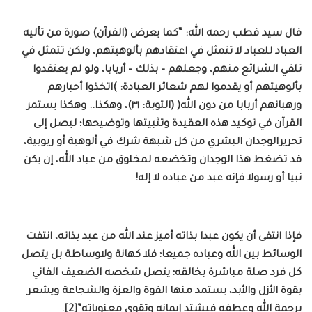
قال سيد قطب رحمه الله: “كما يعرض (القرآن) صورة من تأليه
العباد للعباد لا تتمثل في اعتقادهم بألوهيتهم، ولكن تتمثل في
تلقي الشرائع منهم، وجعلهم – بذلك – أربابا، ولو لم يعتقدوا
بألوهيتهم أو يقدموا لهم شعائر العبادة: )اتخذوا أحبارهم
ورهبانهم أربابا من دون الله( (التوبة: ٣١)، وهكذا.. وهكذا يستمر
القرآن في توكيد هذه العقيدة وتثبيتها وتوضيحها؛ ليصل إلى
تحريرالوجدان البشري من كل شبهة شرك في ألوهية أو ربوبية،
قد تضغط هذا الوجدان وتخضعه لمخلوق من عباد الله، إن يكن
نبيا أو رسولا فإنه عبد من عباده لا إله!
فإذا انتفى أن يكون عبدا بذاته أميز عند الله من عبد بذاته، انتفت
الوسائط بين الله وعباده جميعا؛ فلا كهانة ولاوساطة بل يتصل
كل فرد صلة مباشرة بخالقه؛ يتصل شخصه الضعيف الفاني
بقوة الأزل والأبد، يستمد منها القوة والعزة والشجاعة ويشعر
برحمة الله وعطفه فيشتد إيمانه وتقوى معنوياته”[2].