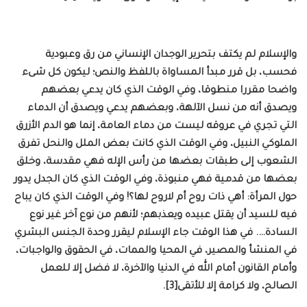
والإسلام لم يكتف بتحرير الوجدان الإنساني من رق وعبودية
فحسب، بل قرر مبدأ المساواة باللفظ والنص؛ ليكون كل شىء
واضحا مقررا منطوقا، وفي الوقت الذي كان يدعي بعضهم
ويصدق أنه من نسل الآلهة، وبعضهم يدعي ويصدق أن الدماء
التي تجري في عروقه ليست من دماء العامة، إنما هو الدم الأزرق
الملوكي النبيل، وفي الوقت الذي كانت بعض الملل والنحل تفرق
الشعوب إلى طبقات بعضها من رأس الإله فهي مقدسة، وخلق
بعضها من قدمية فهي منبوذة، وفي الوقت الذي كان الجدل يدور
حول المرأة: أهي ذات روح أم لاروح لها؟! وفي الوقت الذي كان يباح
فيه للسيد أن يقتل عبيده ويعذبهم؛ لأنهم من نوع آخر غير نوع
السادة…. في هذا الوقت جاء الإسلام ليقرر وحدة الجنس البشري
في المنشأ والمصير، في المحيا والممات، في الحقوق والواجبات،
وأمام القانون أمام الله في الدنيا والآخرة، لا فضل إلا للعمل
الصالح، ولا كرامة إلا للأتقى[3].