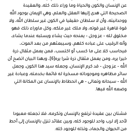
عن الإنسان والكون والحياة وما وراء ذلك كله، والعقيدة
الصحيحة التي هدى إليها العقل والعلم، وهي الإيمان بوجود الله
ووحدانيته، وأن لا سلطان حقيقيا في الكون غير سلطان الله، ولا
قوة قاهرة غير قوته، ولا ملك غير ملكه، وكل ماوراء ذلك فهو
مخلوق لله – عز وجل – يمنحه حيث يشاء ويسلبه عندما يشاء،
وأنه الرقيب على عباده كلهم، وسيبعثهم من بعد الموت،
فيحاسب كلا على ما كسب أو اكتسب، فمن يعمل مثقال ذرة
خيرا يره، ومن يعمل مثقال ذرة شرا يره[6]، وبهذا البيان اتضح أن
الله – عز وجل – قد كرم الإنسان، وجعله سيد هذا الكون، وجعل
سائر مظاهره وموجوداته مسخرة له قائمة بخدمته، وعبادة غير
الله – سبحانه وتعالى – هي انحطاط بالإنسان عن المكانة التي
وضعه الله فيها.
فشتان بين عقيدة ترتفع بالإنسان وتكرمه، فلا تجعله معبودا
لأحد إلا لرب واحد للوجود كله، وبين عقائد تنزل بالإنسان إلى أحط
من الحيوان والجماد، وتذله للوجود كله.