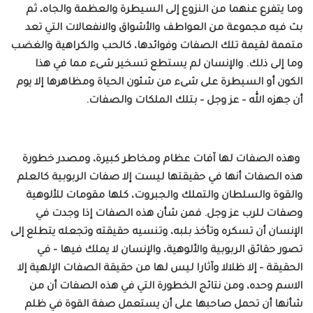
وما يتفرع عنهما من النزوع إلى السيطرة والعظمة والجاه، ثم
بث فيه مجموعة من العواطف والأشواق والانفعالات التي تعد
متممة لقيمة تلك الصفات وفوائدها، كالحب والكراهية والغضب
وما إلى ذلك. والإنسان لم يستطع تسخير شىء مما في هذا
الكون أو السيطرة على شىء من شئون الحياة ومظاهرها إلا يوم
أن جهزه الله – عز وجل – بتلك الملكات والصفات.
وهذه الصفات لها آفات عظام ومخاطر كبيرة، ومصدر خطورة
هذه الصفات أنها في حقيقتها ليست إلا صفات الربوبية كالعلم
والقوة والسلطان والتملك والجبروت، كلها مقومات للألوهية
وصفات للرب عز وجل. فمن شأن هذه الصفات إذا وجدت في
الإنسان أن تسكره وتأخذ بلبه، وتنسيه حقيقته وتجعله يتطلع إلى
تصور حقائق الربوبية والألوهية، والإنسان لا يملك فيها – في
الحقيقة – إلا ظلالا وآثارا ليس لها من حقيقة الصفات الإلهية إلا
الاسم وحده، ومن نتائج الخطورة التي في هذه الصفات أن من
شأنها أن تحمل صاحبها على أن يستعمل صفة القوة في ظلم