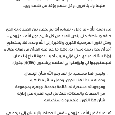
عليها ولا يتأخرون، وكل منهم يؤخذ من كلامه ويرد.
من رحمة الله – عز وجل – بعباده أنه لم يجعل بين العبد وربه الذي
خلقه وساطة؛ حتى يتحرر العبد من كل شىء دون الله – عز وجل –
وحتى تكون المرجعية الكبرى والأخيرة إلى الله وحده، فلا يستطيع
أحد أن يحول بينه وبين ربه، وهذا ما عبر عنه القرآن في قوله تعالى:
)وإذا سألك عبادي عني فإني قريب أجيب دعوة الـداع إذا دعـان
فليستجيبــوا لي وليؤمنـوا بي لعلهـم يرشــدون (186)((البقرة).
وليس هذا فحسب، بل لقد رفع الله شأن الإنسان،
وجعله سيدا لهذا الكون، وجعل سائر مظاهره
وموجوداته مسخرة له، قائمة بخدمة، وجهزه بمجموعة
من الصفات والملكات؛ لتتكامل لديه القدرة على إدارك
شأن هذا الكون، وتعميره واستخدامه.
أما عبادة غير الله – عز وجل – فهي انحطاط بالإنسان إلى درجه هي