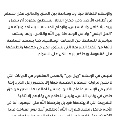
والإسلام لاكهانة فيه ولا وساطة بين الخلق والخالق، فكل مسلم
في أطراف الأرض، وفي فجاج البحار، يستطيع بمفرده أن يتصل
بربه، بلا كاهن ولا قسيس، والإمام المسلم لا يستمد ولايته من
“الحق الإلهي” ولا من الوساطة بين الله والناس، وإنما يستمد
مباشرته للسلطة من الجماعة الإسلامية، كما يستمد السلطة
ذاتها من تنفيذ الشريعة التي يستوي الكل في فهمها وتطبيقها
متى فقهوها، ويحتكم إليها الكل على السواء.
فليس في الإسلام “رجل دين” بالمعنى المفهوم في الديانات التي
لا تصح مزاولة الشعائر التعبدية فيها إلا بحضور رجل الدين، إنما
الذين في الإسلام علماء بالدين، وليس للعالم بهذا الدين من حق
خاص في رقاب الناس، وليس للحاكم في رقابهم إلا تنفيذ
الشريعة التي لا يبتدعها هو، بل يفرضها الله على الجميع، أما في
الأخرة فالكـل مصيرهــم إلى الله: )وكلهـم آتيـه يـوم القيامـة فـردا