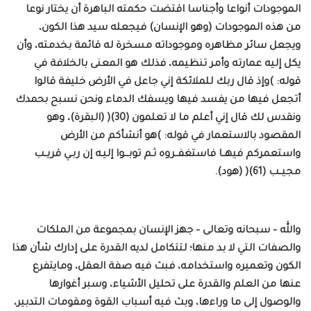
الموجودات أنواعا وأجناسا اقتضت حكمته الباهرة أن يختار نوعا
من هذه الموجودات (وهو الإنسان) فيجعله سيد هذا الكون،
ويجعل سائر مظاهره وموجوداته مسخرة له قائمة بخدمته، وأن
يكل إليه عمارته وأمر تنظيمه، فذلك هو المعنى بالخلافة في
قوله: )وإذ قال ربك للملائكة إني جاعل في الأرض خليفة قالوا
أتجعل فيها من يفسد فيها ويسفك الدماء ونحن نسبح بحمدك
ونقدس لك قال إني أعلم ما لا تعلمون (30)( (البقرة)، وهو
المقصود بالاستعمار في قوله: )هو أنشأكم من الأرض
واستعمركم فيهــا فاستغفــروه ثـم توبـــوا إليـه إن ربـي قريــب
مجيــب (61)( (هود).
والله – سبحانه وتعالى – جهز الإنسان بمجموعة من الملكات
والصفات التي لا بد منها؛ لتتكامل لديه القدرة على إدارك شأن هذا
الكون وتعميره واستخدامه، فبث فيه صفة العقل، ومايتفرع
عنها من العلم والقدرة على تحليل الأشياء، وسبر أغوارها
والوصول إلى ما وراءها، وبث فيه أسباب القوة ومقومات التدبير،