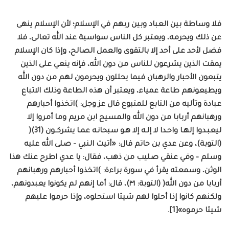
فلا وساطة بين العباد وبين ربهم في الإسلام؛ لأن الإسلام ينهى
عن ذلك ويحرمه، ويعتبر كل الناس سواسية عند الله تعالى، فلا
فضل لأحد على أحد إلا بالتقوى والعمل الصالح، وإذا كان الإسلام
يمقت الذين يشرعون للناس من دون الله، فإنه ينعي على الذين
يتبعون الأحبار والرهبان فيما يحللون ويحرمون لهم من دون الله
ويطيعونهم طاعة عمياء، ويعتبر أن هذه الطاعة وذلك الاتباع
عبادة وتأليه من التابع للمتبوع قال عز وجل: )اتخذوا أحبارهم
ورهبانهم أربابا من دون الله والمسيح ابن مريم وما أمروا إلا
ليعبـدوا إلهـا واحـدا لا إلـه إلا هـو سبحانـه عمـا يشركــون (31)(
(التوبة)، وعن عدي بن حاتم قال: «أتيت النبي – صلى الله عليه
وسلم – وفي عنقي صليب من ذهب، فقال: يا عدي اطرح عنك هذا
الوثن، وسمعته يقرأ في سورة براءة: )اتخذوا أحبارهم ورهبانهم
أربابا من دون الله( (التوبة: ٣١)، قال: أما إنهم لم يكونوا يعبدونهم،
ولكنهم كانوا إذا أحلوا لهم شيئا استحلوه، وإذا حرموا عليهم
شيئا حرموه»[1].