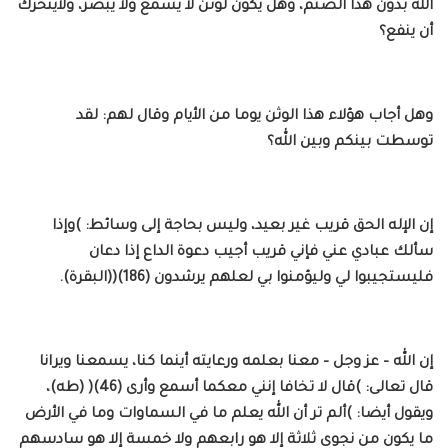
الله بدون هذا الصنم، وهل يكون لوثن لا يسمع ولا يبصر، ولايتحرك
أن ينفع؟
وهل أجاب هؤلاء هذا الوثن يوما من الأيام وقال لهم: لقد
توسطت بينكم وبين الله؟
إن الإله الحق قريب غير بعيد، وليس بحاجة إلى وسائط: )وإذا
سألك عبادي عني فإني قريب أجيب دعوة الداع إذا دعان
فليستجيبوا لي وليؤمنوا بي لعلهم يرشدون (186)((البقرة).
إن الله – عز وجل – معنا بعلمه ورعايته أينما كنا، يسمعنا ويرانا
قال تعالى: )قال لا تخافا إنني معكما أسمع وأرى (46)( (طه)،
ويقول أيضا: )ألم تر أن الله يعلم ما في السماوات وما في الأرض
ما يكون من نجوى ثلاثة إلا هو رابعهم ولا خمسة إلا هو سادسهم