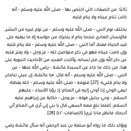
ثالثا. من الصفات التي اختص بها – صلى الله عليه وسلم – أنه
كانت تنام عيناه ولا ينام قلبه:
يختلف نوم النبي – صلى الله عليه وسلم – عن نوم غيره من البشر،
فالإنسان العادي عندما ينام لا يتحرك من حواسه إلا ما يبقيه على
قيد الحياة فقط، أما النبي – صلى الله عليه وسلم – فلا ينام قلبه
وإن نامت عيناه فهو في ذكر متواصل لله – عز وجل – ولا يفتر قلبه
عن ذكر الله وإن فتر لسانه، وأكدت العديد من الأحاديث النبوية على
هذا، من ذلك ما جاء عن السيدة عائشة – رضي الله عنها – عن
النبي – صلى الله عليه وسلم – أنه قال: «يا عائشة، إن عيني تنامان
ولا ينام قلبي». [27] فنومه – صلى الله عليه وسلم – كله يقظة؛
ليعي الوحي إذا أوحي إليه في المنام؛ إذ رؤيا الأنبياء – عليهم
السلام – وحي؛ بدليل قوله – عز وجل – حكاية عن إبراهيم عليه
السلام: )فلما بلغ معه السعي قال يا بني إني أرى في المنام أني
أذبحك فانظر ماذا ترى( (الصافات: ١٠٢) [28].
ويؤكد ذلك ما رواه أبو سلمة بن عبد الرحمن أنه سأل عائشة رضي