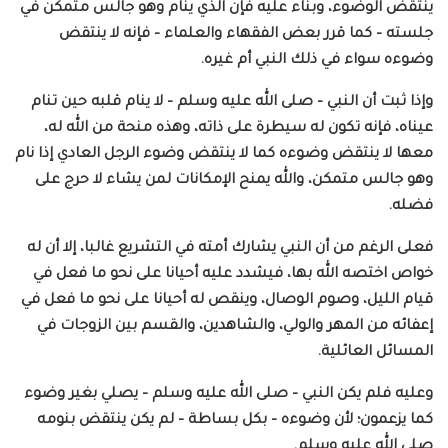
ينتقض الوضوء، وبناء عليه فإن الذي ينام وهو جالس متمكن في
جلسته – كما قرر بعض الفقهاء والعلماء – فإنه لا ينتقض
وضوءه سواء في ذلك النبي أم غيره.
وإذا ثبت أن النبي – صلى الله عليه وسلم – لا ينام قلبه حين تنام
عيناه، فإنه تكون له سيطرة على ذاته، وهذه منحة من الله له،
معها لا ينتقض وضوءه كما لا ينتقض وضوء الرجل العادي إذا نام
وهو جالس متمكن، والله يمنح الإمكانات لمن يشاء لا حرج على
فضله.
فعلى الرغم من أن النبي يشارك أمته في التشريع غالبا، إلا أن له
خواص اختصه الله بها، فيشدد عليه أحيانا على نحو ما فعل في
قيام الليل، وصوم الوصال، وينقص له أحيانا على نحو ما فعل في
إعفائه من المهر والولي، والشاهدين، والقسم بين الزوجات في
المسائل العائلية.
وعليه فلم يكن النبي – صلى الله عليه وسلم – يصلي بغير وضوء
كما يزعمون؛ لأن وضوءه – بكل بساطة – لم يكن ينتقض بنومه
صلى الله عليه وسلم.