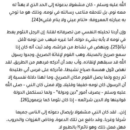
الله عليه وسلم – كان مشغولا بدعوته إلى الحد الذي لا يهنأ له
معه نوم، بل تلاحقه متاعب رسالته في نومه، وذلك هو ما توحي
به عبارته المعروفة: «تنام عيني ولا ينام قلبي»[24].
وإن أردنا تحليله النفسي من تصرفاته لقلنا: إن الرجل النئوم يغط
في نومه لا يأبه بشيء حوله، أما غيره فيهب من نومه لأقل
نبأة[25]، وينهض في نشاط من فراشه، وقد ثبت أنه كان إذا
سمع صريخ بالمدينة، وهب القوم لإغاثة الصريخ، وجدوا رسول
الله قد سبقهم لإنقاذه، وآب بعد أن أدركه فردهم من الطريق، لقد
نهض لأول همسة صياح نشيطا، فأدركه على فرس أبي طليحة
ثم رجع ولما يصل القوم مكان الصريخ، وما لهذا دلالة نفسية إلا
أن الرسول كان نومه خفيفا وقليلا، وإلا فمتى كان النبي – صلى الله
عليه وسلم – يصرف أمور “دين ودولة” – ولما تستكمل الدولة
قوانينها ولا الدين شرائعه – إذا كان نئوما كما يزعمون[26].
إذن.. لقد كان النبي مشغولا بإيصال دعوته إلى الناس جميعا
شرقا وغربا، وقد دافع عن تلك الدعوة، وخاض الغزوات والحروب،
فهل فعل ذلك وهو نائم؟! بالطبع لا.