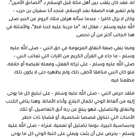
له، فقد كان يلقب بين أهل مكة قبل الإسلام بـ “الصادق الأمين”،
ولم تتغير هذه الصفة بعد الإسلام، فنجد أبا سفيان بن حرب –
وكان لا يزال كافرا – عندما سأله هرقل ملك الروم عن النبيـ صلى
الله عليه وسلم -، فقال له: “ما جربنا عليه كذبا قط”، والأمثلة في
هذا الجانب أكثر من أن تحصى.
ومما ينفي صفة النفاق المزعومة في حق النبي – صلى الله عليه
وسلم – ما جاء في القرآن الكريم من الآيات التي تعاتب النبي –
صلى الله عليه وسلم – على تركه الفعل، وفعله نقيضه أو خلافه،
فلو كان النبي منافقا لأخفى ذلك ولم يظهره حتى لا يكون ذلك
مطعنا فيه.
فلقد حرص النبي – صلى الله عليه وسلم – على تبليغ كل ما يوحى
إليه من ألفاظ الوحي لكمال البلاغ، وأداء الأمانة، وهذا ينافي الكذب
والنفاق والتضليل، فهو يبلغ عن ربه أدق التفاصيل، أو تلك
الأحداث التي تتناول قصصا شخصية، أو قضايا ذات خطر
وحساسية كبيرة، دونما تضليل أو تعمية، فنراه – صلى الله عليه
وسلم – يحرص على أن يثبت ويملي على كتبة الوحي كل ما يوحى