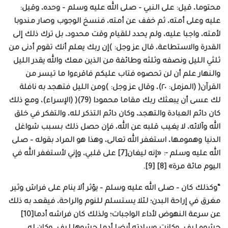
محتوما، قيل: على النبي – صلى الله عليه وسلم – وحده، وقيل:
عليه وعلى أمته، ثم خفف عن أمته، فنسخ الوجوب وصار مندوبا
لأمته، واجبا عليه، ولم يحدد للقيام وقت محدود، بل ترك ذلك إلى
القدرة والاستطاعة، قال عز وجل: )إن ربك يعلم أنك تقوم أدنى من
ثلثي الليل ونصفه وثلثه وطائفة من الذين معك والله يقدر الليل
والنهار علم أن لن تحصوه فتاب عليكم فاقرءوا ما تيسر من
القرآن( (المزمل: ٢٠)، وقال عز وجل: )ومن الليل فتهجد به نافلة
لك عسى أن يبعثك ربك مقاما محمودا (79)( (الإسراء)، ومع ذلك
كان دائم العبادة والتهجد، وكان دائم التذكر لله، والتفكر في خلق
الله وآلائه، لا يغيب قلبه عن الله، فإن حصل ذلك بسبب شواغل
الدنيا وهمومها، استغفر الله تعالى، وهذا هو المراد بقوله – صلى
الله عليه وسلم -: «إنه ليغان[7] على قلبي، وإني لأستغفر الله في
اليوم مائة مرة» [8] [9].
“وكذلك كان – صلى الله عليه وسلم – يؤثر ألا ينام على فراش وثير
مغرق في إراحة البدن؛ لئلا يستسلم للنوم والراحة، فيقعد به ذلك
عن سرعة النهوض لأداء الواجبات؛ ولذلك كان فراشه أدما[10]