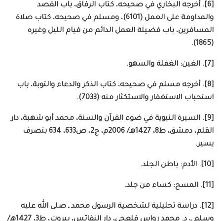
[6]. أخرجه البخاري في صحيحه، كتاب الرقاق، باب القصد
والمداومة على العمل (6101)، ومسلم في صحيحه، كتاب صلاة
المسافرين، باب فضيلة العمل الدائم من قيام الليل وغيره
(1865).
[7]. الغين: الغفلة والسهو.
[8]. أخرجه مسلم في صحيحه، كتاب الذكر والدعاء والتوبة، باب
استحباب الاستغفار والاستكثار منه (7033).
[9]. السيرة النبوية في ضوء القرآن والسنة، محمد أبو شهبة، دار
القلم، دمشق، ط8، 1427هـ/ 2006م، ج2، ص633، 634 بتصرف
يسير.
[10]. الأدم: باطن الجلد.
[11]. المسح: كساء من جلد.
[12]. دراسة تحليلية لشخصية الرسول محمد ـ صلى الله عليه
وسلم ـ، د. محمد رواس قلعجي، دار النفائس، بيروت، ط3، 1427هـ/