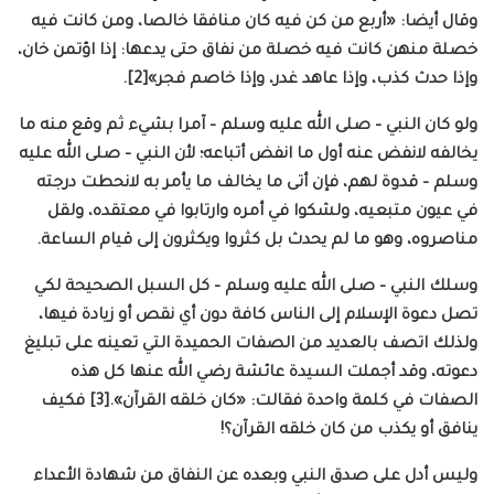
وقال أيضا: «أربع من كن فيه كان منافقا خالصا، ومن كانت فيه
خصلة منهن كانت فيه خصلة من نفاق حتى يدعها: إذا اؤتمن خان،
وإذا حدث كذب، وإذا عاهد غدر، وإذا خاصم فجر»[2].
ولو كان النبي – صلى الله عليه وسلم – آمرا بشيء ثم وقع منه ما
يخالفه لانفض عنه أول ما انفض أتباعه؛ لأن النبي – صلى الله عليه
وسلم – قدوة لهم، فإن أتى ما يخالف ما يأمر به لانحطت درجته
في عيون متبعيه، ولشكوا في أمره وارتابوا في معتقده، ولقل
مناصروه، وهو ما لم يحدث بل كثروا ويكثرون إلى قيام الساعة.
وسلك النبي – صلى الله عليه وسلم – كل السبل الصحيحة لكي
تصل دعوة الإسلام إلى الناس كافة دون أي نقص أو زيادة فيها،
ولذلك اتصف بالعديد من الصفات الحميدة التي تعينه على تبليغ
دعوته، وقد أجملت السيدة عائشة رضي الله عنها كل هذه
الصفات في كلمة واحدة فقالت: «كان خلقه القرآن».[3] فكيف
ينافق أو يكذب من كان خلقه القرآن؟!
وليس أدل على صدق النبي وبعده عن النفاق من شهادة الأعداء