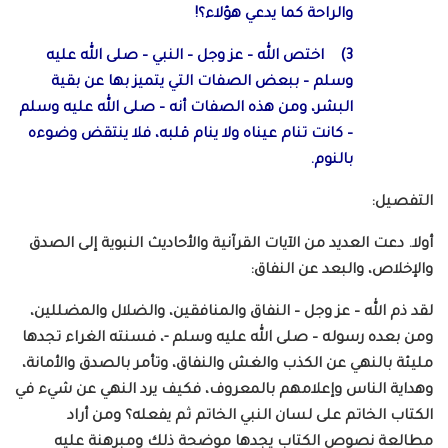
والراحة كما يدعي هؤلاء؟!
3) اختص الله – عز وجل – النبي – صلى الله عليه
وسلم – ببعض الصفات التي يتميز بها عن بقية
البشر، ومن هذه الصفات أنه – صلى الله عليه وسلم
– كانت تنام عيناه ولا ينام قلبه، فلا ينتقض وضوءه
بالنوم.
التفصيل:
أولا. دعت العديد من الآيات القرآنية والأحاديث النبوية إلى الصدق
والإخلاص، والبعد عن النفاق:
لقد ذم الله – عز وجل – النفاق والمنافقين، والضلال والمضللين،
ومن بعده رسوله – صلى الله عليه وسلم -، فسنته الغراء تجدها
مليئة بالنهي عن الكذب والغش والنفاق، وتأمر بالصدق والأمانة،
وهداية الناس وإعلامهم بالمعروف، فكيف يرد النهي عن شيء في
الكتاب الخاتم على لسان النبي الخاتم ثم يفعله؟ ومن أراد
مطالعة نصوص الكتاب يجدها موضحة ذلك ومبرهنة عليه