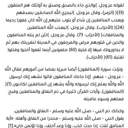
لقوله عز وجل: )والذي جاء بالصدق وصدق به أولئك هم المتقون
(33)( (الزمر)، وقال عز وجل: )ليجزي الله الصادقين بصدقهم
ويعذب المنافقين إن شاء أو يتوب عليهم إن الله كان غفورا رحيما
(24)( (الأحزاب)، وقال عز وجل: )ليعذب الله المنافقين
والمنافقات( (الأحزاب: 73). وقال عز وجل: )لئن لم ينته المنافقون
والذين في قلوبهم مرض والمرجفون في المدينة لنغرينك بهم ثم
لا يجاورونك فيها إلا قليلا (60) ملعونين أينما ثقفوا أخذوا وقتلوا
تقتيلا (61)( (الأحزاب).
ونزلت سورة (المنافقون) أيضا مبرزة بعضا من أمورهم فقال الله
– عز وجل – عنهم: )إذا جاءك المنافقون قالوا نشهد إنك لرسول
الله والله يعلم إنك لرسوله والله يشهد إن المنافقين لكاذبون (1)(
(المنافقون)، وآيات القرآن كثيرة في ذم النفاق والمنافقين وقبح
فعلهم وسوء عاقبته.
وكذلك ذم النبي – صلى الله عليه وسلم – النفاق والمنافقين،
يقول النبي – صلى الله عليه وسلم – محذرا من النفاق وأهله: «آية
المنافق ثلاث: إذا حدث كذب، وإذا وعد أخلف، وإذا اؤتمن خان».[1]