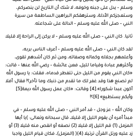
إننا نتحداكم أن تأتوا بدليل واحد من حياة النبي – صلى الله عليه
وسلم – يدل على جبنه وخوفه، لا شك أن التاريخ لن ينصركم،
وستعجزكم الأدلة، وسترهقكم البراهين الساطعة من سيرة
النبي – صلى الله عليه وسلم – الدالة على شجاعته.
ثانيا. كان النبي – صلى الله عليه وسلم – لا يركن إلى الراحة إلا قليلا:
لقد كان النبي – صلى الله عليه وسلم – أعرف الناس بربه،
وأعلمهم بجلاله وكماله وصفاته، ومن ثم كان أشدهم تقوى،
وأكثرهم عبادة وقياما لليل، فعن عائشة – رضي الله عنها – قالت:
«كان النبي يقوم من الليل حتى تتفطر قدماه، فقلت: يا رسول الله
لم تصنع هذا وقد غفر لك ما تقدم من ذنبك وما تأخر؟! فقال: أفلا
أكون عبدا شكورا».[4] وقالت: «كان عمل رسول الله ديمة[5]
وأيكم يستطيع» [6]؟!
وكان الله – عز وجل – قد أمر النبي – صلى الله عليه وسلم – في
مبدأ أمره أن يقوم الليل إلا قليلا، قال سبحانه وتعالى: )يا أيها
المزمل (1) قم الليل إلا قليلا (2) نصفه أو انقص منه قليلا (3) أو
زد عليه ورتل القرآن ترتيلا (4)( (المزمل)، فكان قيام الليل واجبا