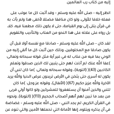
إليه من كتاب رب العالمين.
انظر إليه – صلى الله عليه وسلم – وقد أثبت كل ما عوتب على
فعله خلافا للأولى، ولو كان منافقا مضللا لأخفى هذا ولم يأت به
في قرآن يتلى إلى يوم القيامة، حتى لا يكون ذلك مطعنا فيه، كلا،
بل رواه على علاته على هذا النحو من العتاب والتأديب والتقويم.
لقد كان – صلى الله عليه وسلم – صادقا مع نفسه أولا قبل أن
يكون صادقا مع المخلوقين، وذلك حين أثبت كل ما ألقي إليه من
الوحي بما فيه من عتاب له في غير آية مثل قوله سبحانه وتعالى:
)عفا الله عنك لم أذنت لهم حتى يتبين لك الذين صدقوا وتعلم
الكاذبين (43)( (التوبة)، وقوله سبحانه وتعالى: )ما كان لنبي أن
يكون له أسرى حتى يثخن في الأرض تريدون عرض الدنيا والله يريد
الآخرة والله عزيز حكيم (67)( (الأنفال)، وقوله عز وجل: )ما كان
للنبي والذين آمنوا أن يستغفروا للمشركين ولو كانوا أولي قربى
من بعد ما تبين لهم أنهم أصحاب الجحيم (113)( (التوبة)، ونحوه
في القرآن الكريم، لم يجد النبي – صلى الله عليه وسلم – غضاضة
في أن يذكره ويتلوه، إنها الأمانة التي تحملها الأمين والتي تنوء عن