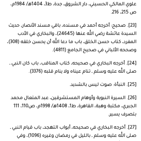
علوي المالكي الحسيني، دار الشروق، جدة، ط3، 1404هـ/ 1984م،
ص 215، 216.
[23]. صحيح: أخرجه أحمد في مسنده، باقي مسند الأنصار، حديث
السيدة عائشة رضي الله عنها (24645)، والبخاري في الأدب
المفرد، كتاب حسن الخلق، باب ما دعا الله أن يحسن خلقه (308)،
وصححه الألباني في صحيح الجامع (4811).
[24]. أخرجه البخاري في صحيحه، كتاب المناقب، باب كان النبي ـ
صلى الله عليه وسلم ـ تنام عيناه ولا ينام قلبه (3376).
[25]. النبأة: صوت ليس بالشديد.
[26]. السيرة النبوية وأوهام المستشرقين، عبد المتعال محمد
الجبري، مكتبة وهبة، القاهرة، ط1، 1408هـ/ 1998م، ص110، 111
بتصرف يسير.
[27]. أخرجه البخاري في صحيحه، أبواب التهجد، باب قيام النبي ـ
صلى الله عليه وسلم ـ بالليل في رمضان وغيره (1096)، وفي