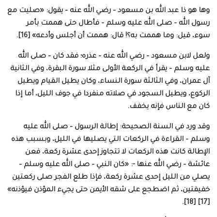
وها هو ذا عبد الله بن مسعود – رضي الله عنه – يقول: «صليت مع
رسول الله – صلى الله عليه وسلم – فأطال حتى هممت بأمر
سوء، قيل: وما هممت به؟! قال: هممت أن أجلس وأدعه» [16].
ولعل لابن مسعود – رضي الله عنه – عذره؛ فقد كان – صلى الله
عليه وسلم – يقرأ في الركعة الأولى مثلا سورة البقرة، وفي الثانية
آل عمران، وفي الثالثة سورة النساء، وكان يطيل القيام ويطيل
الركوع، ويطيل السجود في صلاته منفردا في جوف الليل، أما إذا
كان مع الناس فإنه يخفف.
وقد ورد في السنة الصحيحة: إطالة الرسول – صلى الله عليه
وسلم – القراءة في الركعات التي يصليها في الليل، وبسبب هذه
الإطالة كانت هذه الركعات لا تتجاوز إحدى عشرة ركعة، فعن
عائشة – رضي الله عنها -: «كان النبي – صلى الله عليه وسلم –
يصلي من الليل إحدى عشرة ركعة، فإذا طلع الفجر صلى ركعتين
خفيفتين، ثم اضطجع على شقه الأيمن حتى يجيء المؤذن فيؤذنه»
[17] [18].