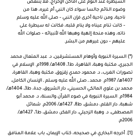
السيطرة عند النوم على أماكن الإخراج، فلا ينتقض
وضوء النائم جالسا سواء كان النبي أم غيره، هذا من
ناحية، ومن ناحية أخرى فإن النبي – صلى الله عليه وسلم
– كانت تنام عيناه ولا ينام قلبه، فكانت له سيطرة على
ذاته، وهذه منحة إلهية وهبها الله لأنبيائه – صلوات الله
عليهم – دون غيرهم من البشر.
(*) السيرة النبوية وأوهام المستشرقين، د. عبد المتعال محمد
الجبري، مكتبة وهبة، القاهرة، ط1، 1408هـ/ 1998م. الإسلام في
تصورات الغرب، د. محمود حمدي زقزوق، مكتبة وهبة، القاهرة،
1407هـ/ 1987م. محمد ـ صلى الله عليه وسلم ـ الإنسان الكامل،
محمد بن علوي المالكي الحسيني، دار الشروق، جدة، ط3، 1404هـ/
1984م. السيرة النبوية في ضوء القرآن والسنة، د. محمد أبو
شهبة، دار القلم، دمشق، ط8، 1427هـ/ 2006م. شمائل
المصطفى، د. وهبة الزحيلي، دار الفكر، دمشق، ط1، 1427هـ/
2006م.
[1]. أخرجه البخاري في صحيحه، كتاب الإيمان، باب علامة المنافق