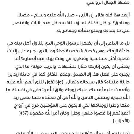
حملها الجبال الرواسي.
أبعد هذا كله يقال: إن النبي – صلى الله عليه وسلم – مضلل
ومنافق؟ لو كان كذلك لما زف لنفسه كل هذه الآيات ولاقتصر
على ما يمدحه ويعلو بشأنه ويتفاخر به.
بل ما الداعي إلى أن يظهر الرسول الوحي الذي يتناول أهل بيته في
حادثة الإفك، وهي قصة شخصية جدا؟ وما الذي يجبره على إثبات
قضية أكثر حساسية وخطورة في وقت يزداد فيه أنصاره؟ أما
يخشى أن يكون إثارتها مثارا للشبهات والريب حوله؟ ما الذي
يجبره على فعل هذا إلا الصدق، وعدم النفاق كما في حادثة زيد بن
حارثة متبناه؟ قال سبحانه وتعالى: )وإذ تقول للذي أنعم الله عليه
وأنعمت عليه أمسك عليك زوجك واتق الله وتخفي في نفسك ما
الله مبديه وتخشى الناس والله أحق أن تخشاه فلما قضى زيد
منها وطرا زوجناكها لكي لا يكون على المؤمنين حرج في أزواج
أدعيائهم إذا قضوا منهن وطرا وكان أمر الله مفعولا (37)(
(الأحزاب).