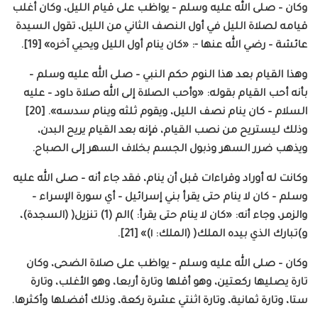
وكان – صلى الله عليه وسلم – يواظب على قيام الليل، وكان أغلب
قيامه لصلاة الليل في أول النصف الثاني من الليل، تقول السيدة
عائشة – رضي الله عنها -: «كان ينام أول الليل ويحيي آخره» [19].
وهذا القيام بعد هذا النوم حكم النبي – صلى الله عليه وسلم –
بأنه أحب القيام بقوله: «وأحب الصلاة إلى الله صلاة داود – عليه
السلام – كان ينام نصف الليل، ويقوم ثلثه وينام سدسه». [20]
وذلك ليستريح من نصب القيام، فإنه بعد القيام يريح البدن،
ويذهب ضرر السهر وذبول الجسم بخلاف السهر إلى الصباح.
وكانت له أوراد وقراءات قبل أن ينام، فقد جاء أنه – صلى الله عليه
وسلم – كان لا ينام حتى يقرأ بني إسرائيل – أي سورة الإسراء –
والزمر، وجاء أنه: «كان لا ينام حتى يقرأ: )الم (1) تنزيل( (السجدة)،
و)تبارك الذي بيده الملك( (الملك: ١)» [21].
وكان – صلى الله عليه وسلم – يواظب على صلاة الضحى، وكان
تارة يصليها ركعتين، وهو أقلها وتارة أربعا، وهو الأغلب، وتارة
ستا، وتارة ثمانية، وتارة اثنتي عشرة ركعة، وذلك أفضلها وأكثرها.