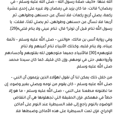
الله عنها: «كيف صلاة رسول الله – صلى الله عليه وسلم – في
رمضان؟ قالت: ما كان يزيد في رمضان ولا غيره على إحدى عشرة
ركعة، يصلي أربع ركعات فلا تسأل عن حسنهن وطولهن، ثم
أربعا فلا تسأل عن حسنهن وطولهن، ثم يصلي ثلاثا، فقلت: يا
رسول الله تنام قبل أن توتر؟ قال: تنام عيني ولا ينام قلبي»[29].
وفي رواية أنس بن مالك: «والنبي – صلى الله عليه وسلم – نائمة
عيناه، ولا ينام قلبه، وكذلك الأنبياء تنام أعينهم ولا تنام
قلوبهم».[30] فالأنبياء جميعا متوجهون لله بقلوبهم وأجسادهم
وأرواحهم، حتى في نومهم، وإن كان قليلا، كما كان سيدنا محمد
صلى الله عليه وسلم.
من خلال ذلك يمكن لنا أن نقول لهؤلاء الذين يزعمون أن النبي –
صلى الله عليه وسلم – كان يقوم من نومه ويصلي بغير وضوء: إن
ما تظنونه مطعنا على النبي – صلى الله عليه وسلم – ما هو إلا
خطأ في فهمكم، فإن الحقيقة التي تجهلونها هي أن انتقاض
الوضوء بالنوم راجع إلى فقد السيطرة عند النوم على أماكن
الإخراج، فإن تمت السيطرة على هذه الأماكن وضبطها فلا