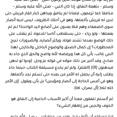
ثم إننا نود أن نسأل هؤلاء الذين يرمون النبي – صلى الله عليه
وسلم – بتهمة النفاق: إذا كان النبي – صلى الله عليه وسلم –
منافقا كما تزعمون، فلماذا لم ينافق ويداهن كبار كفار قريش حتى
تدين له قريش بأكملها، وهو في أحلك الظروف، ليس لديه أنصار
سوى الضعفاء وهم قلة يعدون على أصابع اليد الواحدة؟ لـم لم
يفعلها – ولو رياء – حتى يستقطب أناسا للدعوة، ثم ينقلب على
ذلك الوضع بعدما تشتد قوته، ويكثر أنصاره، والضرورات تبيح
المحظورات؟ إن كمال الصدق والوضوح الداخلي والخارجي لهذا
النبي غالب، يأبي كل هذا ويرفضه؛ لأنه واضح والحق الذي جاء به
صادح، وقد أخبر عن ذلك مولاه في قوله عز وجل: )ودوا لو تدهن
فيدهنون (9)( (القلم)، ولم لم يخدع مسيلمة الكذاب حينما جاء
يطلب إليه أن يجعل له الأمر من بعده حتى تسلم نجد بأكملها،
وهو في أمس الحاجة إلى أنصار ومؤيدين؟ بل يأبى ويقول: )إن الأمر
كله لله( (آل عمران: ١٥٤).
ثم ألستم تتفقون معنا أن أكبر الأسباب الداعية إلى النفاق هو
الخوف والجبن من إظهار الشيء؟