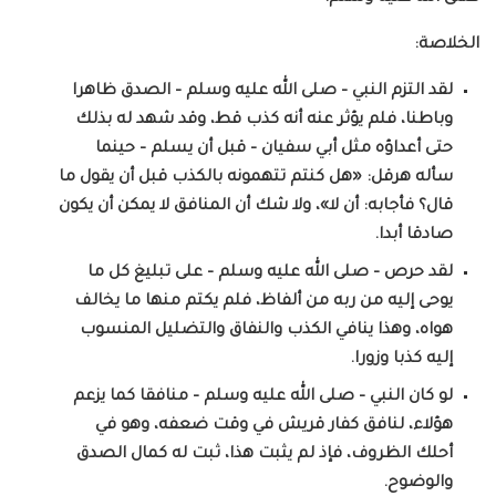
الخلاصة:
لقد التزم النبي – صلى الله عليه وسلم – الصدق ظاهرا
وباطنا، فلم يؤثر عنه أنه كذب قط، وقد شهد له بذلك
حتى أعداؤه مثل أبي سفيان – قبل أن يسلم – حينما
سأله هرقل: «هل كنتم تتهمونه بالكذب قبل أن يقول ما
قال؟ فأجابه: أن لا»، ولا شك أن المنافق لا يمكن أن يكون
صادقا أبدا.
لقد حرص – صلى الله عليه وسلم – على تبليغ كل ما
يوحى إليه من ربه من ألفاظ، فلم يكتم منها ما يخالف
هواه، وهذا ينافي الكذب والنفاق والتضليل المنسوب
إليه كذبا وزورا.
لو كان النبي – صلى الله عليه وسلم – منافقا كما يزعم
هؤلاء، لنافق كفار قريش في وقت ضعفه، وهو في
أحلك الظروف، فإذ لم يثبت هذا، ثبت له كمال الصدق
والوضوح.