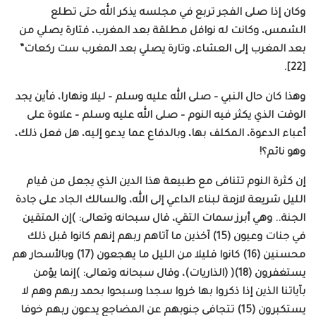
وكان إذا صلى الفجر تربع في مجلسه يذكر الله حتى تطلع
الشمس، وكانت له نوافل مطلقة بعد المغرب، فتارة يصلي من
بعد المغرب إلى العشاء، وتارة يصلي بعد المغرب ست ركعات”
[22].
وهذا كان حال النبي – صلى الله عليه وسلم – ليلا ونهارا، فأين يجد
الوقت الذي يكثر فيه النوم – صلى الله عليه وسلم – علاوة على
أعباء الدعوة، المكلف بها، وبالدفاع عما يدعو إليه، هل فعل ذلك،
وهو نائم؟!
إن كثرة النوم تتنافى مع طبيعة هذا الدين الذي يجعل من قيام
الليل شريعة لازمة لبناء الداعي إلى الله، والسالك الجاد على جادة
الجنة.. وهي أبرز سمات التقي، قال سبحانه وتعالى: )إن المتقين
في جنات وعيون (15) آخذين ما آتاهم ربهم إنهم كانوا قبل ذلك
محسنين (16) كانوا قليلا من الليل ما يهجعون (17) وبالأسحار هم
يستغفرون (18)( (الذاريات)، وقال سبحانه وتعالى: )إنما يؤمن
بآياتنا الذين إذا ذكروا بها خروا سجدا وسبحوا بحمد ربهم وهم لا
يستكبرون (15) تتجافى جنوبهم عن المضاجع يدعون ربهم خوفا