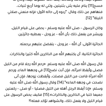
حشوه ليف، وكانت وسادته أيضا أدما حشوها ليف، وكان له
مسح[11] ينام عليه يثنى بثنيتين، وثني له يوما أربع ثنيات،
فنهاهم عن ذلك وقال: “ردوه إلى حاله الأول؛ فإنه منعني صلاتي
الليلة” [12].
وكان الرسول – صلى الله عليه وسلم – يحض على قيام الليل،
ويبشر من يفعل ذلك بأن الله – عز وجل – يعطيه جائزتين:
الجائزة الأولى: أن الله – عز وجل – يتفضل عليهم برحمته.
الجائزة الثانية: أن يكتبهم الله من الذاكرين الله كثيرا والذاكرات.
قال رسول الله صلى الله عليه وسلم: «رحم الله رجلا قام من الليل
فصلى وأيقظ امرأته، فإن أبت نضح[13] في وجهها الماء، ورحم
الله امرأة قامت من الليل فصلت، وأيقظت زوجها، فإن أبى
نضحت في وجهه الماء»”.[14] وقال رسول الله صلى الله عليه
وسلم: «إذا أيقظ الرجل أهله من الليل فصليا – أو صلى – ركعتين
جميعا كتبا في الذاكرين والذاكرات».[15] فكيف يحض الرسول على
قيام الليل ولا يفعل ذلك، والشواهد تؤكد فعله؟!