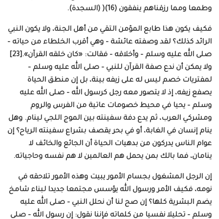
وطمعا ومما رزقناهم ينفقون (16)( (السجدة).
فكيف يكون هذا طابع المؤمن التقي من أهل الجنة، ولا يكون النبي
الرائد كذلك؟ لقد وصفته عائشة – وهي أقرب الخلطاء من حياته –
صلى الله عليه وسلم – وأخلاقه – فقالت: «كان خلقه القرآن».[23]
ولا يمكن أن ندع صفة القرآن للنبي – صلى الله عليه وسلم –
لمفتريات خصم ليس له على زيفه بينة، بل إن منطق الحياة
يصفع زيفه، إذ لا يتصور معه رجل كرسول الله – صلى الله عليه
وسلم – يحيا في محيط خصومات عاتية من الفرس والروم
ومشركي العرب، ثم يدع دفة سفينته بين الموج اللجي لينام. وهل
ينام إنسان في الغابة، أو في بحر يقصف بشراع سفينته الرياح؟ إن
عوام الناس يدركون من بدهيات الحياة أن الجائع والخائف لا
ينامان، فما بالك بمن يحمل هم العالمين لا هم نفسه وحاجياته.
إن الرجل المشغول بجسام الأمور يبيت وهذه الأمور تلاحقه في
نومه، فكيف الأمر ورسول الله يؤسس مجتمعا جديدا لبناء شامخ
يضم البشرية كلها؟ إن صح لنا أن نحلل النبي – صلى الله عليه
وسلم – تحليلا نفسيا من كلماته فإننا نقول: إن رسول الله – صلى