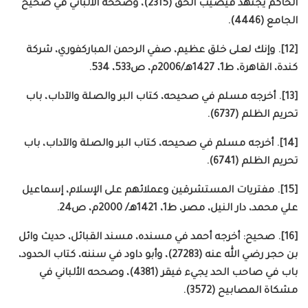
الحاكم يجتهد فيصيب الحق (2315)، وصححه الألباني في صحيح
الجامع (4446).
[12]. وإنك لعلى خلق عظيم، صفي الرحمن المباركفوري، شركة
كندة، القاهرة، ط1، 1427هـ/2006م، ص533، 534.
[13]. أخرجه مسلم في صحيحه، كتاب البر والصلة والآداب، باب
تحريم الظلم (6737).
[14]. أخرجه مسلم في صحيحه، كتاب البر والصلة والآداب، باب
تحريم الظلم (6741).
[15]. مفتريات المستشرقين وعملائهم على الإسلام، إسماعيل
علي محمد، دار النيل، مصر، ط1، 1421هـ/ 2000م، ص24.
[16]. صحيح: أخرجه أحمد في مسنده، مسند القبائل، حديث وائل
بن حجر رضي الله عنه (27283)، وأبو داود في سننه، كتاب الحدود،
باب في صاحب الحد يجيء فيقر (4381)، وصححه الألباني في
مشكاة المصابيح (3572).