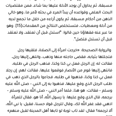
مسبقة، ثم يحاول أن يوجد الأدلة عليها بما شاء، فمن مقتضيات
البحث العلمي وقواعده أن يبدأ المرء في بحثه لأمر ما، وهو خالي
الذهن من أحكام مسبقة، ثم يكون آراءه من خلال ما تجمع لديه
من أدلة ومعطيات، فتستخلص النتائج من المقدمات[15]. وهو
ما عبر عنه فقهاؤنا حين قالوا: “استدل قبل أن تعتقد، ولا تعتقد
قبل أن تستدل فتضل”.
والرواية الصحيحة: «خرجت امرأة إلى الصلاة، فلقيها رجل
فتجللها بثيابه، فقضى حاجته منها وذهب، وانتهى إليها رجل،
فقالت له: إن الرجل فعل بي كذا وكذا، فذهب الرجل في طلبه،
فانتهى إليها قوم من الأنصار فوقعوا عليها، فقالت لهم: إن رجلا
فعل بي كذا وكذا، فذهبوا في طلبه، فجاءوا بالرجل الذي ذهب في
طلب الرجل الذي وقع عليها، فذهبوا به إلى النبي – صلى الله عليه
وسلم – فقالت: هو هذا، فلما أمر النبي – صلى الله عليه وسلم –
برجمه، قال الذي وقع عليها: يا رسول الله، أنا هو، فقال للمرأة:
اذهبي فقد غفر الله لك، وقال للرجل قولا حسنا، فقيل: يا نبي الله،
ألا ترجمه؟ فقال: لقد تاب توبة لو تابها أهل المدينة لقبل منهم»