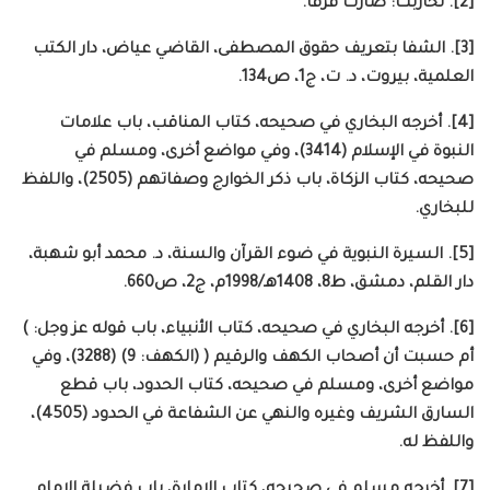
[2]. تحازبت: صارت فرقا.
[3]. الشفا بتعريف حقوق المصطفى، القاضي عياض، دار الكتب
العلمية، بيروت، د. ت، ج1، ص134.
[4]. أخرجه البخاري في صحيحه، كتاب المناقب، باب علامات
النبوة في الإسلام (3414)، وفي مواضع أخرى، ومسلم في
صحيحه، كتاب الزكاة، باب ذكر الخوارج وصفاتهم (2505)، واللفظ
للبخاري.
[5]. السيرة النبوية في ضوء القرآن والسنة، د. محمد أبو شهبة،
دار القلم، دمشق، ط8، 1408هـ/1998م، ج2، ص660.
[6]. أخرجه البخاري في صحيحه، كتاب الأنبياء، باب قوله عز وجل: )
أم حسبت أن أصحاب الكهف والرقيم ( (الكهف: 9) (3288)، وفي
مواضع أخرى، ومسلم في صحيحه، كتاب الحدود، باب قطع
السارق الشريف وغيره والنهي عن الشفاعة في الحدود (4505)،
واللفظ له.
[7]. أخرجه مسلم في صحيحه، كتاب الإمارة، باب فضيلة الإمام