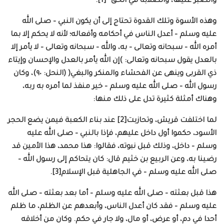
والصبر عليها، والصلابة في الحق” [1].
وهذه الأسوة وتلك القدوة تحتاج إلى أن يكون النبي – صلى الله
عليه وسلم – أعدل الناس في أحكامه وأفعاله؛ لأنه لا يحكم إلا بما
أمره الله – سبحانه وتعالى – به، والله – سبحانه وتعالى – لا يأمر إلا
بالعدل يقول سبحانه وتعالى: )إن الله يأمر بالعدل والإحسان وإيتاء
ذي القربى وينهى عن الفحشاء والمنكر والبغي( (النحل: ٩٠)، وكان
رسول الله – صلى الله عليه وسلم – خير منفذ لما أمره به ربه،
وهناك أمثلة كثيرة تدل على ذلك منها:
لما اختلفت قريش، وتحازبت[2] عند بناء الكعبة فيمن يضع الحجر
الأسود، حكموا أول داخل عليهم، فإذا بالنبي – صلى الله عليه
وسلم – داخل، وذلك قبل نبوته، فقالوا: هذا محمد، هذا الأمين قد
رضينا به، وعن الربيع بن خثيم قال: كان يتحاكم إلى رسول الله –
صلى الله عليه وسلم – في الجاهلية قبل الإسلام[3].
هذا قبل بعثته – صلى الله عليه وسلم – أما بعد بعثته – صلى الله
عليه وسلم – فقد كان أعدل الناس، وأبعدهم عن الظلم، ما ظلم
أحدا في دم، أو عرض، أو مال، ولا جار في حكم. وكان من أخلاقه