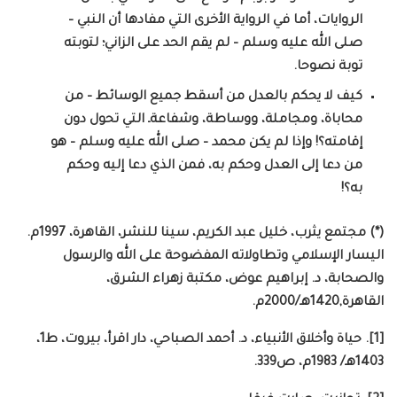
الروايات، أما في الرواية الأخرى التي مفادها أن النبي –
صلى الله عليه وسلم – لم يقم الحد على الزاني؛ لتوبته
توبة نصوحا.
كيف لا يحكم بالعدل من أسقط جميع الوسائط – من
محاباة، ومجاملة، ووساطة، وشفاعةـ التي تحول دون
إقامته؟! وإذا لم يكن محمد – صلى الله عليه وسلم – هو
من دعا إلى العدل وحكم به، فمن الذي دعا إليه وحكم
به؟!
(*) مجتمع يثرب، خليل عبد الكريم، سينا للنشر، القاهرة، 1997م.
اليسار الإسلامي وتطاولاته المفضوحة على الله والرسول
والصحابة، د. إبراهيم عوض، مكتبة زهراء الشرق،
القاهرة,1420هـ/2000م.
[1]. حياة وأخلاق الأنبياء، د. أحمد الصباحي، دار اقرأ، بيروت، ط1،
1403هـ/ 1983م، ص339.