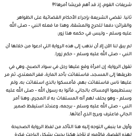
شريفات القوم، إذ قد أهم قريشا أمرها؟!!
ثانيا. تقضي الشريعة بإجراء الأحكام القضائية على الظواهر
والقرائن؛ دفعا للحرج والمشقة، وهذا ما فعله النبي – صلى الله
عليه وسلم – وليس في حكمه هذا زور:
لم يبق لنا الآن إلا أن نذهب إلى هذه الرواية التي ادعوا من خلالها أن
النبي – صلى الله عليه وسلم – حكم زورا.
تقول الرواية: إن امرأة وقع عليها رجل في سواد الصبح، وهي في
طريقها إلى المسجد، فاستغاثت بأحد المارة، ففر المعتدي، ثم مر
عليها ناس فاستغاثت بهم، فأمسكوا بالذي استغاثت به، ولم
يستطيعوا الإمساك بالجاني، فأتوا به رسول الله – صلى الله عليه
وسلم – وهو يحلف لهم أنه المستغاث به لا المجرم، وهنا أمر
النبي – صلى الله عليه وسلم – برجمه، وعندئذ استيقظ ضمير
الجاني فاعترف وبرئ الذي أغاثها.
وأول ما ينبغي التوجه إليه هنا التأكد من لفظ الرواية الصحيحة
لهذه القصة، فالأمور لا تؤخذ هكذا بحيث يشكل الباحث فكرة