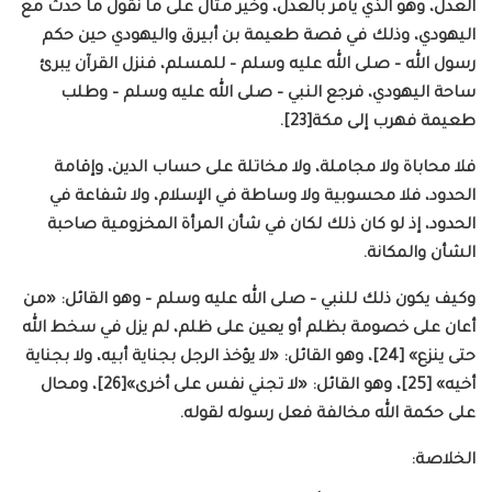
العدل، وهو الذي يأمر بالعدل، وخير مثال على ما نقول ما حدث مع
اليهودي، وذلك في قصة طعيمة بن أبيرق واليهودي حين حكم
رسول الله – صلى الله عليه وسلم – للمسلم، فنزل القرآن يبرئ
ساحة اليهودي، فرجع النبي – صلى الله عليه وسلم – وطلب
طعيمة فهرب إلى مكة[23].
فلا محاباة ولا مجاملة، ولا مخاتلة على حساب الدين، وإقامة
الحدود، فلا محسوبية ولا وساطة في الإسلام، ولا شفاعة في
الحدود، إذ لو كان ذلك لكان في شأن المرأة المخزومية صاحبة
الشأن والمكانة.
وكيف يكون ذلك للنبي – صلى الله عليه وسلم – وهو القائل: «من
أعان على خصومة بظلم أو يعين على ظلم، لم يزل في سخط الله
حتى ينزع» [24]، وهو القائل: «لا يؤخذ الرجل بجناية أبيه، ولا بجناية
أخيه» [25]، وهو القائل: «لا تجني نفس على أخرى»[26]، ومحال
على حكمة الله مخالفة فعل رسوله لقوله.
الخلاصة: