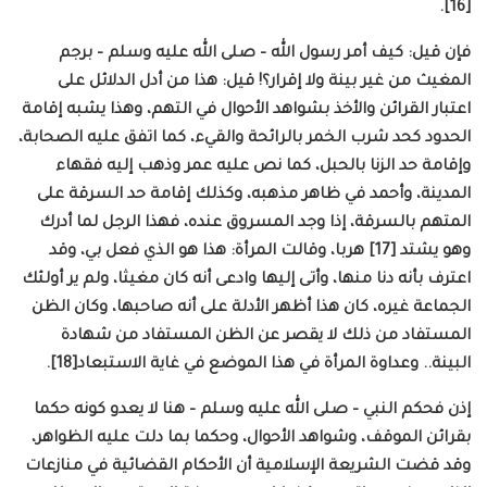
[16].
فإن قيل: كيف أمر رسول الله – صلى الله عليه وسلم – برجم
المغيث من غير بينة ولا إقرار؟! قيل: هذا من أدل الدلائل على
اعتبار القرائن والأخذ بشواهد الأحوال في التهم، وهذا يشبه إقامة
الحدود كحد شرب الخمر بالرائحة والقيء، كما اتفق عليه الصحابة،
وإقامة حد الزنا بالحبل، كما نص عليه عمر وذهب إليه فقهاء
المدينة، وأحمد في ظاهر مذهبه، وكذلك إقامة حد السرقة على
المتهم بالسرقة، إذا وجد المسروق عنده، فهذا الرجل لما أدرك
وهو يشتد [17] هربا، وقالت المرأة: هذا هو الذي فعل بي، وقد
اعترف بأنه دنا منها، وأتى إليها وادعى أنه كان مغيثا، ولم ير أولئك
الجماعة غيره، كان هذا أظهر الأدلة على أنه صاحبها، وكان الظن
المستفاد من ذلك لا يقصر عن الظن المستفاد من شهادة
البينة.. وعداوة المرأة في هذا الموضع في غاية الاستبعاد[18].
إذن فحكم النبي – صلى الله عليه وسلم – هنا لا يعدو كونه حكما
بقرائن الموقف، وشواهد الأحوال، وحكما بما دلت عليه الظواهر،
وقد قضت الشريعة الإسلامية أن الأحكام القضائية في منازعات