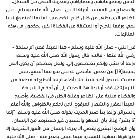
الناس وخصوماتهم، وقضاياهم، ومعرفة المحق من المبطل،
والمصلح من المفسد، أجراها النبي – صلى الله عليه وسلم – على
الظاهر الذي يظهر من خلال كلام الخصمين؛ تعليما لأمته وإرشادا
لهم، ورفعا للحرج أو المشقة عن القضاة الذين يحكمون في هذه
المنازعات.
قرر النبي – صلى الله عليه وسلم – هذا المبدأ، فعن أم سلمة –
رضي الله عنها – قالت: قال رسول الله صلى الله عليه وسلم:
«إنما أنا بشر، وإنكم تختصمون إلي، ولعل بعضكم أن يكون ألحن
بحجته[19] من بعض، فأقضي له على نحو مما أسمع، فمن
قضيت له بحق أخيه شيئا فلا يأخذه، فإنما أقطع له قطعة من
النار» [20]، فقد أرشدنا هذا الحديث إلى أن أحكام الشريعة
والقضاء مبنية على الظاهر وغلبة الظن في القضية، وأصبح
المبدأ المقرر والشعار المرفوع: نحن نحكم بالظواهر، والله أعلم
بالسرائر، وإنما بدأ صدر الحديث بقوله صلى الله عليه وسلم: “إنما
أنا بشر”؛ إيذانا بأن السهو والنسيان غير مستبعد من الإنسان،
وأن الوضع البشري يقضي ألا يدرك الإنسان من الأمور الشرعية إلا
ظواهرها، تمهيدا للمعذرة فيما عسى يصدر عنه – صلى الله عليه