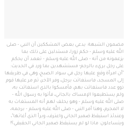
مضمون الشبهة: يدعي بعض المشككين أن النبي - صلى
الله عليه وسلم - حكم زورا، مستدلين على ذلك بما
يزعمونه من أنه - صلى الله عليه وسلم - تعمد أن يحكم
على رجل بريء بالرجم؛ مستشهدين بما ورد في الحديث:
"أن امرأة وقع عليها رجل في سواد الصبح، وهي في طريقها
إلى المسجد، فاستغاثت برجل، وفر الآخر، ثم مر عليها قوم
ذوو عدد فاستغاثت بهم، فأمسكوا بالذي استغاثت به،
ولم يستطيعوا الإمساك بالجاني، فأتوا به رسول الله -
صلى الله عليه وسلم - وهو يحلف لهم أنه المستغاث به
لا المجرم، وهنا أمر النبي - صلى الله عليه وسلم - برجمه،
وعندئذ استيقظ ضمير الجاني واعترف، وبرأ الذي أغاثها"،
ويتساءلون: ماذا لو لم يستيقظ ضمير الجاني الحقيقي؟!