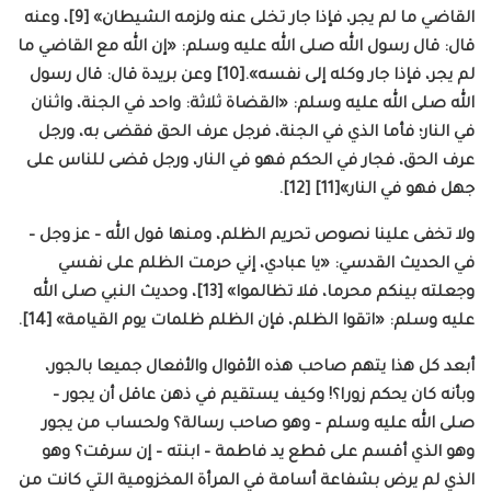
القاضي ما لم يجر، فإذا جار تخلى عنه ولزمه الشيطان» [9]، وعنه
قال: قال رسول الله صلى الله عليه وسلم: «إن الله مع القاضي ما
لم يجر، فإذا جار وكله إلى نفسه».[10] وعن بريدة قال: قال رسول
الله صلى الله عليه وسلم: «القضاة ثلاثة: واحد في الجنة، واثنان
في النار؛ فأما الذي في الجنة، فرجل عرف الحق فقضى به، ورجل
عرف الحق، فجار في الحكم فهو في النار، ورجل قضى للناس على
جهل فهو في النار»[11] [12].
ولا تخفى علينا نصوص تحريم الظلم، ومنها قول الله – عز وجل –
في الحديث القدسي: «يا عبادي، إني حرمت الظلم على نفسي
وجعلته بينكم محرما، فلا تظالموا» [13]، وحديث النبي صلى الله
عليه وسلم: «اتقوا الظلم، فإن الظلم ظلمات يوم القيامة» [14].
أبعد كل هذا يتهم صاحب هذه الأقوال والأفعال جميعا بالجور،
وبأنه كان يحكم زورا؟! وكيف يستقيم في ذهن عاقل أن يجور –
صلى الله عليه وسلم – وهو صاحب رسالة؟ ولحساب من يجور
وهو الذي أقسم على قطع يد فاطمة – ابنته – إن سرقت؟ وهو
الذي لم يرض بشفاعة أسامة في المرأة المخزومية التي كانت من