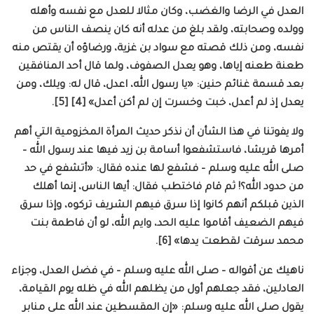
العدل في الرضا والغضب، وكان مثالا للعدل مع نفسه وأهله
وولده وصحابته، ولقد بلغ من عدله أنه كان ينصف الناس من
نفسه، ومن ذلك قصته مع سواد بن غزية، ورضاؤه أن يقتص منه
طعنة طعنه إياها، وهو يعدل الصفوف، ولما قال أحد المنافقين
بعد قسمة غنائم حنين: «يا رسول الله، اعدل، قال له: ويلك، ومن
يعدل إذ لم أعدل، خبت وخسرت إن لم أكن أعدل» [4] [5].
ولا يفوتنا في هذا الشأن أن نذكر حديث المرأة المخزومية التي أهم
أمرها قريشا، فاستشفعوا أسامة بن زيد فيها عند رسول الله –
صلى الله عليه وسلم – فشفع لها عنده فقال: «أتشفع في حد
من حدود الله؟! ثم قام فاختطب فقال: أيها الناس، إنما أهلك
الذين قبلكم أنهم كانوا إذا سرق فيهم الشريف تركوه، وإذا سرق
فيهم الضعيف أقاموا عليه الحد، وايم الله، لو أن فاطمة بنت
محمد سرقت لقطعت يدها» [6].
ناهيك عن أقواله – صلى الله عليه وسلم – في فضل العدل، وجزاء
العادلين، فقد جعلهم أول من يظلهم الله في ظله يوم القيامة،
يقول صلى الله عليه وسلم: «إن المقسطين عند الله على منابر