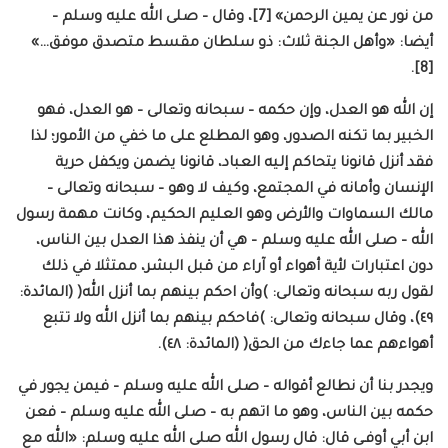
من نور عن يمين الرحمن» [7]، وقال – صلى الله عليه وسلم –
أيضا: «وأهل الجنة ثلاث: ذو سلطان مقسط متصدق موفق…»
[8].
إن الله هو العدل، وإن حكمه – سبحانه وتعالى – هو العدل، فهو
الخبير بما تكنه الصدور، وهو المطلع على ما خفي من الأمور؛ لذا
فقد أنزل قانونا يتحاكم إليه العباد، قانونا يضمن ويكفل حرية
الإنسان وأمانه في المجتمع، وكيف لا وهو – سبحانه وتعالى –
مالك السماوات والأرض وهو العليم الحكيم، وكانت مهمة رسول
الله – صلى الله عليه وسلم – هي أن ينفذ هذا العدل بين الناس،
دون اعتبارات لأية أهواء أو آراء من قبل البشر، ممتثلا في ذلك
لقول ربه سبحانه وتعالى: )وأن احكم بينهم بما أنزل الله( (المائدة:
٤٩)، وقال سبحانه وتعالى: )فاحكم بينهم بما أنزل الله ولا تتبع
أهواءهم عما جاءك من الحق( (المائدة: ٤٨).
ويجدر بنا أن نطالع أقواله – صلى الله عليه وسلم – فيمن يجور في
حكمه بين الناس، وهو ما اتهم به – صلى الله عليه وسلم – فعن
ابن أبي أوفـى قال: قال رسول الله صلى الله عليه وسلم: «الله مع