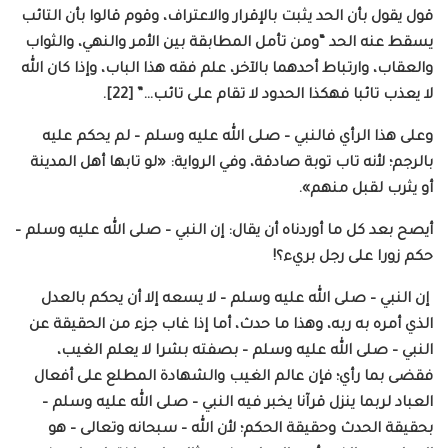
قول يقول بأن الحد يثبت بالإقرار والاعتراف، وقوم قالوا بأن التائب
يسقط عنه الحد “ومن تأمل المطابقة بين الأمر والنهي، والثواب
والعقاب، وارتباط أحدهما بالآخر، علم فقه هذا الباب، وإذا كان الله
لا يعذب تائبا فهكذا الحدود لا تقام على تائب…” [22].
وعلى هذا الرأي فالنبي – صلى الله عليه وسلم – لم يحكم عليه
بالرجم؛ لأنه تاب توبة صادقة، وفي الرواية: «لو تابها أهل المدينة
أو يثرب لقبل منهم».
أيصح بعد كل ما أوردناه أن يقال: إن النبي – صلى الله عليه وسلم –
حكم زورا على رجل بريء؟!
إن النبي – صلى الله عليه وسلم – لا يسعه إلا أن يحكم بالعدل
الذي أمره به ربه، وهذا ما حدث، أما إذا غاب جزء من الحقيقة عن
النبي – صلى الله عليه وسلم – بصفته بشرا لا يعلم الغيب،
فقضى بما رأي؛ فإن عالم الغيب والشهادة المطلع على أفعال
العباد لربما ينزل قرآنا يخبر فيه النبي – صلى الله عليه وسلم –
بحقيقة الحدث وحقيقة الحكم؛ لأن الله – سبحانه وتعالى – هو