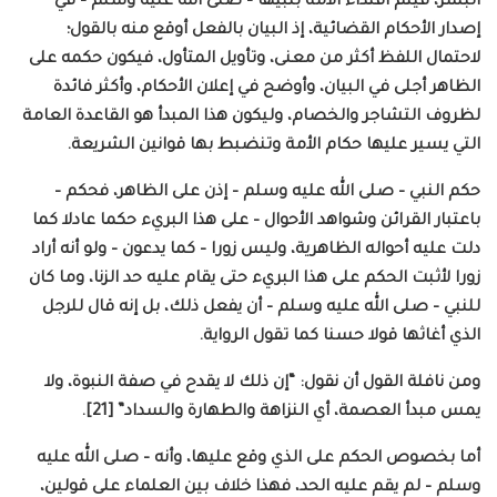
البشر، فيتم اقتداء الأمة بنبيها – صلى الله عليه وسلم – في
إصدار الأحكام القضائية، إذ البيان بالفعل أوقع منه بالقول؛
لاحتمال اللفظ أكثر من معنى، وتأويل المتأول، فيكون حكمه على
الظاهر أجلى في البيان، وأوضح في إعلان الأحكام، وأكثر فائدة
لظروف التشاجر والخصام، وليكون هذا المبدأ هو القاعدة العامة
التي يسير عليها حكام الأمة وتنضبط بها قوانين الشريعة.
حكم النبي – صلى الله عليه وسلم – إذن على الظاهر، فحكم –
باعتبار القرائن وشواهد الأحوال – على هذا البريء حكما عادلا كما
دلت عليه أحواله الظاهرية، وليس زورا – كما يدعون – ولو أنه أراد
زورا لأثبت الحكم على هذا البريء حتى يقام عليه حد الزنا، وما كان
للنبي – صلى الله عليه وسلم – أن يفعل ذلك، بل إنه قال للرجل
الذي أغاثها قولا حسنا كما تقول الرواية.
ومن نافلة القول أن نقول: “إن ذلك لا يقدح في صفة النبوة، ولا
يمس مبدأ العصمة، أي النزاهة والطهارة والسداد” [21].
أما بخصوص الحكم على الذي وقع عليها، وأنه – صلى الله عليه
وسلم – لم يقم عليه الحد، فهذا خلاف بين العلماء على قولين،