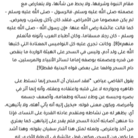
مقام النبوة وشرفها، ولا يحط من شأنها، ولا يتعارض مع
عصمته صلى الله عليه وسلم، فالرسول – صلى الله عليه وسلم –
لم يكن معصوما من الأمراض، فلقد كان يأكل ويشرب ويمرض،
كما قالت عائشة رضي الله عنها: «إن رسول الله – صلى الله عليه
وسلم – كان رجلا مسقاما، وكان أطباء العرب يأتونه فأتعلم
منهم»[8]. وكانت تجري عليه كل النواميس المعتادة التي كتبها
الله على ولد آدم، وليس في السحر على الهيئة الواردة ما ينقص
من قدره وعصمته بوصفه إماما لسائر الأنبياء والمرسلين، ما
دام السحر واقعا على بعض قواه البدنية فقط[9].
يقول القاضي عياض: “فقد استبان أن السحر إنما تسلط على
ظاهره وجوارحه لا على قلبه واعتقاده وعقله، وأنه إنما أثر في
بصره وحبسه عن وطء نسائه وطعامه، وأضعف جسمه
وأمرضه، ويكون معنى قوله: «يخيل إليه أنه يأتي أهله، ولا يأتيهن»،
أي: يظهر له من نشاطه ومتقدم عادته القدرة على النساء، فإذا
دنا منهن أصابته أخذة السحر فلم يقدر على إتيانهن، كما يعتري
من أخذ واعترض، ولعله لمثل هذا أشار سفيان بقوله: وهذا أشد
ما يكون من السحر، ويكون قول عائشة في الرواية الأخرى: إنه