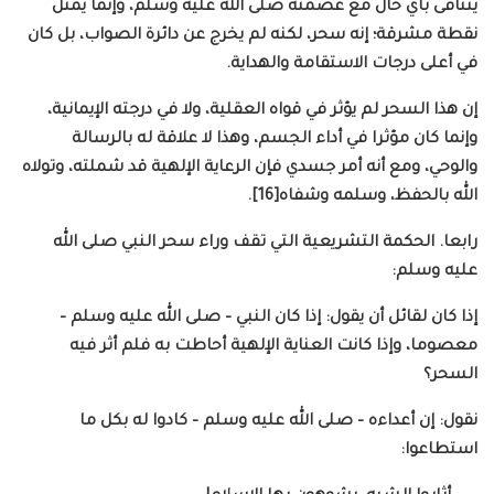
يتنافى بأي حال مع عصمته صلى الله عليه وسلم، وإنما يمثل
نقطة مشرقة؛ إنه سحر، لكنه لم يخرج عن دائرة الصواب، بل كان
في أعلى درجات الاستقامة والهداية.
إن هذا السحر لم يؤثر في قواه العقلية، ولا في درجته الإيمانية،
وإنما كان مؤثرا في أداء الجسم، وهذا لا علاقة له بالرسالة
والوحي، ومع أنه أمر جسدي فإن الرعاية الإلهية قد شملته، وتولاه
الله بالحفظ، وسلمه وشفاه[16].
رابعا. الحكمة التشريعية التي تقف وراء سحر النبي صلى الله
عليه وسلم:
إذا كان لقائل أن يقول: إذا كان النبي – صلى الله عليه وسلم –
معصوما، وإذا كانت العناية الإلهية أحاطت به فلم أثر فيه
السحر؟
نقول: إن أعداءه – صلى الله عليه وسلم – كادوا له بكل ما
استطاعوا: