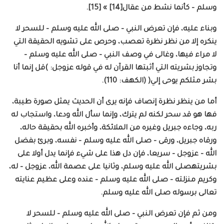
وسلم – كأنما نشط من عقال[14] » [15].
وبناء عليه، فإن تعرض النبي – صلى الله عليه وسلم – للسحر لا
ينكره إلا من نظر نظرة تعصب، وحرص على تشويه الحقيقة التي
لا مراء فيها، وغالى في وصف النبي – صلى الله عليه وسلم –
وتجاوز بشريته التي أثبتها القرآن له في قوله عزوجل: )قل إنما أنا
بشر مثلكم يوحى إلي( (الكهف: 110).
أما من ينظر نظرة إنصاف فإنه يرى أن الحديث يمثل صورة طيبة،
فها هو قد سحر لكنه لم يترك، وإنما سأل الله ودعا، واستجاب له
ربه، وجاءه جبريل وغيره من الملائكة، وأخبره الله بحقيقة حاله،
ورقاه جبريل، ورقى – صلى الله عليه وسلم – نفسه، وبرئ بفضل
الله – عزوجل – سريعا، فإن دل هذا على شيء فإنما يدل أولا على
بشريتهصلى الله عليه وسلم، وثانيا على عصمة الله، عزوجل – له،
وكريم منزلته – صلى الله عليه وسلم – عنده وعلى عظيم عنايته
تعالى برسوله صلى الله عليه وسلم.
ومن ثم فإن تعرض النبي – صلى الله عليه وسلم – للسحر لا