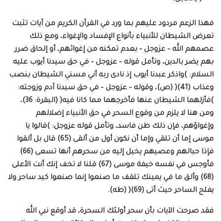
فهذا الزعم مردود عليهم بما ورد في القرآن الكريم من آيات تثبت
تعرض الشيطان للأنبياء بأنواع الإفساد والإغواء، ومع ذلك
عصمهم الله – عزوجل – بعدم تمكنه من إغوائهم، أو إلحاق ضرر
بهم يضر بالدين، وتأمل قوله – عزوجل – في حق سيدنا أيوب عليه
السلام: )واذكر عبدنا أيوب إذ نادى ربه أني مسني الشيطان بنصب
وعذاب (41)( (ص)، وقوله – عزوجل – في حق سيدنا آدم وزوجته:
)فأزلهما الشيطان عنها فأخرجهما مما كانا فيه( (البقرة: 36)،
ومن هنا لا يلزم من وقوع السحر في حق الأنبياء إضلالهم
وإغواؤهم، فإن ذلك ظن فاسد، وتأمل قوله عزوجل: )قالوا يا
موسى إما أن تلقي وإما أن نكون أول من ألقى (65) قال بل ألقوا
فإذا حبالهم وعصيهم يخيل إليه من سحرهم أنها تسعى (66)
فأوجس في نفسه خيفة موسى (67) قلنا لا تخف إنك أنت الأعلى
(68) وألق ما في يمينك تلقف ما صنعوا إنما صنعوا كيد ساحر ولا
يفلح الساحر حيث أتى (69)( (طه).
فقد صرحت الآيات بأن سحر أولئك السحرة، قد أوقع نبي الله