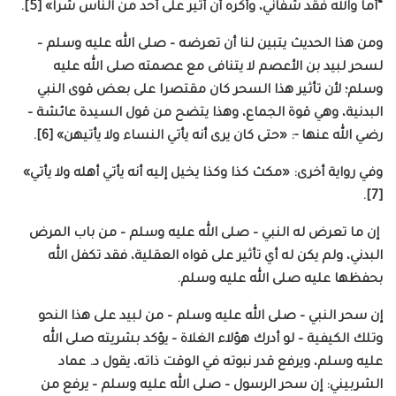
“أما والله فقد شفاني، وأكره أن أثير على أحد من الناس شرا» [5].
ومن هذا الحديث يتبين لنا أن تعرضه – صلى الله عليه وسلم –
لسحر لبيد بن الأعصم لا يتنافى مع عصمته صلى الله عليه
وسلم؛ لأن تأثير هذا السحر كان مقتصرا على بعض قوى النبي
البدنية، وهي قوة الجماع، وهذا يتضح من قول السيدة عائشة –
رضي الله عنها -: «حتى كان يرى أنه يأتي النساء ولا يأتيهن» [6].
وفي رواية أخرى: «مكث كذا وكذا يخيل إليه أنه يأتي أهله ولا يأتي»
[7].
إن ما تعرض له النبي – صلى الله عليه وسلم – من باب المرض
البدني، ولم يكن له أي تأثير على قواه العقلية، فقد تكفل الله
بحفظها عليه صلى الله عليه وسلم.
إن سحر النبي – صلى الله عليه وسلم – من لبيد على هذا النحو
وتلك الكيفية – لو أدرك هؤلاء الغلاة – يؤكد بشريته صلى الله
عليه وسلم، ويرفع قدر نبوته في الوقت ذاته، يقول د. عماد
الشربيني: إن سحر الرسول – صلى الله عليه وسلم – يرفع من