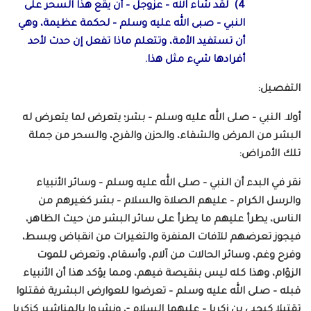
4) لقد شاء الله – عزوجل – أن يقع هذا السحر على
النبي – صبى الله عليه وسلم – لحكمة عظيمة، وهي
أن تستفيد الأمة، وتتعلم ماذا تفعل إن حدث لأحد
أفرادها شيء مثل هذا.
التفصيل:
أولا. النبي – صلى الله عليه وسلم – بشر؛ يتعرض لما يتعرض له
البشر من المرض والشفاء، والحزن والفرح، والسحر من جملة
تلك الأمراض:
نقر في البدء أن النبي – صلى الله عليه وسلم – وسائر الأنبياء
والرسل الكرام – عليهم الصلاة والسلام – بشر كغيرهم من
الناس، يطرأ عليهم ما يطرأ على سائر البشر من حيث الظاهر،
فيجوز تعرضهم للآفات المنفرة والتغيرات من انقباض وبسط،
وفرح وغم، وسائر الحالات من آلام، وأسقام، وتعرض للموت
الزؤام، وهذا كله ليس بنقيصة فيهم، ومما يؤكد هذا أن الأنبياء
قبله – صلى الله عليه وسلم – تعرضوا للعوارض البشرية فقتلوا
تقتيلا كيحيى بن زكريا – عليهما السلام -، ونشروا بالمناشير كزكريا