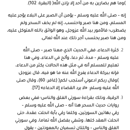
)وما هم بضارين به من أحد إلا بإذن الله( (البقرة: 102).
إنه – صلى الله عليه وسلم – يؤمن أن الصبر على البلاء يؤجر عليه
المسلم، ومن هنا صبر واحتسب، إنه لم يخف السحر ولم
يضطرب؛ فالأمور بيد الله عزوجل، وهو الواثق بالله المتوكل عليه،
ومن هنا صبر يحتسب أجر ذلك عند الله تعالى.
كثرة الدعاء، ففي الحديث الذي معنا صبر – صلى الله
عليه وسلم – مدة، ثم دعا، وألح في الدعاء، وفي هذا
تعليم للمسلم أنه في مثل هذه الحالات يكثر من الدعاء،
فإنه ببركة الدعاء يفرج الله عنه ما هو فيه، قال عزوجل:
)وقال ربكم ادعوني أستجب لكم( (غافر: 60)، وقال صلى
الله عليه وسلم: «لا يرد القضاء إلا الدعاء» [17].
الرقية، وذلك بقراءة سورتي الفلق والناس؛ ففي بعض
روايات حديث السحر هذا أنه – صلى الله عليه وسلم –
رقي بهاتين السورتين، وكلما رقي بآية انحلت عقدة، حتى
انحلت العقد كلها، وشفي بفضل الله تماما، وفي سورتي
الفلق والناس – واللتان تسميان بالمعوذتين – يقول