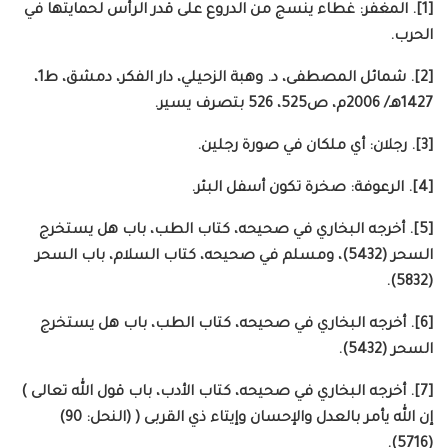
[1]. المغفر: غطاء ينسج من الدروع على قدر الرأس لحمايتها في
الحرب.
[2]. شمائل المصطفى، د. وهبة الزحيلي، دار الفكر، دمشق، ط1،
1427هـ/ 2006م، ص525، 526 بتصرف يسير.
[3]. رجلان: أي ملكان في صورة رجلين.
[4]. الرعوفة: صخرة تكون أسفل البئر.
[5]. أخرجه البخاري في صحيحه، كتاب الطب، باب هل يستخرج
السحر (5432)، ومسلم في صحيحه، كتاب السلام، باب السحر
(5832).
[6]. أخرجه البخاري في صحيحه، كتاب الطب، باب هل يستخرج
السحر (5432).
[7]. أخرجه البخاري في صحيحه، كتاب الأدب، باب قول الله تعالى )
إن الله يأمر بالعدل والإحسان وإيتاء ذي القربى ( (النحل: 90)
(5716).