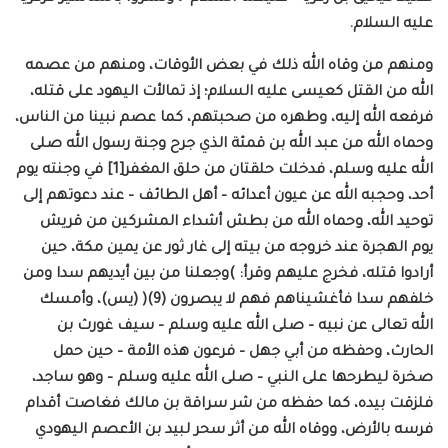
عليه السلام.
ومنهم من وقاه الله ذلك في بعض الأوقات، ومنهم من عصمه
الله من القتل كعيسى عليه السلام؛ إذ تمالأت اليهود على قتله،
فرفعه الله إليه، وطهره من صحبتهم، كما عصم نبينا من الناس،
وحماه الله من عبد الله بن قمئة الذي جرح وجنة رسول الله صلى
الله عليه وسلم، فدخلت حلقتان من حلق المغفر[1] في وجنته يوم
أحد، وحجبه الله عن عيون أعدائه – أهل الطائف – عند دعوتهم إلى
توحيد الله، وحماه الله من بطش أشداء المشركين من قريش
يوم الهجرة عند خروجه من بيته إلى غار ثور عن يمين مكة، حين
أرادوا قتله، فخرج عليهم وقرأ: )وجعلنا من بين أيديهم سدا ومن
خلفهم سدا فأغشيناهم فهم لا يبصرون (9)( (يس)، وأمسك
الله تعالى عن نبيه – صلى الله عليه وسلم – سيف غورث بن
الحارث، وحفظه من أبي جهل – فرعون هذه الأمة – حين حمل
صخرة ليطرحها على النبي – صلى الله عليه وسلم – وهو ساجد،
فلزقت بيده، كما حفظه من شر سراقة بن مالك فغاصت أقدام
فرسه بالأرض، ووقاه الله من أثر سحر لبيد بن الأعصم اليهودي