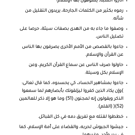
أثاروا الشبه، يشوهون بها الإسلام!
رموه بكثير من الكلمات الجارحة، يريدون التقليل من
شأنه.
وصفوا ما جاء به من الهدى بصفات سيئة، حرصا على
تضليل الناس.
جاءوا بالقصص من الأمم الأخرى يصرفون بها الناس
عن القرآن والإسلام.
حاولوا صرف الناس عن سماع القرآن الكريم، وعن
الإسلام بكل وسيلة.
جاءوا بمشاهير الحساد، كي يحسدوه، كما قال تعالى:
)وإن يكاد الذين كفروا ليزلقونك بأبصارهم لما سمعوا
الذكر ويقولون إنه لمجنون (51) وما هو إلا ذكر للعالمين
(52)( (القلم).
خططوا لقتله مع تفريق دمه في كل القبائل.
جيشوا الجيوش لحربه، والقضاء على أمة الإسلام، كما