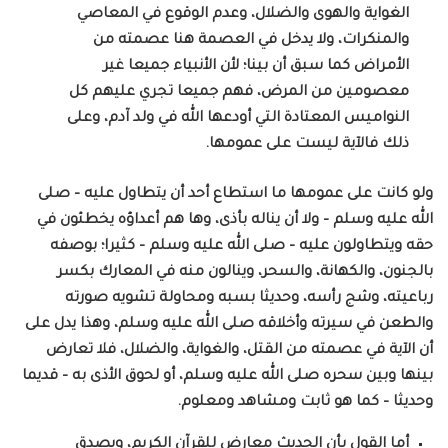
الغواية والهوى والضلال، وعدم الوقوع في المعاصي
والمنكرات، ولا يدخل في العصمة هنا عصمته من
الأمراض كما سبق أن بينا؛ لأن الأنبياء جميعا غير
معصومين من المرض، فهم جميعا تجري عليهم كل
النواميس المعتادة التي أودعها الله في ولد آدم، وعلى
ذلك فالآية ليست على عمومها.
ولو كانت على عمومها ما استطاع أحد أن يتطاول عليه – صلى
الله عليه وسلم – ولا أن يناله بأذى، وها هم أعداؤه يخطئون في
حقه ويتطاولون عليه – صلى الله عليه وسلم – كثيرا؛ بوصفه
بالجنون، والكهانة، والسحر، وينالون منه في المعارك بكسر
رباعيته، وشج رأسه، وحديثا بسبه ومحاولة تشويه صورته
والطعن في سيرته وأخلاقه صلى الله عليه وسلم، وهذا يدل على
أن الآية في عصمته من القتل، والغواية، والضلال، فلا تعارض
بينها وبين سحره صلى الله عليه وسلم، أو لحوق الأذى به – قديما
وحديثا – كما هو ثابت ومشاهد ومعلوم.
أما القول بأن الحديث معارض للقرآن الكريم، ويصدق