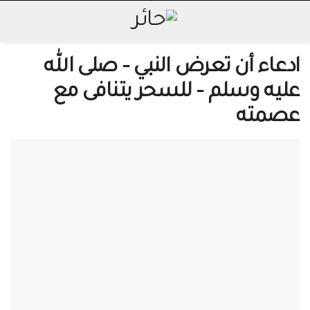
ادعاء أن تعرض النبي – صلى الله
عليه وسلم – للسحر يتنافى مع
عصمته