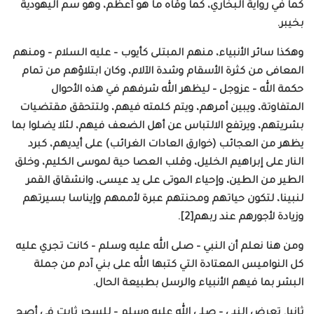
كما في رواية البخاري، كما وقاه ما هو أعظم، وهو سم اليهودية
بخيبر.
وهكذا سائر الأنبياء، منهم المبتلى كأيوب – عليه السلام – ومنهم
المعافى من كثرة الأسقام وشدة الآلام، وكان ابتلاؤهم من تمام
حكمة الله – عزوجل – ليظهر الله شرفهم في هذه الأحوال
المتفاوتة، ويبين أمرهم، ويتم كلمته فيهم، ولتتحقق مقتضيات
بشريتهم، ويرتفع الالتباس عن أهل الضعف فيهم، لئلا يضلوا بما
يظهر من العجائب (خوارق العادات الغرائب) على أيديهم، كبرد
النار على إبراهيم الخليل، وقلب العصا حية لموسى الكليم، وخلق
الطير من الطين، وإحياء الموتى على يد عيسى، وانشقاق القمر
لنبينا، لتكون حياتهم ومحنتهم عبرة لأممهم وإيناسا بسيرتهم
وزيادة لأجورهم عند ربهم[2].
ومن هنا نعلم أن النبي – صلى الله عليه وسلم – كانت تجري عليه
كل النواميس المعتادة التي كتبها الله على بني آدم من جملة
البشر بما فيهم الأنبياء والرسل بطبيعة الحال.
ثانيا. تعرض النبي – صلى الله عليه وسلم – للسحر ثابت في أصح