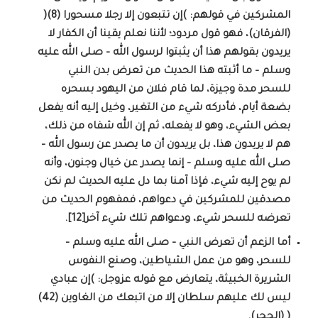
المشركين في قولهم: )إن تتبعون إلا رجلا مسحورا (8)(
(الفرقان)، فهو قول مردود؛ لأننا نعلم يقينا أن الكفار لا
يريدون بقولهم هذا أن يثبتوا لرسول الله – صلى الله عليه
وسلم – ما أثبته هذا الحديث من تعرض بدن النبي
للسحر مدة وجيزة، لما قام فلان من اليهود بسحره
بضعة أيام، فأدركه شيء من التغير، وخيل إليه أنه يفعل
بعض الشيء، وهو لا يفعله، ثم إن الله شفاه من ذلك،
هم لا يريدون هذا، بل يريدون أن ما يصدر عن رسول الله –
صلى الله عليه وسلم – إنما يصدر عن خيال وجنون، وأنه
لم يوح إليه شيء، فإذا آمنا بما دل عليه الحديث لم نكن
مصدقين للمشركين في دعواهم، فمفهوم الحديث من
تعرضه للسحر شيء، ودعواهم تلك شيء آخر[12].
أما الزعم أن تعرض النبي – صلى الله عليه وسلم –
للسحر، وهو من عمل الشياطين، وصنع النفوس
الشريرة الخبيثة، يتعارض مع قوله عزوجل: )إن عبادي
ليس لك عليهم سلطان إلا من اتبعك من الغاوين (42)
( (الحجر).