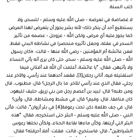
كتب السنة:
لا غضاضة في تعرضه – صلى الله عليه وسلم – للسحر، ولا
يستطيع أحد أن ينكر ذلك؛ لأنه بشر يجوز أن يتعرض لهذا المرض
كما يجوز عليه أي مرض، ولكن الله – عزوجل – عصمه من تأثير
السحر في عقله، وجعل تأثيره منحصرا في نشاطه البدني فقط.
فعن عائشة أم المؤمنين – رضي الله عنها – قالت: «كان رسول
الله – صلى الله عليه وسلم – سحر، حتى كان يرى أنه يأتي النساء
ولا يأتيهن، فقال: “يا عائشة، أعلمت أن الله قد أفتاني فيما
استفتيته فيه، أتاني رجلان[3]، فقعد أحدهما عند رأسي، والآخر عند
رجلي، فقال الذي عند رأسي للآخر: ما بال الرجل؟ قال: مطبوب، قال
ومن طبه؟ قال: لبيد بن أعصم رجل من بني زريق، حليف لليهود،
كان منافقا، قال: وفيم؟ قال: في مشط ومشاطة، قال: وأين؟
قال: في جف طلعة ذكر، تحت رعوفة[4] في بئر أروان”، قالت: فأتى
النبي – صلى الله عليه وسلم – البئر حتى استخرجه، فقال: “هذه
البئر التي أريتها، وكأن ماءها نقاعة الحناء، ولكأن نخلها رءوس
الشياطين”، قال: فاستخرج، قالت: فقلت: أفلا أحرقته؟ فقال: