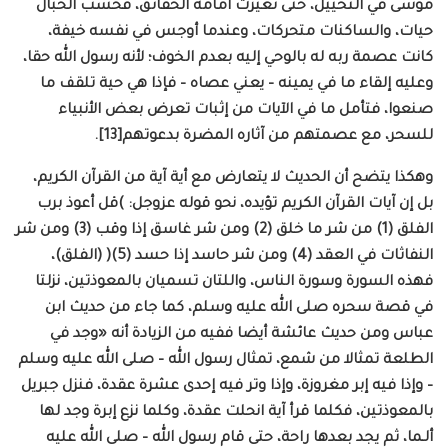
موسى في التخييل، حتى تغيرت أمامه الحقائق، فحسب الحبال
حيات، والساكنات متحركات، وعندما أوجس في نفسه خيفة،
كانت عصمة ربه له بالوحي إليه بعدم الخوف؛ لأنه رسول الله حقا،
وعليه إلقاء ما في يمينه – يعني عصاه – فإذا هي حية تلقف ما
صنعوا، فتأمل ما في الآيات من إثبات تعرض بعض الأنبياء
للسحر، مع عصمتهم من آثاره المضرة بدعوتهم[13].
وهكذا يتضح أن الحديث لا يتعارض مع أية آية من القرآن الكريم،
بل إن آيات القرآن الكريم تؤيده، نحو قوله عزوجل: )قل أعوذ برب
الفلق (1) من شر ما خلق (2) ومن شر غاسق إذا وقب (3) ومن شر
النفاثات في العقد (4) ومن شر حاسد إذا حسد (5)( (الفلق)،
فهذه السورة وسورة الناس، واللتان تسميان بالمعوذتين، نزلتا
في قصة سحره صلى الله عليه وسلم، كما جاء من حديث ابن
عباس ومن حديث عائشة أيضا ففيه من الزيادة أنه «وجد في
الطلعة تمثالا من شمع، تمثال رسول الله – صلى الله عليه وسلم
– وإذا فيه إبر مغروزة، وإذا وتر فيه إحدى عشرة عقدة، فنزل جبريل
بالمعوذتين، فكلما قرأ آية انحلت عقدة، وكلما نزع إبرة وجد لها
ألـما، ثم يجد بعدها راحة، حتى قام رسول الله – صلى الله عليه