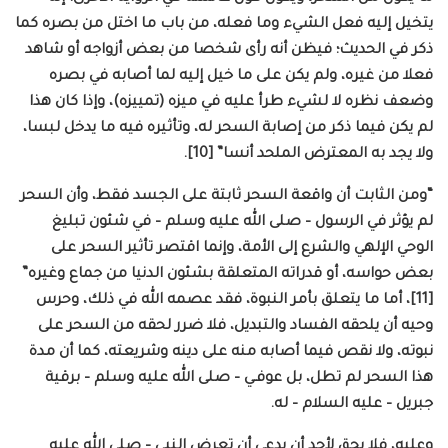
يتخيل إليه فعل الشيء وما فعله، من باب ما اختل من بصره كما
ذكر في الحديث؛ فيظن أنه رأى شخصا من بعض أزواجه أو شاهد
فعلا من غيره، ولم يكن على ما خيل إليه لما أصابه في بصره
وضعف نظره لا لشيء طرأ عليه في ميزه (تمييزه)، وإذا كان هذا
لم يكن فيما ذكر من إصابة السحر له، وتأثيره فيه ما يدخل لبسا،
ولا يجد به المعترض الملحد أنسا” [10].
“ومن الثابت أن واقعة السحر ثابتة على الجسد فقط، وأن السحر
لم يؤثر في الرسول – صلى الله عليه وسلم – في شئون تبليغ
الوحي الإلهي والشرع إلى الأمة، وإنما اقتصر تأثير السحر على
بعض حواسه، أو قدراته المتعلقة بشئون الدنيا من جماع وغيره”
[11]، أما ما يتعلق بأمر النبوة، فقد عصمه الله في ذلك، وحرس
وحيه أن يلحقه الفساد والتبديل، فلا ضرر لحقه من السحر على
نبوته، ولا نقص فيما أصابه منه على دينه وشريعته، كما أن مدة
هذا السحر لم تطل، بل عوفـي – صلى الله عليه وسلم – برقية
جبريل – عليه السلام – له.
وعليه، فلا يحق لأحد أن يدعي أن تعرض النبي – صلى الله عليه