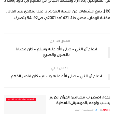
في المعوذتين (1465)، وصححه الألباني في صحيح أبي داود (1299).
[19]. دفع الشبهات عن السنة النبوية، د. عبد المهدي عبد القادر،
مكتبة الإيمان، مصر، ط1، 1421هـ/ 2001م، ص92: 94 بتصرف.
المقال السابق
ادعاء أن النبي – صلى الله عليه وسلم – كان مصابا
بالجنون والصرع
المقال التالي
ادعاء أن النبي – صلى الله عليه وسلم – كان قاصر الفهم
دعوى اضطراب مضامين القرآن الكريم
شبهات حول القرآن الكريم
بسبب ولوعه بالموسيقى اللفظية
ADMIN
BY
أغسطس 17, 2022