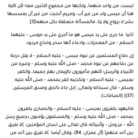
ليست من واحد منهما، ولكنها من مجموع الاثنين معا؛ لأن الآية
هنا أن عيسى ولد من غير أب، ومريم أنجبت من غير أن يمسسها
بشر لا بزواج ولا زنا، فالمسألة متعلقة بكل منهما[3].
ثانيا. ما جرى على يد عيسى هو ما أجري على يد موسى – عليهما
السلام – من المعجزات، وادعاء أنها سحر وخداع مردود:
إن دفاع المسلمين عن نبوة عيسى – عليه السلام – لا يقل درجة
عن دفاعهم عن نبوة محمد – صلى الله عليه وسلم – وغيره من
الأنبياء والرسل؛ لأنهم مأمورون بالإيمان بهم جميعا، والكفر
بعيسى – عليه السلام – وتكذيبه كفر بمحمد – صلى الله عليه
وسلم – قال سبحانه وتعالى: )بل جاء بالحق وصدق المرسلين
(37)( (الصافات).
فاليهود يكفرون بعيسى – عليه السلام – والنصارى يكفرون
بمحمد – صلى الله عليه وسلم – والمسلمون يؤمنون بجميع رسل
الله – عز وجل – وأنبيائه؛ قال تعالى على لسان المؤمنين: )لا نفرق
بين أحد منهم( (آل عمران: 84)، وقال أيضا: )لا نفرق بين أحد من