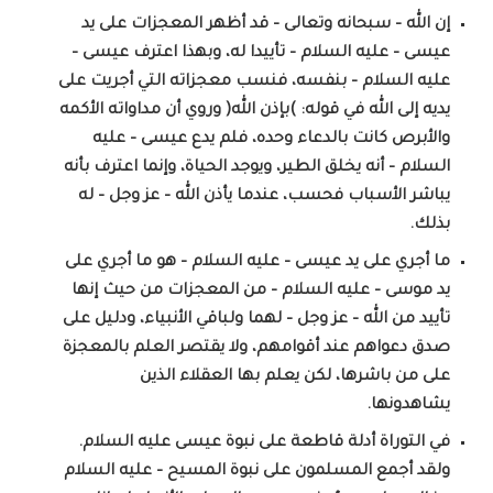
إن الله – سبحانه وتعالى – قد أظهر المعجزات على يد
عيسى – عليه السلام – تأييدا له، وبهذا اعترف عيسى –
عليه السلام – بنفسه، فنسب معجزاته التي أجريت على
يديه إلى الله في قوله: )بإذن الله( وروي أن مداواته الأكمه
والأبرص كانت بالدعاء وحده، فلم يدع عيسى – عليه
السلام – أنه يخلق الطير، ويوجد الحياة، وإنما اعترف بأنه
يباشر الأسباب فحسب، عندما يأذن الله – عز وجل – له
بذلك.
ما أجري على يد عيسى – عليه السلام – هو ما أجري على
يد موسى – عليه السلام – من المعجزات من حيث إنها
تأييد من الله – عز وجل – لهما ولباقي الأنبياء، ودليل على
صدق دعواهم عند أقوامهم، ولا يقتصر العلم بالمعجزة
على من باشرها، لكن يعلم بها العقلاء الذين
يشاهدونها.
في التوراة أدلة قاطعة على نبوة عيسى عليه السلام.
ولقد أجمع المسلمون على نبوة المسيح – عليه السلام