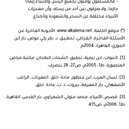
– فالمسلمون يؤمنون بجميع الرسل والأنبياء إيمانا
جازما، ولا يفرقون بين أحد من رسله، وأن معجزات
الأنبياء مختلفة عن السحر والشعوذة والخداع.
(*) مـوقع الكلمة. www.alkalema.net. الأجـوبـة الفـاخـرة عـن
الأسئـلـة الفـاجـرة، الـقـرافي، تـحـقـيـق: د. بكر زكي عوض، دار ابن
الجوزي، القاهرة، 2004م.
[1]. النبوات، ابن تيمية، تحقيق: الشحات الطحان، مكتبة فياض،
المنصورة، ط1، 2005م، ص27، 28 بتصرف.
[2]. لسان العرب، ابن منظور، مادة: خلق. المفردات، الراغب
الأصفهاني، دار المعرفة، بيروت، د. ت، مادة: خلق.
[3]. قصص الأنبياء، محمد متولي الشعراوي، دار القدس، القاهرة،
ط1، 2006م، ص415.