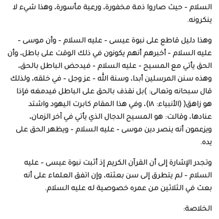
السلام – حيث صاروا ذمة مخفورة، ورعية مأسورة، وهذا شيء لا
ينكرونه.
وهذا دليل قاطع على نبوة عيسى – عليه السلام – وأن موسى –
عليه السلام – أخبرهم أنهم يكونون في ذلك الوقت على باطل، وأن
الحق يأتي مع المسيح – عليه السلام – فيدحض الباطل بالحق،
وهذه سنن المرسلين أبدا، وسنة الله – عز وجل – في خلقه، ولذلك
قال سبحانه وتعالى: )بل نقذف بالحق على الباطل فيدمغه فإذا
هو زاهق( (الأنبياء: ١٨)، وفي هذا المقام كابرت اليهود واشتد
عنادها، وقالت: هو المسيح الدجال الذي يأتي في آخر الزمان،
ويزعمون أنه ينصر دين موسى – عليه السلام – ويظهر الحق على
يده.
وتجدر الإشارة إلى أن القرآن الكريم إذ أثبت نبوة عيسى – عليه
السلام – لم يتطرق إلى سن بعثته، وإن اتفق العلماء على أنه
بعث في الثلاثين من عمره خصوصية له عليه السلام.
الخلاصة: