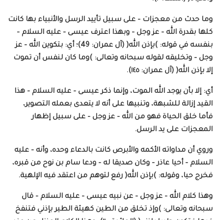
وما حدث من معجزات – على سبيل تأييد الرسل والأنبياء بها كانت
كلها بقدرة الله – عز وجل – وبهذا اعترف عيسى – عليه السلام –
بنفسه في قوله: )بإذن الله( (آل عمران: 49)؛ أي: بتكوين الله – عز
وجل – وتخليقه لقوله سبحانه وتعالى: )وما كان لنفس أن تموت
إلا بإذن الله( (آل عمران: ١٤٥).
أي: إلا بأن يوجد الله الموت، وإنما ذكر عيسى – عليه السلام – هذا
القيد إزالة للشبهة، وتنبيها على أنه لا يتعدى بعمله التصوير،
فأما خلق الحياة فهو من الله – عز وجل – على سبيل إظهار
المعجزات على يد الرسل.
وروي أن مداواته الأكمه والأبرص كانت بالدعاء وحده، وأنه – عليه
السلام – أحيا عاذر – وكان صديقا له – ودعا سام بن نوح من قبره،
فخرج حيا، وقوله: )بإذن الله( رفع لتوهم من اعتقد فيه الإلهية.
وهذا كلام الله – عز وجل – عن نبيه عيسى – عليه السلام – قال
سبحانه وتعالى: )وإذ تخلق من الطين كهيئة الطير بإذني فتنفخ