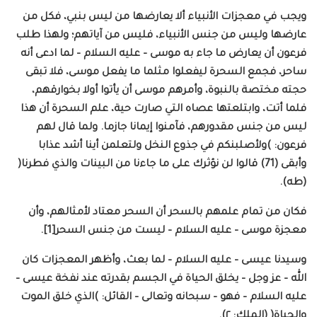
ويجب في معجزات الأنبياء ألا يعارضها من ليس بنبي، فكل من
عارضها وليس من جنس الأنبياء، فليس من آياتهم؛ ولهذا طلب
فرعون أن يعارض ما جاء به موسى – عليه السلام – لما ادعى أنه
ساحر، فجمع السحرة ليفعلوا مثلما ما يفعل موسى، فلا تبقى
حجته مختصة بالنبوة، وأمرهم موسى أن يأتوا أولا بخوارقهم،
فلما أتت، وابتلعتها عصاه التي صارت حية، علم السحرة أن هذا
ليس من جنس مقدورهم، فآمنوا إيمانا جازما. ولما قال لهم
فرعون: )ولأصلبنكم في جذوع النخل ولتعلمن أينا أشد عذابا
وأبقى (71) قالوا لن نؤثرك على ما جاءنا من البينات والذي فطرنا(
(طه).
فكان من تمام علمهم بالسحر أن السحر معتاد لأمثالهم، وأن
معجزة موسى – عليه السلام – ليست من جنس السحر[1].
وسيدنا عيسى – عليه السلام – لما بعث، وأظهر المعجزات كان
الله – عز وجل – يخلق الحياة في الجسم بقدرته عند نفخة عيسى –
عليه السلام – فهو – سبحانه وتعالى – القائل: )الذي خلق الموت
والحياة( (الملك: ٢).