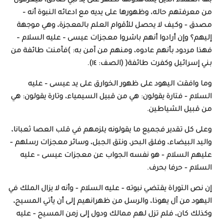
بها العقلاء الذين يشاهدونها تظهر على يد نبي صادق، فيعرفون
من معرفتهم حاله، وظهورها على يديه مع ادعائه النبوة أنه –
مصدق – وكيف لا يحصل للأقوام العلم بالمعجزة، وهي موجهة
إليهم؟ وإن أرادوا أنهم باشروا معجزات عيسى – عليه السلام –
فهذا مردود بأنهم عادوه، ومنهم من آمن به: )فآمنت طائفة من
بني إسرائيل وكفرت طائفة( (الصف: ١٤).
وما وافقت اليهود على ظهور الخوارق على يد عيسى – عليه
السلام – فتارة يقولون: هي من قبيل السيمياء، وتارة يقولون: هي
من قبيل الشياطين.
وعلى كل تقدير فجميع ما يقولونه يلزمهم في قلب العصا ثعبانا،
واليد البيضاء، وفلق البحر، ونتق الجبل، وسائر معجزات رسلهم –
عليهم السلام – هو نفسه الجواب عن معجزات عيسى – عليه
السلام – حرفا بحرف.
إن نص التوراة يقتضي نبوته – عليه السلام – وأنه لا يزال الملك في
اليهود من آل يهوذا، والرسل من ظهرانهيم إلى أن يأتي المسيح،
وكذلك كان، فلم تزل لهم ممالك ودول إلى زمن المسيح – عليه