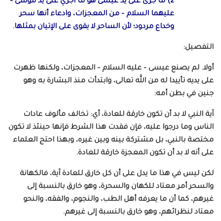
2) ما جرى على يد عيسى هو ما أجري على يد موسى –
عليهما السلام – من المعجزات، وادعاء أنها سحر
وخداع مردود؛ لأن الساحر لا يقوى على الإتيان بمثلها.
التفصيل:
أولا. لم يصنع عيسى – عليه السلام – المعجزات، ولكنها ظهرت
على يديه تأييدا له من الله تعالى، وابتدأت منذ البشارة به وهو
جنين في بطن أمه:
آية النبي لا بد أن تكون خارقة للعادة، أي: تخالف مألوف عادات
الناس وما درجوا عليه، فإن فقدت هذا الشرط فإنها حينئذ لا تكون
مختصة بالنبي، بل مشتركة بينه وبين غيره، وبهذا احتج العلماء
على أنه لا بد أن تكون المعجزة خارقة للعادة.
لكن ليس في هذا ما يدل على أن كل خارق للعادة آية، فالكهانة
والسحر أمر معتاد للكهان والسحرة، وهو خارق بالنسبة إلى
غيرهم، كما أن ما يعرفه أهل الطب، والنجوم، والفقه، والنحو
معتاد لنظرائهم، وهو خارق بالنسبة إلى غيرهم.