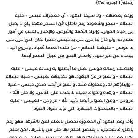
رسله( (البقرة: ٢٨٥).
وزعم بعضهم – ولا سيما اليهود – أن معجزات عيسى – عليه
السلام – سحر وشعوذة زعم باطل؛ لأن السحر مهما بلغ لا يصل
إلى إحياء الموتى، وإبراء الأكمه والأبرص، والإخبار بالغيب في أمور
محدودة، ولو كان ما جرى على يد عيسى سحرا لكان الذي جرى على
يد موسى – عليهما السلام – من قلب العصا ثعبانا، وخروج اليد
بيضاء من غير سوء، وانفلاق البحر، من قبيل السحر أيضا.
ولبطلت رسالة موسى بمثل ما أبطلوا به رسالة عيسى – عليه
السلام – والمتواتر عن اليهود، هو تكذيبهم لعيسى – عليه السلام
– وإيذاؤهم له، ومحاولة قتله، والمتواتر أيضا صدق عيسى – عليه
السلام – وزهده وتقواه، بحيث لا يكذب على الناس، ولا على الله –
عز وجل – ومن المتواتر أيضا تأييد الله – عز وجل – لعيسى – عليه
السلام – بالمعجزات المبهرة التي تؤيد دعواه النبوة.
وأما زعم اليهود أن المعجزة تحصل بالعلم لمن باشرها، فهو زعم
باطل؛ فالمعجزة لا يقتصر العلم بها على من باشرها، لكن يعلم