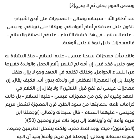
وبعض القوم يخلق ثم لا يفري[2]
لقد أظهر الله – سبحانه وتعالى – المعجزات على أيدي الأنبياء؛
لتكون دليل صدقهم أمام أقوامهم، وبرهانا على نبوتهم، وعيسى
– عليه السلام – في هذا كبقية الأنبياء – عليهم الصلاة والسلام –
فالمعجزات دليل نبوة لا دليل ألوهية.
ولقد بدأت معجزات سيدنا عيسى – عليه السلام – منذ البشارة به
وهو جنين، فقد قيل: إن أمه لم تشعر بآلام الحمل والولادة كغيرها
من النساء الحوامل، وكذلك تكلمه في المهد وهو لا يزال طفلا
وليدا، بل إن المعجزة العظمى في ولادته بدون أب، فكيف يقال: إن
معجزات عيسى لم تقع قبل الثلاثين؟! ولا يقال: إن الكلام في
المهد وغيره لم يكن من معجزات عيسى – عليه السلام – بل كانت
كرامات لأمه؛ لحمايتها من سوء الظن، فإن المعجزة تشمل مريم
وعيسى – عليهما السلام – قال سبحانه وتعالى: )وجعلنا ابن
مريم وأمه آية وآويناهما إلى ربوة ذات قرار ومعين (50)(
(المؤمنون)؛ حيث يوجد لفظ مفرد، ولكنه يشمل الطرفين جميعا،
فقوله سبحانه وتعالى: )وجعلنا ابن مريم وأمه( يفيد أن الآية