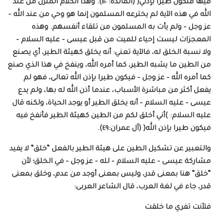
فيها فتكون طيرا بإذني( (المائدة: ١١٠). وهذا الكلام المنزل من عند
الله في هذه الآية لم يخترعه المسلمون إنما هو وحي من عند الله –
عز وجل – ولم يأت به المسلمون من تلقاء أنفسهم. وهذه
المعجزات ليست إحياء للميت من قبل عيسى – عليه السلام –
ولا نسبة الخلق له، فالآية تعني: أنه يخلق كهيئة الطير، أي يصنع
من الطين ما يشبه الطير، كما أمره الله، وينفخ في هذا الذي صنع
كما أمره الله – عز وجل – فيكون طيرا بإذن الله تعالى، فهو لم
يفعل أكثر من مباشرة الأسباب، عندما أذن الله له بها، ولم يدع
عيسى – عليه السلام – أنه يخلق الطير أو يوجد الحياة، ولكنه قال
عليه السلام: )أني أخلق لكم من الطين كهيئة الطير فأنفخ فيه
فيكون طيرا بإذن الله( (آل عمران:٤٩).
والتعبير عن تشكيل الطين على هيئة الطير بالفعل “خلق” لا يفيد
مشاركة عيسى – عليه السلام – لله – عز وجل – في الخلق؛ لأن
“خلق” هنا بمعنى قدر، وليس بمعنى أوجد من عدم، وخلق بمعنى
قدر، جاء في لغة العرب، قال الشاعر العربى:
فلأنت تفري ما خلقت