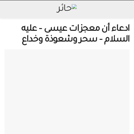
ادعاء أن معجزات عيسى – عليه
السلام – سحر وشعوذة وخداع