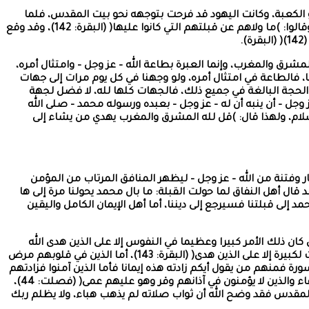
الكعبة، وكانت اليهود قد فرحت بتوجهه نحو بيت المقدس، فلما
أنزل الله: )قد نرى تقلب وجهك في السماء فلنولينك قبلة ترضاها فول وجهك شطر المسجد الحرام( (البقرة: 144)، ارتاب من ذلك اليهود، وقالوا: )ما ولاهم عن قبلتهم التي كانوا عليها( (البقرة: 142)، وقد وقع
.
شرق والمغرب، وإنما العبرة بطاعة الله – عز وجل – وامتثال أمره،
رق والمغرب ولكن البر من آمن بالله واليوم الآخر( (البقرة: 177)، فحيثما وجهنا توجهنا، فالطاعة في امتثال أمره، ولو وجهنا في كل يوم مرات إلى جهات
الحجة البالغة في جميع ذلك، فالجهات كلها لله، لا فضل لجهة
 ما شاء فيجعله قبلة لمن يشاء: )قل لله المشرق والمغرب( (البقرة: 142)، كما أراد الله – عز وجل – أن ينبه أن له – عز وجل – بعبده ورسوله محمد – صلى الله
لسلام، ولهذا قال: )قل لله المشرق والمغرب يهدي من يشاء إلى
ر وفتنة من الله – عز وجل – ليظهر المنافق المرتاب من المؤمن
ال الله سبحانه وتعالى: )وما جعلنا القبلة التي كنت عليها إلا لنعلم من يتبع الرسول ممن ينقلب على عقبيه( (البقرة: 143)، فقد قال أهل النفاق لما حولت القبلة: ما بال محمد يحولنا مرة إلى ها
إلى قبلتنا فسيرجع إلى ديننا، أما أهل الإيمان الكامل واليقين
ان ذلك الأمر كبيرا وعظيما في النفوس إلا على الذين هدى الله
قلوبهم وأيقنوا بتصديق الرسول، وأن كل ما جاء به فهو الحق الذي لا مرية فيه، وأن الله يفعل ما يشاء ويحكم ما يريد، قال عز وجل: )وإن كانت لكبيرة إلا على الذين هدى( (البقرة: 143)، أما الذين في قلوبهم مرض
رة فمنهم من يقول أيكم زادته هذه إيمانا فأما الذين آمنوا فزادتهم
إيمانا وهم يستبشرون (124) وأما الذين في قلوبهم مرض فزادتهم رجسا إلى رجسهم( (التوبة)، وقال عز وجل: )قل هو للذين آمنوا هدى وشفاء والذين لا يؤمنون في آذانهم وقر وهو عليهم عمى( (فصلت: 44)،
 خسارا (82)( (الإسراء)، وأما من مات وقد صلى نحو بيت المقدس فقد وضح الله أن ثواب صلاته لم يذهب هباء، ولا يظلم ربك