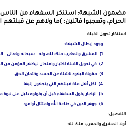
مضمون الشبهة: استنكر السفهاء من الناس - 
الحرام، وتعجبوا قائلين: )ما ولاهم عن قبلتهم التي كانوا عليها( (البقر
استنكار تحويل القبلة
وجوه إبطال الشبهة:
1) المشرق والمغرب ملك لله، وله – سبحانه وتعالى – التصرف فيهما كيف شاء.
2) في تحويل القبلة اختبار وامتحان ليظهر المؤمن من المنافق.
3) مقولة اليهود ناشئة عن الحسد وكتمان الحق.
4) لكل أهل ملة قبلتهم التي يتجهون إليها.
5) الإخبار بقول السفهاء قبل أن يقولوه دليل على نبوة محمد صلى الله عليه وسلم.
6) جوهر الدين في طاعة الله وامتثال أوامره.
التفصيل:
أولا. المشرق والمغرب ملك لله: