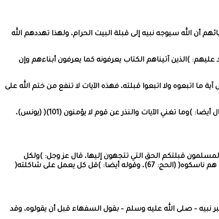
م أن الله سيوجه نبيه إلى قبلة البيت الحرام، ولهذا تهددهم الله
عليهم: )الذين آتيناهم الكتاب يعرفونه كما يعرفون أبناءهم وإن
ة ما اتبعوه ولا اتبعوا قبلته، فهذه الآيات لا تنفع من ختم الله على
وهذا كما قال – عز وجل – أيضا: )إن الذين حقت عليهم كلمت ربك لا يؤمنون (96) ولو جاءتهم كل آية حتى يروا العذاب الأليم (97)( (يونس)، وقال أيضا: )وما تغني الآيات والنذر عن قوم لا يؤمنون (101)( (يونس)،
 المسلمون قبلتكم الحق التي تتجهون إليها، قال عز وجل: )ولكل
وجهة هو موليها( (البقرة: ١٤٨)، وهذا كقوله عز وجل: )لكل جعلنا منكم شرعة ومنهاجا( (المائدة: 48)، وقوله عز وجل: )لكل أمة جعلنا منسكا هم ناسكوه( (الحج: 67)، وقوله أيضا: )قل كل يعمل على شاكلته(
بر نبيه – صلى الله عليه وسلم – بقول السفهاء قبل أن يقولوه، وقد