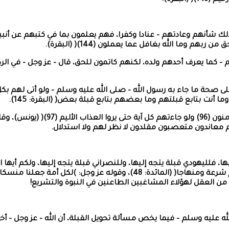
ك شأنهم وعادتهم – عنادا وكفرا، فهم يعلمون بما في كتبهم عن أنبيائه
م وما الله بغافل عما يعملون (144)( (البقرة).
 كما يعرف أحدهم ولده، لكنهم كاتمون للحق، قال – عز وجل – في الرد 
ى صحة ما جاء به رسول الله – صلى الله عليه وسلم – ولو أتى لهم بكل آي
وما أنت بتابع قبلتهم وما بعضهم بتابع قبلة بعض( (البقرة: 145).
م معاندون متعصبون مقلدون لا نظر لهم ولا استدلال.
ها، فلليهودي قبلة يتجه إليها، وللنصراني قبلة يتجه إليها، ولكم أيها
له عليه وسلم – فيما يخص مسألة تحويل القبلة، أن الله – عز وجل – أخ