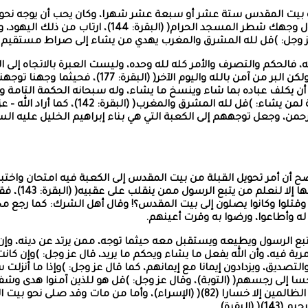
لة بيت المقدس ستة عشر أو سبعة عشر شهرا، وكان يحب أن يوجه نحو 
ل: )قل لله المشرق والمغرب يهدي من يشاء إلى صراط مستقيم (142)( (البقرة)
فالحكم والتصرف والأمر كله لله وحده، وليست العبرة بالاتجاه إلى الم
كما قال عز وجل: )ليس البر أن تولوا وجوهكم قبل المش
ن يكلف عباده بما شاء وينسخ ما يشاء، وله سبحانه الحكمة التامة و
منها على جهة بذاتها، وإن لله أن يخصص منها
لرحمن، وجعل توجههم إلى الكعبة التي هي بناء إبراهيم الخليل عليه ا
ح أن أمر تحويل القبلة من بيت المقدس إلى الكعبة فيه امتحان واختبا
الموقن، كما ق
وقتلوا وكانوا يصلون إلى بيت المقدس؟! وقال أهل الشرك: كما رجع محمد 
له وأطاعوا، ورضوا به وقرت أعينهم.
بع الرسول ويطيعه ويستقبل معه حيثما توجه، ممن يرتد عن دينه، وإن ك
يق، ويزدادون إيمانا مع إيمانهم، كما قال عز وجل: )وإذا ما أنزلت سو
وقال عز وجل: )وننزل من القرآن ما هو شفاء ورحمة للمؤمنين ولا يزيد الظالمين إلا
لبقرة).