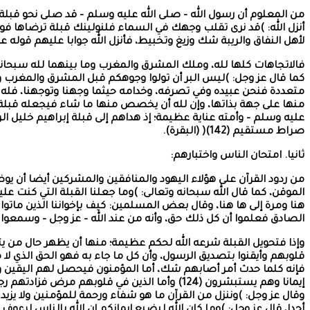
من المعلوم أن رسول الله – صلى الله عليه وسلم – قد صلى نحو قب
لأهل النفاق والريبة شك وزيغ وتخبيط، فأنزل الله جوابا عليهم قوله عز وج
فالاتجاهات كلها لله، وملك المشرق والمغرب وما بينهما لله سبحانه، 
متعددة فنحن عبيده وفي تصرفه، وخدامه حيثما وجهنا وتوجهنا، فله أ
عليه وسلم – وأمته عناية عظيمة؛ إذ هداهم إلى قبلة إبراهيم خليل ا
صراط مستقيم (142)( (البقرة).
ثانيا. امتحان الناس واختبارهم:
من ردود القرآن على هؤلاء اليهود والمنافقين والمشركين أيضا أن يوض
هنا ومرة إلى ها هنا، وقال بعض المسلمين: كيف بإخواننا الذين ماتوا 
الصادق فعلموا أن كل ذلك حق، وأنه من عند الله – عز وجل – وسمعوا 
وإذا فتحويل القبلة شرعه الله لحكم عظيمة؛ منها أن يظهر حال من يت
فإنه كلما حدث أمر أصابهم شك، أما المؤمنون فيحصل لهم اليقين والتصد
أحدا، قال عز وجل: )وما كان الله ليضيع إيمانكم إن الله بالناس لرءوف رحيم (143)( (ا