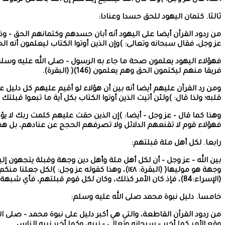
ثالثا. كتمان اليهود للحق حسدا وعنادا:
من ردود القرآن أيضا على اليهود أنه أبان حسدهم وكتمانهم الحق – وذل
عز وجل، فقال سبحانه وتعالى: )وإن الذين أوتوا الكتاب ليعلمون أنه الحق من ربه
فهؤلاء اليهود يعلمون صحة ما جاء به الرسول – صلى الله عليه وسلم –
فريقا منهم ليكتمون الحق وهم يعلمون (146)( (البقرة).
ومن رد القرآن عليهم أيضا أنه بين أن هؤلاء لو أقيم عليهم كل دليل عل
قلبه؛ ولذا قال: )ولئن أتيت الذين أوتوا الكتاب بكل آية ما تبعوا قبلتك 
فهؤلاء قوم لا تقنعهم الدلائل ولا تصرفهم الحجج عن عنادهم، بل ه
رابعا. لكل أهل ملة قبلتهم:
بين الله – عز وجل – أن لكل أهل ملة وأهل دين وجهة وقبلة يتجهون إلي
(الإسراء:84)، فإذ كان الأمر كذلك، وكان لكل قوم قبلتهم، فأي شبهة من العقل لهؤلاء المشاغبين الطاعنين في النبوة والتشريع!
خامسا. دليل نبوة محمد صلى الله عليه وسلم:
من ردود القرآن القاطعة، والتي هي أكبر دليل على نبوة محمد – صلى ال
وقع الأمر كما أخبر – سبحانه وتعالى – نبيه، وكما أخبر نبيه الناس.