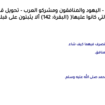
اليهود والمنافقون ومشركو العرب - تحويل ق
ة: 142) ألا يثبتون على قبلة واحدة؟!