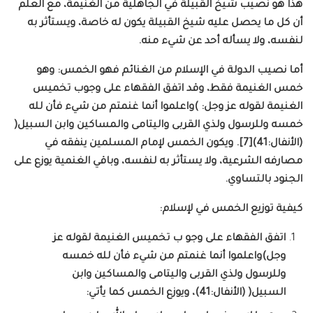
هذا هو نصيب شيخ القبيلة في الجاهلية من الغنيمة، مع العلم
أن كل ما يحصل عليه شيخ القبيلة يكون له خاصة، ويستأثر به
لنفسه، ولا يسأله أحد عن شيء منه.
أما نصيب الدولة في الإسلام من الغنائم فهو الخمس: وهو
خمس الغنيمة فقط، وقد اتفق الفقهاء على وجوب تخميس
الغنيمة لقوله عز وجل: )واعلموا أنما غنمتم من شيء فأن لله
خمسه وللرسول ولذي القربى واليتامى والمساكين وابن السبيل(
(الأنفال:41)[7]. ويكون الخمس لإمام المسلمين ينفقه في
مصارفه الشرعية، ولا يستأثر به لنفسه، وباقي الغنمية يوزع على
الجنود بالتساوي.
كيفية توزيع الخمس في لإسلام:
اتفق الفقهاء على وجو ب تخميس الغنيمة لقوله عز
وجل)واعلموا أنما غنمتم من شيء فأن لله خمسه
وللرسول ولذي القربى واليتامى والمساكين وابن
السبيل( (الأنفال:41)، ويوزع الخمس كما يأتي: