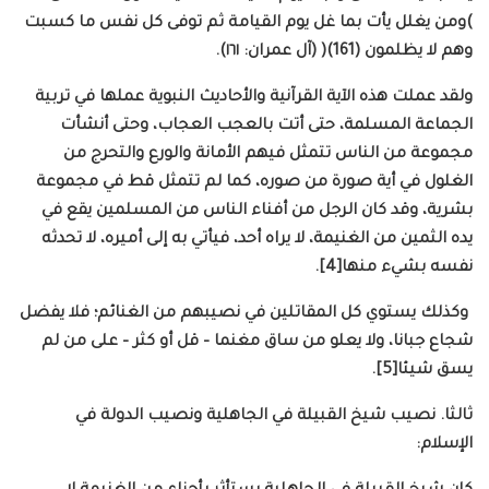
)ومن يغلل يأت بما غل يوم القيامة ثم توفى كل نفس ما كسبت
وهم لا يظلمون (161)( (آل عمران: ١٦١).
ولقد عملت هذه الآية القرآنية والأحاديث النبوية عملها في تربية
الجماعة المسلمة، حتى أتت بالعجب العجاب، وحتى أنشأت
مجموعة من الناس تتمثل فيهم الأمانة والورع والتحرج من
الغلول في أية صورة من صوره، كما لم تتمثل قط في مجموعة
بشرية، وقد كان الرجل من أفناء الناس من المسلمين يقع في
يده الثمين من الغنيمة، لا يراه أحد، فيأتي به إلى أميره، لا تحدثه
نفسه بشيء منها[4].
وكذلك يستوي كل المقاتلين في نصيبهم من الغنائم؛ فلا يفضل
شجاع جبانا، ولا يعلو من ساق مغنما – قل أو كثر – على من لم
يسق شيئا[5].
ثالثا. نصيب شيخ القبيلة في الجاهلية ونصيب الدولة في
الإسلام: