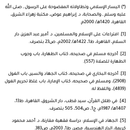
(*) اليسار الإسلامي وتطاولاته المفضوحة على الرسول ـ صلى الله
عليه وسلم ـ والصحابة، د. إبراهيم عوض، مكتبة زهراء الشرق،
القاهرة، 1420هـ/ 2000م.
[1]. افتراءات على الإسلام والمسلمين، د. أمير عبد العزيز، دار
السلام، القاهرة، ط1، 1422هـ/ 2002م، ص23 بتصرف.
[2]. أخرجه مسلم في صحيحه، كتاب الطهارة، باب وجوب
الطهارة للصلاة (557).
[3]. أخرجه البخاري في صحيحه، كتاب الجهاد والسير، باب الغول
(2908)، ومسلم في صحيحه، كتاب الإمارة، باب غلظ تحريم الغول
(4839)، واللفظ له.
[4]. في ظلال القرآن، سيد قطب، دار الشروق، القاهرة، ط13،
1407هـ/ 1987م، ج1، ص504، 505 بتصرف.
[5]. الجهاد في الإسلام: دراسة فقهية مقارنة، د. أحمد محمود
كريمة، الدار الهندسية، مصر، ط1، 2003م، ص383.