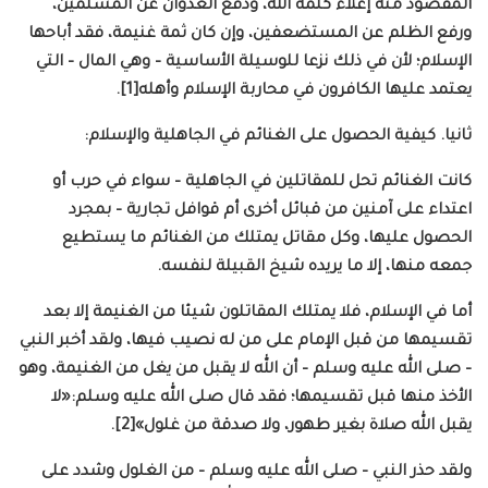
المقصود منه إعلاء كلمة الله، ودفع العدوان عن المسلمين،
ورفع الظلم عن المستضعفين، وإن كان ثمة غنيمة، فقد أباحها
الإسلام؛ لأن في ذلك نزعا للوسيلة الأساسية – وهي المال – التي
يعتمد عليها الكافرون في محاربة الإسلام وأهله[1].
ثانيا. كيفية الحصول على الغنائم في الجاهلية والإسلام:
كانت الغنائم تحل للمقاتلين في الجاهلية – سواء في حرب أو
اعتداء على آمنين من قبائل أخرى أم قوافل تجارية – بمجرد
الحصول عليها، وكل مقاتل يمتلك من الغنائم ما يستطيع
جمعه منها، إلا ما يريده شيخ القبيلة لنفسه.
أما في الإسلام، فلا يمتلك المقاتلون شيئا من الغنيمة إلا بعد
تقسيمها من قبل الإمام على من له نصيب فيها، ولقد أخبر النبي
– صلى الله عليه وسلم – أن الله لا يقبل من يغل من الغنيمة، وهو
الأخذ منها قبل تقسيمها؛ فقد قال صلى الله عليه وسلم:«لا
يقبل الله صلاة بغير طهور، ولا صدقة من غلول»[2].
ولقد حذر النبي – صلى الله عليه وسلم – من الغلول وشدد على