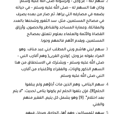
سهم لله – عز وجل – ولرسوله صلى الله عليه وسلم:
وكان هذا السهم له – صلى الله عليه وسلم – في حياته
يضعه في مصارفه التي يراها، ثم صار من بعده يصرف
في مصالح المسلمين، مثل: سد الثغور وشحنها بالعدد
والمقاتلة، وعمارة المساجد والقناطر والحصون، وأرزاق
القضاة والأئمة والعلماء بعلوم تتعلق بمصالح
المسلمين، ويقدم الأهم فالمهم وجوبا.
سهم لبني هاشم وبني المطلب ابني عبد مناف: وهو
المراد بقوله عز وجل: )ولذي القربى( وهم أقارب النبي –
صلى الله عليه وسلم – ويشترك في الاستحقاق من هذا
السهم الذكور والإناث، والفقراء والأغنياء من أقارب
النبي صلى الله عليه وسلم.
سهم اليتامى: وهم الذين مات آباؤهم ولم يبلغوا
الحلم[8]، فإن بلغوا الحلم لم يكونوا يتامى لحديث: “لا يتم
بعد احتلام”. [9] وهو يشمل كل يتيم، الفقير منهم
والغني.
سهم للمساكين: وهم أهل الحاجة، ويدخل فيهم