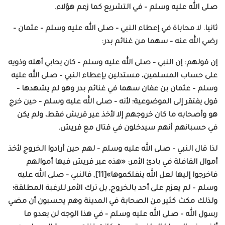
صلى الله عليه وسلم – في التشريع كما زعم هؤلاء.
ثانيا. لا محاباة في إعطاء النبي – صلى الله عليه وسلم – عثمان –
رضي الله عنه – سهما من غنائم بدر:
إن قولهم: إن النبي – صلى الله عليه وسلم – كان يحابي أهله وذويه
على حساب المسلمين، مستدلين بإعطاء النبي – صلى الله عليه
وسلم – عثمان بن عفان سهما في غنائم بدر وهو لم يشهدها –
قول يفتقر إلى الموضوعية؛ لأنه – صلى الله عليه وسلم – حين خرج
هو وأصحابه ما كان خروجهم إلا لأخذ عير قريش فقط، ولم يكن
في حسبانهم أنهم سيدخلون في قتال مع قريش.
لذا قال النبي – صلى الله عليه وسلم – لهم حين أرادوا الخروج لأخذ
أموال القافلة في بادئ الأمر: «هذه عير قريش فيها أموالهم
فاخرجوا إليها لعل الله ينفلكموها»[11], فالنبي – صلى الله عليه
وسلم – لم يعزم على أحد بالخروج, بل ترك الأمر للرغبة المطلقة؛
ولذلك مكث كثير من الصحابة في المدينة وهم يحسبون أن مضي
رسول الله – صلى الله عليه وسلم – في هذا الوجه لن يعدو ما