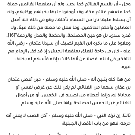
وجل – أن يقسم الغنائم كما يحب، وله أن يمنعها الغانمين جملة
كما منعهم غنائم مكة، وقد أوجفوا عليها بخيلهم وركابهم، وله
أن يسلط عليها نارا من السماء تأكلها، وهو في ذلك كله أعدل
العادلين وأحكم الحاكمين، وما فعل ما فعله من ذلك عبثا، ولا
قدره سدى، بل هو عين المصلحة، والحكمة والعدل والرحمة”[16]،
وعلاوة على ما ذكره ابن القيم نضيف أن سيدنا عثمان – رضي الله
عنه – كان في حاجة تتعلق بمنفعة الجيش؛ إذ قد كفى الإمام هم
التفكير في ابنته. فضلا عن أنها كانت بإذنه فأسهم له بخلاف
غيره.
من هذا كله يتبين أنه – صلى الله عليه وسلم – حين أعطى عثمان
بن عفان سهما من الغنائم، لم يكن ذلك عن غرض نفسي أو
محاباة له، وإنما أعطاه من نصيبه في الخمس، أو من أموال
الغنائم غير الخمس لمصلحة يراها صلى الله عليه وسلم.
ثالثا. إن ترك النبي – صلى الله عليه وسلم – أكل الضب لا يعني أنه
حرمه؛ فهو من باب الأفعال الجبلية: