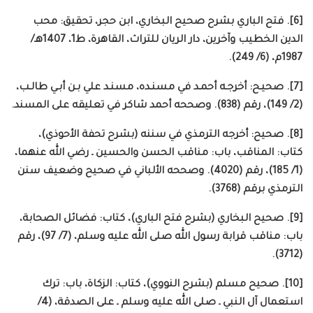
[6]. فتح الباري بشرح صحيح البخاري، ابن حجر، تحقيق: محب
الدين الخطيب وآخرين، دار الريان للتراث، القاهرة، ط1، 1407هـ/
1987م، (6/ 249).
[7]. صحيـح: أخرجـه أحمـد في مسنـده، مسنـد علي بـن أبـي طالـب،
(2/ 149)، رقم (838). وصححه أحمد شاكر في تعليقه على المسند.
[8]. صحيح: أخرجه الترمذي في سننه (بشرح تحفة الأحوذي)،
كتاب: المناقب، باب: مناقب الحسن والحسين ـ رضي الله عنهما،
(1/ 185)، رقم (4020). وصححه الألباني في صحيح وضعيف سنن
الترمذي برقم (3768).
[9]. صحيح البخاري (بشرح فتح الباري)، كتاب: فضائل الصحابة،
باب: مناقب قرابة رسول الله صلى الله عليه وسلم، (7/ 97)، رقم
(3712).
[10]. صحيح مسلم (بشرح النووي)، كتاب: الزكاة، باب: ترك
استعمال آل النبي ـ صلى الله عليه وسلم ـ على الصدقة، (4/