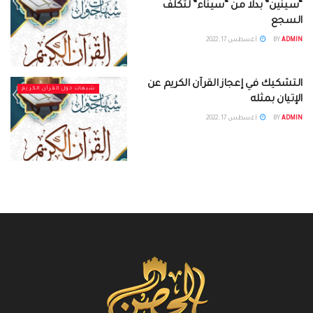
“سينين” بدلا من “سيناء” لتكلف
السجع
ADMIN
BY
أغسطس 17, 2022
التشكيك في إعجاز القرآن الكريم عن
شبهات حول القرآن الكريم
الإتيان بمثله
ADMIN
BY
أغسطس 17, 2022