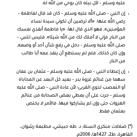
عليه وسلم – لآل بيته كان بوحي من الله له.
إن النبي – صلى الله عليه وسلم – كان قد قال لفاطمة –
رضي الله عنها: «ألا ترضين أن تكوني سيدة نساء
المؤمنين», فهو الذي قال لها: «يا فاطمة أنقذي نفسك
من النار, فإني لا أملك لك من الله شيئا», فليس للنبي –
صلى الله عليه وسلم – دخل في رفع شأن أحد أو وضعه,
وإن كان كذلك, فلم لم يستطع أن ينقذ عمه أبا طالب
من النار.
إن إعطاء النبي – صلى الله عليه وسلم – عثمان بن عفان
سهما من غنائم غزوة بدر – بعيد كل البعد عن المحاباة
أو التعصب لذوي القربى؛ لأن عادة النبي – صلى الله عليه
وسلم – جرت على أن يعطي بعض الصحابة من غنائم
الغزوات حتى وإن لم يشاركوا فيها، فالأمر لا يختص
بعثمان فقط.
(*) ضلالات منكري السنة, د. طه حبيشي، مطبعة رشوان،
القاهرة، ط2، 1427هـ/ 2006م.