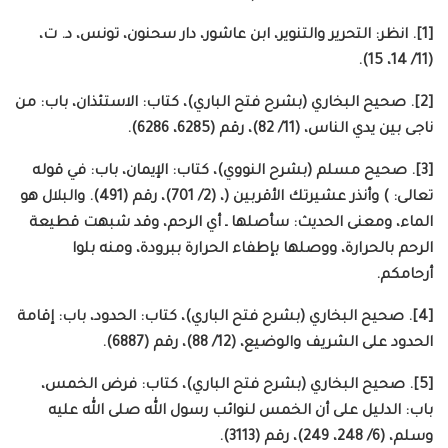
[1]. انظر: التحرير والتنوير، ابن عاشور، دار سحنون، تونس، د. ت،
(11/ 14، 15).
[2]. صحيح البخاري (بشرح فتح الباري)، كتاب: الاستئذان، باب: من
ناجى بين يدي الناس، (11/ 82)، رقم (6285، 6286).
[3]. صحيح مسلم (بشرح النووي)، كتاب: الإيمان، باب: في قوله
تعالى: ) وأنذر عشيرتك الأقربين (، (2/ 701)، رقم (491). والبلال هو
الماء، ومعنى الحديث: سأصلها ـ أي الرحم، وقد شبهت قطيعة
الرحم بالحرارة، ووصلها بإطفاء الحرارة ببرودة، ومنه بلوا
أرحامكم.
[4]. صحيح البخاري (بشرح فتح الباري)، كتاب: الحدود، باب: إقامة
الحدود على الشريف والوضيع، (12/ 88)، رقم (6887).
[5]. صحيح البخاري (بشرح فتح الباري)، كتاب: فرض الخمس،
باب: الدليل على أن الخمس لنوائب رسول الله صلى الله عليه
وسلم، (6/ 248، 249)، رقم (3113).