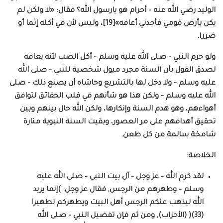
الوليد رضي الله عنه – أحرام هو يارسول الله؟ فقال: «لا ولكن لم
يكن بأرض قومي فأجدني أعافه»[19]، وليس لأن في أكله إثما أو
ضررا.
ولو حرم النبي – صلى الله عليه وسلم – أكل الضب لأنه يعافه
لصدق القول بأن السنة مجرد ميول شخصية للنبي – صلى الله
عليه وسلم – ولا دخل لها بالتشريع وحاشاه أن يصنع ذلك – صلى
الله عليه وسلم – ولكن هذا هو شأنهم في قلب الحقائق لتوافق
أهواءهم، وهو هدم السنة وإنكارها، ولكن الله حال بينهم وبين
تحقيق أهدافهم على مر العصور، وبقيت السنة النبوية منارة
شامخة سالمة من كل طعن.
الخلاصة:
لقد كرم الله – عز وجل – آل بيت النبي – صلى الله عليه
وسلم – وطهرهم من الرجس, فقال عز وجل: )إنما يريد
الله ليذهب عنكم الرجس أهل البيت ويطهركم تطهيرا
(33)( (الأحزاب), ومن ثم فإن تفضيل النبي – صلى الله