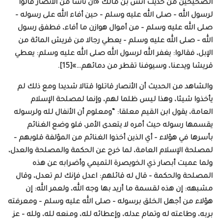
الصحيحين من حديث أنس بن مالك «أن ناسا من الأنصار قالوا
لرسول الله – صلى الله عليه وسلم – حين أفاء الله على رسوله –
صلى الله عليه وسلم – من أموال هوازن ما أفاء، فطفق رسول
الله – صلى الله عليه وسلم – يعطي رجالا من قريش المائة من
الإبل، فقالوا: يغفر الله لرسول الله صلى الله عليه وسلم: يعطي
قريشا ويدعنا، وسيوفنا تقطر من دمائهم…»[15].
والشاهد من الحديث أن الأنصار قاتلوا قتالا شديدا ومع ذلك لم
يأخذوا شيئا، وهذا ليس ظلما لهم، وإنما لمصلحة الإسلام
العامة، يقول ابن القيم معلقا: “ومعلوم أن الأنفال لله ولرسوله
يقسمها رسوله حيث أمره لا يتعدى الأمر، فلو وضع الغنائم
بأسرها في هؤلاء – أي الذين أخذوا الغنائم من المؤلفة قلوبهم –
لمصلحة الإسلام العامة، لما خرج عن الحكمة والمصلحة والعدل،
ولما عميت أبصار ذي الخويصرة التميمي وأضرابه عن هذه
المصلحة والحكمة – قال له قائلهم: اعدل فإنك لم تعدل، وقال
مشبهه: إن هذه لقسمة ما أريد بها وجه الله، ولعمر الله: إن
هؤلاء من أجهل الخلق برسوله – صلى الله عليه وسلم – ومعرفته
بربه، وطاعته له وتمام عدله، وإعطائه لله، ومنعه لله، ولله – عز