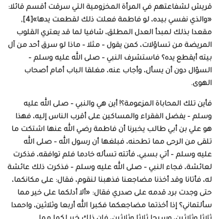
قريش لشفاعتهم في المرأة المخزومية التي سرقت أقسم قائلا:
«والذي نفسي بيده، لو فاطمة فعلت ذلك لقطعت يدها»[4],
مقعدا بذلك لمبدأ العدل المطلق، شافيا لما قد يعتري القلوب
المريضة من تساؤلات، كمن يقول – مثلا – ماذا لو سرق أحد من آل
بيته أيقطع يده؟ فاستشرف النبي – صلى الله عليه وسلم –
السؤال دون أن يسأل، وأجاب عنه، مغلقا الباب أمام أصحاب
الهوى.
فأين تلك المحاباة المزعومة؟! أين هي والنبي – صلى الله عليه
وسلم – يفضل الفقراء والمساكين على أقرب الناس إليه، فهذا
هو علي بن أبي طالب يخبرنا أن فاطمة رضي الله عنها اشتكت ما
تلقى من الرحى مما تطحنه، فبلغها أن رسول الله – صلى الله
عليه وسلم – أتي بسبي، فأتته تسأله خادما فلم توافقه، فذكرت
لعائشة، فجاء النبي – صلى الله عليه وسلم – فذكرت ذلك عائشة
له، فأتانا وقد أخذنا مضاجعنا فذهبنا لنقوم، فقال: على مكانكما،
حتى وجدت برد قدمه على صدري فقال: «ألا أدلكما على خير مما
سألتماني؟ إذا أخذتما مضاجعكما فكبرا الله أربعا وثلاثين، واحمدا
ثلاثا وثلاثين، وسبحا ثلاثا وثلاثين، فإن ذلك خير لكما مما