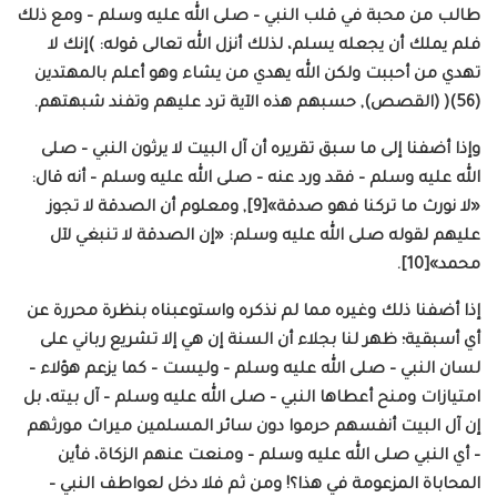
طالب من محبة في قلب النبي – صلى الله عليه وسلم – ومع ذلك
فلم يملك أن يجعله يسلم، لذلك أنزل الله تعالى قوله: )إنك لا
تهدي من أحببت ولكن الله يهدي من يشاء وهو أعلم بالمهتدين
(56)( (القصص), حسبهم هذه الآية ترد عليهم وتفند شبهتهم.
وإذا أضفنا إلى ما سبق تقريره أن آل البيت لا يرثون النبي – صلى
الله عليه وسلم – فقد ورد عنه – صلى الله عليه وسلم – أنه قال:
«لا نورث ما تركنا فهو صدقة»[9], ومعلوم أن الصدقة لا تجوز
عليهم لقوله صلى الله عليه وسلم: «إن الصدقة لا تنبغي لآل
محمد»[10].
إذا أضفنا ذلك وغيره مما لم نذكره واستوعبناه بنظرة محررة عن
أي أسبقية؛ ظهر لنا بجلاء أن السنة إن هي إلا تشريع رباني على
لسان النبي – صلى الله عليه وسلم – وليست – كما يزعم هؤلاء –
امتيازات ومنح أعطاها النبي – صلى الله عليه وسلم – آل بيته، بل
إن آل البيت أنفسهم حرموا دون سائر المسلمين ميراث مورثهم
– أي النبي صلى الله عليه وسلم – ومنعت عنهم الزكاة، فأين
المحاباة المزعومة في هذا؟! ومن ثم فلا دخل لعواطف النبي –