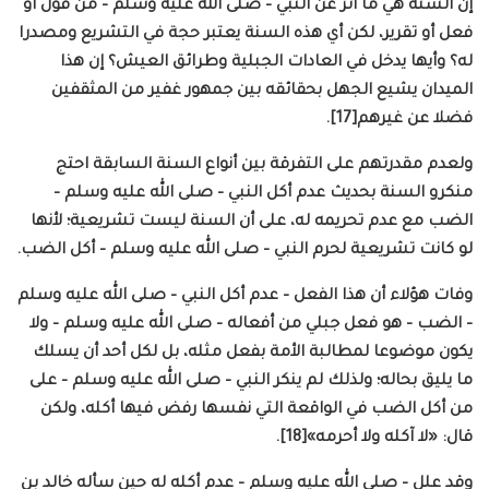
إن السنة هي ما أثر عن النبي – صلى الله عليه وسلم – من قول أو
فعل أو تقرير، لكن أي هذه السنة يعتبر حجة في التشريع ومصدرا
له؟ وأيها يدخل في العادات الجبلية وطرائق العيش؟ إن هذا
الميدان يشيع الجهل بحقائقه بين جمهور غفير من المثقفين
فضلا عن غيرهم[17].
ولعدم مقدرتهم على التفرقة بين أنواع السنة السابقة احتج
منكرو السنة بحديث عدم أكل النبي – صلى الله عليه وسلم –
الضب مع عدم تحريمه له، على أن السنة ليست تشريعية؛ لأنها
لو كانت تشريعية لحرم النبي – صلى الله عليه وسلم – أكل الضب.
وفات هؤلاء أن هذا الفعل – عدم أكل النبي – صلى الله عليه وسلم
– الضب – هو فعل جبلي من أفعاله – صلى الله عليه وسلم – ولا
يكون موضوعا لمطالبة الأمة بفعل مثله، بل لكل أحد أن يسلك
ما يليق بحاله؛ ولذلك لم ينكر النبي – صلى الله عليه وسلم – على
من أكل الضب في الواقعة التي نفسها رفض فيها أكله، ولكن
قال: «لا آكله ولا أحرمه»[18].
وقد علل – صلى الله عليه وسلم – عدم أكله له حين سأله خالد بن