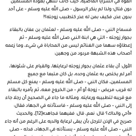
ألفوه في السرايا الماضية، حيث كانت تنتهي بعودة المسلمين
دون قتال؛ ولذا لم ينكر الرسول – صلى الله عليه وسلم – على أحد
بدون عذر، فكيف بمن له عذر كتطبيب زوجته؟!
فسماح النبي – صلى الله عليه وسلم – لعثمان بن عفان بالبقاء
بجوار زوجته – التي هي ابنة النبي صلى الله عليه وسلم – ثم
إعطاؤه سهما من الغنائم ليس من المحاباة في شيء، وما زعمه
أصحاب هذه الشبهة مردود من وجهين:
الأول: أن بقاء عثمان بجوار زوجته لرعايتها، والقيام على شئونها،
أمر لم يختص به عثمان وحده، بل كان متبعا مع جميع
المسلمين، فكان النبي – صلى الله عليه وسلم – يمنع كل مسلم
له قريب مريض – زوجة أو أم – من الخروج معه، ثم يأمره بالبقاء
مع قريبه لتطبيبه ورعايته. ومثاله ما جاء في الصحيح أن رجلا جاء
إلى النبي – صلى الله عليه وسلم – فاستأذنه في الجهاد فقال:
«أحي والداك؟ قال: نعم، قال: ففيهما فجاهد»[12]، والحديث
صريح في الإذن للرجل بأن يبقى لرعاية والديه على الرغم من أنه جاء
النبي – صلى الله عليه وسلم – يستأذنه في الجهاد، فدله – صلى