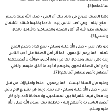
سألتماه»[5].
وهذا الحديث صريح في بابه، ذلك أن النبي – صلى الله عليه وسلم
– منع ابنته – وهي أحب الناس إليه – خادما يكفيها شقاء الأشغال
المنزلية؛ نظرا لأنه آثر أهل الصفة والمساكين والأرامل بالمال
والسبي[6].
ولو كان النبي – صلى الله عليه وسلم – يتبع هواه ويقدم المنح
لأهله – كما يزعم الزاعمون – لما آثر أهل الصفة على أحب الناس
إليه وهي ابنته، وقد قال لها في رواية أخرى: «والله لا أعطيكهما
وأدع أهل الصفة تطوى بطونهم لا أجد ما أنفق عليهم. ولكني
أبيعهم وأنفق عليهم أثمانهم»[7].
وعليه فإن السنة ليست – كما يزعمون – منحا وامتيازات من قبل
النبي – صلى الله عليه وسلم – لآل بيته، وإنما هي تشريع لازم دائم،
ولا مجال فيها للتفرقة بين المسلمين، ولا محاباة لأحد، ولو كان
ألصق الناس به وأحبهم إليه – فاطمة بنت رسول الله صلى الله
عليه وسلم.