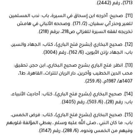
1713)، رقم (2442).
[11]. صحيح: أخرجه ابن إسحاق في السيرة، باب: ندب المسلمين
للعير وحذر أبي سفيان، (2/ 171). وصححه الألباني في هامش
تخريجه لفقه السيرة للغزالي ص218، برقم (218).
[12]. صحيح البخاري (بشرح فتح الباري)، كتاب: الجهاد والسير،
باب: الجهاد بإذن الأبوين، (6/ 162)، رقم (3004).
[13]. انظر: فتح الباري بشرح صحيح البخاري، ابن حجر، تحقيق:
محب الدين الخطيب وآخرين، دار الريان للتراث، القاهرة، ط1،
1407هـ/ 1987م، (6/ 259).
[14]. صحيح البخاري (بشرح فتح الباري)، كتاب: أحاديث الأنبياء،
باب: رقم (28)، (6/ 503)، رقم (3405).
[15]. صحيح البخاري (بشرح فتح الباري)، كتاب: فرض الخمس،
باب: ما كان النبي ـ صلى الله عليه وسلم ـ يعطي المؤلفة قلوبهم
وفيهم من الخمس ونحوه، (6/ 288)، رقم (3147).