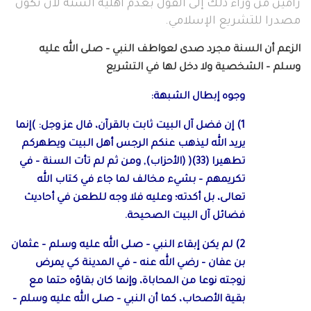
رامين من وراء ذلك إلى القول بعدم أهلية السنة لأن تكون
مصدرا للتشريع الإسلامي.
الزعم أن السنة مجرد صدى لعواطف النبي – صلى الله عليه
وسلم – الشخصية ولا دخل لها في التشريع
وجوه إبطال الشبهة:
1) إن فضل آل البيت ثابت بالقرآن، قال عز وجل: )إنما
يريد الله ليذهب عنكم الرجس أهل البيت ويطهركم
تطهيرا (33)( (الأحزاب), ومن ثم لم تأت السنة – في
تكريمهم – بشيء مخالف لما جاء في كتاب الله
تعالى، بل أكدته؛ وعليه فلا وجه للطعن في أحاديث
فضائل آل البيت الصحيحة.
2) لم يكن إبقاء النبي – صلى الله عليه وسلم – عثمان
بن عفان – رضي الله عنه – في المدينة كي يمرض
زوجته نوعا من المحاباة، وإنما كان بقاؤه حتما مع
بقية الأصحاب، كما أن النبي – صلى الله عليه وسلم –