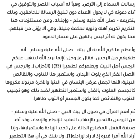
رسالات السماء إلى الأرض، وهيأ له أسباب النصر والتوفيق في
أداء دعوته كي لا يحول الأعداء دون تبليغ الرسالة للخافقين. وذلك
بتكريمه – صلى الله عليه وسلم – وإجلاله، ومن مستلزمات هذا
التكريم تكريم أهله وذويه لحكمة جليلة، وهي ألا يؤتى من قبلهم،
مما يكون له أثر ليس بالهين على مسار الدعوة.
وأعظم ما كرم الله به آل بيته – صلى الله عليه وسلم – أنه
طهرهم من الرجس، فقال عز وجل: )إنما يريد الله ليذهب عنكم
الرجس أهل البيت ويطهركم تطهيرا (33)( (الأحزاب), والرجس في
الأصل القذر الذي يلوث الأبدان، واستعير هنا للذنوب والنقائص
الدينية؛ لأنها تجعل عرض الإنسان في الدنيا والآخرة مرذولا مكروها
كالجسم الملوث بالقذر، واستعير التطهير لضد ذلك وهو تجنيب
الذنوب والنقائص كما يكون الجسم أو الثوب طاهرا.
ثم أنعم القرآن في صون آل بيت النبي – صلى الله عليه وسلم –
من الرجس بالتعبير بالإذهاب المفيد للإنجاء والإبعاد، وقد أخذ
صيغة الفعل المضارع الدالة على تجدد الإرادة واستمرارها، وإذا
أراد الله أمرا قدره إذ لا راد لإرادته[1]، ولا شك في أن هذا التطهير