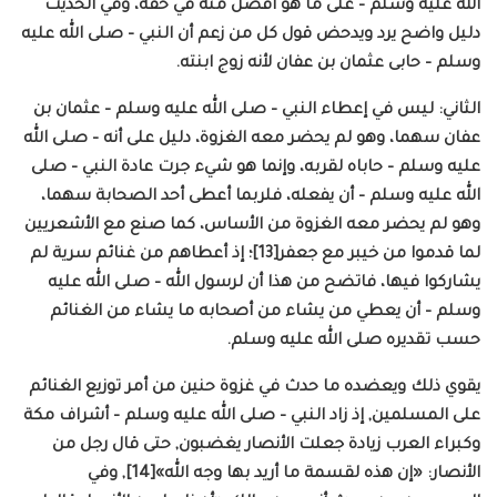
الله عليه وسلم – على ما هو أفضل منه في حقه، وفي الحديث
دليل واضح يرد ويدحض قول كل من زعم أن النبي – صلى الله عليه
وسلم – حابى عثمان بن عفان لأنه زوج ابنته.
الثاني: ليس في إعطاء النبي – صلى الله عليه وسلم – عثمان بن
عفان سهما، وهو لم يحضر معه الغزوة، دليل على أنه – صلى الله
عليه وسلم – حاباه لقربه، وإنما هو شيء جرت عادة النبي – صلى
الله عليه وسلم – أن يفعله، فلربما أعطى أحد الصحابة سهما،
وهو لم يحضر معه الغزوة من الأساس، كما صنع مع الأشعريين
لما قدموا من خيبر مع جعفر[13]؛ إذ أعطاهم من غنائم سرية لم
يشاركوا فيها، فاتضح من هذا أن لرسول الله – صلى الله عليه
وسلم – أن يعطي من يشاء من أصحابه ما يشاء من الغنائم
حسب تقديره صلى الله عليه وسلم.
يقوي ذلك ويعضده ما حدث في غزوة حنين من أمر توزيع الغنائم
على المسلمين, إذ زاد النبي – صلى الله عليه وسلم – أشراف مكة
وكبراء العرب زيادة جعلت الأنصار يغضبون, حتى قال رجل من
الأنصار: «إن هذه لقسمة ما أريد بها وجه الله»[14], وفي