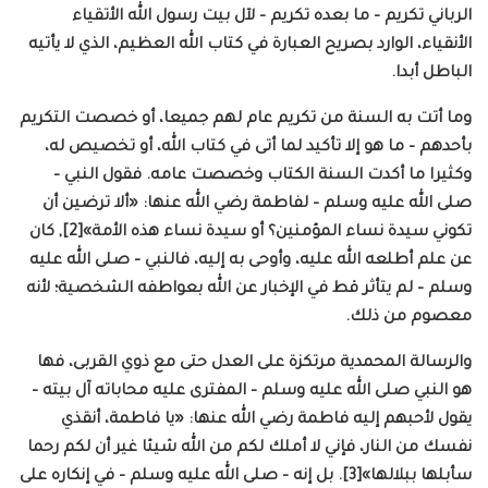
الرباني تكريم – ما بعده تكريم – لآل بيت رسول الله الأتقياء
الأنقياء، الوارد بصريح العبارة في كتاب الله العظيم، الذي لا يأتيه
الباطل أبدا.
وما أتت به السنة من تكريم عام لهم جميعا، أو خصصت التكريم
بأحدهم – ما هو إلا تأكيد لما أتى في كتاب الله، أو تخصيص له،
وكثيرا ما أكدت السنة الكتاب وخصصت عامه. فقول النبي –
صلى الله عليه وسلم – لفاطمة رضي الله عنها: «ألا ترضين أن
تكوني سيدة نساء المؤمنين؟ أو سيدة نساء هذه الأمة»[2], كان
عن علم أطلعه الله عليه، وأوحى به إليه، فالنبي – صلى الله عليه
وسلم – لم يتأثر قط في الإخبار عن الله بعواطفه الشخصية؛ لأنه
معصوم من ذلك.
والرسالة المحمدية مرتكزة على العدل حتى مع ذوي القربى، فها
هو النبي صلى الله عليه وسلم – المفترى عليه محاباته آل بيته –
يقول لأحبهم إليه فاطمة رضي الله عنها: «يا فاطمة، أنقذي
نفسك من النار، فإني لا أملك لكم من الله شيئا غير أن لكم رحما
سأبلها ببلالها»[3]. بل إنه – صلى الله عليه وسلم – في إنكاره على