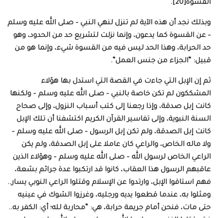
القسوة[20].
وبذلك نجد أن هذه الآية لم تنزل لنهي النبي – صلى الله عليه وسلم
– عن القسوة كما يدعون، وإنما نزلت لتشريع حد من الحدود، وهو
حد الحرابة، وهذا الحد ليس فيه من القسوة شيء، وإنما هو من
قبيل: “الجزاء من جنس العمل”.
ثم إن الإبل التي جاءت في القصة التي استدل بها هؤلاء
المشككون لم تكن خاصة بالنبي – صلى الله عليه وسلم – ولكنها
كانت إبل صدقة، وإذا رجعنا إلى كتب أسباب النزول، وإلى صحاح
السنة النبوية، وإلى تفاسير القرآن الكريم اكتشفنا أن تلك الإبل
كانت إبل الصدقة، ولم تكن إبل الرسول – صلى الله عليه وسلم –
ولا ماله الخاص، والراعي كان عاملا على إبل الصدقة، ولم يكن
الراعي الخاص لرسول الله – صلى الله عليه وسلم – وهؤلاء الذين
عاقبهم الرسول هذا العقاب، كانوا قد ارتكبوا عدة جرائم بشعة،
فهم استاقوا الإبل، وارتدوا عن الإسلام وقتلوا الراعي النوبي يسار..
ومثلوا به، عندما قطعوا يديه ورجليه، وغرزوا الشوك في عينيه
حتى مات، فنحن أمام جريمة حرابة، هي: “محاربة لله؛ أي: الكفر به..