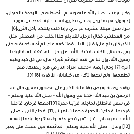
موتات؟ هلا أحددت شفرتك قبل أن تضجعها” [4] [5].
وكان يرغب – صلى الله عليه وسلم – أصحابه في الرحمة بالحيوان،
إذ يقول: «بينما رجل يمشي بطريق اشتد عليه العطش، فوجد
بئرا، فنزل فيها، فشرب ثم خرج، وإذا كلب يلهث، يأكل الثرى[6]
من العطش، فقال الرجل: لقد بلغ هذا الكلب من العطش مثل
الذي كان بلغ مني! فنزل البئر، فملأ خفه ماء، ثم أمسكه بفيه حتى
رقي، فسقى الكلب، فشكر الله – عز وجل – له، فغفر له، قالوا: يا
رسول الله، وإن لنا في هذه البهائم لأجرا؟ قال: في كل كبد رطبة
أجر».[7] وقال أيضا: «دخلت امرأة النار في هرة ربطتها، فلم
تطعمها، ولم تدعها تأكل من خشاش الأرض» [8] [9].
وهذه رحمته يفيض بها قلبه الكبير على عصفور صغير، قال عبد
الرحمن بن عبد الله: «كنا مع رسول الله – صلى الله عليه وسلم –
في سفر، فانطلق لحاجته، فرأينا حمرة [10]معها فرخان، فأخذنا
فرخيها، فجاءت الحمرة فجعلت تعرش[11]، فجاء النبي – صلى
الله عليه وسلم – قال: “من فجع هذه بولدها؟ ردوا ولدها إليها».
[12] وقال – صلى الله عليه وسلم – لعائشة حين قست على بعير