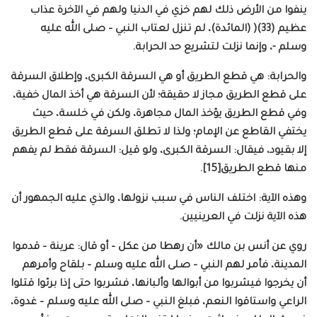
ينفوا من الأرض ذلك لهم خزي في الدنيا ولهم في الآخرة عذاب
عظيم (33)( (المائدة)، لم تنزل لعتاب النبي – صلى الله عليه
وسلم -، وإنما نزلت لتشريع حد الحرابة.
والحرابة: هي قطع الطريق أو هي السرقة الكبرى، وإطلاق السرقة
على قطع الطريق مجاز لا حقيقة؛ لأن السرقة هي أخذ المال خفية،
وفي قطع الطريق يؤخذ المال مجاهرة، ولكن في خلسة، حيث
يختفي القاطع عن الإمام؛ ولذا لا تطلق السرقة على قطع الطريق
إلا بقيود، فيقال: السرقة الكبرى، ولو قيل: السرقة فقط لم يفهم
منها قطع الطريق[15].
وهذه الآية: اختلف الناس في سبب نزولها، والذي عليه الجمهور أن
هذه الآية نزلت في العرينيين.
روي عن أنس بن مالك «أن رهطا من عكل – أو قال: عرينة – قدموا
المدينة، فأمر لهم النبي – صلى الله عليه وسلم – بلقاح وأمرهم
أن يخرجوا فيشربوا من أبوالها وألبانها، فشربوا حتى إذا برئوا قتلوا
الراعي واستاقوا النعم، فبلغ النبي – صلى الله عليه وسلم – غدوة،