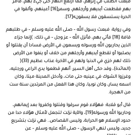
فبعث الطلب في إثرهم، فما ارتفع النهار حتى جيء بهم، فأمر
بهم فقطعت أيديهم وأرجلهم، وسمر[16] أعينهم، وألقوا في
الحرة يستسقون فلا يسقون»[17].
وفي رواية: فبعث رسول الله – صلى الله عليه وسلم – في طلبهم
قافة [18] فأتي بهم، فأنزل الله – عز وجل – في ذلك: )إنما جزاء
الذين يحاربون الله ورسوله ويسعون في الأرض فسادا أن يقتلوا أو
يصلبوا أو تقطع أيديهم وأرجلهم من خلاف أو ينفوا من الأرض
ذلك لهم خزي في الدنيا ولهم في الآخرة عذاب عظيم (33)(
(المائدة)، وقد حكى أهل السير: أنهم قطعوا يدي الراعي ورجليه،
وغرزوا الشوك في عينيه حتى مات، وأدخل المدينة ميتا، وكان
اسمه يسار، وكان نوبيا، وكان هذا الفعل من المرتدين سنة ست
من الهجرة.
قال أبو قلابة: فهؤلاء قوم سرقوا وقتلوا وكفروا بعد إيمانهم،
وحاربوا الله ورسوله[19]، والآية نزلت لتجعل لأمثال هؤلاء حدا من
حدود الإسلام هو الحرابة، وليس القصاص.. فهي نزلت بتشريع
جديد، وليس لنهي الرسول – صلى الله عليه وسلم – عن