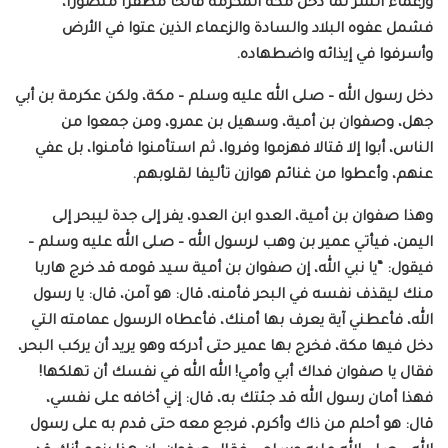
وزعماء الشر لما دخل مكة المكرمة فاتحا مظفرا منصورا،
فشمل عفوه البلاد والسادة والزعماء الذين عتوا في الأرض
وأسرفوا في إيذائه واضطهاده.
دخل رسول الله – صلى الله عليه وسلم – مكة، ولكن عكرمة بن أبي
جهل، وصفوان بن أمية، وسهيل بن عمرو، ومن جمعوا من
الناس، أبوا إلا قتالا فهزموا وفروا، ثم استأمنوا فأمنوا، بل عفي
عنهم، وأعطوا من غنائم هوازن تأليفا لقلوبهم.
وهذا صفوان بن أمية، العدو ابن العدو، يفر إلى جدة ليبحر إلى
اليمن، فيأتي عمير بن وهب لرسول الله – صلى الله عليه وسلم –
فيقول: “يا نبي الله، إن صفوان بن أمية سيد قومه قد خرج هاربا
منك ليقذف نفسه في البحر فأمنه، قال: هو آمن، قال: يا رسول
الله، فأعطني آية يعرف بها أمنك، فأعطاه الرسول عمامته التي
دخل فيها مكة، فخرج بها عمير حتى أدركه وهو يريد أن يركب البحر،
فقال يا صفوان فداك أبي وأمي! الله الله في نفسك أن تهلكها!
فهذا أمان رسول الله قد جئتك به، قال: إني أخافه على نفسي،
قال: هو أحلم من ذاك وأكرم، فرجع معه حتى قدم به على رسول