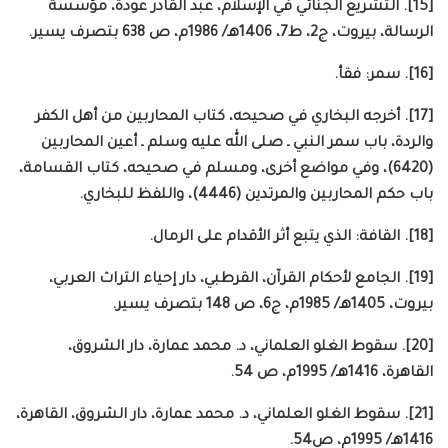
[15]. التشريع الجنائي في الإسلام، عبد القادر عودة، مؤسسة
الرسالة، بيروت، ج2، ط7، 1406هـ/ 1986م، ص 638 بتصرف يسير.
[16]. سمر: فقأ.
[17]. أخرجه البخاري في صحيحه، كتاب المحاربين من أهل الكفر
والردة، باب سمر النبي ـ صلى الله عليه وسلم ـ أعين المحاربين
(6420)، وفي مواضع أخرى، ومسلم في صحيحه، كتاب القسامة،
باب حكم المحاربين والمرتدين (4446)، واللفظ للبخاري.
[18]. القافة: الذي يتبع أثر الأقدام على الرمال.
[19]. الجامع لأحكام القرآن، القرطبي، دار إحياء التراث العربي،
بيروت، 1405هـ/ 1985م، ج6، ص 148 بتصرف يسير.
[20]. سقوط الغلو العلماني، د. محمد عمارة، دار الشروق،
القاهرة، 1416هـ/ 1995م، ص 54.
[21]. سقوط الغلو العلماني، د. محمد عمارة، دار الشروق، القاهرة،
1416هـ/ 1995م، ص54.