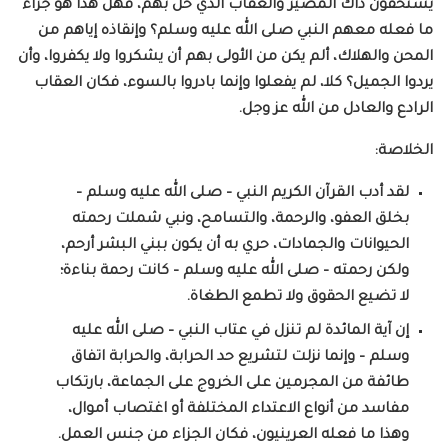
يستحقون ذاك المصير والعقاب الذي حل بهم، فهل هذا هو جزاء
ما فعله معهم النبي صلى الله عليه وسلم؟ وإنقاذه إياهم من
المحن والهلاك، ألم يكن من الأولى بهم أن يشكروا ولا يكفروا، وأن
يردوا الجميل؟ كلا، لم يفعلوا وإنما بادروا بالسوء، فكان العقاب
الرادع والعادل من الله عز وجل.
الخلاصة:
لقد أدب القرآن الكريم النبي – صلى الله عليه وسلم –
بخلق العفو، والرحمة، والتسامح، ونبي شملت رحمته
الحيوانات والجمادات، حري به أن يكون ببني البشر أرحم،
ولكن رحمته – صلى الله عليه وسلم – كانت رحمة بناءة؛
لا تضيع الحقوق ولا تطمع الطغاة.
إن آية المائدة لم تنزل في عتاب النبي – صلى الله عليه
وسلم – وإنما نزلت لتشريع حد الحرابة، والحرابة اتفاق
طائفة من المجرمين على الخروج على الجماعة، بارتكاب
مفاسد من أنواع الاعتداء المختلفة أو اغتصاب أموال،
وهذا ما فعله العرينيون، فكان الجزاء من جنس العمل.