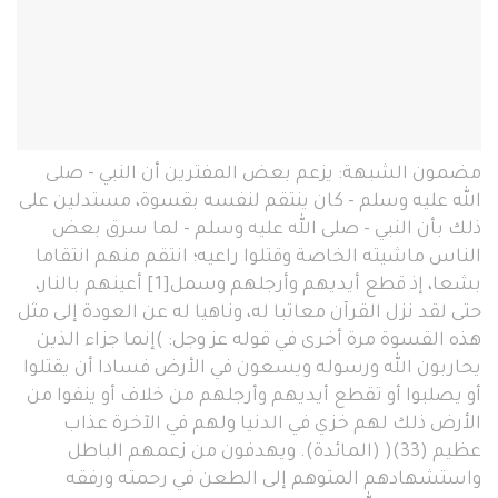
مضمون الشبهة: يزعم بعض المفترين أن النبي - صلى
الله عليه وسلم - كان ينتقم لنفسه بقسوة، مستدلين على
ذلك بأن النبي - صلى الله عليه وسلم - لما سرق بعض
الناس ماشيته الخاصة وقتلوا راعيه؛ انتقم منهم انتقاما
بشعا، إذ قطع أيديهم وأرجلهم وسمل[1] أعينهم بالنار،
حتى لقد نزل القرآن معاتبا له، وناهيا له عن العودة إلى مثل
هذه القسوة مرة أخرى في قوله عز وجل: )إنما جزاء الذين
يحاربون الله ورسوله ويسعون في الأرض فسادا أن يقتلوا
أو يصلبوا أو تقطع أيديهم وأرجلهم من خلاف أو ينفوا من
الأرض ذلك لهم خزي في الدنيا ولهم في الآخرة عذاب
عظيم (33)( (المائدة). ويهدفون من زعمهم الباطل
واستشهادهم المتوهم إلى الطعن في رحمته ورفقه