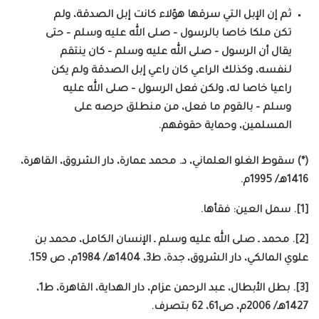
ثم إن الإبل التي سرقها هؤلاء كانت إبل الصدقة، ولم
تكن ملكا خاصا بالرسول – صلى الله عليه وسلم – حتى
يقال أن الرسول – صلى الله عليه وسلم – كان ينتقم
لنفسه، وكذلك الراعي كان راعي إبل الصدقة ولم يكن
راعيا خاصا له، ولكن فعل الرسول – صلى الله عليه
وسلم – بالقوم ما فعل، من منطلق حرصه على
المسلمين، وحماية حقوقهم.
(*) سقوط الغلو العلماني، د. محمد عمارة، دار الشروق، القاهرة،
1416هـ/ 1995م.
[1]. سمل العين: فقأها.
[2]. محمد ـ صلى الله عليه وسلم ـ الإنسان الكامل، محمد بن
علوي المالكي، دار الشروق، جدة، ط3، 1404هـ/ 1984م، ص 159.
[3]. بطل الأبطال، عبد الرحمن عزام، دار الهداية، القاهرة، ط1،
1427هـ/ 2006م، ص61، 62 بتصرف.