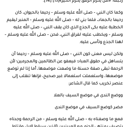
ركبته: «من يحرم الرفق يحرم الخير»[13] [14].
وكما كان النبي – صلى الله عليه وسلم – رحيما بالحيوان، كان
رحيما بالجماد، فلما بني له – صلى الله عليه وسلم – المنبر ليقيم
الخطبة عليه بكى الجذع الذي كان يقف النبي – صلى الله عليه
وسلم – ويخطب عليه؛ لفراق النبي، فحن – صلى الله عليه وسلم –
لهذا الجذع وتأسى عليه.
ولكن ليس معنى كون النبي – صلى الله عليه وسلم – رحيما أن
يتساهل في حقوق العباد؛ فيعفو عن الظالمين والمجرمين؛ لأن
الرحمة تبقى صفة حسنة ما وضعت موضعها، أما إذا لم توضع
موضعها، واستعملت استعمالا غير صحيح، فإنها تنقلب إلى
عنصر تخريب كما قال الشاعر:
ووضع الندى في موضع السيف بالعلا
مضر كوضع السيف في موضع الندى
فمع ما وصفناه به – صلى الله عليه وسلم – من الرحمة وجدناه
يتصرف بمنتهى الحزم مع العرينيين (الذين سرقوا الإبل وقتلوا