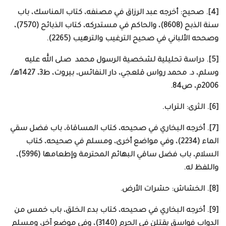
[4]. صحيح: أخرجه عبد الرزاق في مصنفه، كتاب المناسك، باب
سنة الذبح (8608)، والحاكم في مستدركه، كتاب الذبائح (7570)،
وصححه الألباني في صحيح الترغيب والترهيب (2265).
[5]. دراسة تحليلية لشخصية الرسول محمد صلى الله عليه
وسلم، د. محمد رواس قلعجي، دار النفائس، بيروت، ط3، 1427هـ/
2006م، ص84.
[6]. الثرى: التراب.
[7]. أخرجه البخاري في صحيحه، كتاب المساقاة، باب فضل سقي
الماء (2234)، وفي مواضع أخرى، ومسلم في صحيحه، كتاب
السلام، باب فضل ساقي البهائم المحترمة وإطعامها (5996)،
واللفظ له.
[8]. الخشاش: حشرات الأرض.
[9]. أخرجه البخاري في صحيحه، كتاب بدء الخلق، باب خمس من
الدواب فواسق يقتلن في الحرم (3140)، وفي موضع آخر، ومسلم