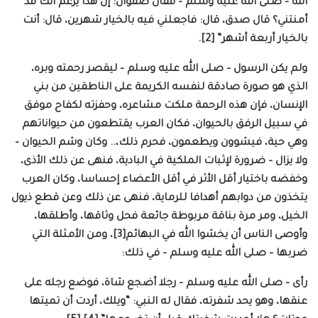
الله – صلى الله عليه وسلم – فقال صفوان: إن هذا يزعم أنك قد
أمنتني؟ قال صدق، قال: فاجعلني فيه بالخيار شهرين، قال: أنت
بالخيار أربعة أشهر” [2].
ولم يكن الرسول – صلى الله عليه وسلم – ليقصر رحمته وبره،
الذي هو صورة صادقة لنفسه الكريمة على الناطقين من بني
الإنسان، فإن هذه الرحمة ملكت مشاعره، وحفزته لكفاح موفق
في سبيل الرفق بالحيوان، فكان العرب يقتطعون من حيواناتهم
وهي حية، فيشوون ويطعمون، فحرم ذلك،.. وكان وشم الحيوان –
ولا يزال – ضرورة لإثبات الملكية في البادية، فنهى عن ذلك الأذى،
وخفضه باختيار أقل الأثر في أقل الأعضاء إحساسا، وكان العرب
يتخذون من دوابهم أهدافا للرماية، فنهى عن ذلك وعن قطع ذيول
الخيل، ومر مرة بناقة مربوطة جائعة فحل وثاقها، وأطلقها،
وأوصى الناس أن يخشوا الله في البهائم[3]، ومن الأمثلة التي
ضربها – صلى الله عليه وسلم – في ذلك:
رأى – صلى الله عليه وسلم – رجلا أضجع شاة، فوضع رجله على
عنقها، وهو يحد شفرته، فقال له النبي: “ويلك، أردت أن تميتها