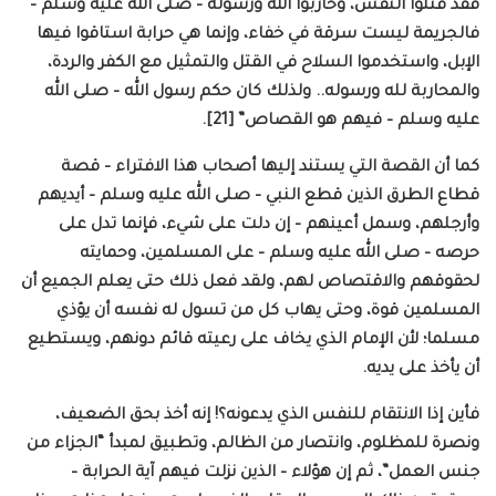
فقد قتلوا النفس، وحاربوا الله ورسوله – صلى الله عليه وسلم –
فالجريمة ليست سرقة في خفاء، وإنما هي حرابة استاقوا فيها
الإبل، واستخدموا السلاح في القتل والتمثيل مع الكفر والردة،
والمحاربة لله ورسوله.. ولذلك كان حكم رسول الله – صلى الله
عليه وسلم – فيهم هو القصاص” [21].
كما أن القصة التي يستند إليها أصحاب هذا الافتراء – قصة
قطاع الطرق الذين قطع النبي – صلى الله عليه وسلم – أيديهم
وأرجلهم، وسمل أعينهم – إن دلت على شيء، فإنما تدل على
حرصه – صلى الله عليه وسلم – على المسلمين، وحمايته
لحقوقهم والاقتصاص لهم، ولقد فعل ذلك حتى يعلم الجميع أن
المسلمين قوة، وحتى يهاب كل من تسول له نفسه أن يؤذي
مسلما؛ لأن الإمام الذي يخاف على رعيته قائم دونهم، ويستطيع
أن يأخذ على يديه.
فأين إذا الانتقام للنفس الذي يدعونه؟! إنه أخذ بحق الضعيف،
ونصرة للمظلوم، وانتصار من الظالم، وتطبيق لمبدأ “الجزاء من
جنس العمل”، ثم إن هؤلاء – الذين نزلت فيهم آية الحرابة –