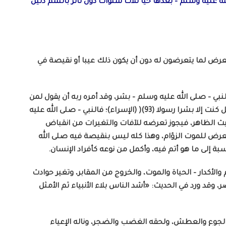
له عليه وسلم – بعدها حيا ثلاث سنوات دون تأثر بالسم دليل
يتعرض لما يتعرضون له دون أن يكون ذلك عيبا أو نقيصة في
لنبي – صلى الله عليه وسلم – بشر، وقد أمره ربه أن يقول لمن
يسأله أن يأتي بالخوارق والمعجزات: )قل سبحان ربي هل كنت إلا بشرا رسولا (93)( (الإسراء)؛ فالنبي – صلى الله عليه
 الظاهر، فيجوز تعرضه للآفات والتغيرات من انقباض
عرض للموت الزؤام، وهذا كله ليس بنقيصة فيه صلى الله
ة إلى ما هو أتم فيه، وأكمل من نوعه كأفراد الإنسان.
 والأكدار – الحياة والموت، والخروج من المقابر، وتغير حوادث
وقد ورد في الحديث: «أشد الناس بلاء الأنبياء ثم الأمثل
له عليه وسلم – الحر والقر[2]، وأدركه الجوع والعطش، ولحقه الغضب والضجر، وناله الإعياء