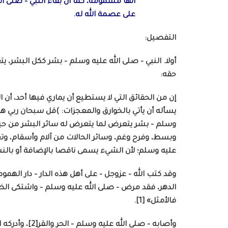
أنها مسمومة، كما أن بقاء النبي – صلى ال
على عصمة الله له.
التفصيل:
أولا. النبي – صلى الله عليه وسلم – بشر ككل البشر، 
حقه:
إن من الحقائق التي لا يستطيع أن يماري فيها أحد، أن ا
وسلم – بشر يتعرض لما يتعرض له سائر البشر من حيث
وبسط، وفرح وغم، وسائر الحالات من آلام وأسقام، وت
عليه وسلم؛ لأن الشيء يسمى ناقصا بالإضافة أو بالنسب
وقد كتب الله – عزوجل – على أهل هذه الدار – دار الهموم
الدهر، فقد مرض – صلى الله عليه وسلم – واشتكى الضر، 
فالأمثل» [1].
وأصابه – صلى ال