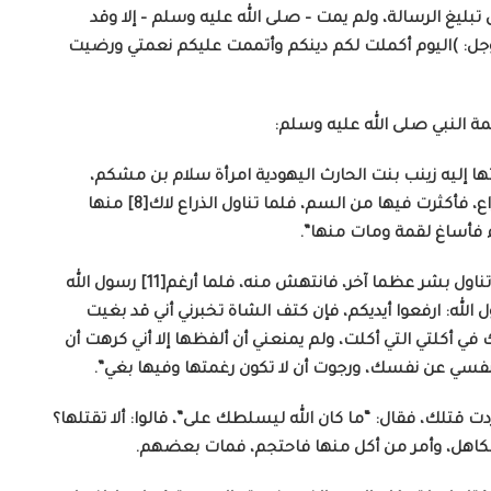
بليغ الرسالة، ولم يمت – صلى الله عليه وسلم – إلا وقد
وجل: )اليوم أكملت لكم دينكم وأتممت عليكم نعمتي ورضيت
ة النبي صلى الله عليه وسلم:
ا إليه زينب بنت الحارث اليهودية امرأة سلام بن مشكم،
وكانت سألت أي عضو من الشاة أحب إليه؟ فقيل: الذراع، فأكثرت فيها من السم، فلما تناول الذراع لاك[8] منها
وفي مغازي عروة: “فتناول الذراع فانتهش[10] منها، وتناول بشر عظما آخر، فانتهش منه، فلما أرغم[11] رسول الله
الله: ارفعوا أيديكم، فإن كتف الشاة تخبرني أني قد بغيت
في أكلتي التي أكلت، ولم يمنعني أن ألفظها إلا أني كرهت أن
ردت قتلك، فقال: “ما كان الله ليسلطك على”، قالوا: ألا تقتلها؟
 الكاهل، وأمر من أكل منها فاحتجم، فمات بعضهم.