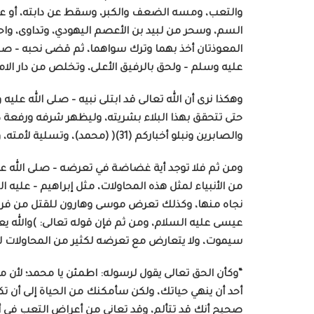
السم، وسحر من لبيد بن الأعصم اليهودي، وتداوى، واح
المعوذتان أخذ بهما وترك سواهما، ثم قضى نحبه – صلى 
عليه وسلم – ولحق بالرفيق الأعلى، وتخلص من دار الامتحا
وهكذا نرى أن الله تعالى قد ابتلى نبيه – صلى الله ع
حتى تتحقق بهذا البلاء بشريته، وليظهر شرفه ورفعة د
والصابرين ونبلو أخباركم (31)( (محمد)، وتسلية لأمته، وتذكرة لهم ليتأسوا به في البلاء.
ومن ثم فلا توجد أية غضاضة في تعرضه – صلى الله علي
من الأنبياء لمثل هذه المحاولات، مثل إبراهيم – عليه ا
نجاه منها، وكذلك تعرض موسى وهارون للقتل من فرعون
سيموت، ولا يتعارض مع تعرضه لكثير من المحاولات لق
“وكأن الحق تعالى يقول لرسوله: اطمئن يا محمد؛ لأن م
أحد أن ينهي حياتك، ولكن سأمكنك من الحياة إلى أن ت
صحيح أنك قد تتألم، وقد تعاني من أعراض التعب في أثنا