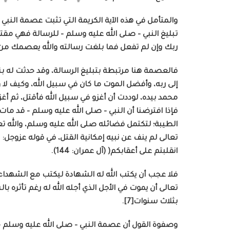
والمتأمل في هذه الآية الكريمة التي تثبت عصمة النبي
تبليغ النبي – صلى الله عليه وسلم – للرسالة فهي مقترنة
ربك وإن لم تفعل فما بلغت رسالته والله يعصمك من الناس إن الل
فالعصمة هنا مرتبطة بتبليغ الرسالة، وقد حدثت له بنعم
إلى ربه، وأفضل الموت ما كان في سبيل الله، وكيف لا 
فإذا افترضنا أن النبي – صلى الله عليه وسلم – قد ما
تعالى لم ينف عن نبيه إمكانية القتل، في قوله عزوجل:
انقلبتم على أعقابكم( (آل عمران: 144).
فلا عجب أن يكتب الله له الشهادة ليكتب مع الشهداء
تعالى أن يموت في الأجل الذي أجله الله له رغم تأثره
بثلاث سنوات[7].
وصفوة القول أن عصمة النبي – صلى الله عليه وسلم – ث