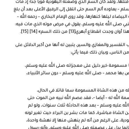
تلها، ولقد كان السم الذي وضعته اليهودية قويا جدا؛ إذ مات
سلم – يعاوده ألم السم حتى انتقل إلى الرفيق الأعلى بعد أن بلغ
البيضاء ليلها كنهارها، وقد روى الإمام البخاري – رحمه الله –
نبي صلى الله عليه وسلم، يقول في مرض موته الذي مات فيه:
طاع أبهري[13] من ذلك السم» [14] [15].
تفسير والمغازي والسير، يتبين له أنها من أكبر الدلائل على
 الناس، وبيان ذلك فيما يأتي:
نها مسمومة خير دليل على معجزاته صلى الله عليه وسلم،
 بها محمد – صلى الله عليه وسلم – دون سائر الأنبياء،
له من هذه الشاة المسمومة سما قاتلا في الحال،
مة الله له – أيضا -، فقد عصم الله نبيه من الموت حتى
لله عليه وسلم – بعد هذه الحادثة ثلاث سنوات، ولو لم
 الشاة مباشرة، كما مات بشر بن البراء حيث تغير لونه
دية، على الرغم من أنه لم ينهش منها إلا نهشة واحدة،
إنما يدل على عصمته صلى الله عليه وسلم، وأنه رسول