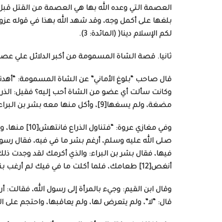
العصمة التي وعده الله بها هي العصمة من القتل قبل ت
بلغها على أكمل وجه، وقد شهد الله بهذا في قوله عز
لكم الإسلام دينا( (المائدة: 3).
ثانيا. قصة الشاة المسمومة من أكبر الدلائل علي عصم
قال صاحب “بلوغ الأماني” عن الشاة المسمومة: “أهدته
مضغة، ولم يسغها[9]، وأكل منها معه بشر بن البراء فأساغ لقمة ومات منها”.
صلى الله عليه وسلم، أرغم بشر ما في فيه، فقال رسول 
فيها، فقال بشر بن البراء: والذي أكرمك لقد وجدت ذلك 
أنغص[12] طعامك، فلما أكلت ما في فيك لم أرغب بنفسي عن نفسك، ورجوت أن لا تكون رغمتها وفيها بغي”.
وقال ابن القيم: وجيء بالمرأة إلى رسول الله، فقالت: أ
قال: “لا”، ولم يتعرض لها، ولم يعاقبها، واحتجم على