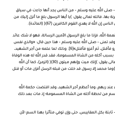
 – صلى الله عليه وسلم – من الناس يجد أنها جاءت في سياق
 بها، فالله تعالى يقول: )يا أيها الرسول بلغ ما أنزل إليك من
ه لا يهدي القوم الكافرين (67)( (المائدة).
ة الله، فإذا ما بلغ الرسول الأمين الرسالة، فهو لا شك عائد
وقد تمنى – صلى الله عليه وسلم – هذا حين قال: «والذي نفس
محمد بيده، لوددت أن أغزو في سبيل الله فأقتل، ثم أغزو فأقتل، ثم أغزو فأقتل»[6]. وذلك لما علمه من أجر الشهيد،
ت بسبب أكله من الشاة المسمومة، فقد قدر الله له هذه الوفاة
الطيبة؛ لتكتمل فضائله صلى الله عليه وسلم، والله تعالى يقول: )إنك ميت وإنهم ميتون (30)( (الزمر)، كما أن الله
 )وما محمد إلا رسول قد خلت من قبله الرسل أفإن مات أو قتل
 عند ربهم، وما أعظم أجر الشهيد، وقد اقتضت حكمة الله
 بالسم من لحظة أكله من الشاة المسمومة؛ إذ مات بعد ذلك
ابتة بكل المقاييس، حتى وإن توفي متأثرا بهذا السم؛ لأن