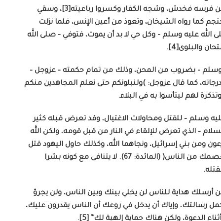
والتعب، ومسه الضعف والكبر، وسقط عن دابته، أو عن فرسه فخدش، وشجه الكفار وكسروا رباعيته[3]، وسقي
تجم كما رواه الشيخان، وتعوذ من أعين الإنس، فلما نزلت
الله عليه وسلم – وكل حي لا بد أن يموت، فتوفي – صلى الله
ن والبلوى[4].
ليه وسلم – بضروب من المحن، وذلك من تمام حكمته – عزوجل –
رجاته، كما قال عزوجل: )ولنبلونكم حتى نعلم المجاهدين منكم
ه وسلم – للقتل ومحاولات الاغتيال، وقد تعرض قبله كثير
لسلام – الذي تعرض للإلقاء في النار من قبل قومه، ولكن الله
 ومن بني إسرائيل، ونجاهما الله، وكذلك حاول اليهود قتل
عيسى عليه السلام، ومن ثم فإن قوله تعالى: )والله يعصمك من الناس( (المائدة: 67). لا يتنافى مع كونه بشرا
تله.
ن أرسلك هداية للناس لن يخلي بينك وبين الناس، ولن يجرؤ
كمل رسالتك، وإياك أن يدخل في روعك أن الناس يقدرون عليك،
ء الدعوة، ولكن هناك حماية إلهية لك” [5].