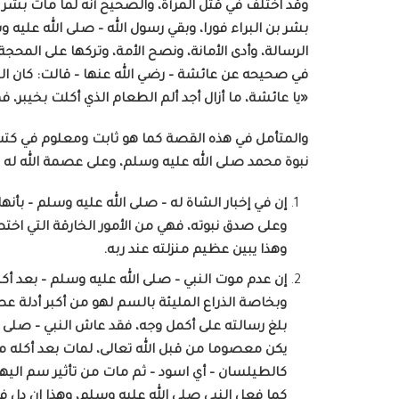
وقد اختلف في قتل المرأة، والصحيح أنه لما مات بشر ق
بشر بن البراء فورا، وبقي رسول الله – صلى الله عليه و
الرسالة، وأدى الأمانة، ونصح الأمة، وتركها على المحجة 
في صحيحه عن عائشة – رضي الله عنها – قالت: كان ال
«يا عائشة، ما أزال أجد ألم الطعام الذي أكلت بخيبر، فهذا أوان وجدت انق
والمتأمل في هذه القصة كما هو ثابت ومعلوم في كتب ال
نبوة محمد صلى الله عليه وسلم، وعلى عصمة الله له من
إن في إخبار الشاة له – صلى الله عليه وسلم – بأ
وعلى صدق نبوته، فهي من الأمور الخارقة التي اختص
وهذا يبين عظيم منزلته عند ربه.
إن عدم موت النبي – صلى الله عليه وسلم – بعد أك
وبخاصة الذراع المليئة بالسم لهو من أكبر أدلة عص
بلغ رسالته على أكمل وجه، فقد عاش النبي – صلى ا
يكن معصوما من قبل الله تعالى، لمات بعد أكله من
كالطيلسان – أي اسود – ثم مات من تأثير سم اليهو
كما فعل النبي صلى الله عليه وسلم، وهذا إن دل ف