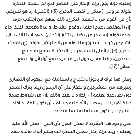
وعليه؛ فإنه يجوز ترك الإنكار على المصر الذي لم تنفعه التذكرة،
لقوله عز وجل: )فذكر إن نفعت الذكرى (9)( (الأعلى)؛ إذ هو تعريض
بأن في القوم من لا تنفعه الذكرى، ذلك يفهم من اجتلاب حرف
(إن) المقتضي عدم احتمال وقوع الشرط أو ندرة وقوعه، لذلك جاء
بعده بقوله )سيذكر من يخشى (10)( (الأعلى)، فهو استئناف بياني
ناشئ عن قوله: )فذكر( وما لحقه من الاعتراض بقوله: )إن نفعت
الذكرى (9)( (الأعلى) المشعر بأن التذكير لا ينتفع به جميع
المذكرين، وهذا معنى قول ابن عباس: تنفع أوليائي ولا تنفع
أعدائي”[17].
وعلى هذا فإنه لا يجوز الاحتجاج بالمعاملة مع اليهود أو النصارى
وغيرهم من المشركين والكفار على أن الرسول ربما يترك المنكر
دون نهي عنه لعلمه أن إنكاره لا يفيد؛ وذلك لأن من شروط صحة
دلالة تقرير النبي – صلى الله عليه وسلم – أن يكون المقر منقادا
للشرع؛ بأن يكون مسلما سامعا مطيعا.
ففي وجود هذا الشرط لا يمكن القول بأن النبي – صلى الله عليه
وسلم – ربما ترك إنكار بعض المنكر؛ لأنه يعلم أنه لا فائدة منه،