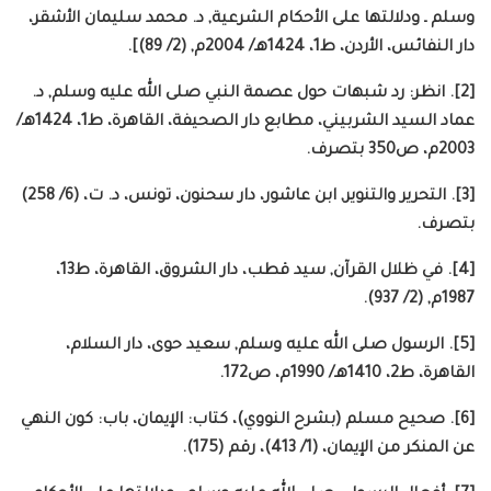
وسلم ـ ودلالتها على الأحكام الشرعية, د. محمد سليمان الأشقر،
دار النفائس، الأردن، ط1، 1424هـ/ 2004م, (2/ 89)].
[2]. انظر: رد شبهات حول عصمة النبي صلى الله عليه وسلم, د.
عماد السيد الشربيني، مطابع دار الصحيفة، القاهرة، ط1، 1424هـ/
2003م، ص350 بتصرف.
[3]. التحرير والتنوير, ابن عاشور، دار سحنون، تونس، د. ت، (6/ 258)
بتصرف.
[4]. في ظلال القرآن, سيد قطب، دار الشروق، القاهرة، ط13،
1987م, (2/ 937).
[5]. الرسول صلى الله عليه وسلم, سعيد حوى، دار السلام،
القاهرة، ط2، 1410هـ/ 1990م، ص172.
[6]. صحيح مسلم (بشرح النووي)، كتاب: الإيمان، باب: كون النهي
عن المنكر من الإيمان، (1/ 413)، رقم (175).