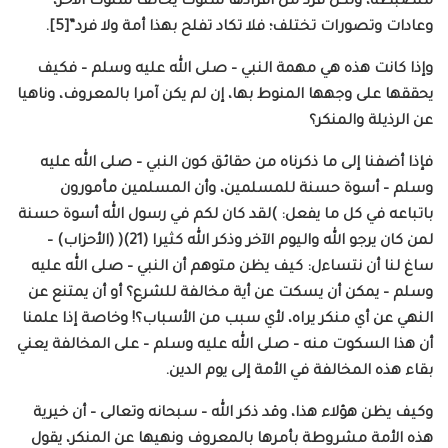
منضبطة، ولكل فرد من أفرادها سلوك يخالف سلوك الآخر،
وعادات وتصورات تختلف؛ فلا تكاد تفلح بهذا أمة ولا فرد”[5].
وإذا كانت هذه هي مهمة النبي – صلى الله عليه وسلم – فكيف
يحققها على وجهها المنوط بها، إن لم يكن آمرا بالمعروف، وناهيا
عن الرذيلة والمنكر؟
فإذا أضفنا إلى ما ذكرناه من حقائق كون النبي – صلى الله عليه
وسلم – أسوة حسنة للمسلمين، وأن المسلمين مأمورون
باتباعه في كل ما يفعل: )لقد كان لكم في رسول الله أسوة حسنة
لمن كان يرجو الله واليوم الآخر وذكر الله كثيرا (21)( (الأحزاب) –
ساغ لنا أن نتساءل: كيف يظن متوهم أن النبي – صلى الله عليه
وسلم – يمكن أن يسكت عن أية مخالفة للشرع؟ أو أن يمتنع عن
النهي عن أي منكر يراه، لأي سبب من الأسباب؟! وخاصة إذا علمنا
أن هذا السكوت منه – صلى الله عليه وسلم – على المخالفة يعني
بقاء هذه المخالفة في الأمة إلى يوم الدين.
وكيف يظن هؤلاء هذا، وقد ذكر الله – سبحانه وتعالى – أن خيرية
هذه الأمة مشروطة بأمرها بالمعروف ونهيها عن المنكر، يقول