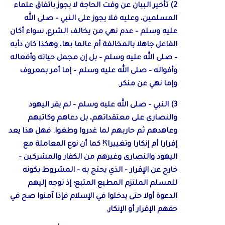
2) تأخير البيان عن وقت الحاجة لا يجوز باتفاق علماء
المسلمين، وعليه فلا يجوز على النبي – صلى الله
عليه وسلم – عدم نهي من يخالف الشرع, سواء أكان
الفاعل جاهلا بالمخالفة أم عالما بها، وهكذا كان دأبه
– صلى الله عليه وسلم – بل إن مجمل حياته وأفعاله
وأقواله – صلى الله عليه وسلم – إما أمر بمعروف
وإما نهي عن منكر.
3) النبي – صلى الله عليه وسلم – لم يقر اليهود
والنصارى على معتقداتهم، بل دعاهم وكاتبهم
وعاهدهم ثم حاربهم لما غدروا وطغوا. فهل هذا يعد
إقرارا أم إنكارا وتغييرا؟! كما أن نوع المعاملة مع
اليهود والنصارى وغيرهم من الكفار والمشركين –
خارج عن الإقرار – الذي يحتج به – المشروط بكونه
للمسلم الملتزم المطيع المتبع؛ إذ توجه إليهم
الدعوة أولا حتى يدخلوا في الإسلام فإذا آمنوا صح في
حقهم الإقرار أو الإنكار.