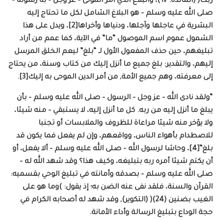
ربك( (المائدة: ٦٧)، والبلاغ الذي أمر المولى – عز وجل – به رسوله –
صلى الله عليه وسلم – هو البلاغ الشامل لكل ما تحتاج إليه
البشرية في عاجلها وآجلها، ودنياها وأخراها[2]، ويدل على هذا
الشمول عموم اسم الموصول “ما” في الآية، كما عمم من أراد
تبليغهم، حين حذف المفعول الأول لـ “بلغ” ليعم الخلق المرسل
إليهم، والتقدير: بلغ جميع ما أنزل إليك من كتاب وسنة، من يحتاج
إلى معرفته، وهم جميع الأمة, من أمر الدين الموحى به إليك[3].
“ولقد نادى الله – عز وجل – الرسول – صلى الله عليه وسلم – بأن
يبلغ ما أنزل إليه من ربه. كل ما أنزل إليه، لا يستبقي – منه شيئا،
ولا يؤخر منه شيئا مراعاة للظروف والملابسات أو تجنبا
للاصطدام بأهواء الناس، وواقعهم، وإن لم يفعل فما يكون قد
بلغ”[4]، وحاشا لرسول الله – صلى الله عليه وسلم – ألا يفعل، أو
أن يكتم شيئا أمره ربه بتبليغه، وكيف هذا؟ وقد شهد الله له –
صلى الله عليه وسلم – بصدقه وأمانته في تبليغ الوحي بقسميه:
القرآن والسنة، فلقد نفى عنه الضن به؛ إذ يقول: )وما هو على
الغيب بضنين (24)( (التكوير), وقد شهد له أصحابه الكرام في
حجة الوداع بتبليغ الرسالة وأداء الأمانة.