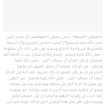
مضمون الشبهة: يدعي بعض المتوهمين أن تقرير النبي
صلى الله عليه وسلم[1] ليس حجة في الشرع، وأن السنة
التقريرية غير واجبة الاتباع؛ ويستدلون على ذلك بأن سكوته
- صلى الله عليه وسلم - وعدم إنكاره منكرا يحدث أمامه أمر
محتمل؛ إذ من الجائز أن يسكت النبي - صلى الله عليه
وسلم - عن الإنكار لعلمه أن فاعل الفعل لم يبلغه
التحريم، إذ لم يكن الفعل إذ ذاك محرما. كما أنه من الجائز
أيضا أن يسكت النبي - صلى الله عليه وسلم - عن النهي
عن فعل ما؛ لأنه أنكر على فاعله مرة فلم ينته عن فعله،
وعلم أن إنكاره عليه مرة أخرى لا يفيد، ولذلك لم يعاوده,
كما حدث في إقراره اليهود والنصارى على معتقداتهم.
ويتساءلون: هل مثل هذا الإقرار، الذي يحاك حوله كثير من