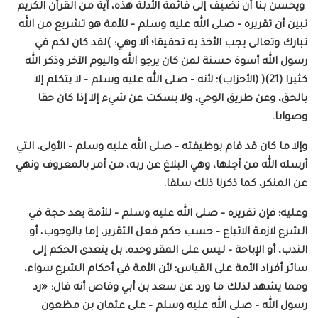
ويحسن بنا أن نضيف إلى قائمة الأدلة هذه، آية من القرآن الكريم
تبين أن تقريره – صلى الله عليه وسلم – للأمة هو تشريع من الله
تبارك وتعالى يجب الأخذ به تحقيقا؛ ألا وهي: )لقد كان لكم في
رسول الله أسوة حسنة لمن كان يرجو الله واليوم الآخر وذكر الله
كثيرا (21)( (الأحزاب)؛ لأنه – صلى الله عليه وسلم – لا يتكلم إلا
بالحق، وعن طريق الوحي، ولا يسكت عن شيء إلا إذا كان حقا
وصوابا.
وإلا ما كان قد قام بوظيفته – صلى الله عليه وسلم – الأولى، التي
أرسله الله من أجلها، وهي البلاغ عن ربه، من أمر بالمعروف ونهي
عن المنكر، كما ذكرنا ذلك سلفا.
وعليه؛ فإن تقريره – صلى الله عليه وسلم – للأمة يعد حجة في
الشرع لازمة الاتباع – حسب حكم فعل التقرير، إما بالوجوب، أو
الندب، أو الإباحة – ليس على المقر وحده، بل يتعدى الحكم إلى
سائر أفراد الأمة على القياس؛ لأن الأمة في أحكام الشرع سواء،
ومما يشهد لذلك ما ورد عن سعد بن أبي وقاص أنه قال: «رد
رسول الله – صلى الله عليه وسلم – على عثمان بن مظعون