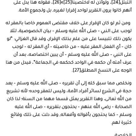
التبتل[24]، ولوأذن له لاختصينا[25]»[26]، فقوله هذا يدل على
أنهم كانوا يرون التقرير لواحد إقرارا لغيره, بل ولجموع الأمة.
ومن ثم لو كان الإقرار على خلاف مقتضى العموم خاصا بالمقر له
لوجب على النبي – صلى الله عليه وسلم – بيان الخصوصية، لئلا
يكون ذلك تلبيسا على من علم بذلك الإقرار، وقد قال الغزالي: “لو
كان – أي الفعل المقر عليه – من خاصيته – أي المقر له – لوجب
على النبي – صلى الله عليه وسلم – أن يبين اختصاصه، بعد أن
عرف أمته أن حكمه في الواحد كحكمه في الجماعة”، فيدل من هذا
الوجه على النسخ المطلق[27].
ونخلص مما سبق كله إلى أن تقريره – صلى الله عليه وسلم – يعد
حجة في الشرع لسائر أفراد الأمة، وليس للمقر وحده؛ لأنه تشريع
من الله تعالى، وهذا التقرير يمثل قسما مهما من السنة؛ لذا كان
الصحابة – رضي الله عنهم – يحتجون بتقريره – صلى الله عليه
وسلم – كما يحتجون بأقواله وأفعاله, وقد دلت على ذلك وقائع
كثيرة لهم.
الخلاصة: