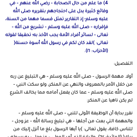
4) ما علم من حال الصحابة – رضي الله عنهم – في
وقائع كثيرة يدل على احتجاجهم بتقريره صلى الله
عليه وسلم؛ إذ التقارير تمثل قسما مهما من السنة،
فإقراره – صلى الله عليه وسلم – تشريع من الله –
تعالى – لسائر أفراد الأمة يجب الأخذ به؛ تحقيقا لقوله
تعالى: )لقد كان لكم في رسول الله أسوة حسنة(
(الأحزاب: ٢١).
التفصيل:
أولا. مهمة الرسول – صلى الله عليه وسلم – هي التبليغ عن ربه
من خلال الأمر بالمعروف والنهي عن المنكر، ولو سكت النبي –
صلى الله عليه وسلم – عما كان يفعل أمامه مما يخالف الشرع
لم يكن ناهيا عن المنكر:
نقرر بداية أن الوظيفة الأولى للنبي – صلى الله عليه وسلم –
والمهمة التي بعث من أجلها – هي تبليغ رسالة الله – عز وجل –
للناس كافة، يقول تعالى: )يا أيها الرسول بلغ ما أنزل إليك من