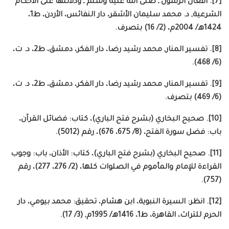
[7]. أفعال الرسول ـ صلى الله عليه وسلم ـ ودلالتها على الأحكام
الشرعية, د. محمد سليمان الأشقر، دار النفائس، الأردن، ط1،
1424هـ/ 2004م، (2/ 16) بتصرف.
[8]. تفسير المنار, محمد رشيد رضا، دار الفكر، دمشق، ط2، د. ت،
(6/ 468).
[9]. تفسير المنار, محمد رشيد رضا، دار الفكر، دمشق، ط2، د. ت،
(6/ 469) بتصرف.
[10]. صحيح البخاري (بشرح فتح الباري)، كتاب: فضائل القرآن،
باب: فضل سورة الفتح، (8/ 675، 676)، رقم (5012).
[11]. صحيح البخاري (بشرح فتح الباري)، كتاب: الأذان، باب: وجوب
القراءة للإمام والمأموم في الصلوات كلها، (2/ 276، 277)، رقم
(757).
[12]. انظر: السيرة النبوية، ابن هشام، تحقيق: محمد بيومي، دار
الحرم للتراث، القاهرة، ط1، 1416هـ/ 1995م, (3/ 17).