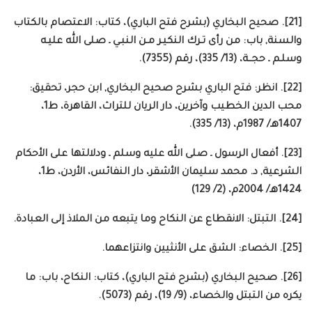
[21]. صحيح البخاري (بشرح فتح الباري)، كتاب: الاعتصام بالكتاب
والسنة, باب: من رأى تـرك النكيـر مـن النبـي ـ صلى الله عليـه
وسلـم ـ حجــة، (13/ 335)، رقم (7355).
[22]. انظر: فتح الباري بشرح صحيح البخاري, ابن حجر، تحقيق:
محب الدين الخطيب وآخرين، دار الريان للتراث، القاهرة، ط1،
1407هـ/ 1987م، (13/ 335).
[23]. أفعال الرسول ـ صلى الله عليه وسلم ـ ودلالتها على الأحكام
الشرعية, د. محمد سليمان الأشقر، دار النفائس، الأردن، ط1،
1424هـ/ 2004م، (2/ 129)
[24]. التبتل: الانقطاع عن النكاح وما يتبعه من الملاذ إلى العبادة.
[25]. الخصاء: الشق على الأنثيين وانتزاعهما.
[26]. صحيح البخاري (بشرح فتح الباري)، كتاب: النكاح، باب: ما
يكره من التبتل والخصاء، (9/ 19)، رقم (5073).