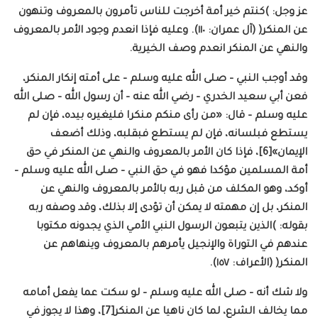
عز وجل: )كنتم خير أمة أخرجت للناس تأمرون بالمعروف وتنهون
عن المنكر( (آل عمران: ١١٠). وعليه فإذا انعدم وجود الأمر بالمعروف
والنهي عن المنكر انعدم وصف الخيرية.
وقد أوجب النبي – صلى الله عليه وسلم – على أمته إنكار المنكر،
فعن أبي سعيد الخدري – رضي الله عنه – أن رسول الله – صلى الله
عليه وسلم – قال: «من رأى منكم منكرا فليغيره بيده، فإن لم
يستطع فبلسانه، فإن لم يستطع فبقلبه، وذلك أضعف
الإيمان»[6]، فإذا كان الأمر بالمعروف والنهي عن المنكر في حق
أمة المسلمين مؤكدا فهو في حق النبي – صلى الله عليه وسلم –
أوكد، وهو المكلف من قبل ربه بالأمر بالمعروف والنهي عن
المنكر، بل إن مهمته لا يمكن أن تؤدى إلا بذلك، وقد وصفه ربه
بقوله: )الذين يتبعون الرسول النبي الأمي الذي يجدونه مكتوبا
عندهم في التوراة والإنجيل يأمرهم بالمعروف وينهاهم عن
المنكر( (الأعراف: ١٥٧).
ولا شك أنه – صلى الله عليه وسلم – لو سكت عما يفعل أمامه
مما يخالف الشرع، لما كان ناهيا عن المنكر[7]، وهذا لا يجوز في