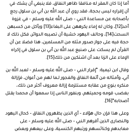
أما إذا كان المقر له منافقا ظاهر النفاق، فلا ينبغي أن يشك في
أن إقراره ليس بحجة، فقد روي أن عبد الله بن أبي بن سلول رجع
بأصحابه عن مساعدة النبي – صلى الله عليه وسلم – في غزوة
أحد[12]، وكان له إماء يكرههن على البغاء[13] ويأكل من كسبهن
السحت[14]، وحالف اليهود خشية أن تصيبه الدوائر، فكل ذلك لا
حجة فيه على جواز صدور مثله من المسلمين، هذا فضلا عن أن
القرآن لم يسكت على صنيع عبد الله بن أبي بن سلول في إكراه
الإماء على الزنا بعد أن اشتكين من ذلك[15].
وقال ابن تيمية: “إقرار النبي – صلى الله عليه وسلم – لعبد الله بن
أبي، وأمثاله من أئمة النفاق والفجور لـما لهم من أعوان، فإزالة
منكره بنوع من عقابه مستلزمة إزالة معروف أكثر من ذلك،
بغضب قومه وحميتهم، وبنفور الناس إذا سمعوا أن محمدا يقتل
أصحابه”[16].
وعلى هذا فإن حال هؤلاء – أي الذين يظهرون النفاق – كحال اليهود
والنصارى الذين أقرهم النبي – صلى الله عليه وسلم – على
معابدهم وكنائسهم ورتبهم الكنسية، وعلى بيعهم وبعض