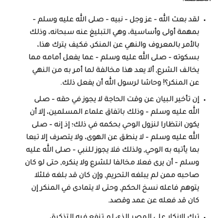
لقد بعث الله – عز وجل – نبيه – صلى الله عليه وسلم –
بمهمة أولى وأساسية، وهي التبليغ عنه سبحانه، وذلك
بالأمر بالمعروف والنهي عن المنكر، فكيف يترك هذا،
بسكوته – صلى الله عليه وسلم – عما يفعل أمامه مما
يخالف الشرع, ألا يعد هذا مخالفة لما أمر به من النهي
عن المنكر؟! وحاشا لرسول الله أن يفعل ذلك.
إن تأخير البيان عن وقت الحاجة لا يجوز في حقه – صلى
الله عليه وسلم – وذلك باتفاق علماء المسلمين، إلا أن
يكون انتظارا لنزول الوحي بحكمه في ذلك؛ إذ إنه – صلى
الله عليه وسلم – لا ينطق عن الهوى، ولا يتصرف إلا تبعا
بما يأتيه به الوحي, ولذلك فلا يجوز للنبي – صلى الله عليه
وسلم – أن يرى فعلا مخالفا للشرع ولا ينكره, حتى لو كان
صاحبه ممن لم يبلغه التحريم, وإن كان قد بلغه فلئلا
يتوهم فاعله نسخ الحكم, وحتى لا يتمادى في المنكر إن
كان قد فعله عن عمد وقصد.
ترك الإنكار على المصر الذي لم تنفع فيه التذكرة،