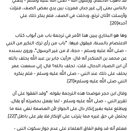
قد ناهزت الاحتلام، ورسول الله – صلى الله عليه وسلم – يصلي
بالناس بمنى إلى غير جدار، فمررت بين يدي بعض الصف، فنزلت
وأرسلت الأتان ترتع، ودخلت في الصف، فلم ينكر ذلك علي
أحد»[20].
وها هو البخاري يبين هذا الأمر في ترجمة باب من أبواب كتاب
الاعتصام بالسنة، فيقول فيها: “باب من رأى ترك النكير من النبي
– صلى الله عليه وسلم – حجة، لا من غير الرسول”، وروى بسنده
عن محمد بن المنكدر أنه قال: «رأيت جابر بن عبد الله يحلف بالله
أن ابن الصياد الدجال، قلت: تحلف بالله؟ قال: إني سمعت عمر
يحلف على ذلك عند النبي – صلى الله عليه وسلم – فلم ينكره
النبي صلى الله عليه وسلم»[21].
وقال ابن حجر موضحا هذه الترجمة بقوله: “وقد اتفقوا على أن
تقرير النبي – صلى الله عليه وسلم – لما يفعل بحضرته أو يقال،
ويطلع عليه بغير إنكار دال على الجواز؛ لأن العصمة تنفي عنه ما
يحتمل في حق غيره مما يترتب على الإنكار فلا يقر على باطل”[22].
فعلم أنه قد وقع اتفاق العلماء على عدم جواز سكوت النبي –