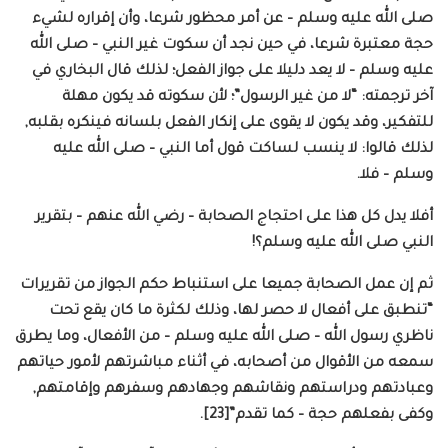
صلى الله عليه وسلم – عن أمر محظور شرعا، وأن إقراره لشيء
حجة معتبرة شرعا، في حين نجد أن سكوت غير النبي – صلى الله
عليه وسلم – لا يعد دليلا على جواز الفعل؛ لذلك قال البخاري في
آخر ترجمته: “لا من غير الرسول”؛ لأن سكوته قد يكون مهلة
للتفكير، وقد يكون لا يقوى على إنكار الفعل بلسانه فينكره بقلبه,
لذلك قالوا: لا ينسب لساكت قول أما النبي – صلى الله عليه
وسلم – فلا.
أفلا يدل كل هذا على احتجاج الصحابة – رضي الله عنهم – بتقرير
النبي صلى الله عليه وسلم؟!
ثم إن عمل الصحابة جميعا على استنباط حكم الجواز من تقريرات
“تنطبق على أفعال لا حصر لها، وذلك لكثرة ما كان يقع تحت
ناظري رسول الله – صلى الله عليه وسلم – من الأفعال، وما يطرق
سمعه من الأقوال من أصحابه، في أثناء مباشرتهم لأمور حياتهم
وعبادتهم ودراستهم ونقاشهم وجهادهم وسفرهم وإقامتهم,
وكفى بفعلهم حجة – كما تقدم”[23].