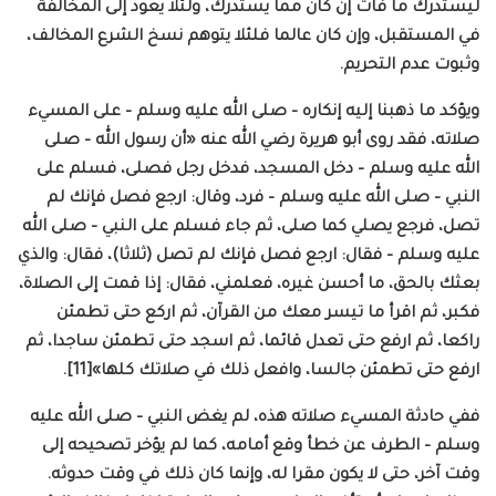
ليستدرك ما فات إن كان مما يستدرك، ولئلا يعود إلى المخالفة
في المستقبل، وإن كان عالما فلئلا يتوهم نسخ الشرع المخالف،
وثبوت عدم التحريم.
ويؤكد ما ذهبنا إليه إنكاره – صلى الله عليه وسلم – على المسيء
صلاته، فقد روى أبو هريرة رضي الله عنه «أن رسول الله – صلى
الله عليه وسلم – دخل المسجد، فدخل رجل فصلى، فسلم على
النبي – صلى الله عليه وسلم – فرد، وقال: ارجع فصل فإنك لم
تصل، فرجع يصلي كما صلى، ثم جاء فسلم على النبي – صلى الله
عليه وسلم – فقال: ارجع فصل فإنك لم تصل (ثلاثا)، فقال: والذي
بعثك بالحق، ما أحسن غيره، فعلمني، فقال: إذا قمت إلى الصلاة،
فكبر، ثم اقرأ ما تيسر معك من القرآن، ثم اركع حتى تطمئن
راكعا، ثم ارفع حتى تعدل قائما، ثم اسجد حتى تطمئن ساجدا، ثم
ارفع حتى تطمئن جالسا، وافعل ذلك في صلاتك كلها»[11].
ففي حادثة المسيء صلاته هذه، لم يغض النبي – صلى الله عليه
وسلم – الطرف عن خطأ وقع أمامه، كما لم يؤخر تصحيحه إلى
وقت آخر، حتى لا يكون مقرا له، وإنما كان ذلك في وقت حدوثه.