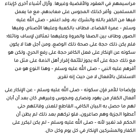
مراسيمهم في العقود والأقضية وغيرها. وأزال أشياء أخرى كإيذاء
المسلمين. وأقر كذلك المجوس على معابدهم، مع ما يعمل
فيها من الكفر بالله والشرك به، وقد اعتمر – صلى الله عليه
وسلم – عمرة القضاء، فطاف بالكعبة وعليها الأصنام، وفيها
الصور، وطاف بين الصفا والمروة وعليهما تمثالان لإساف ونائلة؛
فلم يكن ذلك حجة على صحة ذلك الوضع، ومن أجل هذا لا يكون
سكوته عن الإنكار على فعل الكافر حجة على رفع الحرج، ولكن هو
مع ذلك حجة على أنه يجوز للأئمة إقرار أهل الذمة على مثل ما
أقرهم عليه النبي – صلى الله عليه وسلم – وهذا النوع هو من
الاستدلال بالأفعال لا من حيث إنه تقرير.
وإيضاحا للأمر فإن سكوته – صلى الله عليه وسلم – عن الإنكار على
أفعال الكفار من يهود ونصارى ومجوس وغيرهم, كان بعد أن أبان
لهم ما حصل به البيان الكافي، القاطع للعذر، وقاتلهم حتى
أعطوا الجزية وهم صاغرون، فلو تركهم بعد ذلك لم يظن أن
الحكم قد تغير؛ لأنه – صلى الله عليه وسلم – لم يكن ليكرر على
الكفار والمشركين الإنكار في كل يوم وكل حال.