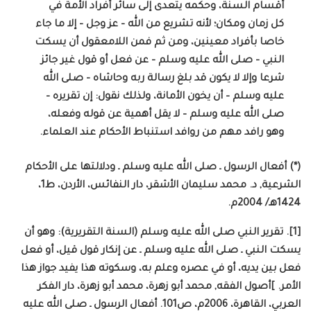
أقسام السنة، وحكمه يتعدى إلى سائر أفراد الأمة في
كل زمان ومكان؛ لأنه تشريع من الله – عز وجل – إلا ما جاء
خاصا بأفراد معينين، ومن ثم فمن اللامعقول أن يسكت
النبي – صلى الله عليه وسلم – عن فعل أو قول غير جائز
شرعا وإلا لا يكون قد بلغ رسالة ربه وحاشاه – صلى الله
عليه وسلم – أن يخون الأمانة، ولذلك نقول: إن تقريره –
صلى الله عليه وسلم – لا يقل أهمية عن قوله وفعله،
وهو رافد مهم من روافد استنباط الأحكام عند العلماء.
(*) أفعال الرسول ـ صلى الله عليه وسلم ـ ودلالتها على الأحكام
الشرعية, د. محمد سليمان الأشقر، دار النفائس، الأردن، ط1،
1424هـ/ 2004م.
[1]. تقرير النبي صلى الله عليه وسلم (السنة التقريرية): وهو أن
يسكت النبي ـ صلى الله عليه وسلم ـ عن إنكار قول قيل، أو فعل
فعل بين يديه، أو في عصره وعلم به، وسكوته هذا يفيد جواز هذا
الأمر. ]أصول الفقه, محمد أبو زهرة، محمد أبو زهرة، دار الفكر
العربي، القاهرة، 2006م، ص101. أفعال الرسول ـ صلى الله عليه