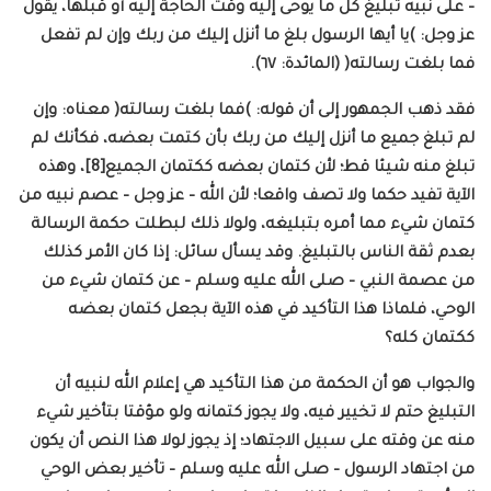
– على نبيه تبليغ كل ما يوحى إليه وقت الحاجة إليه أو قبلها، يقول
عز وجل: )يا أيها الرسول بلغ ما أنزل إليك من ربك وإن لم تفعل
فما بلغت رسالته( (المائدة: ٦٧).
فقد ذهب الجمهور إلى أن قوله: )فما بلغت رسالته( معناه: وإن
لم تبلغ جميع ما أنزل إليك من ربك بأن كتمت بعضه، فكأنك لم
تبلغ منه شيئا قط؛ لأن كتمان بعضه ككتمان الجميع[8]، وهذه
الآية تفيد حكما ولا تصف واقعا؛ لأن الله – عز وجل – عصم نبيه من
كتمان شيء مما أمره بتبليغه، ولولا ذلك لبطلت حكمة الرسالة
بعدم ثقة الناس بالتبليغ. وقد يسأل سائل: إذا كان الأمر كذلك
من عصمة النبي – صلى الله عليه وسلم – عن كتمان شيء من
الوحي، فلماذا هذا التأكيد في هذه الآية بجعل كتمان بعضه
ككتمان كله؟
والجواب هو أن الحكمة من هذا التأكيد هي إعلام الله لنبيه أن
التبليغ حتم لا تخيير فيه، ولا يجوز كتمانه ولو مؤقتا بتأخير شيء
منه عن وقته على سبيل الاجتهاد؛ إذ يجوز لولا هذا النص أن يكون
من اجتهاد الرسول – صلى الله عليه وسلم – تأخير بعض الوحي