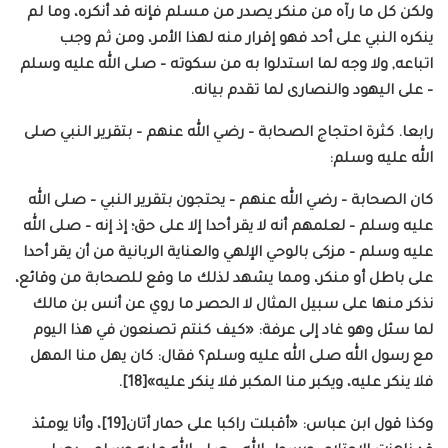
ولكن كل ما رآه من منكر يصدر من مسلم فإنه قد أنكره، وما لم
ينكره النبي على أحد فهو إقرار منه لهذا الأمر، ومن ثم وجب
اتباعه, ولا وجه لما استدلوا به من سكوته – صلى الله عليه وسلم
– على اليهود والنصارى لما تقدم بيانه.
رابعا. كثرة احتجاج الصحابة – رضي الله عنهم – بتقرير النبي صلى
الله عليه وسلم:
كان الصحابة – رضي الله عنهم – يحتجون بتقرير النبي – صلى الله
عليه وسلم – لعلمهم أنه لا يقر أحدا إلا على حق؛ إذ إنه – صلى الله
عليه وسلم – مزكى بالوحي الإلهي والعناية الربانية من أن يقر أحدا
على باطل أو منكر، ومما يشهد لذلك ما وقع للصحابة من وقائع،
نذكر منها على سبيل المثال لا الحصر ما روي عن أنس بن مالك
لما سئل وهو غاد إلى عرفة: «كيف كنتم تصنعون في هذا اليوم
مع رسول الله صلى الله عليه وسلم؟ فقال: كان يهل منا المهل
فلا ينكر عليه، ويكبر منا المكبر فلا ينكر عليه»[18].
وكذا قول ابن عباس: «أقبلت راكبا على حمار أتان[19]، وأنا يومئذ