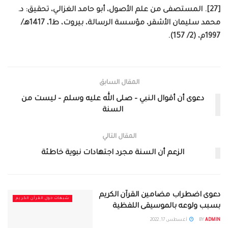
[27]. المستصفى من علم الأصول، أبو حامد الغزالي، تحقيق: د.
محمد سليمان الأشقر، مؤسسة الرسالة، بيروت، ط1، 1417هـ/
1997م، (2/ 157).
المقال السابق
دعوى أن أقوال النبي – صلى الله عليه وسلم – ليست من
السنة
المقال التالي
الزعم أن السنة مجرد اجتهادات نبوية خاطئة
دعوى اضطراب مضامين القرآن الكريم
شبهات حول القرآن الكريم
بسبب ولوعه بالموسيقى اللفظية
ADMIN
BY
أغسطس 17, 2022