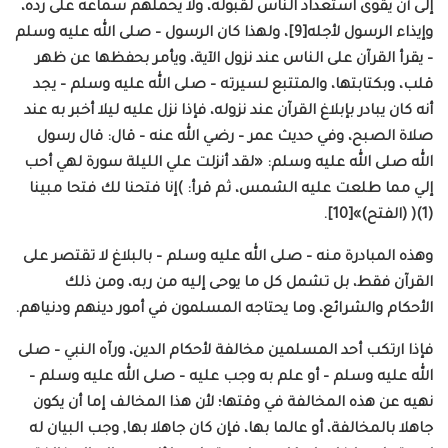
إلى أن يقوى استعداد الناس لقبوله، ولا يحملهم سماعه على رده،
وإيذاء الرسول لأجله[9]، ولهذا كان الرسول – صلى الله عليه وسلم
– يقرأ القرآن على الناس عند نزول الآية، ويأمر بحفظها عن ظهر
قلب، وبكتابتها، والمتتبع لسيرته – صلى الله عليه وسلم – يجد
أنه كان يبادر بإبلاغ القرآن عند نزوله، فإذا نزل عليه ليلا أخبر به عند
صلاة الصبح، وفي حديث عمر – رضي الله عنه – قال: قال رسول
الله صلى الله عليه وسلم: «لقد أنزلت علي الليلة سورة لهي أحب
إلي مما طلعت عليه الشمس، ثم قرأ: )إنا فتحنا لك فتحا مبينا
(1)( (الفتح)»[10].
وهذه المبادرة منه – صلى الله عليه وسلم – بالبلاغ لا تقتصر على
القرآن فقط، بل تشمل كل ما يوحى إليه من ربه، ومن ذلك
الأحكام والشرائع، وما يحتاجه المسلمون في أمور دينهم ودنياهم.
فإذا ارتكب أحد المسلمين مخالفة لأحكام الدين، ورآه النبي – صلى
الله عليه وسلم – أو علم به وجب عليه – صلى الله عليه وسلم –
نهيه عن هذه المخالفة في وقتها؛ لأن هذا المخالف إما أن يكون
جاهلا بالمخالفة، أو عالما بها، فإن كان جاهلا بها, وجب البيان له