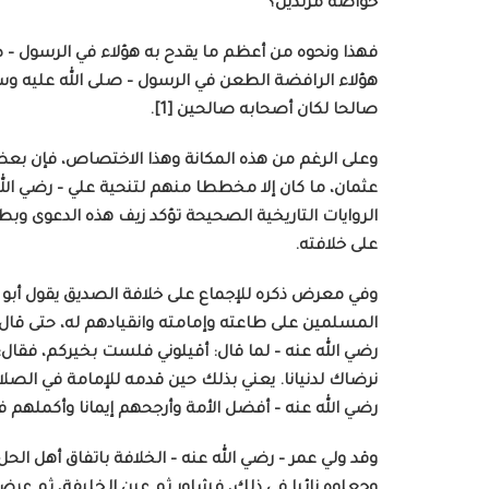
خواصه مرتدين؟
فهذا ونحوه من أعظم ما يقدح به هؤلاء في الرسول – صلى
هؤلاء الرافضة الطعن في الرسول – صلى الله عليه وسل
صالحا لكان أصحابه صالحين [1].
وعلى الرغم من هذه المكانة وهذا الاختصاص، فإن بعض 
عثمان، ما كان إلا مخططا منهم لتنحية علي – رضي ال
الروايات التاريخية الصحيحة تؤكد زيف هذه الدعوى وبطل
على خلافته.
وفي معرض ذكره للإجماع على خلافة الصديق يقول أبو بك
المسلمين على طاعته وإمامته وانقيادهم له، حتى قال أم
رضي الله عنه – لما قال: أقيلوني فلست بخيركم، فقال: ل
نرضاك لدنيانا. يعني بذلك حين قدمه للإمامة في الصلاة
رضي الله عنه – أفضل الأمة وأرجحهم إيمانا وأكملهم فهم
وقد ولي عمر – رضي الله عنه – الخلافة باتفاق أهل الحل
وجعلوه نائبا في ذلك، فشاور ثم عين الخليفة، ثم عرض