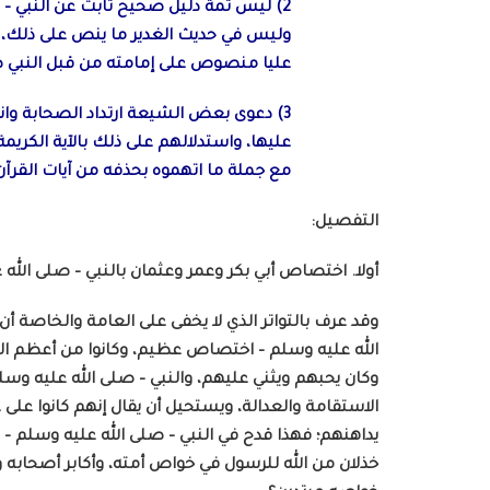
2) ليس ثمة دليل صحيح ثابت عن النبي – 
وليس في حديث الغدير ما ينص على ذلك، ث
عليا منصوص على إمامته من قبل النبي ص
3) دعوى بعض الشيعة ارتداد الصحابة وانق
عليها، واستدلالهم على ذلك بالآية الكريم
مع جملة ما اتهموه بحذفه من آيات القرآن،
التفصيل:
أولا. اختصاص أبي بكر وعمر وعثمان بالنبي – صلى الله
وقد عرف بالتواتر الذي لا يخفى على العامة والخاصة أن 
الله عليه وسلم – اختصاص عظيم، وكانوا من أعظم ال
وكان يحبهم ويثني عليهم، والنبي – صلى الله عليه وسلم
الاستقامة والعدالة، ويستحيل أن يقال إنهم كانوا على غ
يداهنهم؛ فهذا قدح في النبي – صلى الله عليه وسلم –
خذلان من الله للرسول في خواص أمته، وأكابر أصحابه و