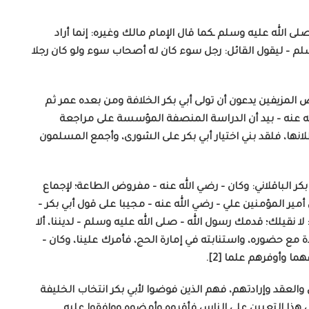
 الله عليه وسلم ـكما قال الإمام مالك وغيره: إنما أراد
م – ليقول القائل: رجل سوء كان له أصحاب سوء ولو كان رجلا
المزيفين يدعون أن تولى أبي بكر الخلافة ومن بعده عمر ثم
له عنه – بيد أن الدراسة المنصفة المؤسسة على مراجعة
انها، فلقد بني اختيار أبي بكر على الشورى، وأجمع المسلمون
ر الباقلاني: وكان – رضي الله عنه – مفروض الطاعة؛ لإجماع
ير المؤمنين علي – رضي الله عنه – مجيبا على قول أبي بكر –
ا نقيلك؛ قدمك رسول الله – صلى الله عليه وسلم – لديننا، ألا
 مع حضوره، واستنابته في إمارة الحج، فأمرك علينا، وكان –
ا وأوفرهم علما [2].
 والعقد وإرادتهم، فهم الذين فوضوا لأبي بكر انتخاب الخليفة
 هذا التعيين على الناس فأقروه وأمضوه ووافقوا عليه.