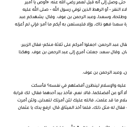
حتى وصل إلى أنه قيل لعمر رضي الله عنه: «أوص يا أمير
ء النفر – أو الرهط الذين توفي رسول الله – صلى الله عليه
 وطلحة، وسعدا، وعبد الرحمن بن عوف. وقال: يشهدكم عبد
 سعدا فهو ذاك، وإلا فليستعن به أيكم ما أمر؛ فإني لم أعزله
ل عبد الرحمن: اجعلوا أمركم على ثلاثة منكم؛ فقال الزبير:
ان. وقال سعد: جعلت أمري إلى عبد الرحمن بن عوف. وهكذا
ن، وعبد الرحمن بن عوف.
والله عليه والإسلام لينظرن أفضلهم في نفسه؟ فأسكت
لا آلو عن أفضلكما، قالا: نعم، فأخذ بيد أحدهما فقال: لك قرابة
لام ما قد علمت، فالله عليك لئن أمرتك لتعدلن، ولئن أمرت
قال له مثل ذلك، فلما أخذ الميثاق قال: ارفع يدك يا عثمان