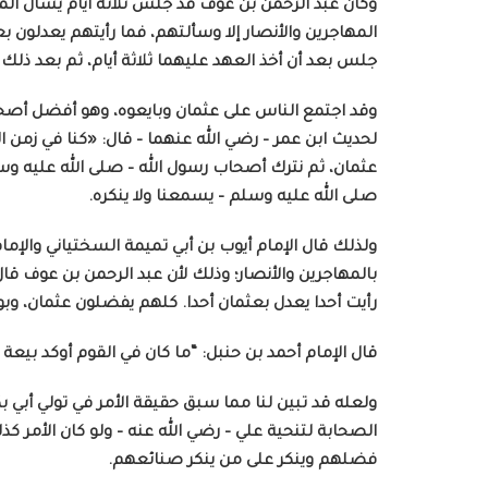
وكان عبد الرحمن بن عوف قد جلس ثلاثة أيام يسأل المها
المهاجرين والأنصار إلا وسألتهم، فما رأيتهم يعدلون بعث
جلس بعد أن أخذ العهد عليهما ثلاثة أيام، ثم بعد ذلك ا
وقد اجتمع الناس على عثمان وبايعوه، وهو أفضل أصحاب
لحديث ابن عمر – رضي الله عنهما – قال: «كنا في زمن الن
صلى الله عليه وسلم – يسمعنا ولا ينكره.
ولذلك قال الإمام أيوب بن أبي تميمة السختياني والإما
بالمهاجرين والأنصار؛ وذلك لأن عبد الرحمن بن عوف قال:
رأيت أحدا يعدل بعثمان أحدا. كلهم يفضلون عثمان، وبو
قال الإمام أحمد بن حنبل: “ما كان في القوم أوكد بيعة م
ولعله قد تبين لنا مما سبق حقيقة الأمر في تولي أبي 
الصحابة لتنحية علي – رضي الله عنه – ولو كان الأمر كذل
فضلهم وينكر على من ينكر صنائعهم.