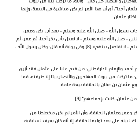
جرين والأنصار حتى قال: “والله، ما تركت بيتا من بيوت
مان أحدا”، أي أن هذا الأمر لم يكن مباشرة في البيعة، وإنما
ختار عثمان.
 رسول الله – صلى الله عليه وسلم – بعد أبي بكر، وعمر،
بي – صلى الله عليه وسلم – لا نعدل بأبي بكر أحدا، ثم عمر، ثم
عثمان، ثم نترك أصحاب رسول الله – صلى الله عليه وسلم – لا نفاضل بينهم».[8] وفي رواية أنه قال: وكان رسول الله –
م أحمد والإمام الدارقطني: من قدم عليا على عثمان فقد أزرى
 ما تركت من بيوت المهاجرين والأنصار بيتا إلا طرقته، فما
يع عثمان بن عفان بالخلافة بيعة عامة.
ن عثمان، كانت بإجماعهم” [9].
بكر وعمر وعثمان الخلافة، وأن الأمر لم يكن مخططا من
ك لبينه علي بعد توليه الخلافة، إلا أنه كان يعرف لسابقيه