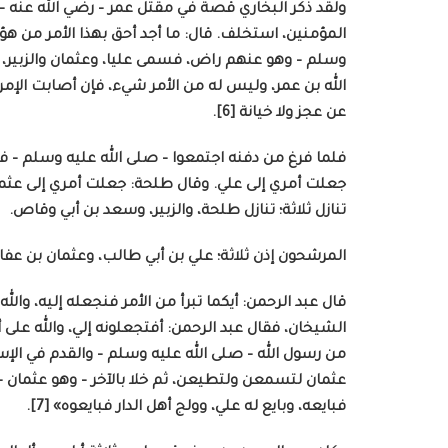
ولقد ذكر البخاري قصة في مقتل عمر – رضي الله عنه – 
المؤمنين، استخلف. قال: ما أجد أحق بهذا الأمر من هؤلا
وسلم – وهو عنهم راض، فسمى عليا، وعثمان والزبير،
الله بن عمر، وليس له من الأمر شيء، فإن أصابت الإمرة
عن عجز ولا خيانة [6].
فلما فرغ من دفنه اجتمعوا – صلى الله عليه وسلم – فقا
جعلت أمري إلى علي. وقال طلحة: جعلت أمري إلى عثم
تنازل ثلاثة؛ تنازل طلحة، والزبير، وسعد بن أبي وقاص.
المرشحون إذن ثلاثة؛ علي بن أبي طالب، وعثمان بن عفا
قال عبد الرحمن: أيكما تبرأ من الأمر فنجعله إليه، 
الشيخان، فقال عبد الرحمن: أفتجعلونه إلي، والله على أ
من رسول الله – صلى الله عليه وسلم – والقدم في الإس
عثمان لتسمعن ولتطيعن، ثم خلا بالآخر – وهو عثمان – ف
فبايعه، وبايع له علي، وولج أهل الدار فبايعوه» [7].