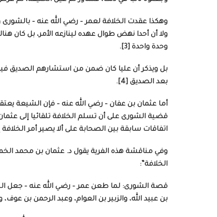
وهكذا عقدت الخلافة لعمر – رضي الله عنه – بالشورى وا
ولا أن أحدا نهض طوال عهده لينازعه الأمر، بل كان هن
وحدة واحدة [3].
بل ويذكر أن عليا كان ضمن من استشارهم الصديق فيمن ي
بعد الصديق [4].
أما عثمان بن عفان – رضي الله عنه – فإن الشيعة يعتقد
قضية الشورى على أن تسلم الخلافة تلقائيا إلى عثمان
اتفاقات سابقة بين الصحابة على ألا يصير أمر الخلافة إلى 
وفي مناقشة هذه الفرية يقول د. عثمان بن محمد الخم
الخلافة”:
قصة الشورى: لما طعن عمر – رضي الله عنه – جعل الخ
بن عبيد الله، والزبير بن العوام، وعبد الرحمن بن عوف