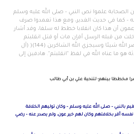
لصحابة علموا نص النبي - صلى الله عليه وسلم
نه - كما في حديث الغدير، ومع هذا تعمدوا صرف
زعمون أن هذا كان انقلابا خطط له سلفا، وقد أشار
خلت من قبله الرسل أفإن مات أو قتل انقلبتم
على أعقابكم ومن ينقلب على عقبيه فلن يضر الله شيئا وسيجزي الله الشاكرين (144)( (آل
ة هو ما عناه الله في لفظ "انقلبتم". هادفين إلى
 أمرا مخططا بينهم؛ لتنحية علي بن أبي طالب
م بالنبي – صلى الله عليه وسلم – وكان توليهم الخلافة
فسه أقر بخلافتهم وكان لهم خير عون، ولم يصدر عنه – رضي