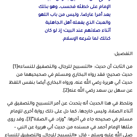
الإمام على خطئه فحسب، وهو بذلك
يعد أمرا عارضا، وليس من باب اللهو
والعبث الذي يفعله أهل الجاهلية
أثناء صلاتهم عند البيت؛ إذ لو كان
كذلك لما شرعه الإسلام.
التفصيل:
من الثابت أن حديث: «التسبيح للرجال، والتصفيق للنساء»[1]
حديث صحيح؛ فقد رواه البخاري ومسلم في صحيحيهما من
حديث أبي هريرة رضي الله عنه، ورواه البخاري أيضا بنفس اللفظ
عن سهل بن سعد رضي الله عنه[2].
ونلحظ في هذا الحديث أنه يتحدث عن أمر التسبيح والتصفيق في
أثناء الصلاة، وليس خارجها، كما دل على ذلك رواية أخرى للإمام
مسلم في صحيحه جاء في آخرها: “وزاد: في الصلاة”[3]، وقد روى
مثلها الإمام أحمد في مسنده من حديث أبي هريرة عن النبي –
صلى الله عليه وسلم – قال: «التسبيح للرجال، والتصفيق للنساء