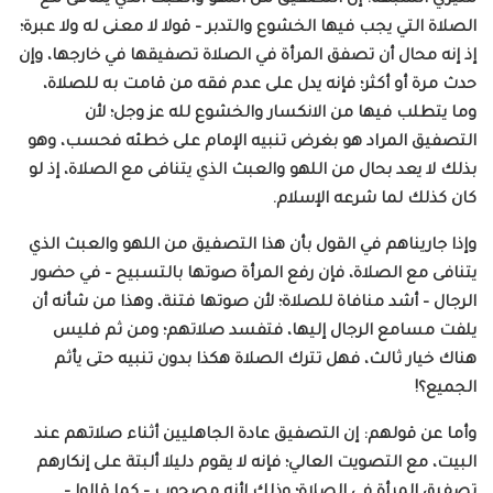
الصلاة التي يجب فيها الخشوع والتدبر – قولا لا معنى له ولا عبرة؛
إذ إنه محال أن تصفق المرأة في الصلاة تصفيقها في خارجها، وإن
حدث مرة أو أكثر؛ فإنه يدل على عدم فقه من قامت به للصلاة،
وما يتطلب فيها من الانكسار والخشوع لله عز وجل؛ لأن
التصفيق المراد هو بغرض تنبيه الإمام على خطئه فحسب، وهو
بذلك لا يعد بحال من اللهو والعبث الذي يتنافى مع الصلاة، إذ لو
كان كذلك لما شرعه الإسلام.
وإذا جاريناهم في القول بأن هذا التصفيق من اللهو والعبث الذي
يتنافى مع الصلاة، فإن رفع المرأة صوتها بالتسبيح – في حضور
الرجال – أشد منافاة للصلاة؛ لأن صوتها فتنة، وهذا من شأنه أن
يلفت مسامع الرجال إليها، فتفسد صلاتهم؛ ومن ثم فليس
هناك خيار ثالث، فهل تترك الصلاة هكذا بدون تنبيه حتى يأثم
الجميع؟!
وأما عن قولهم: إن التصفيق عادة الجاهليين أثناء صلاتهم عند
البيت، مع التصويت العالي؛ فإنه لا يقوم دليلا ألبتة على إنكارهم
تصفيق المرأة في الصلاة؛ وذلك لأنه مصحوب – كما قالوا –