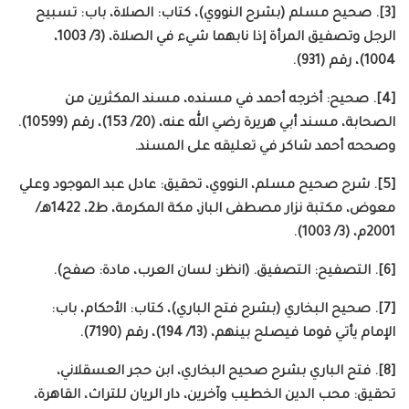
[3]. صحيح مسلم (بشرح النووي)، كتاب: الصلاة، باب: تسبيح
الرجل وتصفيق المرأة إذا نابهما شيء في الصلاة، (3/ 1003،
1004)، رقم (931).
[4]. صحيح: أخرجه أحمد في مسنده، مسند المكثرين من
الصحابة، مسند أبي هريرة رضي الله عنه، (20/ 153)، رقم (10599).
وصححه أحمد شاكر في تعليقه على المسند.
[5]. شرح صحيح مسلم، النووي، تحقيق: عادل عبد الموجود وعلي
معوض، مكتبة نزار مصطفى الباز، مكة المكرمة، ط2، 1422هـ/
2001م، (3/ 1003).
[6]. التصفيح: التصفيق. (انظر: لسان العرب، مادة: صفح).
[7]. صحيح البخاري (بشرح فتح الباري)، كتاب: الأحكام، باب:
الإمام يأتي قوما فيصلح بينهم، (13/ 194)، رقم (7190).
[8]. فتح الباري بشرح صحيح البخاري، ابن حجر العسقلاني،
تحقيق: محب الدين الخطيب وآخرين، دار الريان للتراث، القاهرة،