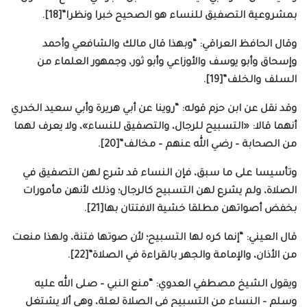
بمشروعية التصفيق للنساء هو الصحيح خبرا ونظرا”[18].
وقال الحافظ العراقي: “وبهذا قال مالك والشافعي وأحمد
وإسحاق وأبو يوسف والأوزاعي وأبو ثور، وجمهور العلماء من
السلف والخلف”[19].
وقد نقل عن ابن حزم قوله: “روينا عن أبي هريرة وأبي سعيد الخدري
أنهما قالا: «التسبيح للرجال، والتصفيق للنساء»، ولا يعرف لهما
من الصحابة – رضي الله عنهم – مخالف”[20].
وتأسيسا على ما سبق، فإن النساء قد شرع لهن التصفيق في
الصلاة، ولم يشرع لهن التسبيح كالرجال؛ وذلك لأنهن مأمورات
بخفض أصواتهن مطلقا خشية الافتتان بها[21].
قال العيني: “إنما كره لها التسبيح؛ لأن صوتها فتنة، ولهذا منعت
من الأذان، والإمامة والجهر بالقراءة في الصلاة”[22].
ويقول الشيخ مصطفي العدوي: “منع النبي – صلى الله عليه
وسلم – النساء من التسبيح في الصلاة لعلة، وهي ألا يشتغل