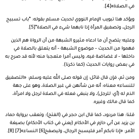
في الصلاة»[4].
ويؤكد هذا تبويب الإمام النووي لحديث مسلم بقوله: “باب تسبيح
الرجل، وتصفيق المرأة إذا نابهما شيء في الصلاة”[5].
وعليه؛ يتضح أن ما ادعاه مثيرو الشبهة من أن الرواة هم الذين
فهموا من الحديث – موضوع الشبهة – أنه يتعلق بالصلاة في
داخلها – لا غضاضة فيه، وليس أمرا متعجبا منه؛ لأنه قد صرح به
في بعض روايات الحديث (كما ذكرنا).
ومن ثم، فإن قال قائل: إن قوله صلى الله عليه وسلم: «التصفيق
للنساء» معناه: أنه من شأنهن في غير الصلاة، وهو على جهة
الذم له (أي: للرجل)، ولا ينبغي فعله في الصلاة لرجل ولا امرأة،
كما قال مالك وغيره.
قلنا: هذا مردود، كما قال ابن حجر في (الفتح): وتعقب برواية حماد
بن يزيد عن أبي حازم في الأحكام (يعني في كتاب الأحكام) بصيغة
الأمر: «إذا نابكم أمر فليسبح الرجال، وليصفح[6] النساء»[7] [8].