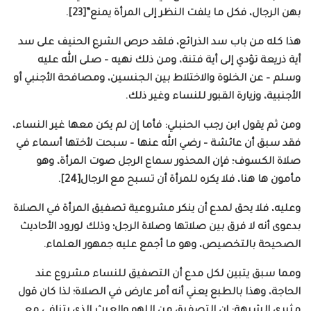
بهن الرجال، فكل ما يلفت النظر إلى المرأة يمنع”[23].
هذا كله من باب سد الذرائع، فلقد حرص الشرع الحنيف على سد
أية ذريعة تؤدي إلى أية فتنة، ومن ذلك نهيه – صلى الله عليه
وسلم – عن الخلوة والاختلاط بين الجنسين، ومصافحة الأجنبي أو
الأجنبية، وزيارة القبور للنساء وغير ذلك.
ومن ثم يقول ابن رجب الحنبلي: فأما إن لم يكن معها غير النساء،
فقد سبق أن عائشة – رضي الله عنها – سبحت لأختها أسماء في
صلاة الكسوف؛ فإن المحذور سماع الرجل صوت المرأة، وهو
مأمون ها هنا، فلا يكره للمرأة أن تسبح مع الرجال[24].
وعليه، فلا يحق لمدع أن ينكر مشروعية تصفيق المرأة في الصلاة
بدعوى أنه لا فرق بين صلاتها وصلاة الرجل؛ وذلك لورود الأحاديث
الصحيحة بالتخصيص، وهو ما أجمع عليه جمهور العلماء.
ومما سبق يتبين لكل مدع أن التصفيق للنساء مشروع عند
الحاجة، وهذا بالطبع يعني أنه أمر عارض في الصلاة؛ لذا كان قول
مثيري الشبهة: إن التصفيق من اللهو والعبث الذي يتنافى مع