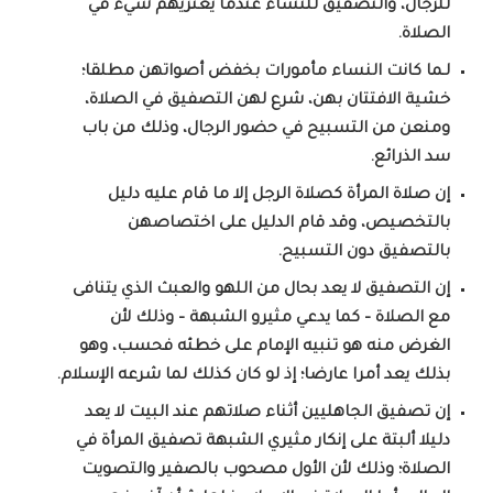
للرجال، والتصفيق للنساء عندما يعتريهم شيء في
الصلاة.
لـما كانت النساء مأمورات بخفض أصواتهن مطلقا؛
خشية الافتتان بهن، شرع لهن التصفيق في الصلاة،
ومنعن من التسبيح في حضور الرجال، وذلك من باب
سد الذرائع.
إن صلاة المرأة كصلاة الرجل إلا ما قام عليه دليل
بالتخصيص، وقد قام الدليل على اختصاصهن
بالتصفيق دون التسبيح.
إن التصفيق لا يعد بحال من اللهو والعبث الذي يتنافى
مع الصلاة – كما يدعي مثيرو الشبهة – وذلك لأن
الغرض منه هو تنبيه الإمام على خطئه فحسب، وهو
بذلك يعد أمرا عارضا؛ إذ لو كان كذلك لما شرعه الإسلام.
إن تصفيق الجاهليين أثناء صلاتهم عند البيت لا يعد
دليلا ألبتة على إنكار مثيري الشبهة تصفيق المرأة في
الصلاة؛ وذلك لأن الأول مصحوب بالصفير والتصويت