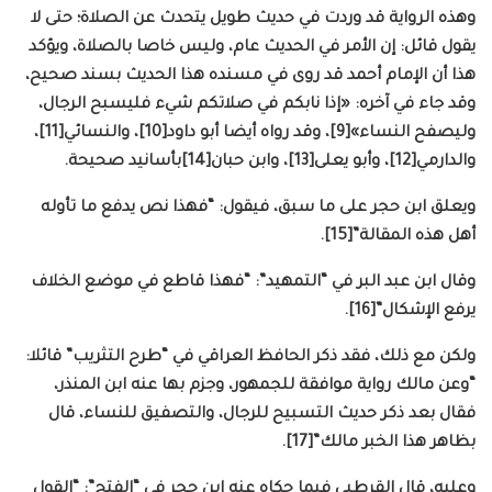
وهذه الرواية قد وردت في حديث طويل يتحدث عن الصلاة؛ حتى لا
يقول قائل: إن الأمر في الحديث عام، وليس خاصا بالصلاة، ويؤكد
هذا أن الإمام أحمد قد روى في مسنده هذا الحديث بسند صحيح،
وقد جاء في آخره: «إذا نابكم في صلاتكم شيء فليسبح الرجال،
وليصفح النساء»[9]، وقد رواه أيضا أبو داود[10]، والنسائي[11]،
والدارمي[12]، وأبو يعلى[13]، وابن حبان[14]بأسانيد صحيحة.
ويعلق ابن حجر على ما سبق، فيقول: “فهذا نص يدفع ما تأوله
أهل هذه المقالة”[15].
وقال ابن عبد البر في “التمهيد”: “فهذا قاطع في موضع الخلاف
يرفع الإشكال”[16].
ولكن مع ذلك، فقد ذكر الحافظ العراقي في “طرح التثريب” قائلا:
“وعن مالك رواية موافقة للجمهور، وجزم بها عنه ابن المنذر،
فقال بعد ذكر حديث التسبيح للرجال، والتصفيق للنساء، قال
بظاهر هذا الخبر مالك”[17].
وعليه، قال القرطبي فيما حكاه عنه ابن حجر في “الفتح”: “القول