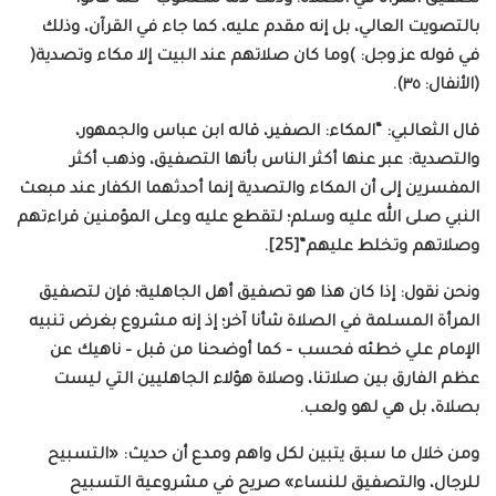
بالتصويت العالي، بل إنه مقدم عليه، كما جاء في القرآن، وذلك
في قوله عز وجل: )وما كان صلاتهم عند البيت إلا مكاء وتصدية(
(الأنفال: ٣٥).
قال الثعالبي: “المكاء: الصفير، قاله ابن عباس والجمهور،
والتصدية: عبر عنها أكثر الناس بأنها التصفيق، وذهب أكثر
المفسرين إلى أن المكاء والتصدية إنما أحدثهما الكفار عند مبعث
النبي صلى الله عليه وسلم؛ لتقطع عليه وعلى المؤمنين قراءتهم
وصلاتهم وتخلط عليهم”[25].
ونحن نقول: إذا كان هذا هو تصفيق أهل الجاهلية؛ فإن لتصفيق
المرأة المسلمة في الصلاة شأنا آخر؛ إذ إنه مشروع بغرض تنبيه
الإمام علي خطئه فحسب – كما أوضحنا من قبل – ناهيك عن
عظم الفارق بين صلاتنا، وصلاة هؤلاء الجاهليين التي ليست
بصلاة، بل هي لهو ولعب.
ومن خلال ما سبق يتبين لكل واهم ومدع أن حديث: «التسبيح
للرجال، والتصفيق للنساء» صريح في مشروعية التسبيح