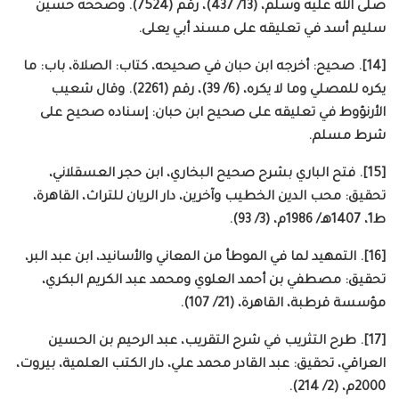
صلى الله عليه وسلم، (13/ 437)، رقم (7524). وصححه حسين
سليم أسد في تعليقه على مسند أبي يعلى.
[14]. صحيح: أخرجه ابن حبان في صحيحه، كتاب: الصلاة، باب: ما
يكره للمصلي وما لا يكره، (6/ 39)، رقم (2261). وقال شعيب
الأرنؤوط في تعليقه على صحيح ابن حبان: إسناده صحيح على
شرط مسلم.
[15]. فتح الباري بشرح صحيح البخاري، ابن حجر العسقلاني،
تحقيق: محب الدين الخطيب وآخرين، دار الريان للتراث، القاهرة،
ط1، 1407هـ/ 1986م، (3/ 93).
[16]. التمهيد لما في الموطأ من المعاني والأسانيد، ابن عبد البر،
تحقيق: مصطفي بن أحمد العلوي ومحمد عبد الكريم البكري،
مؤسسة قرطبة، القاهرة، (21/ 107).
[17]. طرح التثريب في شرح التقريب، عبد الرحيم بن الحسين
العراقي، تحقيق: عبد القادر محمد علي، دار الكتب العلمية، بيروت،
2000م، (2/ 214).