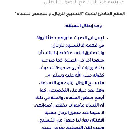
صلاتهم عند البيت مع التصويت العالي.
الفهم الخاطئ لحديث “التسبيح للرجال، والتصفيق للنساء”
وجه إبطال الشبهة:
ليس في الحديث ما يوهم خطأ الرواة
في فهمه؛ فالتسبيح للرجال،
والتصفيق للنساء فقط إذا انتاب أيا
منهما أمر في الصلاة؛ كما صرحت
بذلك روايات أخرى صحيحة للحديث،
كقوله صلى الله عليه وسلم: «…
فليسبح الرجال، وليصفق النساء»،
وهذا يعد دليلا على التخصيص، كما
أجمع جمهور العلماء، والعلة في ذلك
أن النساء مأمورات بخفض أصواتهن،
لا سيما عند حضور الرجال خشية
الافتتان بها؛ لذا منعن من التسبيح،
وشرع لهن التصفيق بغرض تنبيه