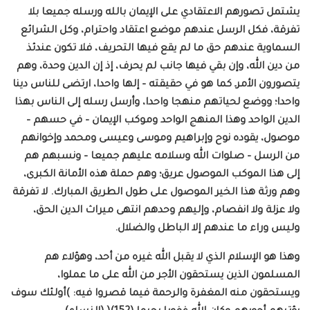
يشتمل تصورهم الاعتقادي على الإيمان بالله ورسله جميعا بلا
تفرقة، فكل الرسل عندهم موضع اعتقاد واحترام، وكل الشرائع
السماوية عندهم حق ما لم يقع فيها التحريف، فلا تكون عندئذ
من دين الله، وإن بقي فيها جانب لم يحرف، إذ إن الدين وحدة، وهم
يتصورون الأمرـ كما هو في حقيقته – إلها واحدا، ارتضى للناس دينا
واحدا؛ ووضع لحياتهم منهجا واحدا، وأرسل رسله إلى الناس بهذا
الدين الواحد وهذا المنهج الواحد وموكب الإيمان – في حسهم –
موصول، يقوده نوح وإبراهيم وموسى وعيسى ومحمد وإخوانهم
من الرسل – صلوات الله وسلامه عليهم جميعا – ونسبهم هم
إلى هذا الموكب الموصول عريق؛ وهم حملة هذه الأمانة الكبرى،
وهم ورثة هذا الخير الموصول على طول الطريق المبارك. لا تفرقة
ولا عزلة ولا انفصام، وإليهم وحدهم انتهى ميراث الدين الحق،
وليس وراء ما عندهم إلا الباطل والضلال.
وهذا هو الإسلام الذي لا يقبل الله غيره من أحد، وهؤلاء هم
المسلمون الذين يستحقون الأجر من الله على ما عملوا،
ويستحقون منه المغفرة والرحمة فيما قصروا فيه: )أولئك سوف