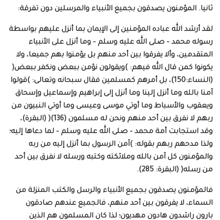
ثانيا. المؤمنون يصدقون بجميع الأنبياء والمرسلين دون تفرقة:
لقد أرشد الله عباده المؤمنين إلى الإيمان بما أنزل عليهم بواسطة
رسوله محمد – صلى الله عليه وسلم – وما أنزل على الأنبياء
المتقدمين، وألا يفرقوا بين أحد منهم بل يؤمنوا بهم جميعا، ولا
يكونوا كمن قال الله فيهم: )ويقولون نؤمن ببعض ونكفر ببعض(
(النساء:150)، بل أمرهم كمسلمين فقال سبحانه وتعالى: )قولوا
آمنا بالله وما أنزل إلينا وما أنزل إلى إبراهيم وإسماعيل وإسحاق
ويعقوب والأسباط وما أوتي موسى وعيسى وما أوتي النبيون من
ربهم لا نفرق بين أحد منهم ونحن له مسلمون (136)( (البقرة)،
وقد استجابت أمة محمد – صلى الله عليه وسلم – لما دعاها إليه؛
ولذا مدحهم ربهم بقوله: )آمن الرسول بما أنزل إليه من ربه
والمؤمنون كل آمن بالله وملائكته وكتبه ورسله لا نفرق بين أحد
من رسله( (البقرة: 285).
فالمؤمنون يصدقون بجميع الأنبياء والرسل والكتب المنزلة من
السماء، لا يفرقون بين أحد منهم، فالجميع عندهم صادقون
بارون راشدون هادون مهديون؛ لذا كان المسلمون هم الذين