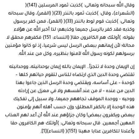
وقال الله سبحانه وتعالى: )كذبت ثمود المرسلين (141)(
(الشعراء)، وقال: )كذبت ثمود بالنذر (23)( (القمر)، وقال سبحانه
وتعالى: )كذبت قوم لوط بالنذر (33)( (القمر)، فمن كفر برسول
وكذبه فقد كفر بالرسل جميعا وكذبهم؛ لذا أخبر الله عن هؤلاء
بقوله: )أولئك هم الكافرون حقا( (النساء: 151) فكفرهم محقق لا
محالة؛ لأن إيمانهم ببعض الرسل ليس شرعيا، إذ لو كانوا مؤمنين
برسولهم لكونه رسول الله لآمنوا بنظيره، وكل من عند الله.
إن الإيمان وحدة لا تتجزأ.. الإيمان بالله إيمان بوحدانيته، ووحدانيته
تقتضي وحدة الدين الذي ارتضاه للناس لتقوم حياتهم كلها –
كوحدة – على أساسه، ويقتضي وحدة الرسل الذين جاءوا بهذا
الدين من عنده – لا من عند أنفسهم ولا في معزل عن إرادته
ووحيه – ووحدة الموقف تجاههم جميعا، ولا سبيل إلى تفكيك
هذه الوحدة إلا بالكفر المطلق؛ وإن حسب أهله أنهم يؤمنون
ببعض ويكفرون ببعض! وكان جزاؤهم عند الله أن أعد لهم العذاب
المهين أجمعين. قال سبحانه وتعالى: )أولئك هم الكافرون حقا
وأعتدنا للكافرين عذابا مهينا (151)( (النساء)[1].