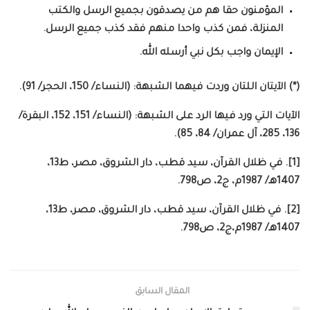
المؤمنون حقا هم من يصدقون بجميع الرسل والكتب
المنزلة، فمن كذب واحدا منهم فقد كذب جميع الرسل.
الإيمان واجب بكل نبي أرسله الله.
(*) الآيتان اللتان وردت فيهما الشبهة: (النساء/ 150، الحجر/ 91).
الآيات التي ورد فيها الرد على الشبهة: (النساء/ 151، 152، البقرة/
136، 285، آل عمران/ 84، 85).
[1]. في ظلال القرآن، سيد قطب، دار الشروق، مصر، ط13،
1407هـ/ 1987م، ج2، ص798.
[2]. في ظلال القرآن، سيد قطب، دار الشروق، مصر، ط13،
1407هـ/ 1987م،ج2، ص798.
المقال السابق