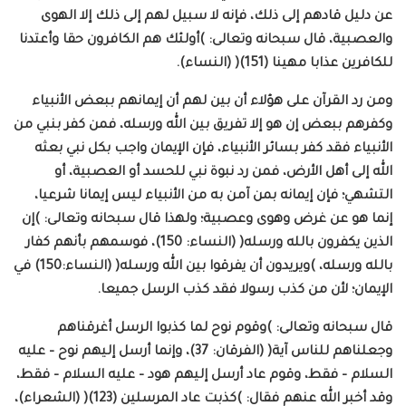
عن دليل قادهم إلى ذلك، فإنه لا سبيل لهم إلى ذلك إلا الهوى
والعصبية، قال سبحانه وتعالى: )أولئك هم الكافرون حقا وأعتدنا
للكافرين عذابا مهينا (151)( (النساء).
ومن رد القرآن على هؤلاء أن بين لهم أن إيمانهم ببعض الأنبياء
وكفرهم ببعض إن هو إلا تفريق بين الله ورسله، فمن كفر بنبي من
الأنبياء فقد كفر بسائر الأنبياء، فإن الإيمان واجب بكل نبي بعثه
الله إلى أهل الأرض، فمن رد نبوة نبي للحسد أو العصبية، أو
التشهي؛ فإن إيمانه بمن آمن به من الأنبياء ليس إيمانا شرعيا،
إنما هو عن غرض وهوى وعصبية؛ ولهذا قال سبحانه وتعالى: )إن
الذين يكفرون بالله ورسله( (النساء: 150)، فوسمهم بأنهم كفار
بالله ورسله، )ويريدون أن يفرقوا بين الله ورسله( (النساء:150) في
الإيمان؛ لأن من كذب رسولا فقد كذب الرسل جميعا.
قال سبحانه وتعالى: )وقوم نوح لما كذبوا الرسل أغرقناهم
وجعلناهم للناس آية( (الفرقان: 37)، وإنما أرسل إليهم نوح – عليه
السلام – فقط، وقوم عاد أرسل إليهم هود – عليه السلام – فقط،
وقد أخبر الله عنهم فقال: )كذبت عاد المرسلين (123)( (الشعراء)،