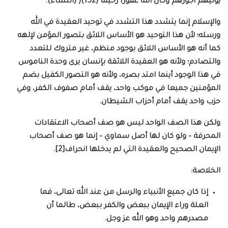
يؤتيهم أجورهم وكان الله غفورا رحيما (152)( (النساء).
والإسلام إنما يتشدد هذا التشدد في توحيد العقيدة في الله
ورسله؛ لأن هذا التوحيد هو الأساس اللائق بتصور المؤمن لإلهه
كما أنه هو الأساس اللائق بوجود منظم، غير متروك للتعدد
والتصادم؛ ولأنه هو العقيدة اللائقة بإنسان يرى وحدة الناموس
في هذا الوجود أينما امتد بصره، ولأنه هو التصور الكفيل بضم
المؤمنين جميعا في موكب واحد، يقف أمام صفوف الكفر، وفي
حزب واحد يقف أمام أحزاب الشيطان.
ولكن هذا الصف الواحد ليس هو صف أصحاب الاعتقادات
المحرفة – ولو كان لها أصل سماوي – إنما هو صف أصحاب
الإيمان الصحيح والعقيدة التي لم يدخلها انحراف[2].
الخلاصة:
إذا كان جميع الأنبياء والرسل من عند الله تعالى، فما
العلة وراء الإيمان ببعض والكفر ببعض، طالما أن
مصدرهم واحد وهو الله عز وجل.