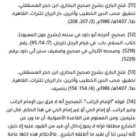
[11]. فتح الباري بشرح صحيح البخاري، ابن حجر العسقلاني،
تحقيق: محب الدين الخطيب وآخرين، دار الريان للتراث، القاهرة،
ط1، 1407هـ/ 1986م، (2/ 207، 208).
[12]. صحيح: أخرجه أبو داود في سننه (بشرح عون المعبود)،
كتاب: السلام، باب: في قيام الرجل للرجل، (7/ 14/ 95)، رقم
(5218). وصححه الألباني في صحيح وضعيف سنن أبي داود برقم
(5229).
[13]. فتح الباري بشرح صحيح البخاري، ابن حجر العسقلاني،
تحقيق: محب الدين الخطيب وآخرين، دار الريان للتراث، القاهرة،
ط1، 1407هـ/ 1986م، (4/ 154: 156) بتصرف.
[14]. قوله “الإمام الراتب”: الصحيح أنه لا فرق بين الإمام الراتب
وغير الراتب، أو إمام الحي أو غير إمام الحي في هذا الحكم، قال اين
عثيمين: ومن المعلوم من القاعدة الأصولية: أن ما ورد عن
الشارع مطلقا فإنه لا يجوز إدخال أي قيد من القيود عليه إلا دليل؛
لأنه ليس لنا أن نقيد ما أطلقه الشرع… فالأحكام هذه كلها عامة