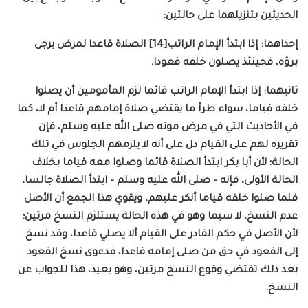
الحديثين بتنزيلهما على حالتين:
إحداهما: إذا ابتدأ الإمام الراتب[14] الصلاة قاعدا لمرض يرجى
برؤه، فحينئذ يصلون خلفه قعودا.
ثانيهما: إذا ابتدأ الإمام الراتب قائما لزم المأمومين أن يصلوا
خلفه قياما، سواء طرأ ما يقتضي صلاة إمامهم قاعدا أم لا، كما
في الأحاديث التي في مرض موته صلى الله عليه وسلم، فإن
تقريره لهم على القيام دل على أنه لا يلزمهم الجلوس في تلك
الحالة؛ لأن أبا بكر ابتدأ الصلاة قائما وصلوا معه قياما بخلاف
الحالة الأولى، فإنه – صلى الله عليه وسلم – ابتدأ الصلاة جالسا،
فلما صلوا خلفه قياما أنكر عليهم، ويقوي هذا الجمع أن الأصل
عدم النسخ، لا سيما وهو في هذه الحالة يستلزم النسخ مرتين؛
لأن الأصل في حكم القادر على القيام ألا يصلي قاعدا، وقد نسخ
إلى القعود في حق من صلى إمامه قاعدا، فدعوى نسخ القعود
بعد ذلك تقتضي وقوع النسخ مرتين، وهو بعيد، هذا للجواب عن
النسخ.