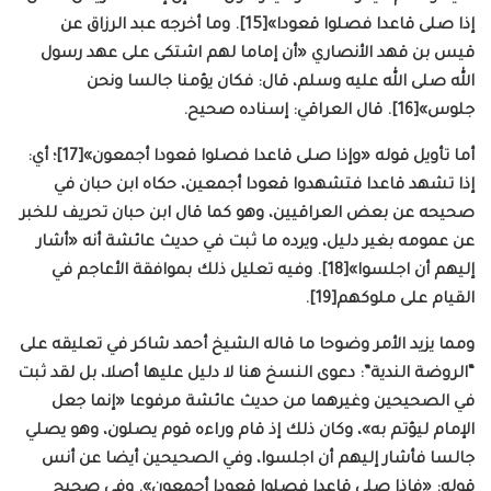
إذا صلى قاعدا فصلوا قعودا»[15]. وما أخرجه عبد الرزاق عن
قيس بن قهد الأنصاري «أن إماما لهم اشتكى على عهد رسول
الله صلى الله عليه وسلم، قال: فكان يؤمنا جالسا ونحن
جلوس»[16]. قال العراقي: إسناده صحيح.
أما تأويل قوله «وإذا صلى قاعدا فصلوا قعودا أجمعون»[17]؛ أي:
إذا تشهد قاعدا فتشهدوا قعودا أجمعين، حكاه ابن حبان في
صحيحه عن بعض العراقيين، وهو كما قال ابن حبان تحريف للخبر
عن عمومه بغير دليل، ويرده ما ثبت في حديث عائشة أنه «أشار
إليهم أن اجلسوا»[18]. وفيه تعليل ذلك بموافقة الأعاجم في
القيام على ملوكهم[19].
ومما يزيد الأمر وضوحا ما قاله الشيخ أحمد شاكر في تعليقه على
“الروضة الندية”: دعوى النسخ هنا لا دليل عليها أصلا، بل لقد ثبت
في الصحيحين وغيرهما من حديث عائشة مرفوعا «إنما جعل
الإمام ليؤتم به»، وكان ذلك إذ قام وراءه قوم يصلون، وهو يصلي
جالسا فأشار إليهم أن اجلسوا، وفي الصحيحين أيضا عن أنس
قوله: «فإذا صلى قاعدا فصلوا قعودا أجمعون». وفي صحيح