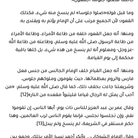
جالسا فصلوا جلوسا أجمعون».
وما قبل قوله«صلوا جلوسا» لم ينسخ منه شيء، فكذلك
القعود؛ لأن الجميع مرتب على أن الإمام يؤتم به ويقتدى به.
ومنها: أنه جعل القعود خلفه من طاعة الأمراء، وطاعة الأمراء
من طاعة الرسول صلى الله عليه وسلم، وطاعته من طاعة الله
-عز وجل- ومعلوم أنه لم ينسخ من هذه شيء، بل كلها باقية
محكمة إلى يوم القيامة.
ومنها: أنه جعل القيام خلف الإمام الجالس من جنس فعل
فارس والروم بعظمائها، حيث يقومون وملوكهم جلوس،
وشريعتنا جاءت بخلاف ذلك، كما قال صلى الله عليه وسلم: «من
أحب أن يمثل له الرجال قياما فليتبوأ مقعده من النار»[12].
وقال عمر بن عبد العزيز للناس ذات يوم: أيها الناس، إن تقوموا
نقم، وإن تجلسوا نجلس، فإنما يقوم الناس لرب العالمين، وهذا
حكم مستقر في الشريعة، لم ينسخ ولم يبدل[13].
وقال الإمام الشوكاني:… وأنكر أحمد نسخ الأمر بذلك، وجمع بين