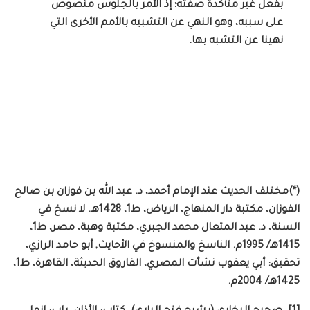
بفعل غير متأكدة صفته؛ إذ الأمر بالجلوس منصوص
على سببه، وهو النهي عن التشبيه بالأمم الأخرى التي
نهينا عن التشبه بها.
(*)مختلف الحديث عند الإمام أحمد، د. عبد الله بن فوزان بن صالح
الفوزان، مكتبة دار المنهاج، الرياض، ط1، 1428هـ. لا نسخ في
السنة، د. عبد المتعال محمد الجبري، مكتبة وهبة، مصر، ط1،
1415هـ/ 1995م. الناسخ والمنسوخ في الأحايث, أبو حامد الرازي،
تحقيق: أبي يعقوب نشأت المصري، الفاروق الحديثة، القاهرة، ط1،
1425هـ/ 2004م.