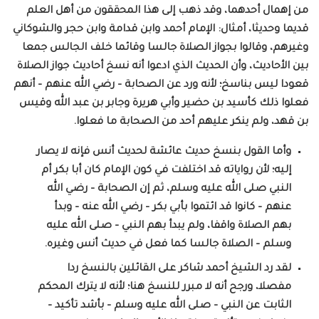
من إهمال أحدهما، وقد ذهب إلى هذا المحققون من أهل العلم
قديما وحديثا، أمثال: الإمام أحمد وابن قدامة وابن حجر والشوكاني
وغيرهم، وقالوا بجواز الصلاة جالسا وقائما خلف الجالس جمعا
بين الأحاديث، وأن الحديث الذي ادعوا أنه نسخ أحاديث جواز الصلاة
قعودا ليس بناسخ؛ لأنه ورد عن الصحابة – رضي الله عنهم – أنهم
فعلوا ذلك كأسيد بن حضير وأبي هريرة وجابر بن عبد الله وقيس
بن قهد، ولم ينكر عليهم أحد من الصحابة ما فعلوا.
وأما القول بنسخ حديث عائشة لحديث أنس فإنه لا يصار
إليه؛ لأن رواياته قد اختلفت في كون الإمام كان أبا بكر أم
النبي صلى الله عليه وسلم، ثم إن الصحابة – رضي الله
عنهم – كانوا قد ائتموا بأبي بكر – رضي الله عنه – وبدأ
بهم الصلاة واقفا، ولم يبدأ بهم النبي – صلى الله عليه
وسلم – الصلاة جالسا كما فعل في حديث أنس وغيره.
لقد رد الشيخ أحمد شاكر على القائلين بالنسخ ردا
مفصلا، ورجح أنه لا مبرر للنسخ هنا؛ لأنه لا يترك المحكم
الثابت عن النبي – صلى الله عليه وسلم – بأشد تأكيد –