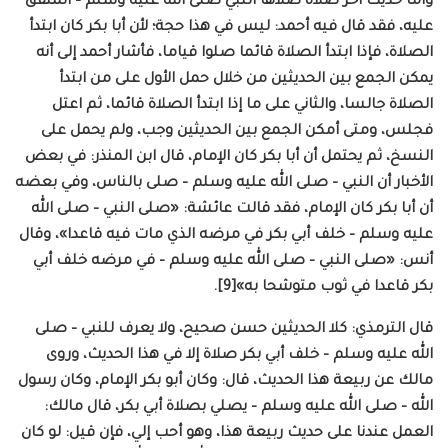
وأما حديث آخر صلاة صلاها النبي صلى الله عليه وسلم – المتفق
عليه، فقد قال فيه أحمد: ليس في هذا حجة؛ لأن أبا بكر كان ابتدأ
الصلاة، فإذا ابتدأ الصلاة قائما صلوا قياما، فأشار أحمد إلى أنه
يمكن الجمع بين الحديثين من خلال حمل الأول على من ابتدأ
الصلاة جالسا، والثاني على ما إذا ابتدأ الصلاة قائما، ثم اعتل
فجلس، ومتى أمكن الجمع بين الحديثين وجب، ولم يحمل على
النسخ، ثم يحتمل أن أبا بكر كان الإمام، قال ابن المنذر: في بعض
الأخبار أن النبي – صلى الله عليه وسلم – صلى بالناس، وفي بعضه
أن أبا بكر كان الإمام، فقد قالت عائشة: «صلى النبي – صلى الله
عليه وسلم – خلف أبي بكر في مرضه الذي مات فيه قاعدا»، وقال
أنس: «صلى النبي – صلى الله عليه وسلم – في مرضه خلف أبي
بكر قاعدا في ثوب متوشحا به»[9].
قال الترمذي: كلا الحديثين حسن صحيح، ولا يعرف للنبي – صلى
الله عليه وسلم – خلف أبي بكر صلاة إلا في هذا الحديث، وروى
مالك عن ربيعة هذا الحديث، قال: وكان أبو بكر الإمام، وكان رسول
الله – صلى الله عليه وسلم – يصلي بصلاة أبي بكر، قال مالك:
العمل عندنا على حديث ربيعة هذا، وهو أحب إلي، فإن قيل: لو كان