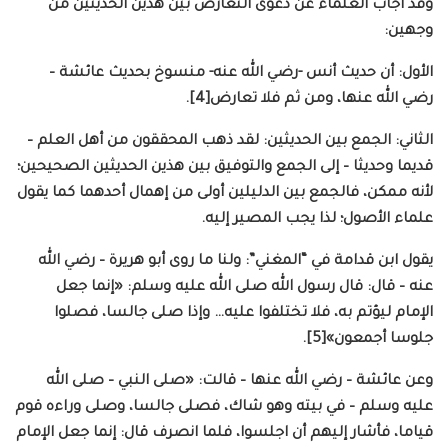
وقد أجاب العلماء عن دعوى التعارض بين هذين الحديثين من
وجهين:
الأول: أن حديث أنس -رضي الله عنه- منسوخ بحديث عائشة –
رضي الله عنها، ومن ثم فلا تعارض[4].
الثاني: الجمع بين الحديثين: لقد ذهب المحققون من أهل العلم –
قديما وحديثا – إلى الجمع والتوفيق بين هذين الحديثين الصحيحين؛
لأنه ممكن، فالجمع بين الدليلين أولى من إهمال أحدهما كما يقول
علماء الأصول؛ لذا يجب المصير إليه.
يقول ابن قدامة في “المغني”: ولنا ما روى أبو هريرة – رضي الله
عنه – قال: قال رسول الله صلى الله عليه وسلم: «إنما جعل
الإمام ليؤتم به، فلا تختلفوا عليه… وإذا صلى جالسا، فصلوا
جلوسا أجمعون»[5].
وعن عائشة – رضي الله عنها – قالت: «صلى النبي – صلى الله
عليه وسلم – في بيته وهو شاك، فصلى جالسا، وصلى وراءه قوم
قياما، فأشار إليهم أن اجلسوا، فلما انصرف قال: إنما جعل الإمام