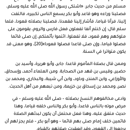
مسلم من حديث جابر: «اشتكى رسول الله صلى الله عليه وسلم،
فصلينا وراءه وهو قاعد وأبو بكر يسمع الناس تكبيره، فالتفت
إلينا، فرآنا قياما، فأشار إلينا فقعدنا، فصلينا بصلاته قعودا، فلما
سلم قال: إن كنتم آنفا تفعلون فعل فارس والروم، يقومون على
ملوكهم وهم قعود، فلا تفعلوا، ائتموا بأئمتكم، إن صلى قائما
فصلوا قياما، وإن صلى قاعدا فصلوا قعودا»[20]، وهو معنى قد
يكون متواترا في السنة.
وممن قال بصلاة المأموم قاعدا: جابر، وأبو هريرة، وأسيد بن
حضير، وقيس بن قهد من الصحابة. ومن العلماء أحمد، وإسحاق،
والأوزاعي، وابن المنذر، وداود، وابن أبي شيبة، والبخاري، ومحمد بن
نصر، ومحمد بن إسحاق بن خزيمة، ومن تبعهم من أهل الحديث.
وادعى مخالفوهم النسخ بصلاته – صلى الله عليه وسلم – في
مرض موته بالناس قاعدا، وأبو بكر والناس خلفه قياما، وهذا
حديث متفق عليه، وهذا فعل محتمل أن يكون لبدئهم الصلاة
قائمين خلف إمام صلى بهم قائما – وهو أبو بكر – فلم يجز لهم أن
يرجعوا إلى القعود، وقد انعقدت صلاتهم بالقيام.