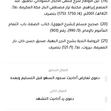
[19]. نيل الأوطار شرح منتقى الأخبار، الشوكاني، تحقيق: عبد
المنعم إبراهيم، مكتبة نزار مصطفي الباز، مكة المكرمة، ط1،
1421هــ/ 2001م، (4/ 1750: 1753) بتصرف.
[20]. صحيح مسلم (بشرح النووي)، كتاب: الصلاة، باب: ائتمام
المأموم بالإمام، (3/ 990)، رقم (903).
[21]. الروضة الندية بشرح الدرر البهية، صديق حسن خان، دار
المعرفة، بيروت، ط1، (1/ 121) بتصرف.
المقال السابق
دعوى تعارض أحاديث سجود السهو قبل التسليم وبعده
المقال التالي
دعوى رد أحاديث التشهد