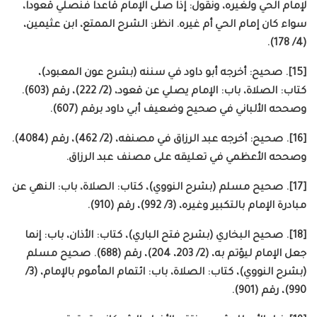
لإمام الحي ولغيره، ونقول: إذا صلى الإمام قاعدا فنصلي قعودا،
سواء كان إمام الحي أم غيره. انظر: الشرح الممتع، ابن عثيمين،
(4/ 178).
[15]. صحيح: أخرجه أبو داود في سننه (بشرح عون المعبود)،
كتاب: الصلاة، باب: الإمام يصلي عن قعود، (2/ 222)، رقم (603).
وصححه الألباني في صحيح وضعيف أبي داود برقم (607).
[16]. صحيح: أخرجه عبد الرزاق في مصنفه، (2/ 462)، رقم (4084).
وصححه الأعظمي في تعليقه على مصنف عبد الرزاق.
[17]. صحيح مسلم (بشرح النووي)، كتاب: الصلاة، باب: النهي عن
مبادرة الإمام بالتكبير وغيره، (3/ 992)، رقم (910).
[18]. صحيح البخاري (بشرح فتح الباري)، كتاب: الأذان، باب: إنما
جعل الإمام ليؤتم به، (2/ 203، 204)، رقم (688). صحيح مسلم
(بشرح النووي)، كتاب: الصلاة، باب: ائتمام المأموم بالإمام، (3/
990)، رقم (901).