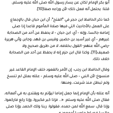
أبو بكر الإمام لكان عن يسار رسول الله صلى الله عليه وسلم،
قلنا: يحتمل أنه فعل ذلك؛ لأن وراءه صفا[10].
كما ذكر الحافظ ابن حجر في “الفتح”: أن ابن حبان قال بالإجماع
على العمل بالأحاديث التي فيها صلاة المأموم قاعدا إذا صلى
إمامه جالسا، وإنه – أي: ابن حبان – لا يحفظ عن أحد من الصحابة
غيرهم – أي غير أسيد بن حضير، وقيس بن قهد، وجابر، وأبي هريرة
-رضي الله عنهم- القول بخلافه، لا من طريق صحيح ولا
ضعيف[11]، وكذا قال ابن حزم إنه لا يحفظ عن أحد من الصحابة
خلاف ذلك.
وقال الحافظ ابن رجب: إن الأمر بالقعود خلف الإمام القاعد غير
منسوخ؛ لأن النبي – صلى الله عليه وسلم – علله بعلل لم تنسخ
ولم تبطل منذ شرعت، ومنها:
أنه علله بأن الإمام إنما جعل إماما ليؤتم به ويقتدى به في أفعاله،
فقال صلى الله عليه وسلم: «… فإذا كبر فكبروا، وإذا ركع فاركعوا،
وإذا قال: سمع الله لمن حمده، فقولوا: ربنا ولك الحمد، وإذا صلى