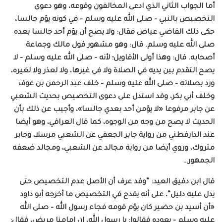
أما الجواب الثاني الذي ادعى المخالفون وقوعه، وهو دعوى
التخصيص بالنبي – صلى الله عليه وسلم – في كونه يؤم جالسا،
حكى ذلك القاضي عياض فقال: ولا يصح أن يؤم أحد جالسا بعده
صلى الله عليه وسلم. قال: وهو مشهور قول مالك وجماعة
أصحابه. قال: وهذا أولى الأقاويل؛ لأنه – صلى الله عليه وسلم – لا
يصح التقدم بين يديه في الصلاة ولا في غيرها، ولا لعذر ولا لغيره،
ورد بصلاته – صلى الله عليه وسلم – خلف عبد الرحمن بن عوف
وخلف أبي بكر، وقد استدل على دعوى التخصيص بحديث الشعبي
عن جابر مرفوعا «لا يؤمن أحد بعدي جالسا»، وأجيب عن ذلك بأن
الحديث لا يصح من وجه من الوجوه، كما قال العراقي، وهو أيضا
عند الدارقطني من رواية جابر الجعفي عن الشعبي مرسلا، وجابر
متروك، وروي أيضا من رواية مجالد عن الشعبي، ومجالد ضعفه
الجمهور…
قال ابن دقيق العيد: “وقد عرف أن الأصل عدم التخصيص حتى
يدل عليه دليل”، على أنه يقدح في التخصيص ما أخرجه أبو داود
«أن أسيد بن حضير كان يؤم قومه فجاء رسول الله – صلى الله
عليه وسلم – يعوده فقالوا: يا رسول الله، إن إمامنا مريض، فقال: