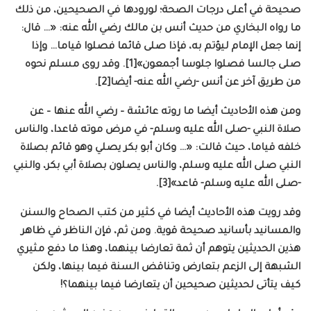
صحيحة في أعلى درجات الصحة؛ لورودها في الصحيحين، من ذلك
ما رواه البخاري من حديث أنس بن مالك رضي الله عنه: «… قال:
إنما جعل الإمام ليؤتم به، فإذا صلى قائما فصلوا قياما… وإذا
صلى جالسا فصلوا جلوسا أجمعون»[1]. وقد روى مسلم نحوه
من طريق آخر عن أنس -رضي الله عنه- أيضا[2].
ومن هذه الأحاديث أيضا ما روته عائشة – رضي الله عنها – عن
صلاة النبي -صلى الله عليه وسلم- في مرض موته قاعدا، والناس
خلفه قياما، حيث قالت: «… وكان أبو بكر يصلي وهو قائم بصلاة
النبي صلى الله عليه وسلم، والناس يصلون بصلاة أبي بكر، والنبي
-صلى الله عليه وسلم- قاعد»[3].
وقد رويت هذه الأحاديث أيضا في كثير من كتب الصحاح والسنن
والمسانيد بأسانيد صحيحة قوية. ومن ثم، فإن الناظر في ظاهر
هذين الحديثين يتوهم أن ثمة تعارضا بينهما، وهذا ما دفع مثيري
الشبهة إلى الزعم بتعارض وتناقض السنة فيما بينها، ولكن
كيف يتأتى لحديثين صحيحين أن يتعارضا فيما بينهما؟!