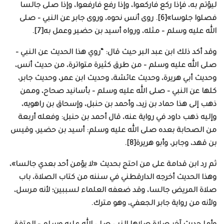
ليؤتم به، فإذا ركع فاركعوا، وإذا رفع فارفعوا، وإذا صلى جالسا
فصلوا جلوسا»[6]. روى أنس نحوه، وروى جابر عن النبي – صلى
الله عليه وسلم – مثله، ورواه أسيد بن حضير وعمل به[7].
وقد أكد ذلك ابن عبد البر حيث قال: “روي هذا الحديث عن النبي –
صلى الله عليه وسلم – من طرق كثيرة متواترة، من حديث أنس،
وحديث أبي هريرة، وحديث عائشة، وحديث ابن عمر، وحديث جابر،
كلها عن النبي – صلى الله عليه وسلم – بأسانيد صحاح، وممن
ذهب إلى هذا حماد بن زيد، وأحمد بن حنبل، وإسحاق بن راهويه،
وإليه ذهب داود في رواية عنه، قال أحمد بن حنبل: وفعله أربعة
من الصحابة بعده صلى الله عليه وسلم: أسيد بن حضير، وقيس
بن قهد، وجابر، وأبو هريرة[8].
ثم رد ابن قدامة على من احتج بحديث «لا يؤمن أحد بعدي جالسا»،
وهذا الحديث أخرجه الدارقطني في سننه من كتاب الصلاة، باب
صلاة المريض جالسا، وقد ضعفه العلماء لسببين؛ لأنه مرسل،
ولأنه من رواية جابر الجعفي، وهو مترك.