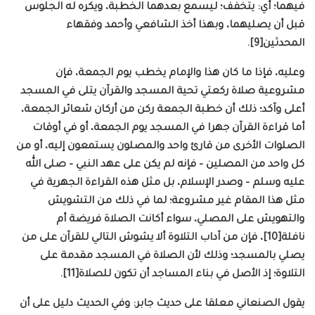
فيهما؛ أي: يتخفف؛ ليسمع بعدهما الخطبة، ويكره له الجلوس
قبل أن يصليهما، وبهذا أخذ الشافعي وأحمد وفقهاء
المحدثين[9].
وعليه، فإذا ما كان هذا والإمام يخطب يوم الجمعة، فإن
مشروعية صلاة ركعتي تحية المسجد والقرآن يتلى في المسجد
أعلى وآكد؛ ذلك أن خطبة الجمعة ركن من أركان شعائر الجمعة،
أما قراءة القرآن جهرا في المسجد يوم الجمعة، أو في أوقات
الصلوات الأخرى من قارئ واحد والمصلون يستمعون إليه، أو من
كل واحد من المصلين – فإنه لم يكن على عهد النبي – صلى الله
عليه وسلم – وصدر الإسلام، بل مثل هذه القراءة الجهرية في
مثل هذا المقام غير مشروعة؛ لما في ذلك من التشويش
والتهويش على المصلي، سواء أكانت الصلاة فريضة أم
نافلة[10]، فإن من آداب التلاوة ألا يشوش التالي للقرآن على من
يصلي بالمسجد؛ وذلك لأن الصلاة في المسجد مقدمة على
التلاوة؛ إذ الأصل في بناء المساجد أن تكون للصلاة[11].
يقول الصنعاني معلقا على حديث جابر: وفي الحديث دليل على أن