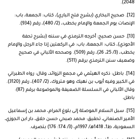
2048).
[12]. صحيح البخاري (بشرح فتح الباري)، كتاب: الجمعة، باب:
الإنصات يوم الجمعة والإمام يخطب، (2/ 480)، رقم (934).
[13]. حسن صحيح: أخرجه الترمذي في سننه (بشرح تحفة
الأحوذي)، كتاب: الجمعة، باب: في الركعتين إذا جاء الرجل والإمام
يخطب، (3/ 25، 26)، رقم (509). وصححه الألباني في صحيح
وضعيف سنن الترمذي برقم (511).
[14]. باطل: ذكره الهيثمي في مجمع الزوائد، وقال: رواه الطبراني
في الكبير وفيه أيوب بن نهيك وهو متروك، (2/ 407)، رقم (3120).
وقال الألباني في السلسلة الضعيفة والموضوعة برقم (87):
باطل.
[15]. سبل السلام الموصلة إلى بلوغ المرام، محمد بن إسماعيل
الأمير الصنعاني، تحقيق: محمد صبحي حسن حلاق، دار ابن الجوزي،
السعودية، ط1، 1418هـ/ 1997م، (3/ 174: 176) بتصرف.