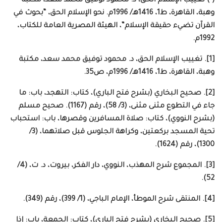
(*) تغييب الإسلام الحق، د. محمود توفيق محمد سعد، مكتبة
وهبة، القاهرة، ط1، 1416هـ/ 1996م. نحو الإسلام الحق، “بحوث في
القرآن تضيء حقيقة الإسلام”، الهيئة المصرية العامة للكتاب،
1992م.
[1]. تغييب الإسلام الحق، د. محمود توفيق محمد سعد، مكتبة
وهبة، القاهرة، ط1، 1416هـ/ 1996م، ص35.
[2]. صحيح البخاري (بشرح فتح الباري)، كتاب: التهجد، باب: ما
جاء في التطوع مثنى مثنى، (3/ 58)، رقم (1167). صحيح مسلم
(بشرح النووي)، كتاب: صلاة المسافرين وقصرها، باب: استحباب
تحية المسجد بركعتين، وكراهة الجلوس قبل صلاتهما، (3/
1300)، رقم (1624).
[3]. المجموع شرح المهذب، النووي، دار الفكر، بيروت، د. ت، (4/
52).
[4]. المنتقى شرح الموطأ، الإمام الباجي، (1/ 399)، رقم (349).
[5]. صحيح البخاري (بشرح فتح الباري)، كتاب: الجمعة، باب: إذا