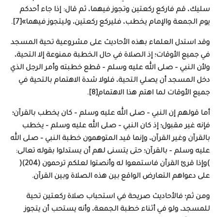
سليك، قم فاركع ركعتين وتجوز فيهما، ثم قال: إذا جاء أحدكم
يوم الجمعة والإمام يخطب، فليركع ركعتين، وليتجوز فيهما»[7].
وقد استدل العلماء بهذه الأحاديث على مشروعية تحية المسجد
في جميع الأوقات؛ إذ الصلاة في حال الخطبة ممنوعة إلا التحية،
ولأن النبي – صلى الله عليه وسلم – قطع خطبته وأمر الرجل الذي
دخل المسجد أن يصلي التحية، فلولا شدة الاهتمام بالتحية في
جميع الأوقات لما اهتم هذا الاهتمام[8].
أما قولهم إن النبي – صلى الله عليه وسلم – كان يخطب بالقرآن؛
فإنه غير مقبول؛ إذ كان النبي – صلى الله عليه وسلم – يخطب
بالقرآن وغير القرآن، وإنما قيد المتوهمون خطبة النبي – صلى الله
عليه وسلم – بالقرآن؛ حتى يتسنى لهم أن يستدلوا بقوله تعالى:
)وإذا قرئ القرآن فاستمعوا له وأنصتوا لعلكم ترحمون (204)(
على دعواهم التعارض الواقع بين هذه الصلاة وبين القرآن.
ومن ثم؛ فالأحاديث صريحة في استحباب صلاة ركعتين تحية
للمسجد، ولو في أثناء خطبة الجمعة، وأنه يستحب أن يتجوز