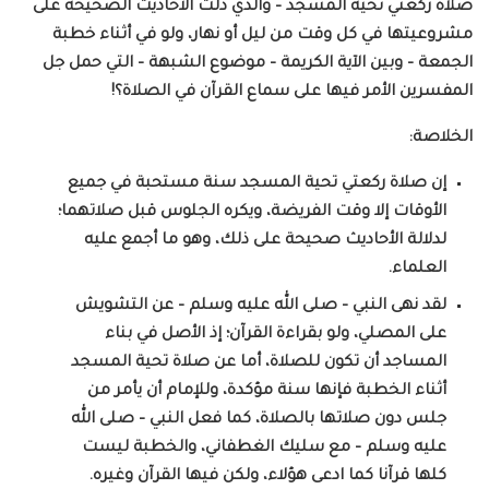
صلاة ركعتي تحية المسجد – والذي دلت الأحاديث الصحيحة على
مشروعيتها في كل وقت من ليل أو نهار، ولو في أثناء خطبة
الجمعة – وبين الآية الكريمة – موضوع الشبهة – التي حمل جل
المفسرين الأمر فيها على سماع القرآن في الصلاة؟!
الخلاصة:
إن صلاة ركعتي تحية المسجد سنة مستحبة في جميع
الأوقات إلا وقت الفريضة، ويكره الجلوس قبل صلاتهما؛
لدلالة الأحاديث صحيحة على ذلك، وهو ما أجمع عليه
العلماء.
لقد نهى النبي – صلى الله عليه وسلم – عن التشويش
على المصلي، ولو بقراءة القرآن؛ إذ الأصل في بناء
المساجد أن تكون للصلاة، أما عن صلاة تحية المسجد
أثناء الخطبة فإنها سنة مؤكدة، وللإمام أن يأمر من
جلس دون صلاتها بالصلاة، كما فعل النبي – صلى الله
عليه وسلم – مع سليك الغطفاني، والخطبة ليست
كلها قرآنا كما ادعى هؤلاء، ولكن فيها القرآن وغيره.