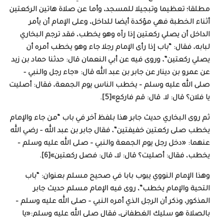
مطلقا؛ تعظيما وتبجيلا للمسجد، وأما عن صلاة هاتين الركعتين
أثناء الخطبة فهي مؤكدة أيضا للداخل، وعلى الإمام أن يأمر
الداخل أن يصلي ركعتين إذا رآه وهو يخطب، فقد ترجم البخاري
لبابه، فقال: “باب إذا رأى الإمام رجلا جاء وهو يخطب أمره أن
يصلي ركعتين”، وروى فيه عن أبي النعمان قال: حدثنا حماد بن زيد
عن عمرو بن دينار عن جابر بن عبد الله قال: «جاء رجل والنبي –
صلى الله عليه وسلم – يخطب الناس يوم الجمعة، فقال: أصليت
يا فلان؟ قال: لا. قال: قم فاركع»[5].
ثم روى البخاري حديث جابر هذا بلفظ آخر في باب “من جاء والإمام
يخطب صلى ركعتين خفيفتين”، فقال جابر بن عبد الله – رضي الله
عنهما: «دخل رجل يوم الجمعة والنبي – صلى الله عليه وسلم –
يخطب، فقال: أصليت؟ قال: لا، قال: فصل ركعتين»[6].
وهذا الإمام النووي يبوب بابا في صحيح مسلم بعنوان: “باب
التحية والإمام يخطب”، روى فيه الإمام مسلم حديث جابر
المذكور، وذكر أن الرجل الذي أمره النبي – صلى الله عليه وسلم –
بالصلاة هو سليك الغطفاني، فقال صلى الله عليه وسلم:«يا