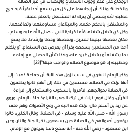
الإجماع على عدم وجوب الاستماع والإنصات في غير الصلاة
والخطبة؛ وذلك أن إيجابهما على كل من يسمع أحدا يقرأ فيه حرج
عظيم؛ لأنه يقتضي أن يترك له المشتغل بالعلم علمه،
والمشتغل بالحكم حكمه، والمبتاعان مساومتهما وتعاقدهما،
وكل ذي شغل شغله، فأما قراءة النبي – صلى الله عليه وسلم –
فكان بعضها تبليغا للتنزيل، وبعضها وعظا وإرشادا، فلا يسع
أحدا من المسلمين يسمعه يقرأ أن يعرض عن الاستماع، أو يتكلم
بما يشغله أو يشغل غيره عنه، وهذا شأن المصلي مع إمامه
وخطيبه؛ إذ هو موضوع الصلاة والواجب فيها”[23].
وذكر الإمام البغوي في سبب نزول هذه الآية: أن جماعة ذهبت إلى
أنها نزلت في الصلاة، مستندين في ذلك إلى أنهم كانوا يتكلمون
في الصلاة بحوائجهم، فأمروا بالسكوت والاستماع إلى قراءة
القرآن، وقال قوم: نزلت في ترك الجهر بالقراءة خلف الإمام، وروي
عن زيد بن أسلم قال: نزلت هذه الآية في رفع الأصوات وهم خلف
رسول الله – صلى الله عليه وسلم – في الصلاة، وقال الكلبي: كانوا
يرفعون أصواتهم في الصلاة حين يسمعون ذكر الجنة والنار، وعن
ابن مسعود – رضي الله عنه – أنه سمع ناسا يقرءون مع الإمام،