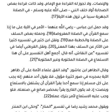
والإنصات، ولا تجوز له القراءة مع الإمام، وقد كانت قراءة بعض
الصحابة أولا خلف النبي – صلى الله عليه وسلم – في الصلاة
الجهرية سببا في نزول هذه الآية[17].
وقد حمل ابن عباس – رضي الله عنهما – الأمر في الآية على ما إذا
سمع القرآن في الصلاة المفروضة[18]، وحمله بعض السلف
على الصلاة والخطبة معا[19]، ونقل ابن كثير في تفسيره كثيرا
من الآثار عن السلف بهذا المعنى[20]، ونقل القرطبي أيضا في
تفسيره “عن النقاش، أنه قال: أجمع أهل التفسير على أن هذا
الاستماع في الصلاة المكتوبة وغير المكتوبة”[21].
وقال الطاهر ابن عاشور: “وقد اتفق علماء الأمة على أن ظاهر
الآية بمجرده في صور كثيرة مؤول، فلا يقول أحد منهم: إنه يجب
على كل مسلم إذا سمع أحدا يقرأ القرآن أن يشتغل بالاستماع
وينصت؛ إذ قد يكون القارئ يقرأ بمحضر صانع في صنعته، فلو
وجب عليه الاستماع لأمر بترك عمله[22].
ويقول محمد رشيد رضا في تفسير “المنار”: “وحكى ابن المنذر