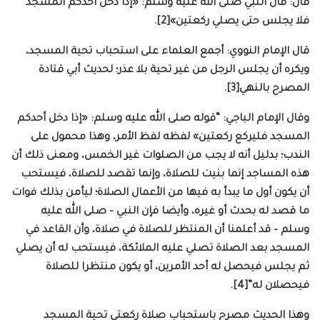
قال: قال النبي صلى الله عليه وسلم: «إذا دخل أحدكم المسجد
فلا يجلس حتى يصلي ركعتين»[2].
قال الإمام النووي: أجمع العلماء على استحباب تحية المسجد،
ويكره أن يجلس الرجل من غير تحية بلا عذر؛ لحديث أبي قتادة
المصرح بالنهي[3].
وقال الإمام الباجي: “قوله صلى الله عليه وسلم: «إذا دخل أحدكم
المسجد فليركع ركعتين» لفظه لفظ الأمر، وهذا محمول على
الندب؛ بدليل أنه لا يجب من الصلوات غير الخمس، ومعنى ذلك أن
هذه المساجد إنما بنيت للصلاة، وإنما تقصد للصلاة، فيستحب
أن يكون أول ما يبدأ به فيها من الأعمال الصلاة؛ ليأمن بذلك فوات
ما قصد له بحدث أو غيره، وأيضا فإن النبي – صلى الله عليه
وسلم – قد أعلمنا أن المنتظر للصلاة في صلاة، وأن القاعد في
المسجد بعد الصلاة تصلي عليه الملائكة، فيستحب له أن يصلي
ثم يجلس فيحصل له أحد الأمرين، أو يكون منتظرا للصلاة
فيحصلان له”[4].
وهذا الحديث مصرح باستحباب صلاة ركعتي تحية المسجد