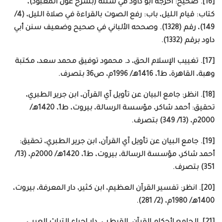
[16]. صحيح: أخرجه أبو داود في سننه (بشرح عون المعبود)،
كتاب: قيام الليل، باب: رفع الصوت بالقراءة في صلاة الليل، (4/
149)، رقم (1328). وصححه الألباني في صحيح وضعيف سنن أبي
داود برقم (1332).
[17]. تغييب الإسلام الحق، د. محمود توفيق محمد سعد، مكتبة
وهبة، القاهرة، ط1، 1416هـ/ 1996م، ص36 بتصرف.
[18]. انظر: جامع البيان عن تأويل آي القرآن، ابن جرير الطبري،
تحقيق: أحمد شاكر، مؤسسة الرسالة، بيروت، ط1، 1420هـ/
2000م، (13/ 349) بتصرف.
[19]. جامع البيان عن تأويل آي القرآن، ابن جرير الطبري، تحقيق:
أحمد شاكر، مؤسسة الرسالة، بيروت، ط1، 1420هـ/ 2000م، (13/
351) بتصرف.
[20]. انظر: تفسير القرآن العظيم، ابن كثير، دار المعرفة، بيروت،
1400هـ/ 1980م، (2/ 281).