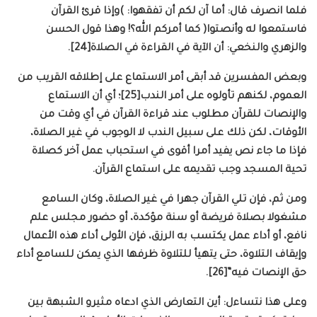
فلما انصرف قال: أما آن لكم أن تفقهوا: )وإذا قرئ القرآن
فاستمعوا له وأنصتوا( كما أمركم الله؟! وهذا قول الحسن
والزهري والنخعي: أن الآية في القراءة في الصلاة[24].
وبعض المفسرين قد أبقى أمر الاستماع على إطلاقه القريب من
العموم، لكنهم تأولوه على أمر الندب[25]؛ أي أن الاستماع
والإنصات للقرآن مطلوب عند قراءة القرآن في أي وقت من
الأوقات، لكن ذلك على سبيل الندب لا الوجوب في غير الصلاة،
فإذا ما جاء نص يفيد أمرا أقوى في استحباب عمل آخر كصلاة
تحية المسجد وجب تقديمه على استماع القرآن.
ومن ثم، فإن تلي القرآن جهرا في غير الصلاة، وكان السامع
مشغولا بصلاة فريضة أو سنة مؤكدة، أو حضور مجلس علم
نافع، أو أداء عمل يكتسب به الرزق، فإن الأولى أداء هذه الأعمال
وإيقاف التلاوة، حتى يتهيأ للتلاوة ظرفها الذي يمكن للسامع أداء
حق الإنصات فيه”[26].
وعلى هذا نتساءل: أين التعارض الذي ادعاه مثيرو الشبهة بين