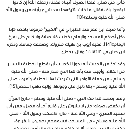
فأبى حتى صلى، فلما انصرف أتيناه فقلنا: رحمك الله! إن كادوا
ليقعوا بك، فقال: ما كنت لأتركهما بعد شيء رأيته من رسول الله
صلى الله عليه وسلم»[13].
وأما حديث ابن عمر عند الطبراني في “الكبير” مرفوعا بلفظ: «إذا
دخل أحدكم المسجد والإمام يخطب فلا صلاة ولا كلام حتى يفرغ
الإمام»[14]، ففيه أيوب بن نهيك متروك، وضعفه جماعة، وذكره
ابن حبان في “الثقات” وقال: يخطئ.
وقد أخذ من الحديث أنه يجوز للخطيب أن يقطع الخطبة باليسير
من الكلام، وأجيب عنه بأنه هذا الذي صدر منه – صلى الله عليه
وسلم – من جملة الأوامر التي شرعت لها الخطبة، وأمره – صلى
الله عليه وسلم – بها دليل على وجوبها، وإليه ذهب البعض[15].
ومما يعضد هذا حث النبي – صلى الله عليه وسلم – قارئ القرآن
أن يخفض صوته؛ حتى لا يشوش على قارئ آخر أو مصل، فعن أبي
سعيد الخدري – رضي الله عنه – قال: «اعتكف رسول الله – صلى
الله عليه وسلم – في المسجد، فسمعهم يجهرون بالقراءة،