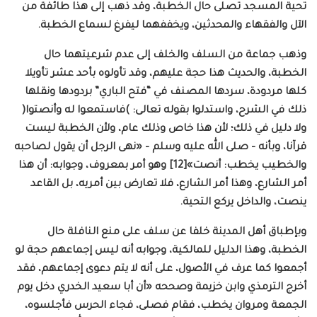
تحية المسجد تصلى حال الخطبة، وقد ذهب إلى هذا طائفة من
الآل والفقهاء والمحدثين، ويخففهما ليفرغ لسماع الخطبة.
وذهب جماعة من السلف والخلف إلى عدم شرعيتهما حال
الخطبة، والحديث هذا حجة عليهم، وقد تأولوه بأحد عشر تأويلا
كلها مردودة، سردها المصنف في “فتح الباري” بردودها ونقلها
ذلك في الشرح، واستدلوا بقوله تعالى: )فاستمعوا له وأنصتوا(
ولا دليل في ذلك؛ لأن هذا خاص وذلك عام، ولأن الخطبة ليست
قرآنا، وبأنه – صلى الله عليه وسلم – «نهى الرجل أن يقول لصاحبه
والخطيب يخطب: أنصت»[12] وهو أمر بمعروف، وجوابه: أن هذا
أمر الشارع، وهذا أمر الشارع، فلا تعارض بين أمريه، بل القاعد
ينصت، والداخل يركع التحية.
وبإطباق أهل المدينة خلفا عن سلف على منع النافلة حال
الخطبة، وهذا الدليل للمالكية، وجوابه أنه ليس إجماعهم حجة لو
أجمعوا كما عرف في الأصول، على أنه لا يتم دعوى إجماعهم، فقد
أخرج الترمذي وابن خزيمة وصححه «أن أبا سعيد الخدري دخل يوم
الجمعة ومروان يخطب، فقام فصلى، فجاء الحرس فأجلسوه،