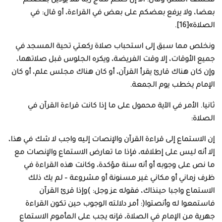
فكشف الستر، وقال: ألا إن كلكم مناج ربه فلا يؤذين بعضكم
بعضا، ولا يرفع بعضكم على بعض في القراءة، أو قال: في
الصلاة»[16].
ونخلص مما سبق إلى استحباب صلاة ركعتي تحية المسجد في
جميع الأوقات، إلا وقت الفريضة، ويكره الجلوس قبل صلاتهما،
وإن كان هناك قارئ يقرأ القرآن، أو كان هناك مجلس علم، أو كان
الإمام يخطب يوم الجمعة.
ثانيا. الأمر في الآية محمول على ما إذا كانت قراءة القرآن في
الصلاة:
إن الاستماع إلى قراءة القرآن والإنصات إليه واجب لا شك في هذا،
إلا أنه ليس على إطلاقه، فإذا ما تعارض الاستماع والإنصات مع
ما نص على وجوبه أو أنه سنة مؤكدة، وكانت هذه القراءة في
ظرف زماني أو مكاني غير مسنونة أو مشروعة – لم يك ذلك
الاستماع واجبا حينذاك، فقوله عز وجل: )وإذا قرئ القرآن
فاستمعوا له وأنصتوا(: أمر دلالته الوجوب حين تكون القراءة
جهرية من الإمام في الصلاة، فإنه يجب على المأموم الاستماع