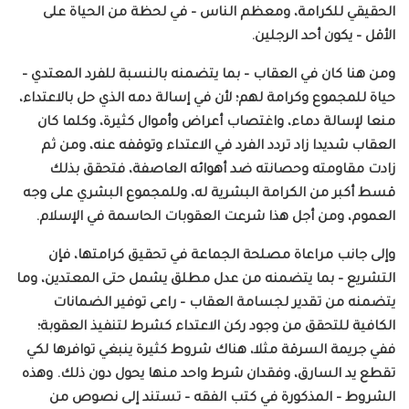
الحقيقي للكرامة، ومعظم الناس – في لحظة من الحياة على
الأقل – يكون أحد الرجلين.
ومن هنا كان في العقاب – بما يتضمنه بالنسبة للفرد المعتدي –
حياة للمجموع وكرامة لهم؛ لأن في إسالة دمه الذي حل بالاعتداء،
منعا لإسالة دماء، واغتصاب أعراض وأموال كثيرة، وكلما كان
العقاب شديدا زاد تردد الفرد في الاعتداء وتوقفه عنه، ومن ثم
زادت مقاومته وحصانته ضد أهوائه العاصفة، فتحقق بذلك
قسط أكبر من الكرامة البشرية له، وللمجموع البشري على وجه
العموم، ومن أجل هذا شرعت العقوبات الحاسمة في الإسلام.
وإلى جانب مراعاة مصلحة الجماعة في تحقيق كرامتها، فإن
التشريع – بما يتضمنه من عدل مطلق يشمل حتى المعتدين، وما
يتضمنه من تقدير لجسامة العقاب – راعى توفير الضمانات
الكافية للتحقق من وجود ركن الاعتداء كشرط لتنفيذ العقوبة؛
ففي جريمة السرقة مثلا، هناك شروط كثيرة ينبغي توافرها لكي
تقطع يد السارق، وفقدان شرط واحد منها يحول دون ذلك. وهذه
الشروط – المذكورة في كتب الفقه – تستند إلى نصوص من