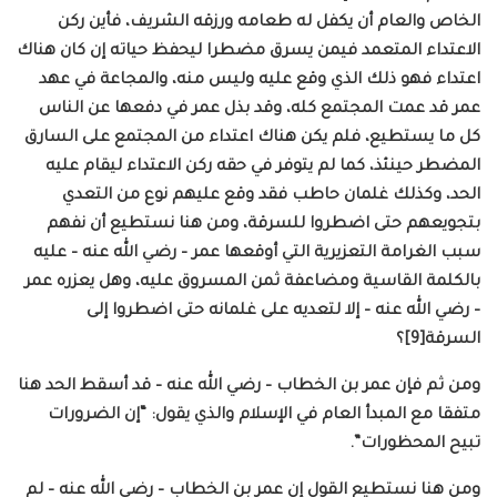
الخاص والعام أن يكفل له طعامه ورزقه الشريف، فأين ركن
الاعتداء المتعمد فيمن يسرق مضطرا ليحفظ حياته إن كان هناك
اعتداء فهو ذلك الذي وقع عليه وليس منه، والمجاعة في عهد
عمر قد عمت المجتمع كله، وقد بذل عمر في دفعها عن الناس
كل ما يستطيع، فلم يكن هناك اعتداء من المجتمع على السارق
المضطر حينئذ، كما لم يتوفر في حقه ركن الاعتداء ليقام عليه
الحد، وكذلك غلمان حاطب فقد وقع عليهم نوع من التعدي
بتجويعهم حتى اضطروا للسرقة، ومن هنا نستطيع أن نفهم
سبب الغرامة التعزيرية التي أوقعها عمر – رضي الله عنه – عليه
بالكلمة القاسية ومضاعفة ثمن المسروق عليه، وهل يعزره عمر
– رضي الله عنه – إلا لتعديه على غلمانه حتى اضطروا إلى
السرقة[9]؟
ومن ثم فإن عمر بن الخطاب – رضي الله عنه – قد أسقط الحد هنا
متفقا مع المبدأ العام في الإسلام والذي يقول: “إن الضرورات
تبيح المحظورات”.
ومن هنا نستطيع القول إن عمر بن الخطاب – رضي الله عنه – لم