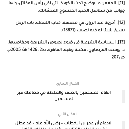
[11]. المغفر: ما يوضح تحت الخوذة التي تقي رأس المقاتل، ولها
جوانب من سلاسل الحديد المنسوج المتشابك.
[12]. أخرجه عبد الرزاق في مصنفه، كتاب اللقطة، باب الرجل
يسرق شيئا له فيه نصيب (18871).
[13]. السياسة الشرعية في ضوء نصوص الشريعة ومقاصدها،
د. يوسف القرضاوي، مكتبة وهبة، القاهرة، ط2، 1426 هـ/ 2005م،
ص207.
المقال السابق
اتهام المسلمين بالعنف والغلظة في معاملة غير
المسلمين
المقال التالي
الادعاء أن عمر بن الخطاب – رضي الله عنه – قد عطل