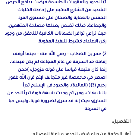
1) الحدود والعقوبات الحاسمة فرضت بدافع الحرص
الشديد من الشارع الحكيم على إحاطة الكليات
الخمس بالحماية والضمان على مستوى الفرد
والجماعة، كذلك تضمن بعدلها مصلحة المتهمين،
حيث تراعي توافر الضمانات الكافية للتحقق من وجود
ركن الاعتداء كشرط لتنفيذ العقوبة.
2) عمر بن الخطاب – رضي الله عنه – حينما أوقف
إقامة حد السرقة في عام المجاعة لم يكن مبتدعا،
إنما كان متبعا؛ قياسا على قوله عزوجل: )فمن
اضطر في مخمصة غير متجانف لإثم فإن الله غفور
رحيم (3)( (المائدة). والحدود في الإسلام تدرأ
بالشبهات، ومن ثم وجدت شبهة قوية تدرأ الحد عن
السارق؛ حيث إنه قد سرق لضرورة قوية، وليس حبا
في السرقة.
التفصيل:
أولا. الحكمة من وراء فرض الحدود مراعاة المصالح: