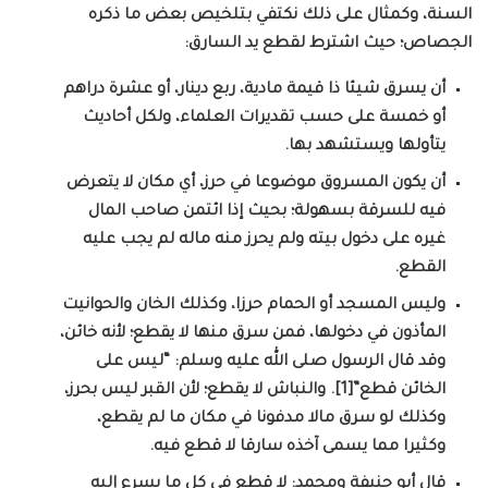
السنة، وكمثال على ذلك نكتفي بتلخيص بعض ما ذكره
الجصاص؛ حيث اشترط لقطع يد السارق:
أن يسرق شيئا ذا قيمة مادية، ربع دينار، أو عشرة دراهم
أو خمسة على حسب تقديرات العلماء، ولكل أحاديث
يتأولها ويستشهد بها.
أن يكون المسروق موضوعا في حرز، أي مكان لا يتعرض
فيه للسرقة بسهولة؛ بحيث إذا ائتمن صاحب المال
غيره على دخول بيته ولم يحرز منه ماله لم يجب عليه
القطع.
وليس المسجد أو الحمام حرزا، وكذلك الخان والحوانيت
المأذون في دخولها، فمن سرق منها لا يقطع؛ لأنه خائن،
وقد قال الرسول صلى الله عليه وسلم: “ليس على
الخائن قطع”[1]. والنباش لا يقطع؛ لأن القبر ليس بحرز،
وكذلك لو سرق مالا مدفونا في مكان ما لم يقطع،
وكثيرا مما يسمى آخذه سارقا لا قطع فيه.
قال أبو حنيفة ومحمد: لا قطع في كل ما يسرع إليه