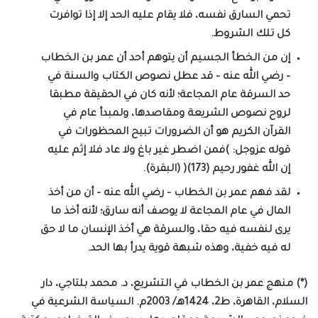
تحمي السارق نفسه، فلا يقام عليه الحد إلا إذا توافرت
كل تلك الشروط.
إن من الخطأ الجسيم أن يتوهم أحد أن عمر بن الخطاب
– رضي الله عنه – قد عطل نصوص الكتاب والسنة في
حد السرقة عام المجاعة؛ لأنه كان في الحقيقة مطبقا
لروح نصوص الشريعة ومقاصدها، ولمبدأ عام في
القرآن الكريم هو أن الضرورات تبيح المحظورات في
قوله عزوجل: )فمن اضطر غير باغ ولا عاد فلا إثم عليه
إن الله غفور رحيم (173)( (البقرة).
لقد فهم عمر بن الخطاب – رضي الله عنه – أن من أخذ
المال في عام المجاعة لا يوصف أنه سارق؛ لأنه أخذ ما
يرى لنفسه فيه حقا، والسرقة هي أخذ الإنسان ما لا حق
له فيه خفية، وهذه شبهة قوية يدرأ بها الحد.
(*) منهج عمر بن الخطاب في التشريع، د. محمد بلتاجي، دار
السلام، القاهرة، ط2، 1424هـ/ 2003م. السياسة الشرعية في