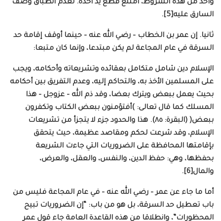
واحد من هذه الشروط، امتنع قطع يد آخذه. لعدم انطباق وصف
السارق عليه[5].
ثانيا. إن عمر بن الخطاب – رضي الله عنه – حينما أوقف إقامة حد
السرقة في عام المجاعة لم يكن مبتدعا، وإنما كان متبعا:
الإسلام دين شامل متكامل بعقائده وتشريعاته وأحكامه، ويجب
على المسلمين الأخذ به، والتحاكم إليه، وعدم التفريق بين أحكامه
بحيث يعمل ببعض ويترك بعضا، وقد ذم الله – عزوجل – هذا
المسلك كما قال تعالى: )أفتؤمنون ببعض الكتاب وتكفرون
ببعض( (البقرة: ٨٥). هذا والحدود جزء لا يتجزأ من تشريعات
الإسلام، وقد شرعت لحكم ومقاصد عظيمة، حيث يتحقق
بإقامتها المحافظة على الضروريات التي جاءت الشريعة
بحفظها، وهي: حفظ الدين، والنفس، والعقل، والعرض،
والمال[6].
أما ما جاء عن عمر – رضي الله عنه – في عام المجاعة فليس من
باب تعطيل حد السرقة، بل هو من باب: “إن الضروريات تبيح
المحظورات”، وانطلاقا من هذه القاعدة العامة جاء قول عمر