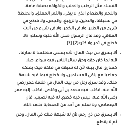
الفساد مثل الرطب والعنب والفواكه بصفة عامة،
واللحم والطعام الذي لا يبقى، والثمر المعلق، والحنطة
في سنبلها، والطين، والزرنيخ، والجص، ولا قطع في
شيء من الطير، ولا في الخمر، ولا في شيء من آلات
الملاهي، وقد قال الرسول صلى الله عليه وسلم: «لا
قطع في ثمر ولا كثر»[2] [3].
ألا يسرق من بيت المال؛ لأنه يسمى مختلسا لا سارقا،
لأنه لما كان حقه وحق سائر الناس فيه سواء، صار
كسارق مال بيته؛ لأن له شبهة في ملكه حيث يملكه
جماعيا مع باقي المسلمين، ولا قطع فيما فيه شبهة
ملك، وقد سرق رجل من بيت المال في خلافة عمر رضي
الله عنه، فكتب فيه سعد بن أبي وقاص، فكتب إليه عمر
رضي الله عنه: ليس فيه قطع، له فيه نصيب، قال
الجصاص: ولا نعلم عن أحد من الصحابة خلاف ذلك.
ألا يسرق من ذي رحم؛ لأن له شبهة ملك في المال، ومن
ثم لا يقطع.