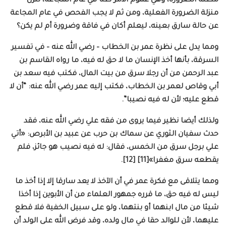
مظنة الضرورة، وهي عموم الأمر ظنا في عام المجاعة، تنزل
منزلة الضرورة الفعلية، ومن ثم لا يجب الفحص في عام المجاعة
عن حالة سارق بعينه، ليعلم أكان في فاقة وضرورة أم لم يكن؟
ومما يدل على نظرة عمر بن الخطاب – رضي الله عنه – في تفسير
السرقة، بأنها أخذ الإنسان ما لا حق له فيه، ما رواه القاسم بن
عبد الرحمن من أن رجلا سرق من بيت المال، فكتب فيه سعد بن
أبي وقاص لعمر بن الخطاب، فكتب إليه عمر رضي الله عنه: “أن لا
قطع عليه؛ لأن له فيه نصيبا”.
ولذلك أيضا نظير فيما يروى من فقه علي رضي الله عنه، فقد
حدث سفيان الثوري عن سماك بن حرب عن عبيد بن الأبرص: «أتي
علي برجل سرق من الخمس، فقال: له فيه نصيب هو جائز، فلم
يقطعه سرق مغفرا»[11] [12].
ومما يتلاقى مع فكرة عمر في أن الآخذ لا يعد سارقا إلا إذا أخذ ما
ليس له فيه حق، ما قرره جمهور العلماء من أن الأبوين إذا أخذا
شيئا من مال ابنهما أو بنتهما، ولو على سبيل الخفية فلا قطع
عليهما، لأن للوالد حقا في مال ولده، وقد فرض الله على الولد أن