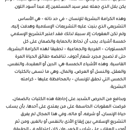
يكن بلال الذي جعله عمر سيد المسلمين إلا عبدا أسود اللون.
وهذه الكرامة البشرية للإنسان – في حد ذاته – هي الأساس
التشريعي الذي بنيت عليه التشريعات الإسلامية وهدفت إليه،
ولم تكن العقوبات إلا سبيلا لذلك فقد اعتبر التشريع الإسلامي
خمسة أشياء، يجب أن تحاط بالحماية والضمان على كل
المستويات – الفردية والجماعية – تحقيقا لهذه الكرامة البشرية،
حتى لا تصبح مجرد شعار أجوف، تناقضه حقائق الحياة المرة
القاسية. وهذه الأشياء الخمسة هي: الدين أو العقيدة، والنفس،
والعقل، والنسل أو العرض، والمال، وهي ما تسمى بالكليات
الخمس التي تحقق للإنسان – بالمحافظة عليها – كرامته
البشرية.
وبدافع من الحرص الشديد على إحاطة هذه الكليات بالضمان،
فرضت العقوبات الحاسمة على من يعتدي على أحدها، بأن يسلب
حياة الإنسان، أو شرفه، أو ماله، وفي هذا المجال لم يفرق
التشريع الإسلامي بين إيقاع الأذى بالنفس أو بالغير، ومن ثم
أوجب العقاب على شارب الخمر، وإن كان اعتداؤه في الحقيقة