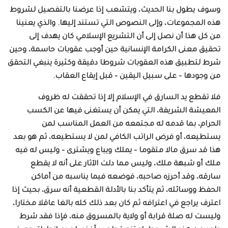
وسوف يطول بنا الحديث، ويتشعب إذا عرضنا بالتفصيل لشروط
هذه المجموعات، وإلى النصوص التي تستند إليها. والذي يعنينا
من كل هذا أن نصل إلى أن التشريع الإسلامي كان يهدف إلى
تحقيق معنى الكرامة الإنسانية حين أوجب عقوبات حاسمة، وحين
شرط لتطبيق هذه العقوبات شروطا دقيقة وكثيرة ينبغي التحقق
من وجودها – على سبيل اليقين – قبل إيقاع العقاب.
فلا تقطع يد السارق في الإسلام إلا إذا تحققت له ظروف
المعيشة الشريفة، التي يمكن أن يستغنى فيها عن الكسب
الحرام، بما قدمه له مجتمعه من العمل المناسب لمن
يستطيعه، أو فرض الراتب الكافي لمن لا يستطيعه، ثم هو بعد
هذا قد سرق مالا متقوما – يملك ويباع ويشترى – وليس له فيه
ملك أو شبهة ملك، وليس مما دلت الآثار على أنه لا يقطع
سارقه، وقد أحرزه صاحبه، فوضعه فيما يناسبه من أماكن
الحفظ ووسائله، ثم يتأكد بنا بالأدلة القطعية أنه سرق، بحيث إذا
اعترف يراجع في اعترافه ثم كان بعد ذلك كله بالغا عاقلا مختارا،
وليست له صلة قرابة أو ولاية بالمسروق منه، فإذا فقد شرط