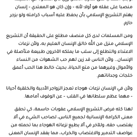
منصبا على عقله هو أولا؛ لأنه – وإن كان هو المعتدي – إنسان
يهتم التشريع الإسلامي بأن يحفظ عليه أسباب كرامته ولو بزجر
حازم.
ومن المسلمات لدى كل منصف مطلع على الحقيقة أن التشريع
الإسلامي منزل من الله خالق الإنسان العليم به، ولأن نزعات
الاعتداء والتطلع إلى سلب ما يملكه الآخرون طبيعة متأصلة في
الإنسان… ولأن الناس قد زين لهم حب الشهوات من النساء
والأموال وغيرهما من متع الحياة، بحيث خالط هذا الحب أعمق
خلجات وجداناتهم.
ولأن في الإنسان نزعات هوجاء تعجز الزواجر الأدبية والخلقية أحيانا
– مهما عظم سلطانها في القلب – عن الوقوف أمامها.
لهذا كله فرض التشريع الإسلامي عقوبات حاسمة، كي تحقق
معنى الكرامة الإنسانية لجميع الناس، لصاحب الشيء في ألا
يغتصب حقه، وللآخر في ألا يطيع نزعاته الهوجاء بما تحمله من
عواصف التدمير والاغتصاب والخراب، مما يفقد الإنسان المعنى