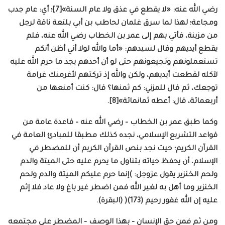
رضي الله عنه: «لا يقطع في عذق ولا عام السنة»[7]؛ أي: عام جدب
ومجاعة؛ لهذا لما سرق غلمان لحاطب بن أبي بلتعة ناقة لرجل
من مزينة، فأتي بهم إلى عمر بن الخطاب رضي الله عنه، فلم
يقطع أيديهم وقال لسيدهم: «أما والله لولا أني أظن أنكم
تستعملونهم وتجيعونهم حتى لو أن أحدهم يجد ما حرم الله عليه
لآكله لقطعت أيديهم، ولكن والله إذ تركتهم لأغرمنك غرامة
توجعك، ثم قال للمزني: كم ثمنها؟ قال: كنت أمنعها من
أربعمائة، قال: أعطه ثمانمائة»[8].
وكما طبق عمر بن الخطاب – رضي الله عنه – قاعدة عامة من
قواعد التشريع الإسلامي، نجده كذلك مطبقا للمبادئ العامة في
القرآن الكريم؛ حيث نجد بنص القرآن الكريم أن للمضطر في
الإسلام، أن يحفظ حياته بتناول ما يحرم عليه حتى الميتة والدم
ولحم الخنزير يقول عزوجل: )إنما حرم عليكم الميتة والدم ولحم
الخنزير وما أهل به لغير الله فمن اضطر غير باغ ولا عاد فلا إثم
عليه إن الله غفور رحيم (173)( (البقرة).
ومن ثم فمن حق الإنسان – بهذا الوصف – المضطر على مجتمعه