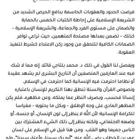
فرضت الحدود والعقوبات الحاسمة بدافع الحرص الشديد من
الشريعة الإسلامية على إحاطة الكليات الخمس بالحماية
والضمان على مستوى الفرد والجماعة، والشريعة الإسلامية –
كذلك – تضمن بعدلها مصلحة المتهمين، حيث تراعي توافر
الضمانات الكافية للتحقق من وجود ركن الاعتداء كشرط لتنفيذ
العقوبة.
ويفصل لنا القول في ذلك د. محمد بلتاجي قائلا: إنه مما لا شك
فيه عند العارفين المنصفين أن التاريخ البشرى لم يشهد عقيدة
أو نظاما احترمت فيه الإنسانية كما احترمت في الإسلام،
ونصوص القرآن والسنة تنطق بهذا التكريم للإنسان باعتباره
إنسانا فحسب، وبصرف النظر عما يملكه، وعن مظهره، فلم يكن
المظهر المادي على وجه الإطلاق – وبكل ما يحتويه – مقياسا
للكرامة الإنسانية؛ لأن الله لا ينظر إلى لون الإنسان، أو جنسه، أو
وضعه الاجتماعي، ولكنه ينظر إلى ذلك الشيء المشترك بين
الناس جميعا وهو القلب. ومن هنا قيل في الإسلام على لسان
عمر بن الخطاب رضي الله عنه: “أبو بكر سيدنا، وأعتق سيدنا”، ولم