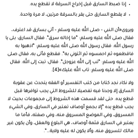
إذا ضبط السارق قبل إخراج السرقة لا تقطع يده.
لا يقطع السارق حتى يقر بالسرقة مرتين، لا مرة واحدة.
ويروى«أن النبي – صلى الله عليه وسلم – أتي بسارق قد اعترف،
فقال صلى الله عليه وسلم: “ما إخاله سرق”. فقال السارق: بلى يا
رسول الله. فقال رسول الله صلى الله عليه وسلم: “اذهبوا به
فاقطعوه ثم احمسوه ثم ائتوني به”. فقطع فأتى به، فقال صلى
الله عليه وسلم: “تب إلى الله عزوجل”. فقال: تبت إلى الله. فقال
صلى الله عليه وسلم: تاب الله عليك»[4].
ولا نكاد نجد كتابا من كتب التفسير أو الفقه يتحدث عن عقوبة
السارق إلا وجدنا فيه تفصيلا للشروط التي يجب توافرها قبل
قطع يده. حتى لقد قسمت هذه الشروط إلى مجموعات بحيث لا
يجب قطع يده “إلا بجمع أوصاف تعتبر في السارق، وفي الشيء
المسروق، وفي الموضع المسروق منه، وفي صفته، فأما ما
يعتبر في السارق فثمة أوصاف، هي البلوغ والعقل، وأن يكون غير
مالك للسروق منه، وألا يكون له عليه ولاية…”.