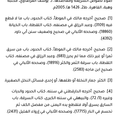
ضوء نصوص الشريعة ومقاصدها، د. يوسف القرضاوي، مكتبة
وهبة، القاهرة، ط2، 1426 هـ/ 2005م.
[1]. صحيح: أخرجه مالك في الموطأ، كتاب الحدود، باب ما لا قطع
فيه (3109)، وعبد الرزاق في مصنفه، كتاب اللقطة، باب الخيانة
(18860)، وصححه الألباني في صحيح وضعيف سنن أبي داود
(4392).
[2]. صحيح: أخرجه مالك في الموطأ، كتاب الحدود، باب من سرق
ثمرا أو غير ذلك مما لم يحرز (683)، وعبد الرزاق في مصنفه، كتاب
اللقطة، باب سرقة الثمر والكثر (18916)، وصححه الألباني في
صحيح ابن ماجه (2583).
[3]. الكثر: جمار النخلة أو طلعها، أو إحدى فسائل النخل الصغيرة.
[4]. صحيح: أخرجه الدارقطني في سننه، كتاب الحدود والديات
وغيره (3/ 72)، والبيهقي في سننه الكبرى، كتاب السرقة، باب
السارق يسرق أولا فتقطع يده اليمنى من مفصل الكف ثم
تحسم في النار (17715)، وصححه الألباني في إرواء الغليل (2431).