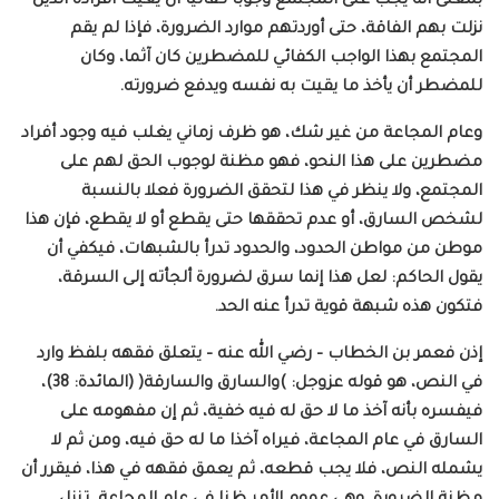
بمعنى أنه يجب على المجتمع وجوبا كفائيا أن يغيث أفراده الذين
نزلت بهم الفاقة، حتى أوردتهم موارد الضرورة، فإذا لم يقم
المجتمع بهذا الواجب الكفائي للمضطرين كان آثما، وكان
للمضطر أن يأخذ ما يقيت به نفسه ويدفع ضرورته.
وعام المجاعة من غير شك، هو ظرف زماني يغلب فيه وجود أفراد
مضطرين على هذا النحو، فهو مظنة لوجوب الحق لهم على
المجتمع، ولا ينظر في هذا لتحقق الضرورة فعلا بالنسبة
لشخص السارق، أو عدم تحققها حتى يقطع أو لا يقطع، فإن هذا
موطن من مواطن الحدود، والحدود تدرأ بالشبهات، فيكفي أن
يقول الحاكم: لعل هذا إنما سرق لضرورة ألجأته إلى السرقة،
فتكون هذه شبهة قوية تدرأ عنه الحد.
إذن فعمر بن الخطاب – رضي الله عنه – يتعلق فقهه بلفظ وارد
في النص، هو قوله عزوجل: )والسارق والسارقة( (المائدة: 38)،
فيفسره بأنه آخذ ما لا حق له فيه خفية، ثم إن مفهومه على
السارق في عام المجاعة، فيراه آخذا ما له حق فيه، ومن ثم لا
يشمله النص، فلا يجب قطعه، ثم يعمق فقهه في هذا، فيقرر أن