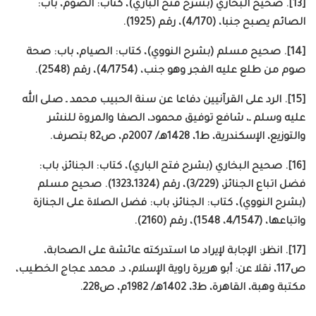
[13]. صحيح البخاري (بشرح فتح الباري)، كتاب: الصوم، باب:
الصائم يصبح جنبا، (4/170)، رقم (1925).
[14]. صحيح مسلم (بشرح النووي)، كتاب: الصيام، باب: صحة
صوم من طلع عليه الفجر وهو جنب، (4/1754)، رقم (2548).
[15]. الرد على القرآنيين دفاعا عن سنة الحبيب محمد ـ صلى الله
عليه وسلم ـ، شافع توفيق محمود، الصفا والمروة للنشر
والتوزيع، الإسكندرية، ط1، 1428هـ/ 2007م، ص82 بتصرف.
[16]. صحيح البخاري (بشرح فتح الباري)، كتاب: الجنائز، باب:
فضل اتباع الجنائز، (3/229)، رقم (1323،1324). صحيح مسلم
(بشرح النووي)، كتاب: الجنائز، باب: فضل الصلاة على الجنازة
واتباعها، (4/1547، 1548)، رقم (2160).
[17]. انظر: الإجابة لإيراد ما استدركته عائشة على الصحابة،
ص117، نقلا عن: أبو هريرة راوية الإسلام، د. محمد عجاج الخطيب،
مكتبة وهبة، القاهرة، ط3، 1402هـ/ 1982م، ص228.