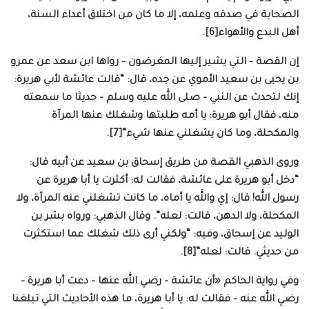
الصحابة في صدقه وعلمه، إلا ما كان من اختلاق أعداء السنة،
أهل البدع والأهواء[6].
إن القصة – التي يشير إليها المغرضون – رواها ابن سعد عن عمرو
بن يحيى بن سعيد الأموي عن جده، قال: “قالت عائشة لأبي هريرة:
إنك لتحدث عن النبي – صلى الله عليه وسلم – حديثا ما سمعته
منه، فقال أبو هريرة: يا أمه طلبتها وشغلك عنها المرآة
والمكحلة، وما كان يشغلني عنها شيء”[7].
وروى الذهبي القصة من طريق إسحاق بن سعيد عن أبيه قال:
“دخل أبو هريرة على عائشة، فقالت له: أكثرت يا أبا هريرة عن
رسول الله! قال: إي والله يا أماه، ما كانت تشغلني عنه المرآة، ولا
المكحلة، ولا الدهن، قالت: لعله”. وقال الذهبي: ورواه بشر بن
الوليد عن إسحاق، وفيه: “ولكني أرى ذلك شغلك عما استكثرت
من حديثي. قالت: لعله”[8].
وفي رواية الحاكم «أن عائشة – رضي الله عنها – دعت أبا هريرة –
رضي الله عنه – فقالت له: يا أبا هريرة، ما هذه الأحاديث التي تبلغنا