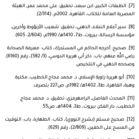
[7]. الطبقات الكبير، ابن سعد، تحقيق: علي محمد عمر، الهيئة
المصرية العامة للكتاب، القاهرة، 2002م، (2/314).
[8]. سير أعلام النبلاء، الذهبي، تحقيق: شعيب الأرنؤوط وآخرين،
مؤسسة الرسالة، بيروت، ط7، 1410هـ/ 1990م، (2/604، 605).
[9]. صحيح: أخرجه الحاكم في المستدرك، كتاب: معرفة الصحابة
رضي الله عنهم، باب: ذكر أبي هريرة الدوسي، (3/ 582)، رقم (6160).
وصححه الذهبي في التلخيص.
[10]. أبو هريرة راوية الإسلام، د. محمد عجاج الخطيب، مكتبة
وهبة، القاهرة، ط3، 1402هـ/ 1982م، ص227 بتصرف.
[11]. المحدث الفاصل، الرامهرمزي، تحقيق: د. محمد عجاج
الخطيب، دار الفكر، بيروت، ط3، 1404هـ، ص55.
[12]. صحيح مسلم (بشرح النووي)، كتاب: الطهارة، باب: التوقيت
في المسح على الخفين، (2/809)، رقم (629).