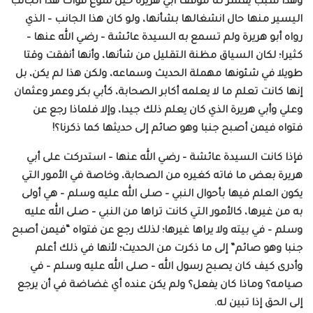
وهذا سبب يفسر لنا موقف أبي هريرة حين سوغ فوات هذا الجانب
اليسير منها حال انشغالها بشأنها، ولو كان هذا الجانب – الذي
رواه أبو هريرة ولم تسمع به السيدة عائشة – رضي الله عنها –
كثيرا؛ لكان السياق مظنة التقليل من شأنها، وأنها أنفقت وقتا
طويلا في شئونها مهملة الحديث وسماعه، ولكن هذا لم يكن، بل
إنها كانت تعلم ما لا يعلمه أكابر الصحابة، كأبي بكر وعمر وعثمان
وعلي وأبي هريرة الذي كان يعلم ذلك جيدا، وإلا فلماذا رجع عن
فتواه فيمن أصبح جنبا وهو صائم إلى حديثها كما ذكرنا؟!
فإذا كانت السيدة عائشة – رضي الله عنها – استدركت على أبي
هريرة بعض ما فاته كغيره من الصحابة، وخاصة في الأمور التي
يكون العلم فيها بأحوال النبي – صلى الله عليه وسلم – هي أولى
به من غيرها، كالأمور التي كانت تراها من النبي – صلى الله عليه
وسلم – في بيته ولا يراها غيرها؛ لذلك رجع عن فتواه “فيمن أصبح
جنبا وهو صائم” إلى ما ذكرت من الحديث؛ لأنها في ذلك أعلم
وأدرى كيف كان يصبح رسول الله – صلى الله عليه وسلم – في
صيامه؟ وماذا كان يفعل؟ ولم يكن عنده أي غضاضة في أن يرجع
إلى الحق إذا تبين له.