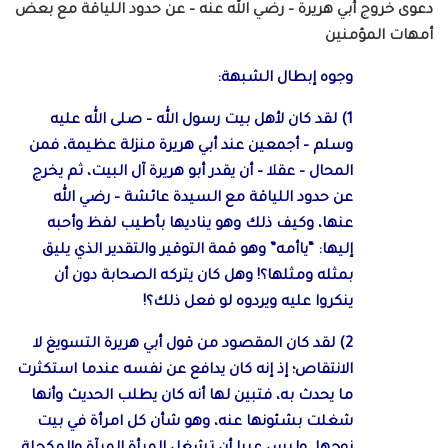
دعوى خروج أبي هريرة – رضي الله عنه – عن حدود اللياقة مع بعض
أمهات المؤمنين
وجوه إبطال الشبهة:
1) لقد كان لأهل بيت رسول الله – صلى الله عليه
وسلم – أجمعين عند أبي هريرة منزلة عظيمة، فمن
المحال – عقلا – أن يقدر أبو هريرة آل البيت، ثم يخرج
عن حدود اللياقة مع السيدة عائشة – رضي الله
عنها، وكيف ذلك وهو يناديها بأطيب لفظ وأحبه
إليها: “ياأمه” وهو قمة التوقير والتقدير الذي يليق
بمثله ومثلها؟! وهل كان يتركه الصحابة دون أن
ينكروا عليه ويردوه لو فعل ذلك؟!
2) لقد كان المقصود من قول أبي هريرة التسويغ لا
الانتقاص؛ إذ إنه كان يدافع عن نفسه عندما استكثرت
ما يحدث به، فتبين لها أنه كان يطلب الحديث وأنها
شغلت بشئونها عنه، وهو شأن كل امرأة في بيت