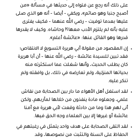
على ذلك أنه رجع عن فتواه إلى حديثها في مسألة «من
أصبح جنبا وهو صائم»، ويكفي – أيضا – أنه هو الذي صلى
عليها بعدما توفيت – رضي الله عنهما – فكيف يفترى
عليه بأنه لم يلتزم الأدب معها؟! وحاشاه. وكيف لا يقدرها
قدرها وهو القائل عنها: «عائشة أعلم».
إن المقصود من مقولة أبي هريرة التسويغ لا الانتقاص؛
فقد تبين للسيدة عائشة – رضي الله عنها – أن أبا هريرة
كان يطلب الحديث، وأنها شغلت عما استكثرته منه
بحياتها المنزلية، ولم تعارضه في ذلك، بل وافقته ولم
تنكر عليه.
لقد استغل أهل الأهواء ما دار بين الصحابة من نقاش
علمي، وجعلوه مادة ينفذون من خلالها لمآربهم، ولكن
أنى لهم هذا وما من حادثة وقعت لأبي هريرة مع أمنا
عائشة أو غيرها إلا بين العلماء وجه الحق فيها.
لقد التقى الصحابة على هدف واحد يتمثل في رغبتهم في
الحفاظ على السنة والتثبت من نصوصها، وقد