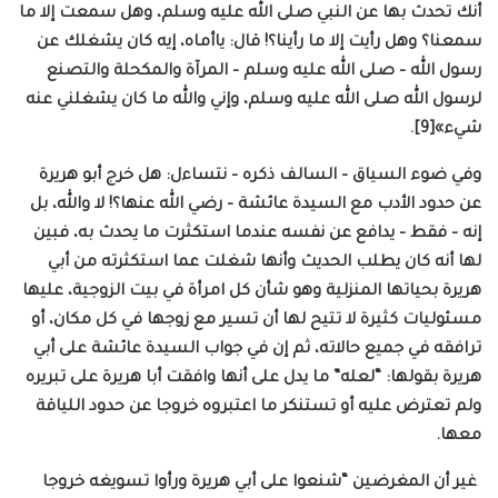
أنك تحدث بها عن النبي صلى الله عليه وسلم، وهل سمعت إلا ما
سمعنا؟ وهل رأيت إلا ما رأينا؟! قال: ياأماه، إيه كان يشغلك عن
رسول الله – صلى الله عليه وسلم – المرآة والمكحلة والتصنع
لرسول الله صلى الله عليه وسلم، وإني والله ما كان يشغلني عنه
شيء»[9].
وفي ضوء السياق – السالف ذكره – نتساءل: هل خرج أبو هريرة
عن حدود الأدب مع السيدة عائشة – رضي الله عنها؟! لا والله، بل
إنه – فقط – يدافع عن نفسه عندما استكثرت ما يحدث به، فبين
لها أنه كان يطلب الحديث وأنها شغلت عما استكثرته من أبي
هريرة بحياتها المنزلية وهو شأن كل امرأة في بيت الزوجية، عليها
مسئوليات كثيرة لا تتيح لها أن تسير مع زوجها في كل مكان، أو
ترافقه في جميع حالاته، ثم إن في جواب السيدة عائشة على أبي
هريرة بقولها: “لعله” ما يدل على أنها وافقت أبا هريرة على تبريره
ولم تعترض عليه أو تستنكر ما اعتبروه خروجا عن حدود اللياقة
معها.
غير أن المغرضين “شنعوا على أبي هريرة ورأوا تسويغه خروجا