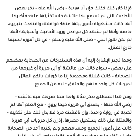
فإذا كان ذلك كذلك فإن أبا هريرة – رضي الله عنه – ذكر بعض
الأحاديث التي لم تسمع بها عائشة فاستكثرتها عليه؛ فأخبرها
أنها كانت مشغولة بأمور بيتها عنها؛ فوافقته واقتنعت بتبريره،
خاصة وأنها لم تشهد كل مواطن ورود الأحاديث وأسبابها؛ لأنها
لم تكن تلازم النبي – صلى الله عليه وسلم – في كل أموره لاسيما
خارج المنزل.
ومما تجدر الإشارة إليه أن هذه الاستدركات من الصحابة بعضهم
على بعض – سواء كانت من عائشة أو أبي هريرة أو غيرهما من
الصحابة – كانت قليلة ومحدودة إذا ما قورنت بالكم الهائل
لمرويات كل واحد منهم والمتفق عليه من الجميع.
ومن هذا المنطلق نذكر مثالا واحدا مما صرحت فيه عائشة –
رضي الله عنها – بصدق أبي هريرة فيما يروي – مع العلم أنها لم
تكذبه في رواية واحدة، وإن ناقشته مرة فلا يدل ذلك على تكذيبه –
والأمثلة على ذلك يستحيل حصرها، إذ إن كل مرويات أبي هريرة
كانت على أعين الجميع ومسامعهم ولم يكذبه أحد من الصحابة