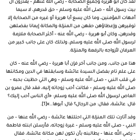
لقد كان أبو هريرة وجميع الصحابة – رضي الله عنهم – يقدرون آل
بيت رسول الله – صلى الله عليه وسلم – حق قدرهم، لا سيما
أمهات المؤمنين، وما كان يسع أبا هريرة أو غيره من الصحابة إلا
توقيرهن وإعطاؤهن حقهن من المنزلة والمكانة إيمانا بفضلهن
وقدرهن، وكان أبو هريرة – رضي الله عنه – أكثر الصحابة ملازمة
لرسول الله صلى الله عليه وسلم، ولذلك كان على جانب كبير من
العرفان لأزواجه بالرفعة والمنزلة.
هذا من جانب، ومن جانب آخر فإن أبا هريرة – رضي الله عنه – كان
على علم تام بفضل السيدة عائشة وسابقتها في الدين ومكانتها
في قلب النبي – صلى الله عليه وسلم – وهي التي حظيت بحبه –
صلى الله عليه وسلم – فكانت أحب زوجاته إليه، فقد قال عمرو بن
العاص لرسول الله صلى الله عليه وسلم: «أي الناس أحب إليك؟
قال: عائشة، فقال: من الرجال؟ قال: أبوها…»[1].
وقد أثارت تلك المنزلة التي احتلتها عائشة – رضي الله عنها – من
النبي – صلى الله عليه وسلم – غيرة زوجاته، فأرسلن ابنته فاطمة
– رضي الله عنها – يطالبنه بأن تكون لهن مكانة عائشة، فقال