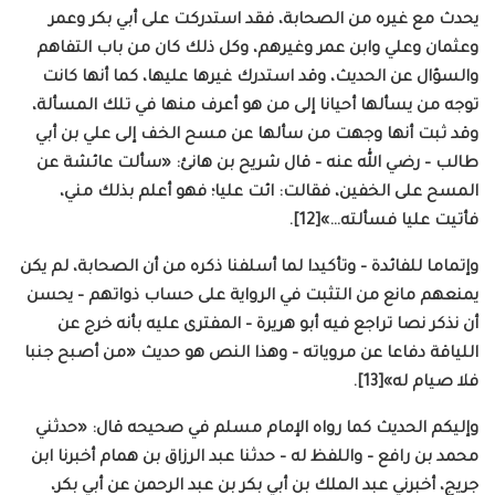
يحدث مع غيره من الصحابة، فقد استدركت على أبي بكر وعمر
وعثمان وعلي وابن عمر وغيرهم، وكل ذلك كان من باب التفاهم
والسؤال عن الحديث، وقد استدرك غيرها عليها، كما أنها كانت
توجه من يسألها أحيانا إلى من هو أعرف منها في تلك المسألة،
وقد ثبت أنها وجهت من سألها عن مسح الخف إلى علي بن أبي
طالب – رضي الله عنه – قال شريح بن هانئ: «سألت عائشة عن
المسح على الخفين، فقالت: ائت عليا؛ فهو أعلم بذلك مني،
فأتيت عليا فسألته…»[12].
وإتماما للفائدة – وتأكيدا لما أسلفنا ذكره من أن الصحابة، لم يكن
يمنعهم مانع من التثبت في الرواية على حساب ذواتهم – يحسن
أن نذكر نصا تراجع فيه أبو هريرة – المفترى عليه بأنه خرج عن
اللياقة دفاعا عن مروياته – وهذا النص هو حديث «من أصبح جنبا
فلا صيام له»[13].
وإليكم الحديث كما رواه الإمام مسلم في صحيحه قال: «حدثني
محمد بن رافع – واللفظ له – حدثنا عبد الرزاق بن همام أخبرنا ابن
جريج، أخبرني عبد الملك بن أبي بكر بن عبد الرحمن عن أبي بكر،