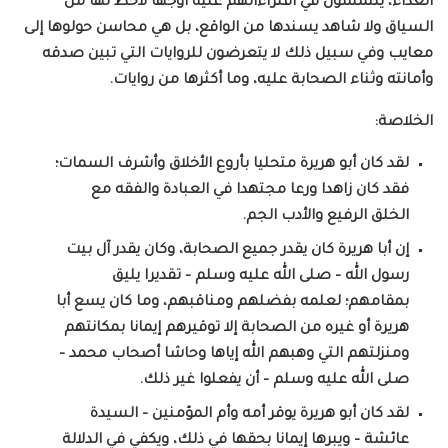
العداء، يلتمسون في افتراءاتهم عليه أوجها لاحظ لها من
السياق ولا شاهد يسندها من الواقع، بل هي محاسن حولوها إلى
معايب وفي سبيل ذلك لا يتعرضون للروايات التي تبين صدقه
وأمانته وثناء الصحابة عليه، وما أكثرها من روايات.
الخلاصة:
لقد كان أبو هريرة متحليا بأروع الأخلاق وأشرف السمات؛
فقد كان زاهدا ورعا مجتهدا في العبادة والفقه مع
الخلق الرفيع والأدب الجم.
إن أبا هريرة كان يقدر جميع الصحابة، وكان يقدر آل بيت
رسول الله – صلى الله عليه وسلم – تقديرا يليق
بمقامهم؛ لعلمه بفضلهم ومناقبهم، وما كان يسع أبا
هريرة أو غيره من الصحابة إلا توقيرهم إيمانا بمكانتهم
ومنزلتهم التي وهبهم الله إياها وحاشا أصحاب محمد –
صلى الله عليه وسلم – أن يفعلوا غير ذلك.
لقد كان أبو هريرة يوقر أمه وأم المؤمنين – السيدة
عائشة – ويبرها إيمانا بحقها في ذلك، ويكفي في الدلالة