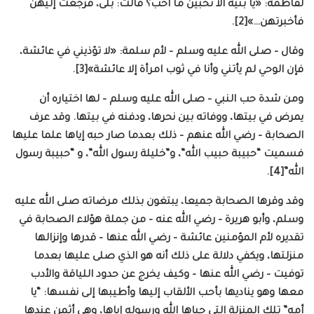
لفاطمة: «يا بنية ألا تحبين ما أحب؟ قالت: بلى، فرجعت إليهن
فأخبرتهن…»[2].
وقال – صلى الله عليه وسلم – لأم سلمة: «لا تؤذيني في عائشة،
فإن الوحي لم يأتني وأنا في ثوب امرأة إلا عائشة»[3].
ومن شدة حب النبي – صلى الله عليه وسلم – لها اختياره أن
يمرض في بيتها، ووفاته بين نحرها، ودفنه في بيتها. وقد عرف
الصحابة – رضي الله عنهم – ذلك بعدما صار حبه إياها علما عليها
فسميت “حبيبة حبيب الله”، و”خليلة رسول الله”، و “حبيبة رسول
الله”[4].
وقد وقرها الصحابة جميعا، يبتغون بذلك مرضاته صلى الله عليه
وسلم، وأبو هريرة – رضي الله عنه – من جملة هؤلاء الصحابة في
تقديره لأم المؤمنين عائشة – رضي الله عنها – قدرها وإنزالها
منزلتها، ويكفي دلالة على ذلك أنه هو الذي صلى عليها بعدما
توفيت – رضي الله عنها – وكيف يخرج عن حدود اللياقة والأدب
معها وهو يناديها بأحب الألقاب إليها وأطيبها إلى نفسها: “يا
أمه” تلك المنزلة التي حباها الله ورسوله إياها، وهي أثمن عندها