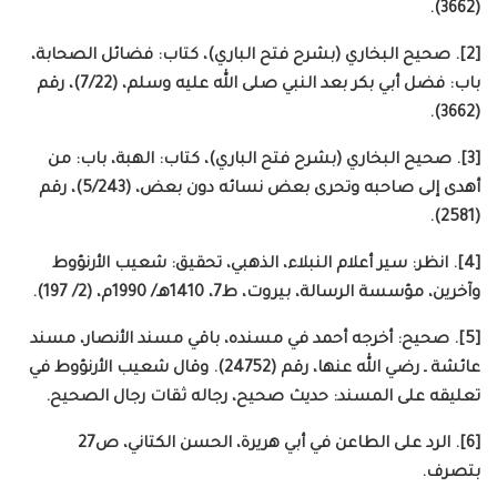
(3662).
[2]. صحيح البخاري (بشرح فتح الباري)، كتاب: فضائل الصحابة،
باب: فضل أبي بكر بعد النبي صلى الله عليه وسلم، (7/22)، رقم
(3662).
[3]. صحيح البخاري (بشرح فتح الباري)، كتاب: الهبة، باب: من
أهدى إلى صاحبه وتحرى بعض نسائه دون بعض، (5/243)، رقم
(2581).
[4]. انظر: سير أعلام النبلاء، الذهبي، تحقيق: شعيب الأرنؤوط
وآخرين، مؤسسة الرسالة، بيروت، ط7، 1410هـ/ 1990م، (2/ 197).
[5]. صحيح: أخرجه أحمد في مسنده، باقي مسند الأنصار، مسند
عائشة ـ رضي الله عنها، رقم (24752). وقال شعيب الأرنؤوط في
تعليقه على المسند: حديث صحيح، رجاله ثقات رجال الصحيح.
[6]. الرد على الطاعن في أبي هريرة، الحسن الكتاني، ص27
بتصرف.