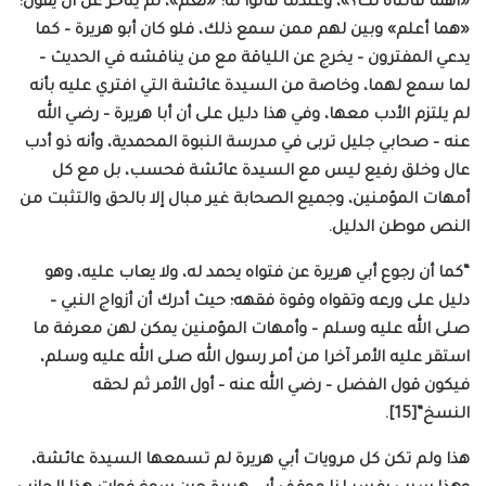
«أهما قالتاه لك؟»، وعندما قالوا له: «نعم»، لم يتأخر عن أن يقول:
«هما أعلم» وبين لهم ممن سمع ذلك، فلو كان أبو هريرة – كما
يدعي المفترون – يخرج عن اللياقة مع من يناقشه في الحديث –
لما سمع لهما، وخاصة من السيدة عائشة التي افتري عليه بأنه
لم يلتزم الأدب معها، وفي هذا دليل على أن أبا هريرة – رضي الله
عنه – صحابي جليل تربى في مدرسة النبوة المحمدية، وأنه ذو أدب
عال وخلق رفيع ليس مع السيدة عائشة فحسب، بل مع كل
أمهات المؤمنين، وجميع الصحابة غير مبال إلا بالحق والتثبت من
النص موطن الدليل.
“كما أن رجوع أبي هريرة عن فتواه يحمد له، ولا يعاب عليه، وهو
دليل على ورعه وتقواه وقوة فقهه؛ حيث أدرك أن أزواج النبي –
صلى الله عليه وسلم – وأمهات المؤمنين يمكن لهن معرفة ما
استقر عليه الأمر آخرا من أمر رسول الله صلى الله عليه وسلم،
فيكون قول الفضل – رضي الله عنه – أول الأمر ثم لحقه
النسخ”[15].
هذا ولم تكن كل مرويات أبي هريرة لم تسمعها السيدة عائشة،