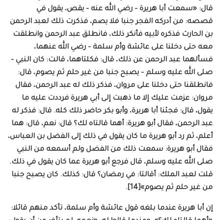
قال: «سمعت أبا هريرة – رضي الله عنه – يقص، يقول في
قصصه: من أدركه الفجر جنبا فلا يصم، فذكرت ذلك لعبد الرحمن
بن الحارث فذكره لأبيه فأنكر ذلك، فانطلق عبد الرحمن وانطلقت
معه حتى دخلنا على عائشة وأم سلمة – رضي الله عنهما،
فسألهما عبد الرحمن عن ذلك، قال: فكلتاهما، قالت: كان النبي –
صلى الله عليه وسلم – يصبح جنبا من غير حلم ثم يصوم، قال:
فانطلقنا حتى دخلنا على مروان، فذكر ذلك له عبد الرحمن، فقال
مروان: عزمت عليك إلا ما ذهبت إلى أبي هريرة فرددت عليه ما
يقول، قال: فجئنا أبا هريرة، وأبو بكر حاضر ذلك كله. قال: فذكر له
عبد الرحمن، فقال أبو هريرة: أهما قالتاه لك؟ قال: نعم، قال: هما
أعلم، ثم رد أبو هريرة ما كان يقول في ذلك إلى الفضل بن العباس،
فقال أبو هريرة: سمعت ذلك من الفضل ولم أسمعه من النبي
صلى الله عليه وسلم، قال فرجع أبو هريرة عما كان يقول في ذلك.
قلت لعبد الملك: أقالتا: في رمضان؟ قال: كذلك. كان يصبح جنبا
من غير حلم ثم يصوم»[14].
إن أبا هريرة عندما بلغه قول عائشة وأم سلمة، تأكد منهم قائلا: