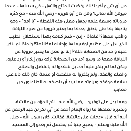
من أي شيء آخر؛ لذلك رفضت المتاع والأهل – في سبيلها – عندما
خيرهن الله تعالى؟ وهل كان أبو هريرة – رضي الله عنه – مع كثرة
مروياته وسعة علمه يجهل معنى هذه اللفظة – “يا أمه” – وهو
يناديها بها حتى ينطق بعدها بما يعتبر خروجا عن حدود اللياقة
والأدب معها؟! فلماذا – إذن – قدم كلامه بهذا الاستهلال الطيب
الذي يدل على عظيم توقيره لها وإجلاله لمكانتها؟! ولماذا لم ينكر
عليه واحد من الصحابة ذلك؟! إنه لو فعل ما يعتبر خروجا عن
اللياقة معها ما وسع أحد من الصحابة تركه دون إنكار أو رد عليه،
ولكن لما لم ينكر عليه أحد، بل شهدوا له بالفضل والصلاح
والعلم والفقه، ولم يذكروا له منقصة أو مذمة؛ كان ذلك دالا على
سلامة موقفه وبراءته مما يريد أن يلصقه به الطاعنون من
معايب.
ومما يدل على توقيره – رضي الله عنه – لأم المؤمنين عائشة،
وتقديره لعلمها ما رواه الإمام أحمد عن أبي بكر بن عبد الرحمن عن
أبيه أنه قال: «دخلت على عائشة، فقالت: كان رسول الله – صلى
الله عليه وسلم – يصبح جنبا ثم يغتسل ثم يغدو إلى المسجد