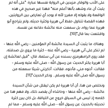
على الأدب والوقار، مزيدين في الرواية نفسها عبارة: “على أنه لم
يلبث أن عاد وشهد بأنها أعلم منه” فهذا غير صحيح في هذه
الواقعة ولا يقوله إلا مغرر؛ لأنه لا يوجد أي تعارض بين الروايتين،
فهذه القصة تتناول حفظ أبي هريرة وكثرة حديثه، ولم يتراجع أبو
هريرة عما رواه، بل سمعت منه عائشة دفاعه عن نفسه،
واقتنعت بما قال”[10].
وهناك ما يثبت أن السيدة عائشة أم المؤمنين – رضي الله عنها –
لم تنكر على أبي هريرة – رضي الله عنه – كثرة ما يروي بل صدقته،
فقد روى الرامهرمزي بسنده عن أبي سلمة، قال: “قيل لعائشة إن
أبا هريرة يكثر الحديث عن رسول الله – صلى الله عليه وسلم –
فقالت: أدنوه مني، فأدنوه، فقالت: أذكرتني شيئا سمعته من
رسول الله صلى الله عليه وسلم… وذكر الحديث”[11].
ونخلص من هذا، أن أبا هريرة لم يكن ليقلل من شأن السيدة
عائشة – رضي الله عنها – وحاشاه أن يقصد ذلك، ولا فهم هذا من
كلامه؛ إذ ليس في السياق خروج عن اللياقة، بل كان يبرر كثرة
تحديثه بالحديث عن رسول الله – صلى الله عليه وسلم – مما لم