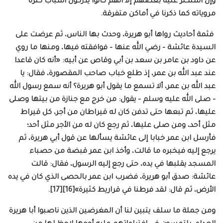
وإن استكثر عليه بعضهم إلا أنهم كانوا يدركون أسباب كثرة
مروياته كما ذكرنا في أماكن متفرقة.
فثمة أحاديث رواها أبو هريرة، وحدث بها الناس، ثم عرضت على
السيدة عائشة – رضي الله عنها – فوافقته فيها، ومنها ما روي
عن داود بن عامر بن سعد بن أبي وقاص عن أبيه: «أنه كان قاعدا
عند عبد الله بن عمر، إذ طلع خباب صاحب المقصورة، فقال: يا
عبد الله بن عمر، ألا تسمع ما يقول أبو هريرة؟ أنه سمع رسول الله
– صلى الله عليه وسلم – يقول: من خرج مع جنازة من بيتها وصلى
عليها، ثم تبعها حتى تدفن كان له قيراطان من أجر، كل قيراط
مثل أحد، ومن صلى عليها، ثم رجع كان له من الأجر مثل أحد؛
فأرسل ابن عمر خبابا إلى عائشة يسألها عن قول أبي هريرة، ثم
يرجع إليه فيخبره ما قالت، وأخذ ابن عمر قبضة من حصباء
المسجد يقلبها في يده، حتى رجع إليه الرسول، فقال: قالت
عائشة: صدق أبو هريرة، فضرب ابن عمر بالحصى الذي كان في يده
الأرض، ثم قال: لقد فرطنا في قراريط كثيرة»[16][17].
ومن جملة ما سلف يتبين لنا أن المغرضين الذين ناصبوا أبا هريرة