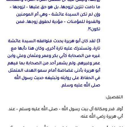
زوجها، وليس عيبا أن تشغل المرأة المرآة والمكحلة
ما دامت تتزين لزوجها، بل هو حق عليها – لزوجها –
وإن لم تكن السيدة عائشة – وهي أم المومنين
والقدوة للمؤمنات – مؤدية لحقوق زوجها، فمن
تكون؟!.
3) لقد كان أبو هريرة يحدث فتوافقه السيدة عائشة
تارة، وتستدرك عليه تارة أخرى، وكان هذا دأبها مع
غيره من الصحابة كأبي بكر وعمر وعثمان وعلي وابن
عمر وغيرهم، ولم يشعر أحد من الصحابة بما فيهم
أبو هريرة بأدنى غضاضة أمام سمو الهدف المتمثل
في الحفاظ على روايته وتبليغه حديث رسول الله
صلى الله عليه وسلم.
التفصيل:
أولا. قدر ومكانة آل بيت رسول الله – صلى الله عليه وسلم – عند
أبي هريرة رضي الله عنه: