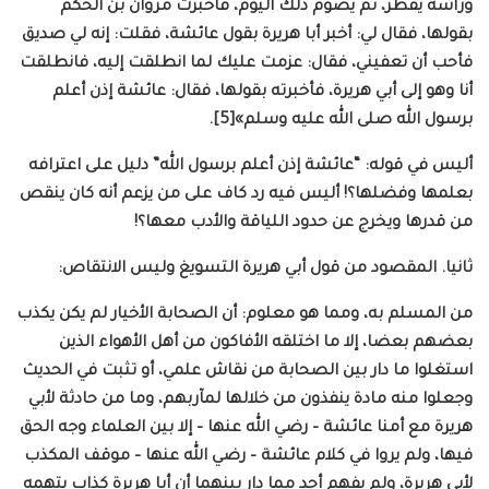
ورأسه يقطر، ثم يصوم ذلك اليوم، فأخبرت مروان بن الحكم
بقولها، فقال لي: أخبر أبا هريرة بقول عائشة، فقلت: إنه لي صديق
فأحب أن تعفيني، فقال: عزمت عليك لما انطلقت إليه، فانطلقت
أنا وهو إلى أبي هريرة، فأخبرته بقولها، فقال: عائشة إذن أعلم
برسول الله صلى الله عليه وسلم»[5].
أليس في قوله: “عائشة إذن أعلم برسول الله” دليل على اعترافه
بعلمها وفضلها؟! أليس فيه رد كاف على من يزعم أنه كان ينقص
من قدرها ويخرج عن حدود اللياقة والأدب معها؟!
ثانيا. المقصود من قول أبي هريرة التسويغ وليس الانتقاص:
من المسلم به، ومما هو معلوم: أن الصحابة الأخيار لم يكن يكذب
بعضهم بعضا، إلا ما اختلقه الأفاكون من أهل الأهواء الذين
استغلوا ما دار بين الصحابة من نقاش علمي، أو تثبت في الحديث
وجعلوا منه مادة ينفذون من خلالها لمآربهم، وما من حادثة لأبي
هريرة مع أمنا عائشة – رضي الله عنها – إلا بين العلماء وجه الحق
فيها، ولم يروا في كلام عائشة – رضي الله عنها – موقف المكذب
لأبي هريرة، ولم يفهم أحد مما دار بينهما أن أبا هريرة كذاب يتهمه