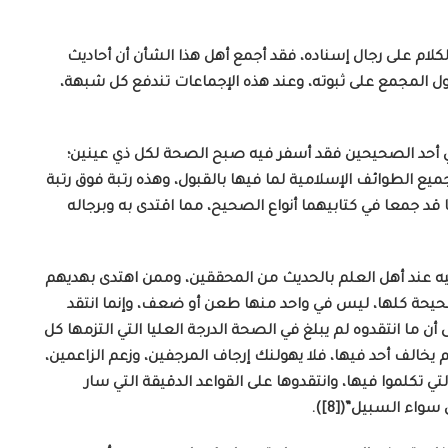
كلام على رجال إسناده، فقد أجمع أهل هذا الشأن أن أحاديث
ل المجمع على ثبوته، وعند هذه الإجماعات تندفع كل شبهة،
في أحد الصحيحين فقد أسفر فيه صبح الصحة لكل ذي عينين؛
ميع الطوائف الإسلامية لما فيها بالقبول، وهذه رتبة فوق رتبة
د جمعا في كتابيهما أنواع الصحيح، مما اقتدى به وبرجاله
يه عند أهل العلم بالحديث من المحققين، وممن اهتدى بهديهم
حيحة كلها، ليس في واحد منها طعن أو ضعف، وإنما انتقد
 ما انتقدوه لم يبلغ في الصحة الدرجة العليا التي التزمها كل
يخالف أحد فيها، فلا يهولنك إرجاف المرجفين، وزعم الزاعمين،
ي تكلموا فيها، وانتقدوها على القواعد الدقيقة التي سار
واء السبيل”([8]).