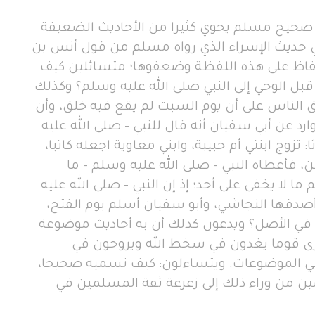
حيح مسلم يحوي كثيرا من الأحاديث الضعيفة
ي حديث الإسراء الذي رواه مسلم من قول أنس بن
لحفاظ على هذه اللفظة وضعفوها؛ متسائلين كيف
قبل الوحي إلى النبي صلى الله عليه وسلم؟ وكذلك
ق الناس على أن يوم السبت لم يقع فيه خلق، وأن
وارد عن أبي سفيان أنه قال للنبي - صلى الله عليه
 تزوج ابنتي أم حبيبة، وابني معاوية اجعله كاتبا،
ن، فأعطاه النبي - صلى الله عليه وسلم - ما
ما لا يخفى على أحد؛ إذ إن النبي - صلى الله عليه
صدقها النجاشي، وأبو سفيان أسلم يوم الفتح،
 في الأصل؟ ويدعون كذلك أن به أحاديث موضوعة
رى قوما يغدون في سخط الله ويروحون في
ي في الموضوعات. ويتساءلون: كيف نسميه صحيحا،
ن من وراء ذلك إلى زعزعة ثقة المسلمين في