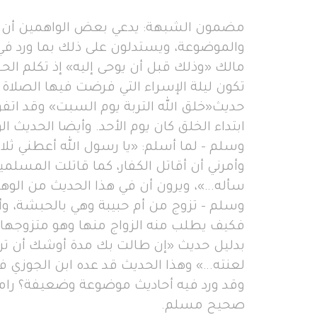
مضمون الشبهة: يدعي بعض الواهمين أن ص
والموضوعة، ويستدلون على ذلك بما ورد ف
مالك «وذلك قبل أن يوحى إليه» إذ تكلم ا
تكون ليلة الإسراء التي فرضت فيها الصلاة 
حديث«خلق الله التربة يوم السبت» وقد اتف
ابتداء الخلق كان يوم الأحد. وأيضا الحديث ال
وسلم - لما أسلم: «يا رسول الله أعطني ثلاثا:
وأمرني أن أقاتل الكفار، كما قاتلت المسلمي
سأله...»، ويرون أن في هذا الحديث من الوهم 
وسلم - تزوج من أم حبيبة وهي بالحبشة، وأ
فكيف يطلب منه الزواج منها وهو متزوجها
بدليل حديث «إن طالت بك مدة أوشك أن ت
لعنته...» وهذا الحديث قد عده ابن الجوز
وقد ورد فيه أحاديث موضوعة وضعيفة؟ رامي
صحيح مسلم.