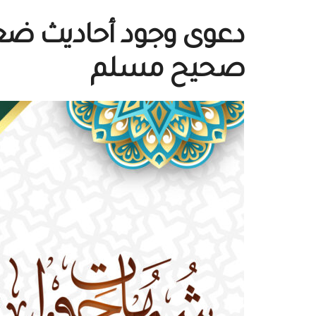
دعوى وجود أحاديث ض
صحيح مسلم