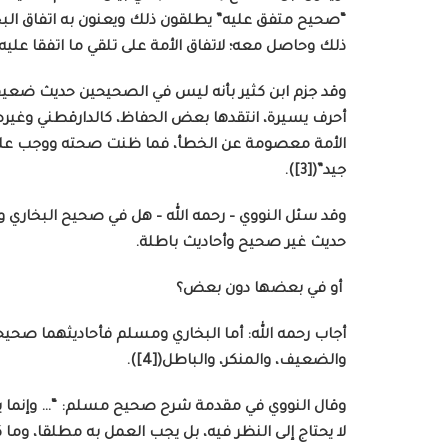
“صحيح متفق عليه” يطلقون ذلك ويعنون به اتفاق البخار
ذلك وحاصل معه؛ لاتفاق الأمة على تلقي ما اتفقا عليه بالق
وقد جزم ابن كثير بأنه ليس في الصحيحين حديث ضعيف، 
أحرف يسيرة، انتقدها بعض الحفاظ، كالدارقطني وغيره
الأمة معصومة عن الخطأ، فما ظنت صحته ووجب عليها 
جيد”([3]).
وقد سئل النووي – رحمه الله – هل في صحيح البخاري و
حديث غير صحيح وأحاديث باطلة.
أو في بعضها دون بعض؟
أجاب رحمه الله: أما البخاري ومسلم فأحاديثهما صحيح
والضعيف، والمنكر، والباطل([4]).
وقال النووي في مقدمة شرح صحيح مسلم: “… وإنما ي
لا يحتاج إلى النظر فيه، بل يجب العمل به مطلقا، وما