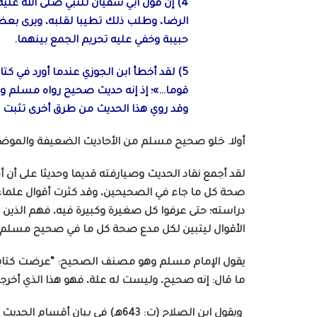
4) إن قول أبي سفيان للنبي صلى الله عل
الرضا، وطلب ذلك تطيبا لقلبه، ويرى بعضهم
حبيبة وخفي عليه تحريم الجمع بينهما.
5) لقد أخطأ ابن الجوزي عندما أورد في
قوما…»؛ إذ إنه حديث صحيح رواه مسلم وغ
وقد روي هذا الحديث من طرق أخرى تثبت 
أولا. خلو صحيح مسلم من الأحاديث الضعيفة والموضو
لقد أجمع نقاد الحديث وصيارفته قديما وحديثا على 
صحة كل ما جاء في الصحيحين، وقد كثرت أقوال علماء 
دراسته؛ حتى عرفوا كل صغيرة وكبيرة فيه، فهم الذي
الأقوال ليتبين لكل مدع صحة كل ما في صحيح مسلم 
يقول الإمام مسلم وهو مصنف الصحيح: “عرضت كتابي هذا
ما قال: إنه صحيح، وليست له علة، فهو هذا الذي أخرجته”([
ويقول ابن الصلاح (ت: 643هـ) في بي