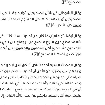
الصحيح([5]).
وقال الشوكاني في شأن الصحيحين: “ولا حاجة لنا في ال
الصحيحين أو أحدهما، كلها من المعلوم صدقه، المقبو
ويزول كل تشكيك”([6]).
وقال أيضا: “واعلم أن ما كان من أحاديث هذا الكتاب 
لأنه قد قطع عرق النزاع ما صح من الإجماع على تلقي ج
التصحيح عند جميع أهل المعقول والمنقول، على أنهما ق
من تصدى بعدها للتصحيح”([7]).
وقال المحدث الشيخ أحمد شاكر: “الحق الذي لا مرية ف
وتبعهم على بصيرة من الأمر، أن أحاديث الصحيحين ص
الدراقطني وغيره من الحفاظ بعض الأحاديث على معنى أن
واحد منهما في كتابه، وأما صحة الحديث في نفسه فلم 
أن في الصحيحين أحاديث غير صحيحة، وتتبع الأحاديث الت
عليها أئمة أهل العلم، واحكم عن بينة، والله الهادي إلى س