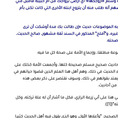
يه وسلم «أزوجكها»؛ أي أرضى بزواجك من أم حبيبة فاقبل مني
 أنه طلب منه أن يتزوج ابنته الأخرى التي كانت تكنى بأم
 كتابه الموضوعات حديث «إن طالت بك مدة أوشكت أن ترى
يره، و”أفلح” المذكور في السند ثقة مشهور، صالح الحديث،
صحته.
عة مطلقا، وإجماع الأمة على صحة كل ما فيه:
أن أحاديث صحيح مسلم صحيحة كلها، وأجمعت الأمة كذلك على
الحديث في ذلك، وهم أهل هذا العلم الذين قضوا حياتهم في
ن يعتد بقولهم في ذلك، وسوف نقتصر على ذكر بعض هذه
من أحاديث.
 على أبي زرعة الرازي، فكل ما أشار أن له علة تركته، وكل
1]).
ان أقسام الحديث الصحيح: “وأعلاها الأول، وهو الذي يقول فيه أهل الحديث كثيرا