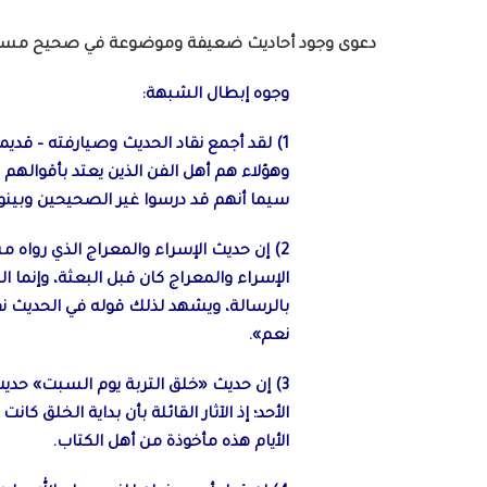
دعوى وجود أحاديث ضعيفة وموضوعة في صحيح مس
وجوه إبطال الشبهة:
1) لقد أجمع نقاد الحديث وصيارفته – قد
وهؤلاء هم أهل الفن الذين يعتد بأقوالهم 
سيما أنهم قد درسوا غير الصحيحين وبينو
2) إن حديث الإسراء والمعراج الذي رواه
الإسراء والمعراج كان قبل البعثة، وإنما ا
بالرسالة، ويشهد لذلك قوله في الحديث نف
نعم».
3) إن حديث «خلق التربة يوم السبت» حدي
الأحد؛ إذ الآثار القائلة بأن بداية الخلق 
الأيام هذه مأخوذة من أهل الكتاب.