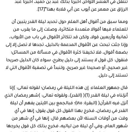
تنتقل في العشر الأواخر، أخبرنا بذلك عبد بن حميد، أخبرنا عبد
الرزاق عن معمر عن أيوب عن أبي قلابة بهذا”[17].
ومما سبق من أقوال أهل العلم حول تحديد ليلة القدر يتبين أن
للعلماء فيها أقوالا متعددة متكاثرة، وصلت إلى ما يقرب من
ثمانية وأربعين قولا، ولكن قد تتكاثر الأقوال في باب من الأبواب،
وإذا جئت تبحث عن الأقوال المدعمة بالدليل، تجدها لا تصل إلا إلى
بضعة أقوال، فلا تخيفنا كثرة الأقوال في مسألة من المسائل؛
فنقول: كل قول لا يستند إلى دليل يطرح، سواء كان الدليل صريحا
غير صحيح، أو صحيحا غير صريح، ولنبدأ في تصفية الأقوال التي لا
تستند إلى دليل.
قال جمهور العلماء: إن هذه الليلة في رمضان؛ لقوله تعالى: )إنا
أنزلناه في ليلة القدر (1)( (القدر)، ولقوله تعالى: )شهر رمضان الذي
أنزل فيه القرآن( (البقرة: ١٨٥)؛ فبالجمع بين الآيتين يفهم أن ليلة
القدر في رمضان، فخرج بهذا القول كل قول يقول: إنها في أي
وقت من أوقات السنة؛ لأن بعضهم قال: إنها في أي شهر من
شهور العام، وفي أي ليلة من لياليه، فخرج بذلك كل قول يخرجها