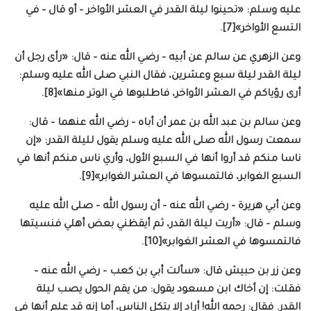
عليه وسلم: «تحينوا ليلة القدر في العشر الأواخر – أو قال – في
التسع الأواخر»[7].
وعن الزهري عن سالم عن أبيه – رضي الله عنه – قال: «رأى رجل أن
ليلة القدر ليلة سبع وعشرين، فقال النبي صلى الله عليه وسلم:
أرى رؤياكم في العشر الأواخر، فاطلبوها في الوتر منها»[8].
وعن سالم بن عبد الله بن عمر أن أباه – رضي الله عنهما – قال:
سمعت رسول الله صلى الله عليه وسلم يقول لليلة القدر: «إن
ناسا منكم قد أروا أنها في السبع الأول، وأري ناس منكم أنها في
السبع الغوابر، فالتمسوها في العشر الغوابر»[9].
وعن أبي هريرة – رضي الله عنه – أن رسول الله – صلى الله عليه
وسلم – قال: «أريت ليلة القدر، ثم أيقظني بعض أهلي فنسيتها
فالتمسوها في العشر الغوابر»[10].
وعن زر بن حبيش قال: «سألت أبي بن كعب – رضي الله عنه –
فقلت: إن أخاك ابن مسعود يقول: من يقم الحول يصب ليلة
القدر. فقال: رحمه الله! أراد إلا يتكل الناس، أما إنه قد علم أنها في