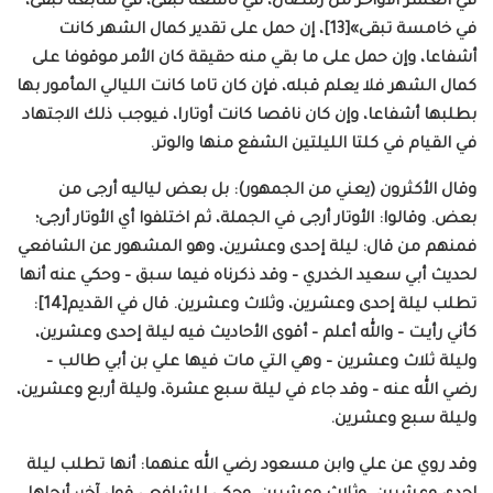
في العشر الأواخر من رمضان، في تاسعة تبقى، في سابعة تبقى،
في خامسة تبقى»[13]، إن حمل على تقدير كمال الشهر كانت
أشفاعا، وإن حمل على ما بقي منه حقيقة كان الأمر موقوفا على
كمال الشهر فلا يعلم قبله، فإن كان تاما كانت الليالي المأمور بها
بطلبها أشفاعا، وإن كان ناقصا كانت أوتارا، فيوجب ذلك الاجتهاد
في القيام في كلتا الليلتين الشفع منها والوتر.
وقال الأكثرون (يعني من الجمهور): بل بعض لياليه أرجى من
بعض. وقالوا: الأوتار أرجى في الجملة، ثم اختلفوا أي الأوتار أرجى؛
فمنهم من قال: ليلة إحدى وعشرين، وهو المشهور عن الشافعي
لحديث أبي سعيد الخدري – وقد ذكرناه فيما سبق – وحكي عنه أنها
تطلب ليلة إحدى وعشرين، وثلاث وعشرين. قال في القديم[14]:
كأني رأيـت – والله أعلم – أقوى الأحاديث فيه ليلة إحدى وعشرين،
وليلة ثلاث وعشرين – وهي التي مات فيها علي بن أبي طالب –
رضي الله عنه – وقد جاء في ليلة سبع عشرة، وليلة أربع وعشرين،
وليلة سبع وعشرين.
وقد روي عن علي وابن مسعود رضي الله عنهما: أنها تطلب ليلة