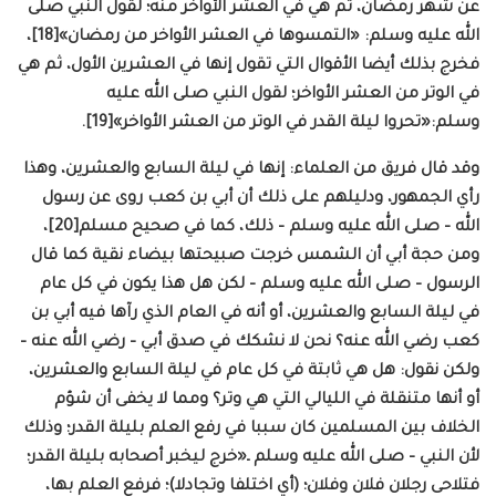
عن شهر رمضان، ثم هي في العشر الأواخر منه؛ لقول النبي صلى
الله عليه وسلم: «التمسوها في العشر الأواخر من رمضان»[18]،
فخرج بذلك أيضا الأقوال التي تقول إنها في العشرين الأول، ثم هي
في الوتر من العشر الأواخر؛ لقول النبي صلى الله عليه
وسلم:«تحروا ليلة القدر في الوتر من العشر الأواخر»[19].
وقد قال فريق من العلماء: إنها في ليلة السابع والعشرين، وهذا
رأي الجمهور، ودليلهم على ذلك أن أبي بن كعب روى عن رسول
الله – صلى الله عليه وسلم – ذلك، كما في صحيح مسلم[20]،
ومن حجة أبي أن الشمس خرجت صبيحتها بيضاء نقية كما قال
الرسول – صلى الله عليه وسلم – لكن هل هذا يكون في كل عام
في ليلة السابع والعشرين، أو أنه في العام الذي رآها فيه أبي بن
كعب رضي الله عنه؟ نحن لا نشكك في صدق أبي – رضي الله عنه –
ولكن نقول: هل هي ثابتة في كل عام في ليلة السابع والعشرين،
أو أنها متنقلة في الليالي التي هي وتر؟ ومما لا يخفى أن شؤم
الخلاف بين المسلمين كان سببا في رفع العلم بليلة القدر؛ وذلك
لأن النبي – صلى الله عليه وسلم ـ«خرج ليخبر أصحابه بليلة القدر؛
فتلاحى رجلان فلان وفلان؛ (أي اختلفا وتجادلا)؛ فرفع العلم بها،