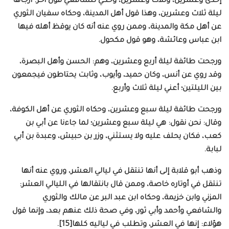
إحدى وعشرين، وثلاث وعشرين، وحكي للشافعي قول آخر: أرجاها
ليلة ثلاث وعشرين، وهذا قول أهل المدينة، وحكاه سفيان الثوري
عن أهل مكة والمدينة، وممن روي عنه أنه كان يوقظ أهله فيها
ابن عباس وعائشة، وهو قول مكحول.
ورجحت طائفة ليلة أربع وعشرين، وهم: الحسن وأهل البصرة،
وقد روي عن أنس، وكان حميد، وأيوب، وثابت يحتاطون فيجمعون
بين الليلتين؛ أعني ليلة ثلاث وأربع.
ورجحت طائفة ليلة سبع وعشرين، وحكاه الثوري عن أهل الكوفة،
وقال: نحن نقول: هي ليلة سبع وعشرين؛ لما جاءنا عن أبي بن
كعب، فكان يحلف عليه ولا يستثني، وزر بن حبيش، وعبدة بن أبي
لبابة.
وذهب أبو قلابة إلى أنها تنتقل في ليالي العشر، وروي عنه أنها
تنتقل في أوتاره خاصة، وممن قال بانتقالها في الليالي العشر:
المزني وابن خزيمة، وحكاه ابن عبد البر عن مالك والثوري
والشافعي وأحمد وأبي ثور، وفي صحة ذلك عنهم بعد، وإنما قول
هؤلاء: إنها في العشر، وتطلب في لياليه كلها[15].