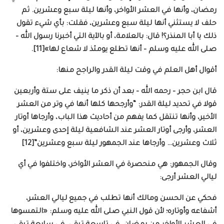
رمضان، وأنها في العشر الأواخر، وأنها ليلة سبع وعشرين. ثم
حلف لا يستثني أنها ليلة سبع وعشرين، فقلت: بأي شيء تقول
ذلك يا أبا المنذر؟! قال: بالعلامة، أو بالآية التي أخبرنا رسول الله –
صلى الله عليه وسلم – أنها تطلع يومئذ لا شعاع لها»[11].
أقوال أهل العلم في وقت ليلة القدر والراجح منها:
قال ابن حجر – رحمه الله – بعد أن ذكر ما ينيف على ستة وأربعين
قولا في تحديد ليلة القدر: “وأرجحها كلها أنها في وتر من العشر
الأخير، وأنها تنتقل كما يفهم من أحاديث هذا الباب، وأرجاها أوتار
العشر، وأرجى أوتار العشر عند الشافعية ليلة إحدى وعشرين، أو
ثلاث وعشرين… وأرجاها عند الجمهور ليلة سبع وعشرين”[12]
وقال الجمهور: هي منحصرة في العشر الأواخر، واختلفوا في أي
ليالي العشر أرجى:
فحكي عن الحسن ومالك أنها تطلب في جميع ليالي العشر،
أشفاعه وأوتاره؛ لأن قول النبي صلى الله عليه وسلم: «التمسوها