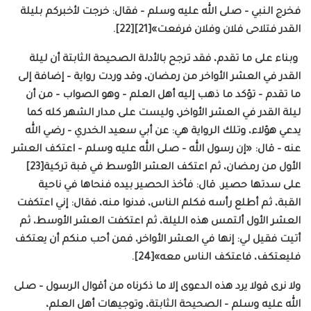
فخرج النبي – صلى الله عليه وسلم – فقال: خرجت لأخبركم بليلة
القدر فتلاحى فلان وفلان فرفعت»[21][22].
وبناء على ما تقدم، فقد ترجح بالأدلة الصحيحة الثابتة أن ليلة
القدر في العشر الأواخر من رمضان، وقد وردت رواية – إضافة إلى
ما تقدم – تؤكد ما ذهب إليه أهل العلم – وهو الصواب – من أن
ليلة القدر في العشر الأواخر، وليست على مدار الشهر كله كما
يدعي هؤلاء، وتلك الرواية هي: عن أبي سعيد الخدري – رضي الله
عنه – قال: «إن رسول الله – صلى الله عليه وسلم – اعتكف العشر
الأول من رمضان، ثم اعتكف العشر الأوسط في قبة تركية[23]
على سدتها حصير. قال: فأخذ الحصير بيده فنحاها في ناحية
القبة، ثم أطلع رأسه فكلم الناس، فدنوا منه، فقال: إني اعتكفت
العشر الأول ألتمس هذه الليلة، ثم اعتكفت العشر الأوسط، ثم
أتيت فقيل لي: إنها في العشر الأواخر، فمن أحب منكم أن يعتكف
فليعتكف، فاعتكف الناس معه»[24].
ولا نرى قولا يرد هذه الدعوى إلا ما ذكرناه من أقوال الرسول – صلى
الله عليه وسلم – الصحيحة الثابتة، وتوجيهات أهل العلم،